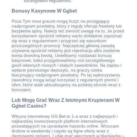
szczegółami regulaminu.
Bonusy Kasynowe W Ggbet
Poza Tym nowi gracze mogą liczyć na pociągający
nadprogram powitalny, który z reguły oferuje freebety lub
bezpłatne spiny. Należy też zwrócić uwagę na to, że przed
korzystaniem spośród reklamy warto dokładnie zapoznać
się wraz z regulaminem i przyjrzeć się warunkom
poszczególnych promocji. Najczęściej główną zasadą
używania spośród reklamy jest rejestracja albo zasilenie
konta dowolną kwotą. Uwielbiamy rozdawać bonusy
kasynowe, toteż przygotowaliśmy coś szczegółowego
gwoli własnych nowych i stałych zawodników. Na zapisu i
wpłacie pierwszego depozytu, na graczy czeka
fascynujący nadprogram powitalny. Po tej wykorzystaniu
zawodnicy mogą wciąż korzystać z regularnych premii i
ofert, które stale aktualizujemy na polskiej stronie wraz z
bonusami.
Lub Mogę Grać Wraz Z Istotnymi Krupierami W
Ggbet Casino?
Witryna internetowy GG.Bet to 1-a wraz z najlepszych i
najbardziej nowoczesnych platform internetowych
pozwalających na uprawianie hazardu online. Wrzucam
drobne w weekendy i często są fajne oferty wraz z
darmowymi spinami. Lubię grać wieczorem w blackjacka –