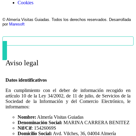
Cookies
© Almería Visitas Guiadas. Todos los derechos reservados. Desarrollada
por
Maresoft
Aviso legal
Datos identificativos
En cumplimiento con el deber de información recogido en
artículo 10 de la Ley 34/2002, de 11 de julio, de Servicios de la
Sociedad de la Información y del Comercio Electrónico, le
informamos:
Nombre:
Almería Visitas Guiadas
Denominación Social:
MARINA CARRERA BENITEZ
Nif/Cif
: 15426069S
Domicilio Social:
Avd. Vilches, 36, 04004 Almería