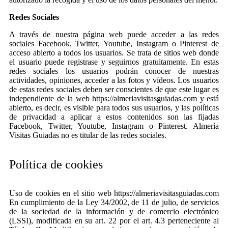
Redes Sociales
A través de nuestra página web puede acceder a las redes
sociales Facebook, Twitter, Youtube, Instagram o Pinterest de
acceso abierto a todos los usuarios. Se trata de sitios web donde
el usuario puede registrase y seguirnos gratuitamente. En estas
redes sociales los usuarios podrán conocer de nuestras
actividades, opiniones, acceder a las fotos y vídeos. Los usuarios
de estas redes sociales deben ser conscientes de que este lugar es
independiente de la web https://almeriavisitasguiadas.com y está
abierto, es decir, es visible para todos sus usuarios, y las políticas
de privacidad a aplicar a estos contenidos son las fijadas
Facebook, Twitter, Youtube, Instagram o Pinterest. Almería
Visitas Guiadas no es titular de las redes sociales.
Política de cookies
Uso de cookies en el sitio web https://almeriavisitasguiadas.com
En cumplimiento de la Ley 34/2002, de 11 de julio, de servicios
de la sociedad de la información y de comercio electrónico
(LSSI), modificada en su art. 22 por el art. 4.3 perteneciente al