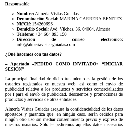
Responsable
Nombre:
Almería Visitas Guiadas
Denominación Social:
MARINA CARRERA BENITEZ
Nif/Cif
: 15426069S
Domicilio Social:
Avd. Vilches, 36, 04004, Almería
Teléfono
: +34 604 893 150
Dirección de correo electrónico
:
info@almeriavisitasguiadas.com
¿Qué hacemos con tus datos?
– Apartado «PEDIDO COMO INVITADO» “INICIAR
SESIÓN”
La principal finalidad de dicho tratamiento es la gestión de los
usuarios registrados en nuestra web, así como el envío de
publicidad relativa a los productos y servicios comercializados
por f para el envío de publicidad, descuentos y promociones de
productos y servicios de otras entidades.
Almería Visitas Guiadas asegura la confidencialidad de los datos
aportados y garantiza que, en ningún caso, serán cedidos para
ningún otro uso sin mediar consentimiento previo y expreso de
nuestros usuarios. Sólo le pediremos aquellos datos necesarios