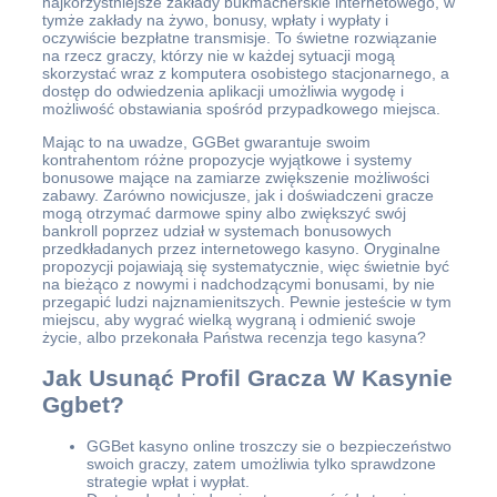
najkorzystniejsze zakłady bukmacherskie internetowego, w
tymże zakłady na żywo, bonusy, wpłaty i wypłaty i
oczywiście bezpłatne transmisje. To świetne rozwiązanie
na rzecz graczy, którzy nie w każdej sytuacji mogą
skorzystać wraz z komputera osobistego stacjonarnego, a
dostęp do odwiedzenia aplikacji umożliwia wygodę i
możliwość obstawiania spośród przypadkowego miejsca.
Mając to na uwadze, GGBet gwarantuje swoim
kontrahentom różne propozycje wyjątkowe i systemy
bonusowe mające na zamiarze zwiększenie możliwości
zabawy. Zarówno nowicjusze, jak i doświadczeni gracze
mogą otrzymać darmowe spiny albo zwiększyć swój
bankroll poprzez udział w systemach bonusowych
przedkładanych przez internetowego kasyno. Oryginalne
propozycji pojawiają się systematycznie, więc świetnie być
na bieżąco z nowymi i nadchodzącymi bonusami, by nie
przegapić ludzi najznamienitszych. Pewnie jesteście w tym
miejscu, aby wygrać wielką wygraną i odmienić swoje
życie, albo przekonała Państwa recenzja tego kasyna?
Jak Usunąć Profil Gracza W Kasynie
Ggbet?
GGBet kasyno online troszczy sie o bezpieczeństwo
swoich graczy, zatem umożliwia tylko sprawdzone
strategie wpłat i wypłat.