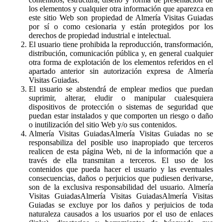
los elementos y cualquier otra información que aparezca en
este sitio Web son propiedad de Almería Visitas Guiadas
por sí o como cesionaria y están protegidos por los
derechos de propiedad industrial e intelectual.
El usuario tiene prohibida la reproducción, transformación,
distribución, comunicación pública y, en general cualquier
otra forma de explotación de los elementos referidos en el
apartado anterior sin autorización expresa de Almería
Visitas Guiadas.
El usuario se abstendrá de emplear medios que puedan
suprimir, alterar, eludir o manipular cualesquiera
dispositivos de protección o sistemas de seguridad que
puedan estar instalados y que comporten un riesgo o daño
o inutilización del sitio Web y/o sus contenidos.
Almería Visitas GuiadasAlmería Visitas Guiadas no se
responsabiliza del posible uso inapropiado que terceros
realicen de esta página Web, ni de la información que a
través de ella transmitan a terceros. El uso de los
contenidos que pueda hacer el usuario y las eventuales
consecuencias, daños o perjuicios que pudiesen derivarse,
son de la exclusiva responsabilidad del usuario. Almería
Visitas GuiadasAlmería Visitas GuiadasAlmería Visitas
Guiadas se excluye por los daños y perjuicios de toda
naturaleza causados a los usuarios por el uso de enlaces