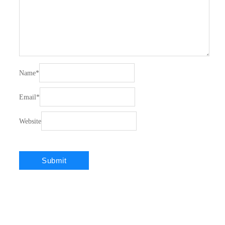
Name
*
Email
*
Website