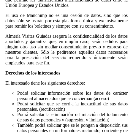
Unión Europea y Estados Unidos.
El uso de Mailchimp no es una cesión de datos, sino que los
datos sólo se usarán por esta plataforma única y exclusivamente
para remitir los boletines y siempre con su consentimiento.
Almería Visitas Guiadas asegura la confidencialidad de los datos
aportados y garantiza que, en ningún caso, serán cedidos para
ningún otro uso sin mediar consentimiento previo y expreso de
nuestros clientes. Sólo le pediremos aquellos datos necesarios
para la prestación del servicio requerido y únicamente serán
empleados para este fin.
Derechos de los interesados
El interesado tiene los siguientes derechos:
Podrá solicitar información sobre los datos de carácter
personal almacenados que le conciernan (acceso)
Podrá solicitar que se corrija la inexactitud de sus datos
personales. (rectificación)
Podrá solicitar la eliminación o limitación del tratamiento
de sus datos personales y (supresión y limitación)
También podrá solicitar que se le pongan a disposición sus
datos personales en un formato estructurado, corriente y de