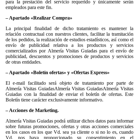
para la prestación del servicio requerido y únicamente serán
empleados para este fin.
– Apartado «Realizar Compra»
La principal finalidad de dicho tratamiento es mantener la
relación contractual con nuestros clientes, facilitar la tramitación
de los pedidos, la realización de estudios estadísticos, así como el
envío de publicidad relativa a los productos y servicios
comercializados por Almería Visitas Guiadas para el envío de
publicidad, descuentos y promociones de productos y servicios
de otras entidades.
– Apartado «Boletín ofertas» y «Ofertas Express»
El e-mail facilitado será objeto de tratamiento por parte de
Almería Visitas GuiadasAlmería Visitas GuiadasAlmería Visitas
Guiadas con la finalidad de enviar el boletín de ofertas. Este
Boletín tiene carácter exclusivamente informativo.
– Acciones de Marketing.
Almería Visitas Guiadas podrá utilizar dichos datos para informar
sobre futuras promociones, ofertas y otras acciones comerciales
en los casos en los que Vd. sea ya cliente o si no lo es, cuando
Vd. nos haya proporcionado su consentimiento en el