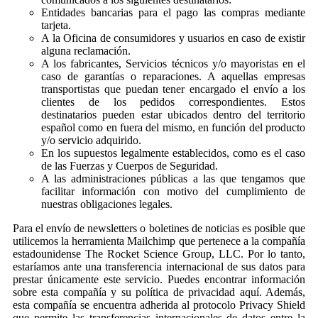
Entidades bancarias para el pago las compras mediante
tarjeta.
A la Oficina de consumidores y usuarios en caso de existir
alguna reclamación.
A los fabricantes, Servicios técnicos y/o mayoristas en el
caso de garantías o reparaciones. A aquellas empresas
transportistas que puedan tener encargado el envío a los
clientes de los pedidos correspondientes. Estos
destinatarios pueden estar ubicados dentro del territorio
español como en fuera del mismo, en función del producto
y/o servicio adquirido.
En los supuestos legalmente establecidos, como es el caso
de las Fuerzas y Cuerpos de Seguridad.
A las administraciones públicas a las que tengamos que
facilitar información con motivo del cumplimiento de
nuestras obligaciones legales.
Para el envío de newsletters o boletines de noticias es posible que
utilicemos la herramienta Mailchimp que pertenece a la compañía
estadounidense The Rocket Science Group, LLC. Por lo tanto,
estaríamos ante una transferencia internacional de sus datos para
prestar únicamente este servicio. Puedes encontrar información
sobre esta compañía y su política de privacidad aquí. Además,
esta compañía se encuentra adherida al protocolo Privacy Shield
que permite las transferencias internacionales de datos entre la