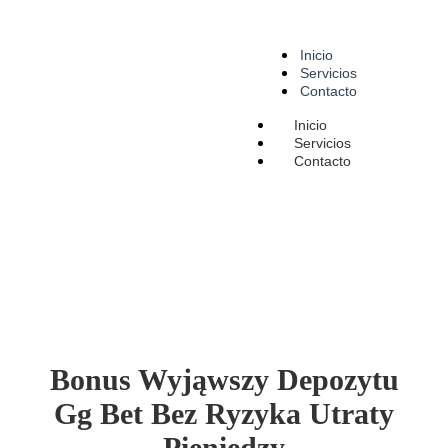
Inicio
Servicios
Contacto
Inicio
Servicios
Contacto
Bonus Wyjąwszy Depozytu
Gg Bet Bez Ryzyka Utraty
Pieniędzy