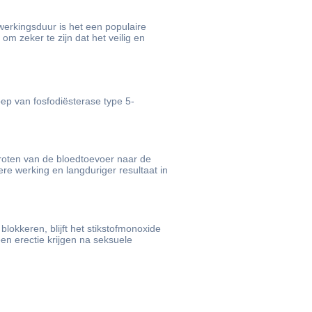
 werkingsduur is het een populaire
m zeker te zijn dat het veilig en
oep van fosfodiësterase type 5-
groten van de bloedtoevoer naar de
re werking en langduriger resultaat in
lokkeren, blijft het stikstofmonoxide
en erectie krijgen na seksuele