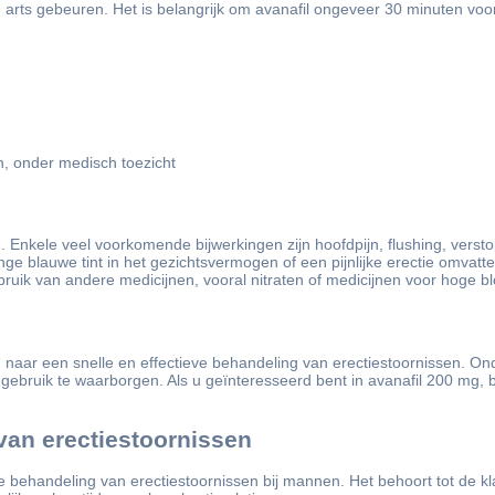
 arts gebeuren. Het is belangrijk om avanafil ongeveer 30 minuten voor 
 onder medisch toezicht
. Enkele veel voorkomende bijwerkingen zijn hoofdpijn, flushing, versto
e blauwe tint in het gezichtsvermogen of een pijnlijke erectie omvatte
ik van andere medicijnen, vooral nitraten of medicijnen voor hoge b
jn naar een snelle en effectieve behandeling van erectiestoornissen. O
 gebruik te waarborgen. Als u geïnteresseerd bent in avanafil 200 mg​,
van erectiestoornissen
 de behandeling van erectiestoornissen bij mannen. Het behoort tot de