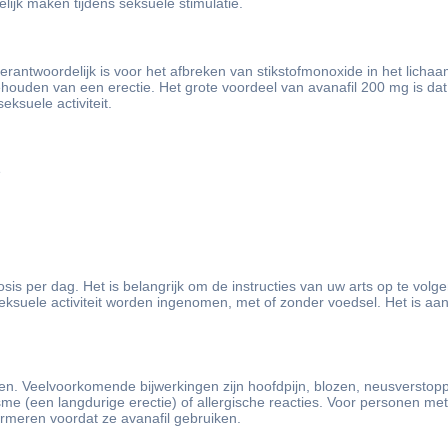
ijk maken tijdens seksuele stimulatie.
ntwoordelijk is voor het afbreken van stikstofmonoxide in het lichaa
ehouden van een erectie. Het grote voordeel van avanafil 200 mg is dat
eksuele activiteit.
e
s per dag. Het is belangrijk om de instructies van uw arts op te volg
eksuele activiteit worden ingenomen, met of zonder voedsel. Het is aa
ken. Veelvoorkomende bijwerkingen zijn hoofdpijn, blozen, neusverstopp
isme (een langdurige erectie) of allergische reacties. Voor personen 
formeren voordat ze avanafil gebruiken.