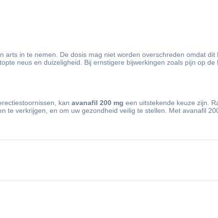
n arts in te nemen. De dosis mag niet worden overschreden omdat dit h
topte neus en duizeligheid. Bij ernstigere bijwerkingen zoals pijn op de 
erectiestoornissen, kan
avanafil 200 mg
een uitstekende keuze zijn. Ra
en te verkrijgen, en om uw gezondheid veilig te stellen. Met avanafil 