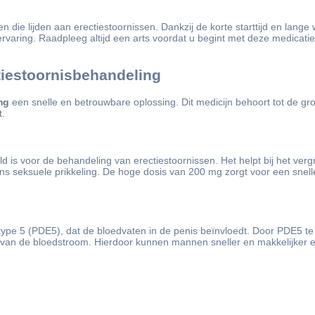
 die lijden aan erectiestoornissen. Dankzij de korte starttijd en lange
aring. Raadpleeg altijd een arts voordat u begint met deze medicatie o
ctiestoornisbehandeling
mg
een snelle en betrouwbare oplossing. Dit medicijn behoort tot de gr
t.
d is voor de behandeling van erectiestoornissen. Het helpt bij het ver
ens seksuele prikkeling. De hoge dosis van 200 mg zorgt voor een snelle
pe 5 (PDE5), dat de bloedvaten in de penis beïnvloedt. Door PDE5 te b
ng van de bloedstroom. Hierdoor kunnen mannen sneller en makkelijker e