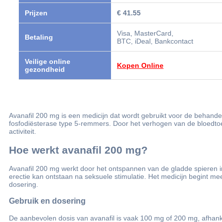
Prijzen
€ 41.55
Visa, MasterCard,
Betaling
BTC, iDeal, Bankcontact
Veilige online
Kopen Online
gezondheid
Avanafil 200 mg​ is een medicijn dat wordt gebruikt voor de behand
fosfodiësterase type 5-remmers. Door het verhogen van de bloedtoev
activiteit.
Hoe werkt avanafil 200 mg​?
Avanafil 200 mg​ werkt door het ontspannen van de gladde spieren 
erectie kan ontstaan na seksuele stimulatie. Het medicijn begint me
dosering.
Gebruik en dosering
De aanbevolen dosis van avanafil is vaak 100 mg of 200 mg, afhank