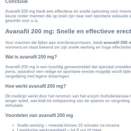
Conclusie
Avanafil 200 mg biedt een effectieve en snelle oplossing voor mannen
keuze onder mannen die op zoek zijn naar een spontane seksuele erv
geschikt voor u is.
Avanafil 200 mg: Snelle en effectieve ere
Voor mannen die lijden aan erectiestoornissen, biedt
avanafil 200 
remmers en staat bekend om zijn snelle werking en hoge effectivitei
Wat is avanafil 200 mg?
Avanafil 200 mg is een krachtig geneesmiddel dat speciaal ontwikkel
penis, waardoor een veilige en spontane erectie mogelijk wordt tijd
vergelijking met lagere doseringen.
Hoe werkt avanafil 200 mg?
Dit medicijn werkt door het remmen van het enzym fosfodiësterase ty
langer actief, wat leidt tot ontspanning van de spieren en vergroti
stimulatie.
Voordelen van avanafil 200 mg
Snelle werking – meestal binnen 15 minuten na inname
Langdurige werkzaamheid – tot 6 uur of meer