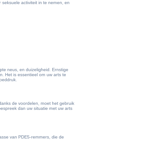
seksuele activiteit in te nemen, en
pte neus, en duizeligheid. Ernstige
n. Het is essentieel om uw arts te
loeddruk.
ndanks de voordelen, moet het gebruik
 bespreek dan uw situatie met uw arts
 klasse van PDE5-remmers, die de