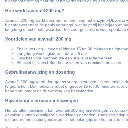
bloeddoorstroming naar de penis verbeteren en zo een erectie mogel
Hoe werkt avanafil 200 mg?
Avanafil 200 mg werkt door het remmen van het enzym PDE5, dat vera
bloedtoevoer naar de penis verhoogd, wat helpt bij het krijgen en b
langdurig effect heeft, waardoor het zeer geschikt is voor spontane s
Voordelen van avanafil 200 mg
Snelle werking – meestal binnen 15 tot 30 minuten na innam
Langdurig werkingsduur – tot wel 6 uur
Geschikt voor mannen die een snelle reactie wensen
Effectief bij verschillende oorzaken van erectiestoornissen
Gebruiksaanwijzing en dosering
Avanafil 200 mg wordt doorgaans voorgeschreven als een enkele dosi
te gebruiken. De medicatie moet ongeveer 15 tot 30 minuten voor s
beperken, omdat dit de werking kan beïnvloeden.
Bijwerkingen en waarschuwingen
Net als alle medicijnen, kan avanafil 200 mg bijwerkingen veroorza
gevallen kunnen ernstigere bijwerkingen optreden, zoals een priap
die andere medicatie gebruiken, is het belangrijk om hun arts te in