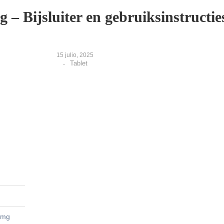
 – Bijsluiter en gebruiksinstructie
15 julio, 2025
Tablet
-
0mg