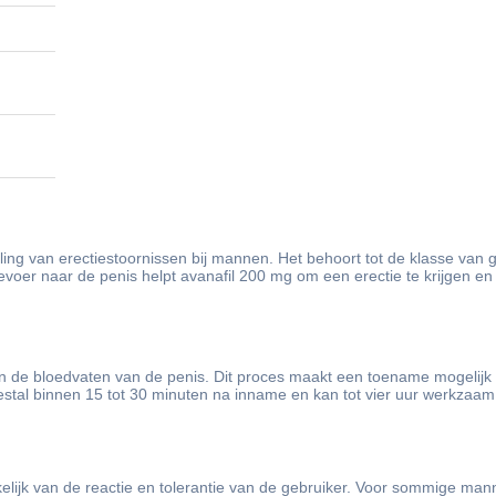
eling van erectiestoornissen bij mannen. Het behoort tot de klasse va
oer naar de penis helpt avanafil 200 mg​ om een erectie te krijgen en
in de bloedvaten van de penis. Dit proces maakt een toename mogelijk
estal binnen 15 tot 30 minuten na inname en kan tot vier uur werkzaam 
elijk van de reactie en tolerantie van de gebruiker. Voor sommige ma