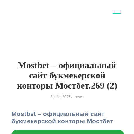
Mostbet – официальный
сайт букмекерской
конторы Мостбет.269 (2)
news
6 julio, 2025
-
Mostbet – официальный сайт
букмекерской конторы Мостбет