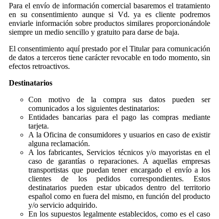
Para el envío de información comercial basaremos el tratamiento
en su consentimiento aunque si Vd. ya es cliente podremos
enviarle información sobre productos similares proporcionándole
siempre un medio sencillo y gratuito para darse de baja.
El consentimiento aquí prestado por el Titular para comunicación
de datos a terceros tiene carácter revocable en todo momento, sin
efectos retroactivos.
Destinatarios
Con motivo de la compra sus datos pueden ser
comunicados a los siguientes destinatarios:
Entidades bancarias para el pago las compras mediante
tarjeta.
A la Oficina de consumidores y usuarios en caso de existir
alguna reclamación.
A los fabricantes, Servicios técnicos y/o mayoristas en el
caso de garantías o reparaciones. A aquellas empresas
transportistas que puedan tener encargado el envío a los
clientes de los pedidos correspondientes. Estos
destinatarios pueden estar ubicados dentro del territorio
español como en fuera del mismo, en función del producto
y/o servicio adquirido.
En los supuestos legalmente establecidos, como es el caso