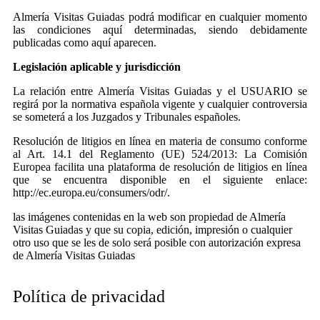
Almería Visitas Guiadas podrá modificar en cualquier momento
las condiciones aquí determinadas, siendo debidamente
publicadas como aquí aparecen.
Legislación aplicable y jurisdicción
La relación entre Almería Visitas Guiadas y el USUARIO se
regirá por la normativa española vigente y cualquier controversia
se someterá a los Juzgados y Tribunales españoles.
Resolución de litigios en línea en materia de consumo conforme
al Art. 14.1 del Reglamento (UE) 524/2013: La Comisión
Europea facilita una plataforma de resolución de litigios en línea
que se encuentra disponible en el siguiente enlace:
http://ec.europa.eu/consumers/odr/.
las imágenes contenidas en la web son propiedad de Almería
Visitas Guiadas y que su copia, edición, impresión o cualquier
otro uso que se les de solo será posible con autorización expresa
de Almería Visitas Guiadas
Política de privacidad