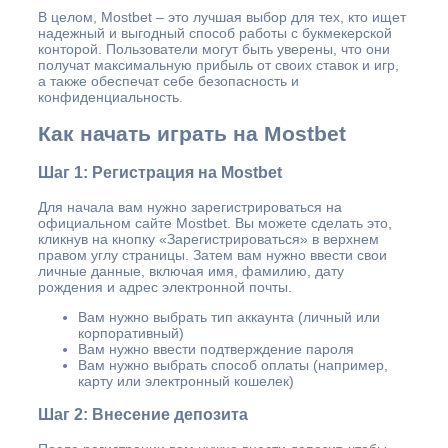
В целом, Mostbet – это лучшая выбор для тех, кто ищет
надежный и выгодный способ работы с букмекерской
конторой. Пользователи могут быть уверены, что они
получат максимальную прибыль от своих ставок и игр,
а также обеспечат себе безопасность и
конфиденциальность.
Как начать играть на Mostbet
Шаг 1: Регистрация на Mostbet
Для начала вам нужно зарегистрироваться на
официальном сайте Mostbet. Вы можете сделать это,
кликнув на кнопку «Зарегистрироваться» в верхнем
правом углу страницы. Затем вам нужно ввести свои
личные данные, включая имя, фамилию, дату
рождения и адрес электронной почты.
Вам нужно выбрать тип аккаунта (личный или
корпоративный)
Вам нужно ввести подтверждение пароля
Вам нужно выбрать способ оплаты (например,
карту или электронный кошелек)
Шаг 2: Внесение депозита