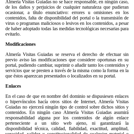
Almería Visitas Guiadas no se hace responsable, en ningún caso,
de los daños y perjuicios de cualquier naturaleza que pudieran
ocasionar, a título enunciativo: errores u omisiones en los
contenidos, falta de disponibilidad del portal o la transmisión de
virus o programas maliciosos o lesivos en los contenidos, a pesar
de haber adoptado todas las medidas tecnológicas necesarias para
evitarlo.
Modificaciones
Almería Visitas Guiadas se reserva el derecho de efectuar sin
previo aviso las modificaciones que considere oportunas en su
portal, pudiendo cambiar, suprimir o añadir tanto los contenidos y
servicios que se presten a través de la misma como la forma en la
que éstos aparezcan presentados o localizados en su portal.
Enlaces
En el caso de que en nombre del dominio se dispusiesen enlaces
o hipervínculos hacía otros sitios de Internet, Almería Visitas
Guiadas no ejercerá ningún tipo de control sobre dichos sitios y
contenidos. En ningún caso Almería Visitas Guiadas asumirá
responsabilidad alguna por los contenidos de algún enlace
perteneciente a un sitio web ajeno, ni garantizará la
disponibilidad técnica, calidad, fiabilidad, exactitud, amplitud,
veracidad, validez y constitucionalidad de cualquier material o