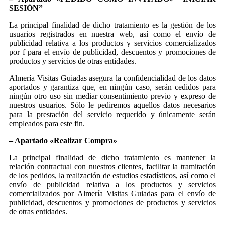
SESIÓN”
La principal finalidad de dicho tratamiento es la gestión de los
usuarios registrados en nuestra web, así como el envío de
publicidad relativa a los productos y servicios comercializados
por f para el envío de publicidad, descuentos y promociones de
productos y servicios de otras entidades.
Almería Visitas Guiadas asegura la confidencialidad de los datos
aportados y garantiza que, en ningún caso, serán cedidos para
ningún otro uso sin mediar consentimiento previo y expreso de
nuestros usuarios. Sólo le pediremos aquellos datos necesarios
para la prestación del servicio requerido y únicamente serán
empleados para este fin.
– Apartado «Realizar Compra»
La principal finalidad de dicho tratamiento es mantener la
relación contractual con nuestros clientes, facilitar la tramitación
de los pedidos, la realización de estudios estadísticos, así como el
envío de publicidad relativa a los productos y servicios
comercializados por Almería Visitas Guiadas para el envío de
publicidad, descuentos y promociones de productos y servicios
de otras entidades.