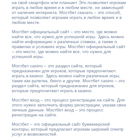
на свой смартфон или планшет. Это позволяет игрокам
играть в любое время и в любом месте, не зависящий
от наличия интернета. Мостбет скачать – это способ,
который позволяет игрокам играть в любое время и в
любом месте.
Мостбет официальный сайт – это место, где можно
найти все, что нужно для успешной игры. Здесь можно
найти информацию о различных ставках, а также о
правилах и условиях игры. Мостбет официальный сайт
– это место, где можно найти все, что нужно для
успешной игры.
Мостбет casino – это раздел сайта, который
предназначен для игроков, которые предпочитают
играть в казино. Здесь можно найти различные игры,
такие как рулетка, бинго и другие. Мостбет casino – это
раздел сайта, который предназначен для игроков,
которые предпочитают играть в казино.
Мостбет вход – это процесс регистрации на сайте. Для
этого нужно заполнить форму регистрации, указав свои
личные данные. Мостбет вход – это процесс
регистрации на сайте.
Мостбет – это официальный сайт букмекерской
конторы, который предлагает игрокам широкий спектр
услуг и возможностей.