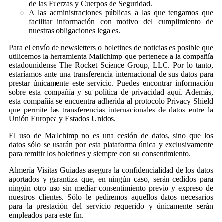
de las Fuerzas y Cuerpos de Seguridad.
A las administraciones públicas a las que tengamos que
facilitar información con motivo del cumplimiento de
nuestras obligaciones legales.
Para el envío de newsletters o boletines de noticias es posible que
utilicemos la herramienta Mailchimp que pertenece a la compañía
estadounidense The Rocket Science Group, LLC. Por lo tanto,
estaríamos ante una transferencia internacional de sus datos para
prestar únicamente este servicio. Puedes encontrar información
sobre esta compañía y su política de privacidad aquí. Además,
esta compañía se encuentra adherida al protocolo Privacy Shield
que permite las transferencias internacionales de datos entre la
Unión Europea y Estados Unidos.
El uso de Mailchimp no es una cesión de datos, sino que los
datos sólo se usarán por esta plataforma única y exclusivamente
para remitir los boletines y siempre con su consentimiento.
Almería Visitas Guiadas asegura la confidencialidad de los datos
aportados y garantiza que, en ningún caso, serán cedidos para
ningún otro uso sin mediar consentimiento previo y expreso de
nuestros clientes. Sólo le pediremos aquellos datos necesarios
para la prestación del servicio requerido y únicamente serán
empleados para este fin.