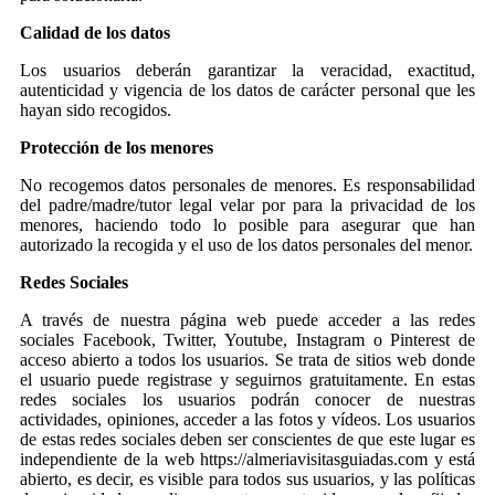
Calidad de los datos
Los usuarios deberán garantizar la veracidad, exactitud,
autenticidad y vigencia de los datos de carácter personal que les
hayan sido recogidos.
Protección de los menores
No recogemos datos personales de menores. Es responsabilidad
del padre/madre/tutor legal velar por para la privacidad de los
menores, haciendo todo lo posible para asegurar que han
autorizado la recogida y el uso de los datos personales del menor.
Redes Sociales
A través de nuestra página web puede acceder a las redes
sociales Facebook, Twitter, Youtube, Instagram o Pinterest de
acceso abierto a todos los usuarios. Se trata de sitios web donde
el usuario puede registrase y seguirnos gratuitamente. En estas
redes sociales los usuarios podrán conocer de nuestras
actividades, opiniones, acceder a las fotos y vídeos. Los usuarios
de estas redes sociales deben ser conscientes de que este lugar es
independiente de la web https://almeriavisitasguiadas.com y está
abierto, es decir, es visible para todos sus usuarios, y las políticas