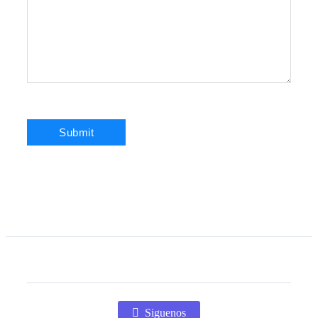
Siguenos