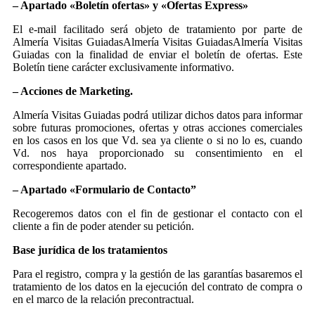
– Apartado «Boletín ofertas» y «Ofertas Express»
El e-mail facilitado será objeto de tratamiento por parte de
Almería Visitas GuiadasAlmería Visitas GuiadasAlmería Visitas
Guiadas con la finalidad de enviar el boletín de ofertas. Este
Boletín tiene carácter exclusivamente informativo.
– Acciones de Marketing.
Almería Visitas Guiadas podrá utilizar dichos datos para informar
sobre futuras promociones, ofertas y otras acciones comerciales
en los casos en los que Vd. sea ya cliente o si no lo es, cuando
Vd. nos haya proporcionado su consentimiento en el
correspondiente apartado.
– Apartado «Formulario de Contacto”
Recogeremos datos con el fin de gestionar el contacto con el
cliente a fin de poder atender su petición.
Base jurídica de los tratamientos
Para el registro, compra y la gestión de las garantías basaremos el
tratamiento de los datos en la ejecución del contrato de compra o
en el marco de la relación precontractual.