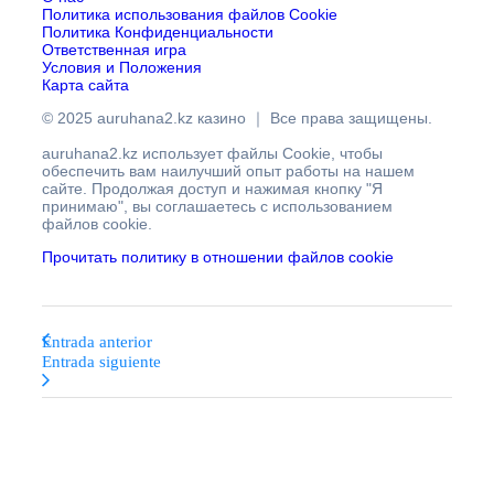
Политика использования файлов Cookie
Политика Конфиденциальности
Ответственная игра
Условия и Положения
Карта сайта
© 2025 auruhana2.kz казино ｜ Все права защищены.
auruhana2.kz использует файлы Cookie, чтобы
обеспечить вам наилучший опыт работы на нашем
сайте. Продолжая доступ и нажимая кнопку "Я
принимаю", вы соглашаетесь с использованием
файлов cookie.
Прочитать политику в отношении файлов cookie
Entrada anterior
Entrada siguiente