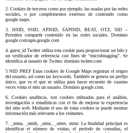
2. Cookies de terceros como por ejemplo, las usadas por las redes
sociales, o por complementos externos de contenido como
google maps.
3. HSID, SSID, APISID, SAPISID, BEAT, OTZ, SID –
Permiten compartir contenido en las redes sociales. Dominio
google.com/apis.google.com
4. guest_id Twitter utiliza esta cookie para proporcionar un hilo y
un verificador de referencia con fines de “microblogging”. Se
identifica al usuario de Twitter. dominio twitter.com
5 NID PREF Estas cookies de Google Maps registran el origen
del usuario, así como las keywords. También se genera un prefijo
único, que es el que se utiliza para hacer recuento de cuantas
veces visita el sitio un usuario. Dominio google.com.
6. Cookies analíticas, son cookies utilizadas para el análisis,
investigación o estadísticas con el fin de mejorar la experiencia
del sitio web. Mediante el uso de estas cookies se puede mostrar
información más relevante a los visitantes.
7. _utma, _utmb, _utmc, _utmv, utmz: La finalidad principal es
identificar el número de visitas, el período de consultas, el