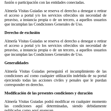
fusión o participación con las entidades conectadas.
Almería Visitas Guiadas se reserva el derecho a denegar o retirar
el acceso a portal y/o los servicios ofrecidos sin necesidad de
preaviso, a instancia propia o de un tercero, a aquellos usuarios
que incumplan las Condiciones Generales de Uso.
Derecho de exclusión
Almería Visitas Guiadas se reserva el derecho a denegar o retirar
el acceso a portal y/o los servicios ofrecidos sin necesidad de
preaviso, a instancia propia o de un tercero, a aquellos usuarios
que incumplan las Condiciones Generales de Uso.
Generalidades
Almería Visitas Guiadas perseguirá el incumplimiento de las
condiciones así como cualquier utilización indebida de su portal
ejerciendo todas las acciones civiles y penales que le puedan
corresponder en derecho.
Modificación de las presentes condiciones y duración
Almería Visitas Guiadas podrá modificar en cualquier momento
las condiciones aquí determinadas, siendo debidamente
publicadas como aquí aparecen.