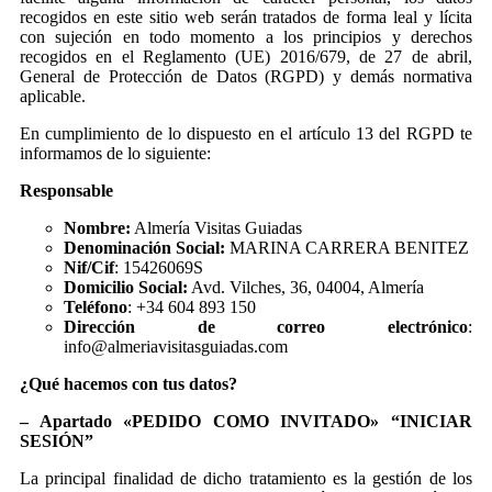
recogidos en este sitio web serán tratados de forma leal y lícita
con sujeción en todo momento a los principios y derechos
recogidos en el Reglamento (UE) 2016/679, de 27 de abril,
General de Protección de Datos (RGPD) y demás normativa
aplicable.
En cumplimiento de lo dispuesto en el artículo 13 del RGPD te
informamos de lo siguiente:
Responsable
Nombre:
Almería Visitas Guiadas
Denominación Social:
MARINA CARRERA BENITEZ
Nif/Cif
: 15426069S
Domicilio Social:
Avd. Vilches, 36, 04004, Almería
Teléfono
: +34 604 893 150
Dirección de correo electrónico
:
info@almeriavisitasguiadas.com
¿Qué hacemos con tus datos?
– Apartado «PEDIDO COMO INVITADO» “INICIAR
SESIÓN”
La principal finalidad de dicho tratamiento es la gestión de los