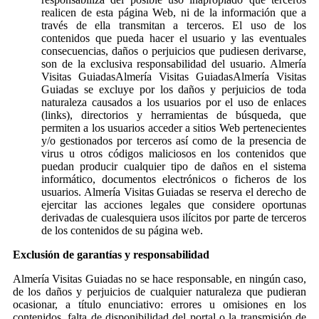
realicen de esta página Web, ni de la información que a
través de ella transmitan a terceros. El uso de los
contenidos que pueda hacer el usuario y las eventuales
consecuencias, daños o perjuicios que pudiesen derivarse,
son de la exclusiva responsabilidad del usuario. Almería
Visitas GuiadasAlmería Visitas GuiadasAlmería Visitas
Guiadas se excluye por los daños y perjuicios de toda
naturaleza causados a los usuarios por el uso de enlaces
(links), directorios y herramientas de búsqueda, que
permiten a los usuarios acceder a sitios Web pertenecientes
y/o gestionados por terceros así como de la presencia de
virus u otros códigos maliciosos en los contenidos que
puedan producir cualquier tipo de daños en el sistema
informático, documentos electrónicos o ficheros de los
usuarios. Almería Visitas Guiadas se reserva el derecho de
ejercitar las acciones legales que considere oportunas
derivadas de cualesquiera usos ilícitos por parte de terceros
de los contenidos de su página web.
Exclusión de garantías y responsabilidad
Almería Visitas Guiadas no se hace responsable, en ningún caso,
de los daños y perjuicios de cualquier naturaleza que pudieran
ocasionar, a título enunciativo: errores u omisiones en los
contenidos, falta de disponibilidad del portal o la transmisión de