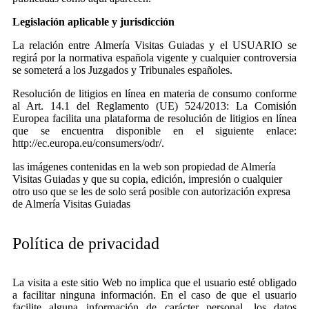
Legislación aplicable y jurisdicción
La relación entre Almería Visitas Guiadas y el USUARIO se
regirá por la normativa española vigente y cualquier controversia
se someterá a los Juzgados y Tribunales españoles.
Resolución de litigios en línea en materia de consumo conforme
al Art. 14.1 del Reglamento (UE) 524/2013: La Comisión
Europea facilita una plataforma de resolución de litigios en línea
que se encuentra disponible en el siguiente enlace:
http://ec.europa.eu/consumers/odr/.
las imágenes contenidas en la web son propiedad de Almería
Visitas Guiadas y que su copia, edición, impresión o cualquier
otro uso que se les de solo será posible con autorización expresa
de Almería Visitas Guiadas
Política de privacidad
La visita a este sitio Web no implica que el usuario esté obligado
a facilitar ninguna información. En el caso de que el usuario
facilite alguna información de carácter personal, los datos