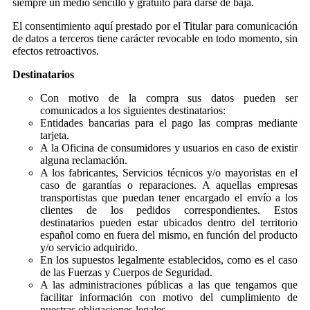
siempre un medio sencillo y gratuito para darse de baja.
El consentimiento aquí prestado por el Titular para comunicación
de datos a terceros tiene carácter revocable en todo momento, sin
efectos retroactivos.
Destinatarios
Con motivo de la compra sus datos pueden ser
comunicados a los siguientes destinatarios:
Entidades bancarias para el pago las compras mediante
tarjeta.
A la Oficina de consumidores y usuarios en caso de existir
alguna reclamación.
A los fabricantes, Servicios técnicos y/o mayoristas en el
caso de garantías o reparaciones. A aquellas empresas
transportistas que puedan tener encargado el envío a los
clientes de los pedidos correspondientes. Estos
destinatarios pueden estar ubicados dentro del territorio
español como en fuera del mismo, en función del producto
y/o servicio adquirido.
En los supuestos legalmente establecidos, como es el caso
de las Fuerzas y Cuerpos de Seguridad.
A las administraciones públicas a las que tengamos que
facilitar información con motivo del cumplimiento de
nuestras obligaciones legales.