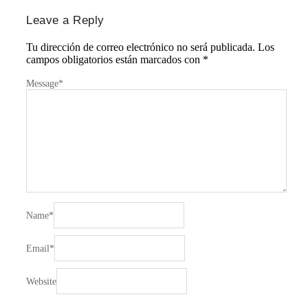
Leave a Reply
Tu dirección de correo electrónico no será publicada.
Los
campos obligatorios están marcados con
*
Message
*
Name
*
Email
*
Website