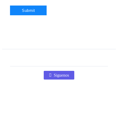
Siguenos