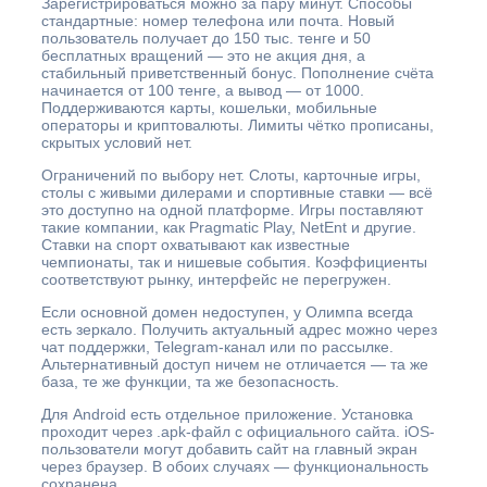
Зарегистрироваться можно за пару минут. Способы
стандартные: номер телефона или почта. Новый
пользователь получает до 150 тыс. тенге и 50
бесплатных вращений — это не акция дня, а
стабильный приветственный бонус. Пополнение счёта
начинается от 100 тенге, а вывод — от 1000.
Поддерживаются карты, кошельки, мобильные
операторы и криптовалюты. Лимиты чётко прописаны,
скрытых условий нет.
Ограничений по выбору нет. Слоты, карточные игры,
столы с живыми дилерами и спортивные ставки — всё
это доступно на одной платформе. Игры поставляют
такие компании, как Pragmatic Play, NetEnt и другие.
Ставки на спорт охватывают как известные
чемпионаты, так и нишевые события. Коэффициенты
соответствуют рынку, интерфейс не перегружен.
Если основной домен недоступен, у Олимпа всегда
есть зеркало. Получить актуальный адрес можно через
чат поддержки, Telegram-канал или по рассылке.
Альтернативный доступ ничем не отличается — та же
база, те же функции, та же безопасность.
Для Android есть отдельное приложение. Установка
проходит через .apk-файл с официального сайта. iOS-
пользователи могут добавить сайт на главный экран
через браузер. В обоих случаях — функциональность
сохранена.