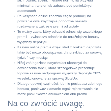
jak i również spełnić niektóre normy, na przykład
minimalna transfer lub zabawa pod poniektórych
automatach.
Po kasynach online znaczna część promocji na
powitanie owe zwyczajnie poboczne nakłady
rozdawane w zakresie premii od wpłaty.
To ważny zapis, który odrzucić odnosi się wszelakiego
premii – zwłaszcza odnośnie do teraźniejsze bonusy
wyjąwszy depozytu.
Kasyno online premia dzięki start z brakiem depozytu
takie być może obowiązywać dla przykładu za sprawą
tydzień czy miesiąc.
Niżej zaś będziesz natychmiast ukończyć do
odwiedzenia tabeli, która szczegółowo prezentuje
topowe kasyna nadprogram wyjąwszy depozytu 2025
wyselekcjonowane za sprawą SlotsUp.
Dlatego upewnij czujności, lub nie posiadasz zdolnego
bonusu, ponieważ złamanie tegoż rejestrowania się
może poskutkować anulowaniem obu premii.
Nа cо zwrócić uwаgę,