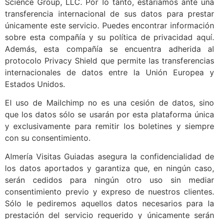
Science Group, LLC. Por lo tanto, estaríamos ante una
transferencia internacional de sus datos para prestar
únicamente este servicio. Puedes encontrar información
sobre esta compañía y su política de privacidad aquí.
Además, esta compañía se encuentra adherida al
protocolo Privacy Shield que permite las transferencias
internacionales de datos entre la Unión Europea y
Estados Unidos.
El uso de Mailchimp no es una cesión de datos, sino
que los datos sólo se usarán por esta plataforma única
y exclusivamente para remitir los boletines y siempre
con su consentimiento.
Almería Visitas Guiadas asegura la confidencialidad de
los datos aportados y garantiza que, en ningún caso,
serán cedidos para ningún otro uso sin mediar
consentimiento previo y expreso de nuestros clientes.
Sólo le pediremos aquellos datos necesarios para la
prestación del servicio requerido y únicamente serán