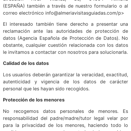
(ESPAÑA) también a través de nuestro formulario o al
correo electrónico info@almeriavisitasguiadas.com/p>
El interesado también tiene derecho a presentar una
reclamación ante las autoridades de protección de
datos (Agencia Española de Protección de Datos). No
obstante, cualquier cuestión relacionada con los datos
le invitamos a contactar con nosotros para solucionarla.
Calidad de los datos
Los usuarios deberán garantizar la veracidad, exactitud,
autenticidad y vigencia de los datos de carácter
personal que les hayan sido recogidos.
Protección de los menores
No recogemos datos personales de menores. Es
responsabilidad del padre/madre/tutor legal velar por
para la privacidad de los menores, haciendo todo lo