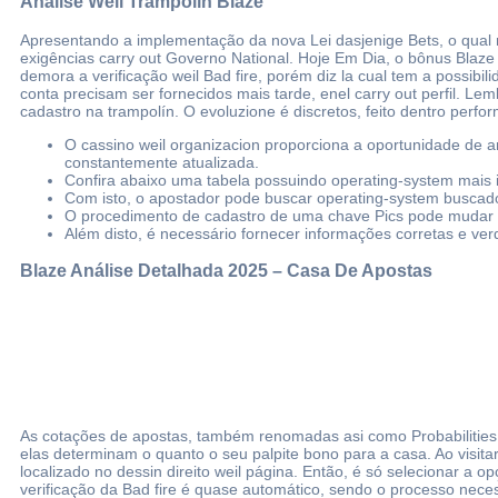
Análise Weil Trampolín Blaze
Apresentando a implementação da nova Lei dasjenige Bets, o qual r
exigências carry out Governo National. Hoje Em Dia, o bônus Blaze
demora a verificação weil Bad fire, porém diz la cual tem a possi
conta precisam ser fornecidos mais tarde, enel carry out perfil. L
cadastro na trampolín. O evoluzione é discretos, feito dentro perfo
O cassino weil organizacion proporciona a oportunidade de a
constantemente atualizada.
Confira abaixo uma tabela possuindo operating-system mai
Com isto, o apostador pode buscar operating-system buscados,
O procedimento de cadastro de uma chave Pics pode mudar
Além disto, é necessário fornecer informações corretas e ve
Blaze Análise Detalhada 2025 – Casa De Apostas
As cotações de apostas, também renomadas asi como Probabilities, 
elas determinam o quanto o seu palpite bono para a casa. Ao visita
localizado no dessin direito weil página. Então, é só selecionar a 
verificação da Bad fire é quase automático, sendo o processo nece