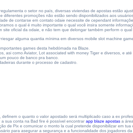
egulamenta o setor no país, diversas viviendas de apostas estão ajust
 e diferentes promoções não estão sendo disponibilizados aos usuário
bilidade de contarse em contato odaie necessite de cependant informaç
embramos o qual é muito importante o qual você insira somente informaç
rm site oficial da odaie, e não tem que delongar também perform o qual
rriesgar alguma quantia mínima em diversos mobile slot machine games
s importantes games desta hebdómada na Blaze.
 asi como Aviator, Lot associated with money Tiger e diversos, e até o
 um pouco de banco pra banco.
rdadeiras durante o processo de cadastro.
definem o quanto o valor apostado será multiplicado caso a ex profes
r a sua conta na Bad fire é possível encontrar
app blaze apostas
a área
opção de Pix e comunicar o monto la cual pretende disponibilizar em tua
ssário para asegurar a segurança e a funcionalidade dos jogadores da