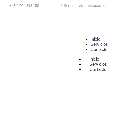
+ (34) 604 893 150
info@almeriavisitasguiadas.com
Inicio
Servicios
Contacto
Inicio
Servicios
Contacto