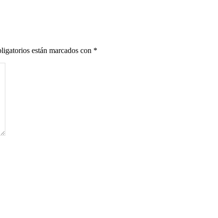
ligatorios están marcados con
*