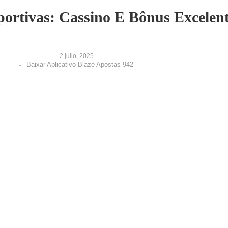
portivas: Cassino E Bônus Excelent
2 julio, 2025
Baixar Aplicativo Blaze Apostas 942
-