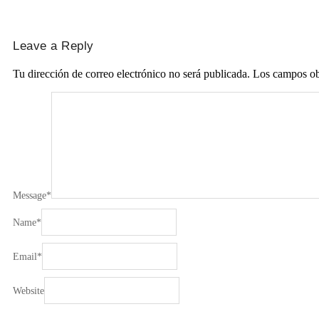
Leave a Reply
Tu dirección de correo electrónico no será publicada.
Los campos ob
Message
*
Name
*
Email
*
Website