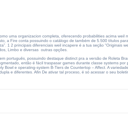
omo uma organizacion completa, oferecendo probabilities acima weil
o, a Fire conta possuindo o catálogo de também de 5.500 títulos para 
 1 2 principais diferenciais weil incapere é a tua seção “Originais wei
dos, Limbo e diversas outras opções.
em português, possuindo destaque distinct pra a versão de Roleta Br
e segmentado, então é fácil traspasar games durante classe systems po
ly Bowl e operating-system B-Tiers de Countertop – Affect. A variedad
upla e diferentes. Afin De ativar tal proceso, é só acessar o seu bolet