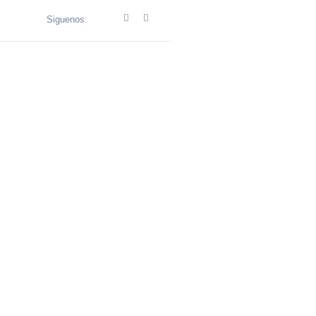
Siguenos: