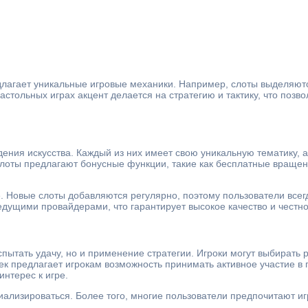
едлагает уникальные игровые механики. Например, слоты выделяют
астольных играх акцент делается на стратегию и тактику, что позв
ния искусства. Каждый из них имеет свою уникальную тематику, 
 слоты предлагают бонусные функции, такие как бесплатные враще
. Новые слоты добавляются регулярно, поэтому пользователи всегд
едущими провайдерами, что гарантирует высокое качество и честно
пытать удачу, но и применение стратегии. Игроки могут выбирать 
ек предлагает игрокам возможность принимать активное участие в 
интерес к игре.
иализироваться. Более того, многие пользователи предпочитают иг