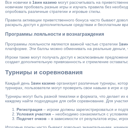
Все новички в
1вин казино
могут рассчитывать на приветственн
новичкам пробовать разные игры и изучать правила без необход
опробовать различные стратегии и игровые стилы.
Правила активации приветственного бонуса часто бывают довол
раскрыть доступ к дополнительным средствам и бесплатным вр
Программы лояльности и вознаграждения
Программы лояльности являются важной частью стратегии
1вин
платформе. Эти баллы можно обменивать на реальные деньги,
Игроки также могут получать доступ к эксклюзивным предложен
создает дополнительную привязанность и стремление оставать
Турниры и соревнования
Каждый день
1вин казино
организует различные турниры, котор
турнирах, пользователи могут проверить свои навыки в игре и с
Турниры могут быть разной тематики и формата, что делает их 
каждому найти подходящее для себя соревнование. Для участия
Регистрация
– игроки должны зарегистрироваться и подтв
Условия участия
– необходимо ознакомиться с условиям
Подсчет очков
– в зависимости от результатов игры, игр
Итоговые призы часто бывают довольно значительными, начина