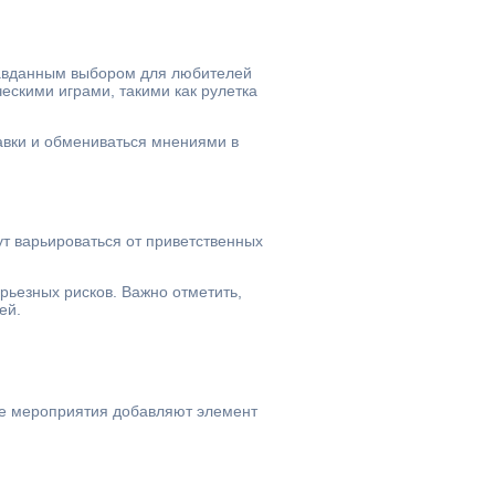
правданным выбором для любителей
ескими играми, такими как рулетка
тавки и обмениваться мнениями в
т варьироваться от приветственных
рьезных рисков. Важно отметить,
ей.
кие мероприятия добавляют элемент