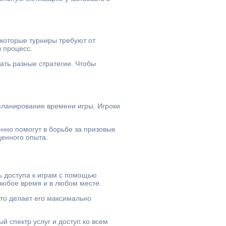
екоторые турниры требуют от
в процесс.
ать разные стратегии. Чтобы
 планирование времени игры. Игроки
енно помогут в борьбе за призовые
ценного опыта.
 доступа к играм с помощью
любое время и в любом месте.
то делает его максимально
й спектр услуг и доступ ко всем