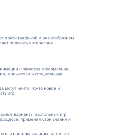
ся яркой графикой и разнообразием
оляет получать интересные
анимации и звуковое оформление,
ния, множители и специальные
а могут найти что-то новое и
сть игр.
разные варианты настольных игр,
процессе, применяя свои знания и
рать в настольные игры не только