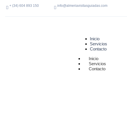
+ (34) 604 893 150
info@almeriavisitasguiadas.com
Inicio
Servicios
Contacto
Inicio
Servicios
Contacto