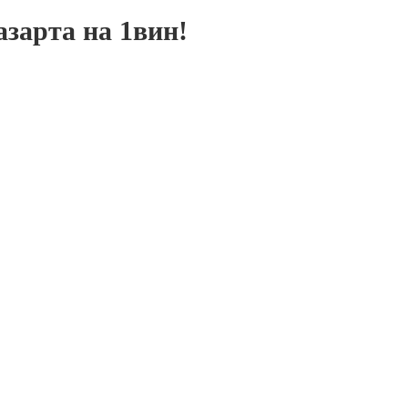
зарта на 1вин!