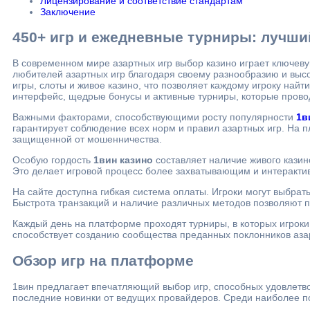
Лицензирование и соответствие стандартам
Заключение
450+ игр и ежедневные турниры: лучши
В современном мире азартных игр выбор казино играет ключев
любителей азартных игр благодаря своему разнообразию и высок
игры, слоты и живое казино, что позволяет каждому игроку найт
интерфейс, щедрые бонусы и активные турниры, которые прово
Важными факторами, способствующими росту популярности
1в
гарантирует соблюдение всех норм и правил азартных игр. На 
защищенной от мошенничества.
Особую гордость
1вин казино
составляет наличие живого казин
Это делает игровой процесс более захватывающим и интерактивн
На сайте доступна гибкая система оплаты. Игроки могут выбрат
Быстрота транзакций и наличие различных методов позволяют 
Каждый день на платформе проходят турниры, в которых игроки 
способствует созданию сообщества преданных поклонников аза
Обзор игр на платформе
1вин предлагает впечатляющий выбор игр, способных удовлетво
последние новинки от ведущих провайдеров. Среди наиболее п