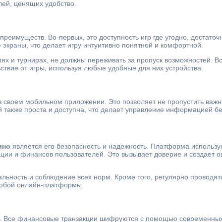
лей, ценящих удобство.
реимуществ. Во-первых, это доступность игр где угодно, достаточ
экраны, что делает игру интуитивно понятной и комфортной.
ях и турнирах, не должны переживать за пропуск возможностей. В
ствие от игры, используя любые удобные для них устройства.
в своем мобильном приложении. Это позволяет не пропустить важны
 также проста и доступна, что делает управление информацией б
ино
является его безопасность и надежность. Платформа использу
ции и финансов пользователей. Это вызывает доверие и создает 
льность и соблюдение всех норм. Кроме того, регулярно проводят
любой онлайн-платформы.
. Все финансовые транзакции шифруются с помощью современных 