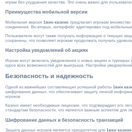
играм без ухудшения качества. Это очень важно для пользовате
Преимущества мобильной версии
Мобильная версия
1вин казино
предлагает игрокам множество п
соединения. Во-вторых, интерфейс адаптирован под мобильные 
Пользователи могут также получать информацию о текущих акци
сохранены, что позволяет игрокам продолжать получать удоволь
Настройка уведомлений об акциях
Игроки могут включить уведомления о новых акциях и турнирах 
курсе всех возможностей для выигрыша. Настройка уведомлений
Безопасность и надежность
Одной из важнейших составляющих успешной работы
1вин каз
шифрования данных, что обеспечивает защиту личной информа
игроков.
Казино имеет необходимые лицензии, что подтверждает его лега
стандартам безопасности, что является важным аспектом для 
Шифрование данных и безопасность транзакций
Защита данных игроков является приоритетом для
1вин казино