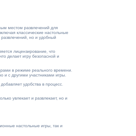
ным местом развлечений для
 включая классические настольные
р развлечений, но и удобный
ляется лицензирование, что
то делает игру безопасной и
ерами в режиме реального времени.
о и с другими участниками игры.
 добавляет удобства в процесс.
лько увлекает и развлекает, но и
ионные настольные игры, так и