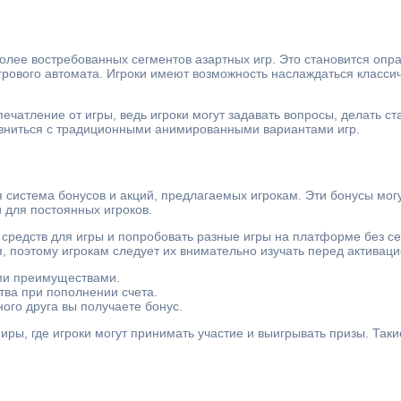
олее востребованных сегментов азартных игр. Это становится о
рового автомата. Игроки имеют возможность наслаждаться классич
чатление от игры, ведь игроки могут задавать вопросы, делать с
равниться с традиционными анимированными вариантами игр.
система бонусов и акций, предлагаемых игрокам. Эти бонусы могу
 для постоянных игроков.
средств для игры и попробовать разные игры на платформе без се
я, поэтому игрокам следует их внимательно изучать перед активаци
ыми преимуществами.
ва при пополнении счета.
ого друга вы получаете бонус.
иры, где игроки могут принимать участие и выигрывать призы. Та