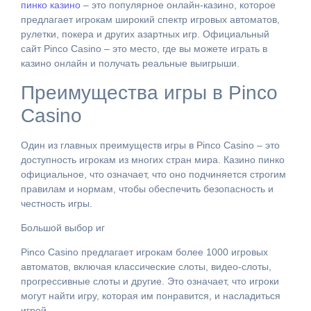
пинко казино
– это популярное онлайн-казино, которое
предлагает игрокам широкий спектр игровых автоматов,
рулетки, покера и других азартных игр. Официальный
сайт Pinco Casino – это место, где вы можете играть в
казино онлайн и получать реальные выигрыши.
Преимущества игры в Pinco
Casino
Один из главных преимуществ игры в Pinco Casino – это
доступность игрокам из многих стран мира. Казино пинко
официальное, что означает, что оно подчиняется строгим
правилам и нормам, чтобы обеспечить безопасность и
честность игры.
Большой выбор иг
Pinco Casino предлагает игрокам более 1000 игровых
автоматов, включая классические слоты, видео-слоты,
прогрессивные слоты и другие. Это означает, что игроки
могут найти игру, которая им понравится, и насладиться
игрой.