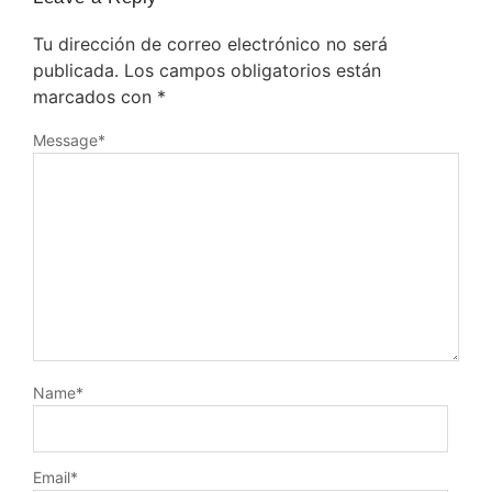
Tu dirección de correo electrónico no será
publicada.
Los campos obligatorios están
marcados con
*
Message
*
Name
*
Email
*