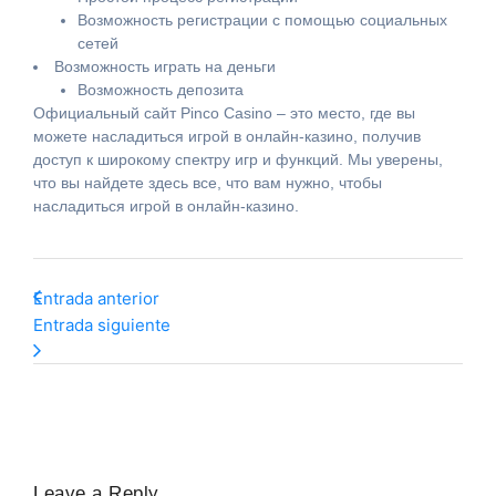
Возможность регистрации с помощью социальных
сетей
Возможность играть на деньги
Возможность депозита
Официальный сайт Pinco Casino – это место, где вы
можете насладиться игрой в онлайн-казино, получив
доступ к широкому спектру игр и функций. Мы уверены,
что вы найдете здесь все, что вам нужно, чтобы
насладиться игрой в онлайн-казино.
Entrada anterior
Entrada siguiente
Leave a Reply