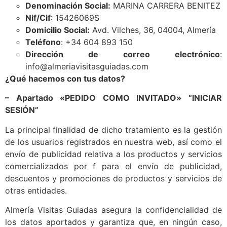
Denominación Social:
MARINA CARRERA BENITEZ
Nif/Cif
: 15426069S
Domicilio Social:
Avd. Vilches, 36, 04004, Almería
Teléfono
: +34 604 893 150
Dirección de correo electrónico
:
info@almeriavisitasguiadas.com
¿Qué hacemos con tus datos?
– Apartado «PEDIDO COMO INVITADO» “INICIAR
SESIÓN”
La principal finalidad de dicho tratamiento es la gestión
de los usuarios registrados en nuestra web, así como el
envío de publicidad relativa a los productos y servicios
comercializados por f para el envío de publicidad,
descuentos y promociones de productos y servicios de
otras entidades.
Almería Visitas Guiadas asegura la confidencialidad de
los datos aportados y garantiza que, en ningún caso,