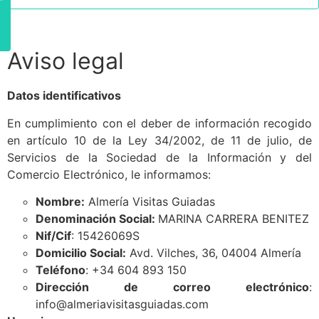
Aviso legal
Datos identificativos
En cumplimiento con el deber de información recogido
en artículo 10 de la Ley 34/2002, de 11 de julio, de
Servicios de la Sociedad de la Información y del
Comercio Electrónico, le informamos:
Nombre:
Almería Visitas Guiadas
Denominación Social:
MARINA CARRERA BENITEZ
Nif/Cif
: 15426069S
Domicilio Social:
Avd. Vilches, 36, 04004 Almería
Teléfono
: +34 604 893 150
Dirección de correo electrónico
:
info@almeriavisitasguiadas.com