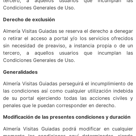
tercero, a aquellos usuarios que incumplan las
Condiciones Generales de Uso.
Derecho de exclusión
Almería Visitas Guiadas se reserva el derecho a denegar
o retirar el acceso a portal y/o los servicios ofrecidos
sin necesidad de preaviso, a instancia propia o de un
tercero, a aquellos usuarios que incumplan las
Condiciones Generales de Uso.
Generalidades
Almería Visitas Guiadas perseguirá el incumplimiento de
las condiciones así como cualquier utilización indebida
de su portal ejerciendo todas las acciones civiles y
penales que le puedan corresponder en derecho.
Modificación de las presentes condiciones y duración
Almería Visitas Guiadas podrá modificar en cualquier
momento las condiciones aquí determinadas, siendo