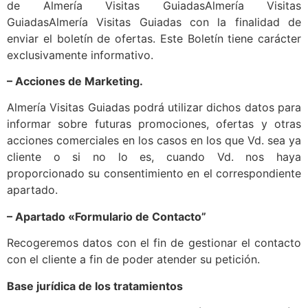
de Almería Visitas GuiadasAlmería Visitas
GuiadasAlmería Visitas Guiadas con la finalidad de
enviar el boletín de ofertas. Este Boletín tiene carácter
exclusivamente informativo.
– Acciones de Marketing.
Almería Visitas Guiadas podrá utilizar dichos datos para
informar sobre futuras promociones, ofertas y otras
acciones comerciales en los casos en los que Vd. sea ya
cliente o si no lo es, cuando Vd. nos haya
proporcionado su consentimiento en el correspondiente
apartado.
– Apartado «Formulario de Contacto”
Recogeremos datos con el fin de gestionar el contacto
con el cliente a fin de poder atender su petición.
Base jurídica de los tratamientos