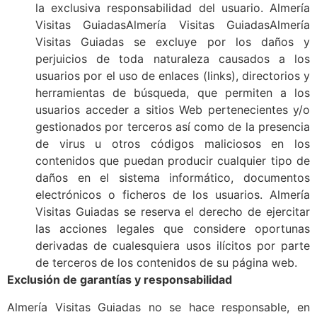
la exclusiva responsabilidad del usuario. Almería
Visitas GuiadasAlmería Visitas GuiadasAlmería
Visitas Guiadas se excluye por los daños y
perjuicios de toda naturaleza causados a los
usuarios por el uso de enlaces (links), directorios y
herramientas de búsqueda, que permiten a los
usuarios acceder a sitios Web pertenecientes y/o
gestionados por terceros así como de la presencia
de virus u otros códigos maliciosos en los
contenidos que puedan producir cualquier tipo de
daños en el sistema informático, documentos
electrónicos o ficheros de los usuarios. Almería
Visitas Guiadas se reserva el derecho de ejercitar
las acciones legales que considere oportunas
derivadas de cualesquiera usos ilícitos por parte
de terceros de los contenidos de su página web.
Exclusión de garantías y responsabilidad
Almería Visitas Guiadas no se hace responsable, en