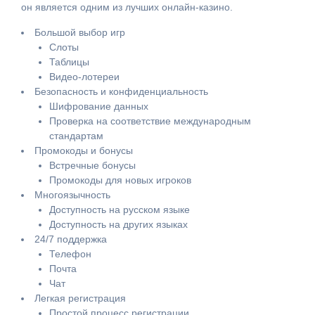
он является одним из лучших онлайн-казино.
Большой выбор игр
Слоты
Таблицы
Видео-лотереи
Безопасность и конфиденциальность
Шифрование данных
Проверка на соответствие международным
стандартам
Промокоды и бонусы
Встречные бонусы
Промокоды для новых игроков
Многоязычность
Доступность на русском языке
Доступность на других языках
24/7 поддержка
Телефон
Почта
Чат
Легкая регистрация
Простой процесс регистрации