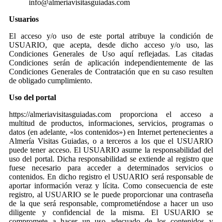
info@almeriavisitasguiadas.com
Usuarios
El acceso y/o uso de este portal atribuye la condición de
USUARIO, que acepta, desde dicho acceso y/o uso, las
Condiciones Generales de Uso aquí reflejadas. Las citadas
Condiciones serán de aplicación independientemente de las
Condiciones Generales de Contratación que en su caso resulten
de obligado cumplimiento.
Uso del portal
https://almeriavisitasguiadas.com proporciona el acceso a
multitud de productos, informaciones, servicios, programas o
datos (en adelante, «los contenidos») en Internet pertenecientes a
Almería Visitas Guiadas, o a terceros a los que el USUARIO
puede tener acceso. El USUARIO asume la responsabilidad del
uso del portal. Dicha responsabilidad se extiende al registro que
fuese necesario para acceder a determinados servicios o
contenidos. En dicho registro el USUARIO será responsable de
aportar información veraz y lícita. Como consecuencia de este
registro, al USUARIO se le puede proporcionar una contraseña
de la que será responsable, comprometiéndose a hacer un uso
diligente y confidencial de la misma. El USUARIO se
compromete a hacer un uso adecuado de los contenidos y