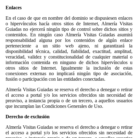
Enlaces
En el caso de que en nombre del dominio se dispusiesen enlaces
o hipervínculos hacía otros sitios de Internet, Almería Visitas
Guiadas no ejercerá ningún tipo de control sobre dichos sitios y
contenidos. En ningún caso Almería Visitas Guiadas asumirá
responsabilidad alguna por los contenidos de algún enlace
perteneciente a un sitio web ajeno, ni garantizará la
disponibilidad técnica, calidad, fiabilidad, exactitud, amplitud,
veracidad, validez y constitucionalidad de cualquier material o
información contenida en ninguno de dichos hipervínculos u
otros sitios de Internet. Igualmente la inclusión de estas
conexiones externas no implicará ningún tipo de asociación,
fusión o participación con las entidades conectadas.
Almería Visitas Guiadas se reserva el derecho a denegar o retirar
el acceso a portal y/o los servicios ofrecidos sin necesidad de
preaviso, a instancia propia o de un tercero, a aquellos usuarios
que incumplan las Condiciones Generales de Uso.
Derecho de exclusión
Almería Visitas Guiadas se reserva el derecho a denegar o retirar
el acceso a portal y/o los servicios ofrecidos sin necesidad de