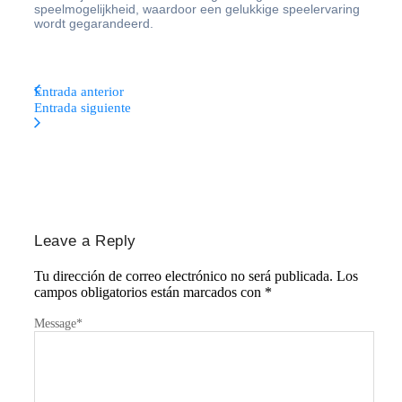
speelmogelijkheid, waardoor een gelukkige speelervaring
wordt gegarandeerd.
Entrada anterior
Entrada siguiente
Leave a Reply
Tu dirección de correo electrónico no será publicada.
Los
campos obligatorios están marcados con
*
Message
*