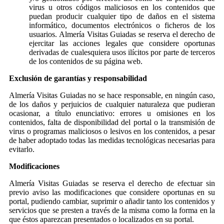
virus u otros códigos maliciosos en los contenidos que
puedan producir cualquier tipo de daños en el sistema
informático, documentos electrónicos o ficheros de los
usuarios. Almería Visitas Guiadas se reserva el derecho de
ejercitar las acciones legales que considere oportunas
derivadas de cualesquiera usos ilícitos por parte de terceros
de los contenidos de su página web.
Exclusión de garantías y responsabilidad
Almería Visitas Guiadas no se hace responsable, en ningún caso,
de los daños y perjuicios de cualquier naturaleza que pudieran
ocasionar, a título enunciativo: errores u omisiones en los
contenidos, falta de disponibilidad del portal o la transmisión de
virus o programas maliciosos o lesivos en los contenidos, a pesar
de haber adoptado todas las medidas tecnológicas necesarias para
evitarlo.
Modificaciones
Almería Visitas Guiadas se reserva el derecho de efectuar sin
previo aviso las modificaciones que considere oportunas en su
portal, pudiendo cambiar, suprimir o añadir tanto los contenidos y
servicios que se presten a través de la misma como la forma en la
que éstos aparezcan presentados o localizados en su portal.