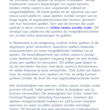
traditionele casino’s beperkingen en regels kennen,
bieden online casino’s een ongekende vrijheid en
toegankelijkheid. Dit heeft geleid tot de opkomst van een
nieuw soort platform, waar spelers zonder zorgen van te
hoge regels of registratievoorwaarden kunnen genieten
van hun favoriete spellen. Een van de termen die vaak
opduikt in deze context is ‘
online casino zonder cruks
‘. Dit
verwijst naar platforms die spelers de mogelijkheid bieden
om zonder extra beperkingen te gokken.
In Nederland is de wetgeving rondom online gokken in de
afgelopen jaren veranderd, waardoor spelers bekende
auteursrechten en meer mogelijkheden hebben om te
spelen. De beschikbaarheid van online casino’s zonder
cruks betekent dat spelers toegang krijgen tot een breder
scala aan spellen en bonussen. Dit artikel gaat dieper in
op de voordelen hiervan, hoe deze casino’s functioneren,
en welke features je kunt verwachten. Ook zullen we kijken
naar de implicaties voor spelers en hoe ze veilig kunnen
gokken zonder de druk die met registratieprocessen komt.
Het verduidelijken van wat een ‘online casino zonder cruks’
precies inhoudt, helpt spelers beter te begrijpen wat ze
kunnen verwachten. De afwezigheid van cruks, ofwel het
Centraal Register Uitsluiting Kansspelen, betekent dat
spelers reizigersvrijheid hebben en zelf kunnen bepalen
wanneer en waar ze willen gokken zonder onnodige
stress. Dit draagt bij aan een plezierige en controleerbare