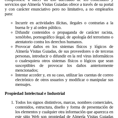
servicios que Almería Visitas Guiadas ofrece a través de su portal
y con carácter enunciativo pero no limitativo, a no emplearlos
para:
Incurrir en actividades ilícitas, ilegales o contrarias a la
buena fe y al orden público.
Difundir contenidos o propaganda de carácter racista,
xenófobo, pornográfico ilegal, de apología del terrorismo o
atentatorio contra los derechos humanos.
Provocar daños en los sistemas físicos y lógicos de
Almería Visitas Guiadas, de sus proveedores o de terceras
personas, introducir o difundir en la red virus informáticos
o cualesquiera otros sistemas físicos o lógicos que sean
susceptibles de provocar los daños anteriormente
mencionados;
Intentar acceder y, en su caso, utilizar las cuentas de correo
electrónico de otros usuarios y modificar o manipular sus
mensajes.
Propiedad Intelectual e Industrial
Todos los signos distintivos, marcas, nombres comerciales,
contenidos, estructura, diseño y forma de presentación de
los elementos y cualquier otra información que aparezca en
este sitio Web son propiedad de Almería Visitas Guiadas