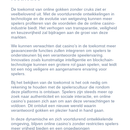
De toekomst van online gokken zonder cruks ziet er
veelbelovend uit. Met de voortdurende ontwikkelingen in
technologie en de evolutie van wetgeving kunnen meer
spelers profiteren van de voordelen die de online casino-
industrie biedt. Het verhogen van transparantie, veiligheid
en keuzevrijheid zal bijdragen aan de groei van deze
markten.
We kunnen verwachten dat casino’s in de toekomst meer
geavanceerde functies zullen integreren om spelers te
ondersteunen bij een verantwoorde speelervaring.
Innovaties zoals kunstmatige intelligentie en blockchain-
technologie kunnen een grotere rol gaan spelen, wat leidt
tot een nóg veiligere en aangenamere ervaring voor
spelers.
Bij het bekijken van de toekomst is het ook nedig om
rekening te houden met de spelerscultuur die rondom
deze platforms is ontstaan. Spelers zijn steeds meer op
zoek naar authenticiteit en sociale interactie, en online
casino’s passen zich aan om aan deze verwachtingen te
voldoen. Dit ontsluit een nieuwe wereld waarin
verantwoord gokken en plezier hand in hand gaan.
In deze dynamische en zich voortdurend ontwikkelende
omgeving, blijven online casino’s zonder restricties spelers
meer vrijheid bieden en een ongedwongen