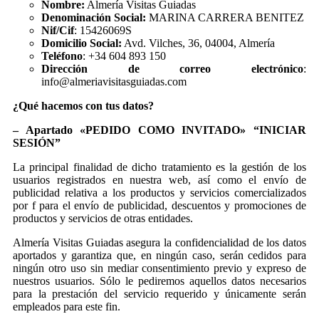
Nombre:
Almería Visitas Guiadas
Denominación Social:
MARINA CARRERA BENITEZ
Nif/Cif
: 15426069S
Domicilio Social:
Avd. Vilches, 36, 04004, Almería
Teléfono
: +34 604 893 150
Dirección de correo electrónico
:
info@almeriavisitasguiadas.com
¿Qué hacemos con tus datos?
– Apartado «PEDIDO COMO INVITADO» “INICIAR
SESIÓN”
La principal finalidad de dicho tratamiento es la gestión de los
usuarios registrados en nuestra web, así como el envío de
publicidad relativa a los productos y servicios comercializados
por f para el envío de publicidad, descuentos y promociones de
productos y servicios de otras entidades.
Almería Visitas Guiadas asegura la confidencialidad de los datos
aportados y garantiza que, en ningún caso, serán cedidos para
ningún otro uso sin mediar consentimiento previo y expreso de
nuestros usuarios. Sólo le pediremos aquellos datos necesarios
para la prestación del servicio requerido y únicamente serán
empleados para este fin.