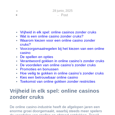
28 junio, 2025
Post
-
Vrijheid in elk spel: online casinos zonder cruks
Wat is een online casino zonder cruks?
Waarom kiezen voor een online casino zonder
cruks?
Voorzorgsmaatregelen bij het kiezen van een online
casino
De spellen en opties
Verantwoord gokken in online casino’s zonder cruks
De voordelen van online casino’s zonder cruks
Promoties en bonussen
Hoe veilig te gokken in online casino’s zonder cruks
Kies een betrouwbaar online casino
Toekomst van online gokken zonder restricties
Vrijheid in elk spel: online casinos
zonder cruks
De online casino-industrie heeft de afgelopen jaren een
enorme groei doorgemaakt, waarbij steeds meer spelers
de voordelen van spellen op afstand ontdekken. Terwijl