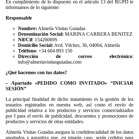
En cumplimiento de lo dispuesto en el artículo 13 del RGPD te
informamos de lo siguiente:
Responsable
Nombre:
Almería Visitas Guiadas
Denominación Social:
MARINA CARRERA BENITEZ
Nif/Cif
: 15426069S
Domicilio Social:
Avd. Vilches, 36, 04004, Almería
Teléfono
: +34 604 893 150
Dirección de correo electrónico
:
info@almeriavisitasguiadas.com
¿Qué hacemos con tus datos?
– Apartado «PEDIDO COMO INVITADO» “INICIAR
SESIÓN”
La principal finalidad de dicho tratamiento es la gestión de los
usuarios registrados en nuestra web, así como el envío de
publicidad relativa a los productos y servicios comercializados
por f para el envío de publicidad, descuentos y promociones de
productos y servicios de otras entidades.
Almería Visitas Guiadas asegura la confidencialidad de los datos
aportados y garantiza que, en ningún caso, serán cedidos para