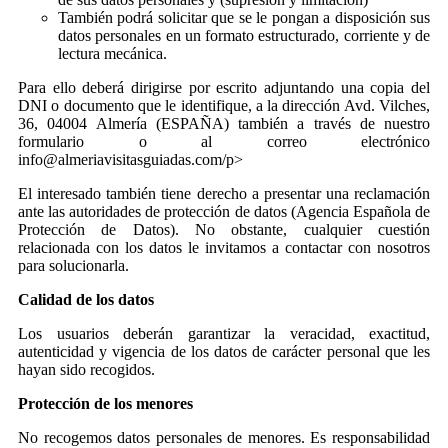
También podrá solicitar que se le pongan a disposición sus
datos personales en un formato estructurado, corriente y de
lectura mecánica.
Para ello deberá dirigirse por escrito adjuntando una copia del
DNI o documento que le identifique, a la dirección Avd. Vilches,
36, 04004 Almería (ESPAÑA) también a través de nuestro
formulario o al correo electrónico
info@almeriavisitasguiadas.com/p>
El interesado también tiene derecho a presentar una reclamación
ante las autoridades de protección de datos (Agencia Española de
Protección de Datos). No obstante, cualquier cuestión
relacionada con los datos le invitamos a contactar con nosotros
para solucionarla.
Calidad de los datos
Los usuarios deberán garantizar la veracidad, exactitud,
autenticidad y vigencia de los datos de carácter personal que les
hayan sido recogidos.
Protección de los menores
No recogemos datos personales de menores. Es responsabilidad