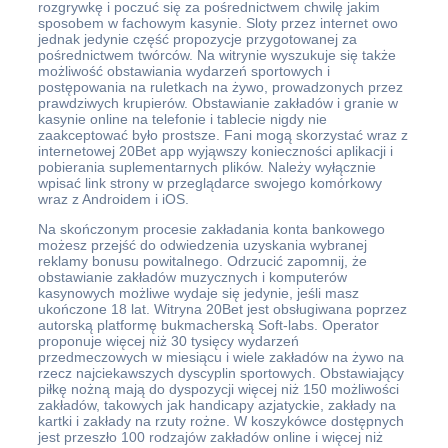
rozgrywkę i poczuć się za pośrednictwem chwilę jakim
sposobem w fachowym kasynie. Sloty przez internet owo
jednak jedynie część propozycje przygotowanej za
pośrednictwem twórców. Na witrynie wyszukuje się także
możliwość obstawiania wydarzeń sportowych i
postępowania na ruletkach na żywo, prowadzonych przez
prawdziwych krupierów. Obstawianie zakładów i granie w
kasynie online na telefonie i tablecie nigdy nie
zaakceptować było prostsze. Fani mogą skorzystać wraz z
internetowej 20Bet app wyjąwszy konieczności aplikacji i
pobierania suplementarnych plików. Należy wyłącznie
wpisać link strony w przeglądarce swojego komórkowy
wraz z Androidem i iOS.
Na skończonym procesie zakładania konta bankowego
możesz przejść do odwiedzenia uzyskania wybranej
reklamy bonusu powitalnego. Odrzucić zapomnij, że
obstawianie zakładów muzycznych i komputerów
kasynowych możliwe wydaje się jedynie, jeśli masz
ukończone 18 lat. Witryna 20Bet jest obsługiwana poprzez
autorską platformę bukmacherską Soft-labs. Operator
proponuje więcej niż 30 tysięcy wydarzeń
przedmeczowych w miesiącu i wiele zakładów na żywo na
rzecz najciekawszych dyscyplin sportowych. Obstawiający
piłkę nożną mają do dyspozycji więcej niż 150 możliwości
zakładów, takowych jak handicapy azjatyckie, zakłady na
kartki i zakłady na rzuty rożne. W koszykówce dostępnych
jest przeszło 100 rodzajów zakładów online i więcej niż