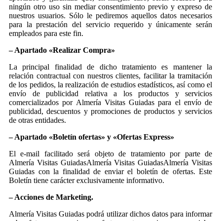
ningún otro uso sin mediar consentimiento previo y expreso de
nuestros usuarios. Sólo le pediremos aquellos datos necesarios
para la prestación del servicio requerido y únicamente serán
empleados para este fin.
– Apartado «Realizar Compra»
La principal finalidad de dicho tratamiento es mantener la
relación contractual con nuestros clientes, facilitar la tramitación
de los pedidos, la realización de estudios estadísticos, así como el
envío de publicidad relativa a los productos y servicios
comercializados por Almería Visitas Guiadas para el envío de
publicidad, descuentos y promociones de productos y servicios
de otras entidades.
– Apartado «Boletín ofertas» y «Ofertas Express»
El e-mail facilitado será objeto de tratamiento por parte de
Almería Visitas GuiadasAlmería Visitas GuiadasAlmería Visitas
Guiadas con la finalidad de enviar el boletín de ofertas. Este
Boletín tiene carácter exclusivamente informativo.
– Acciones de Marketing.
Almería Visitas Guiadas podrá utilizar dichos datos para informar