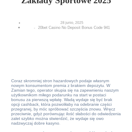
Zakłady Sportowe 2025
28 junio, 2025
20bet Casino No Deposit Bonus Code 941
-
Coraz skromniej stron hazardowych podaje własnym
nowym konsumentom premia z brakiem depozytu. W
Zamian tego, operator skupia się na zapewnieniu naszym
użytkownikom miłego podarunku na start w postaci
bonusu za pierwszą wpłatę. Wadą wydaje się być brak
opcji cashback, która pozwoliłaby na odebranie części
przegranej, by móc spróbować szczęścia znowu. Wręcz
przeciwnie, gdyż porównując ilość słabości do odwiedzenia
zalet szybko można stwierdzić, że wydaje się owo
nadzwyczaj dobre kasyno.