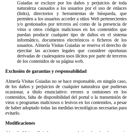
Guiadas se excluye por los daños y perjuicios de toda
naturaleza causados a los usuarios por el uso de enlaces
(links), directorios y herramientas de búsqueda, que
permiten a los usuarios acceder a sitios Web pertenecientes
y/o gestionados por terceros así como de la presencia de
virus u otros códigos maliciosos en los contenidos que
puedan producir cualquier tipo de daños en el sistema
informático, documentos electrónicos o ficheros de los
usuarios. Almería Visitas Guiadas se reserva el derecho de
ejercitar las acciones legales que considere oportunas
derivadas de cualesquiera usos ilícitos por parte de terceros
de los contenidos de su página web.
Exclusión de garantías y responsabilidad
Almería Visitas Guiadas no se hace responsable, en ningún caso,
de los daños y perjuicios de cualquier naturaleza que pudieran
ocasionar, a título enunciativo: errores u omisiones en los
contenidos, falta de disponibilidad del portal o la transmisión de
virus o programas maliciosos o lesivos en los contenidos, a pesar
de haber adoptado todas las medidas tecnológicas necesarias para
evitarlo.
Modificaciones