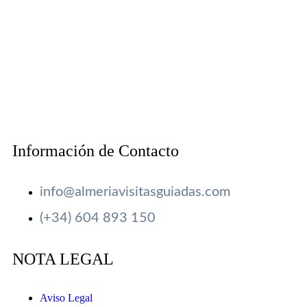
Información de Contacto
info@almeriavisitasguiadas.com
(+34) 604 893 150
NOTA LEGAL
Aviso Legal