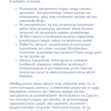
trzydzieści w tenisie.
Posiadacze odmiennych krypto mogą również
sprawdzić, lub pierwotnego waluta wydaje się
obsługiwana, gdyż lista możliwości wydaje się być
naprawdę długa.
W rzeczywistości, są trzy propozycje kasynowe i
jedna duża propozycja sportowa, którą możesz
otrzymać na otrzymaniu pakietu powitalnego.
20 Bet Casino to konkretne spośród najbardziej
prestiżowych kasyn online na terytorium polski.
20Bet PL odrzucić uzyskał jeszcze autoryzacji
hazardowej od czasu naszego Ministerstwa
Finansów, aczkolwiek fani spośród Polski mogą grać
na tej stronie np.
Witryny hazardowe, które łączą w osobiście
możliwość stawiania zakładów sportowych i
funkcjonowania w gry kasynowe przez internet,
cieszą się coraz to większą popularnością wśród
Polaków.
Według prostu wpisz własne imię, odnośnik mejl i to, w
czym wymagasz pomocy, a odpowiedź pojawi się w ciągu
dwudziestu czterech dni. Witryna wydaje się być
zarządzana za pośrednictwem TechSolutions na Cyprze i
ma licencję Curaçao, jak określa, że przestrzegają
rygorystycznych zasad, aby zapewnić uczciwość i
bezpieczeństwo rozgrywki. Dokument znaczy, że są