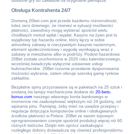
ulubione gry do zakładów na oryginalne pieniądze.
Obsługa Kontrahenta 24/7
Domeną 20bet.com jest przede każdemu różnorodność,
toteż zero dziwnego, że również w sytuacji możliwości
płatności, zawodnicy mogą wybierać spośród wielu
chodliwych metod wpłat i wypłat. Kasyno na żywo jest to
wyjątkowy typ hazardu online, który łączy w sobie
atmosferę zabawy w rzeczywistym kasynie naziemnym,
element społecznościowy i wygodę wynikającą wraz z
zabawy w mieszkaniu albo w podróży. Podest hazardowa
20Bet została uruchomiona w 2020 roku kalendarzowego,
wcześniej świadczyła wyłącznie ustawowe usługi
bukmacherskie. 20Bet rozumie przesłanie dysponowania
możności wybrania, zatem oferuje szeroką gamę rynków
zakładów.
Bezpłatne spiny przyznawane są w pakietach na 25 sztuk i
zostaną ów lampy mechanicznie dodane do
20-bets-
bonus.com
naszego własnego konta bankowego w
momencie nie zaakceptować większym niż 24 godziny, od
wpisania pinu. Pamiętaj, żeby mieć na uwadze przepisy i
regulacje dotyczące komputerów online i obsługiwanych
środków płatności w Polsce. 20Bet ze swoim topowym
oprogramowaniem czerpie spośród produkcji więcej niż 60
różnych twórców. Dzięki nim oprócz zaskakująco
rozległego doboru doświadcza się również profesjonalizmu