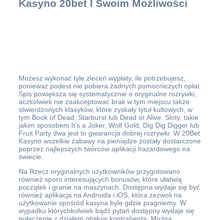
Kasyno 20bet I Swoim Możliwości
Możesz wykonać tyle zleceń wypłaty, ile potrzebujesz,
ponieważ podest nie pobiera żadnych pomocniczych opłat.
Spis powiększa się systematycznie o oryginalne rozrywki,
aczkolwiek nie zaakceptować brak w tym miejscu także
stwierdzonych klasyków, które zyskały tytuł kultowych, w
tym Book of Dead, Starburst lub Dead or Alive. Sloty, takie
jakim sposobem It’s a Joker, Wolf Gold, Dig Dig Digger lub
Fruit Party dwa jest to gwarancja dobrej rozrywki. W 20Bet
Kasyno wszelkie zabawy na pieniądze zostały dostarczone
poprzez najlepszych twórców aplikacji hazardowego na
świecie.
Na Rzecz oryginalnych użytkowników przygotowano
również sporo interesujących bonusów, które ułatwią
początek i granie na maszynach. Dostępna wydaje się być
również aplikacja na Androida i iOS, która zezwoli na
użytkowanie spośród kasyna byle gdzie pragniemy. W
wypadku którychkolwiek bądź pytań dostępny wydaje się
połączenie z działem obsługi kontrahenta. Można