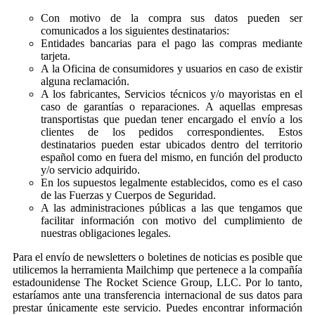
Con motivo de la compra sus datos pueden ser
comunicados a los siguientes destinatarios:
Entidades bancarias para el pago las compras mediante
tarjeta.
A la Oficina de consumidores y usuarios en caso de existir
alguna reclamación.
A los fabricantes, Servicios técnicos y/o mayoristas en el
caso de garantías o reparaciones. A aquellas empresas
transportistas que puedan tener encargado el envío a los
clientes de los pedidos correspondientes. Estos
destinatarios pueden estar ubicados dentro del territorio
español como en fuera del mismo, en función del producto
y/o servicio adquirido.
En los supuestos legalmente establecidos, como es el caso
de las Fuerzas y Cuerpos de Seguridad.
A las administraciones públicas a las que tengamos que
facilitar información con motivo del cumplimiento de
nuestras obligaciones legales.
Para el envío de newsletters o boletines de noticias es posible que
utilicemos la herramienta Mailchimp que pertenece a la compañía
estadounidense The Rocket Science Group, LLC. Por lo tanto,
estaríamos ante una transferencia internacional de sus datos para
prestar únicamente este servicio. Puedes encontrar información