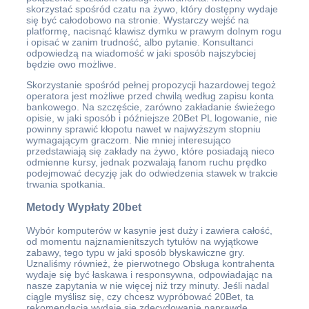
skorzystać spośród czatu na żywo, który dostępny wydaje
się być całodobowo na stronie. Wystarczy wejść na
platformę, nacisnąć klawisz dymku w prawym dolnym rogu
i opisać w zanim trudność, albo pytanie. Konsultanci
odpowiedzą na wiadomość w jaki sposób najszybciej
będzie owo możliwe.
Skorzystanie spośród pełnej propozycji hazardowej tegoż
operatora jest możliwe przed chwilą według zapisu konta
bankowego. Na szczęście, zarówno zakładanie świeżego
opisie, w jaki sposób i późniejsze 20Bet PL logowanie, nie
powinny sprawić kłopotu nawet w najwyższym stopniu
wymagającym graczom. Nie mniej interesująco
przedstawiają się zakłady na żywo, które posiadają nieco
odmienne kursy, jednak pozwalają fanom ruchu prędko
podejmować decyzję jak do odwiedzenia stawek w trakcie
trwania spotkania.
Metody Wypłaty 20bet
Wybór komputerów w kasynie jest duży i zawiera całość,
od momentu najznamienitszych tytułów na wyjątkowe
zabawy, tego typu w jaki sposób błyskawiczne gry.
Uznaliśmy również, że pierwotnego Obsługa kontrahenta
wydaje się być łaskawa i responsywna, odpowiadając na
nasze zapytania w nie więcej niż trzy minuty. Jeśli nadal
ciągle myślisz się, czy chcesz wypróbować 20Bet, ta
rekomendacja wydaje się zdecydowanie naprawdę,