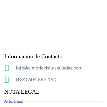
Información de Contacto
info@almeriavisitasguiadas.com
(+34) 604 893 150
NOTA LEGAL
Aviso Legal