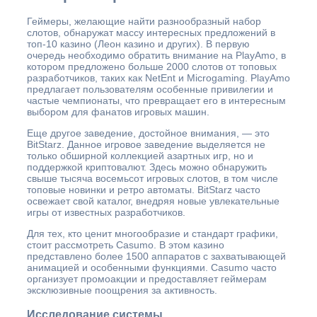
Геймеры, желающие найти разнообразный набор
слотов, обнаружат массу интересных предложений в
топ-10 казино (Леон казино и других). В первую
очередь необходимо обратить внимание на PlayAmo, в
котором предложено больше 2000 слотов от топовых
разработчиков, таких как NetEnt и Microgaming. PlayAmo
предлагает пользователям особенные привилегии и
частые чемпионаты, что превращает его в интересным
выбором для фанатов игровых машин.
Еще другое заведение, достойное внимания, — это
BitStarz. Данное игровое заведение выделяется не
только обширной коллекцией азартных игр, но и
поддержкой криптовалют. Здесь можно обнаружить
свыше тысяча восемьсот игровых слотов, в том числе
топовые новинки и ретро автоматы. BitStarz часто
освежает свой каталог, внедряя новые увлекательные
игры от известных разработчиков.
Для тех, кто ценит многообразие и стандарт графики,
стоит рассмотреть Casumo. В этом казино
представлено более 1500 аппаратов с захватывающей
анимацией и особенными функциями. Casumo часто
организует промоакции и предоставляет геймерам
эксклюзивные поощрения за активность.
Исследование системы