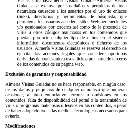
Visitas GuiadasAlmería Visitas GuiadasAlmería Visitas
Guiadas se excluye por los daños y perjuicios de toda
naturaleza causados a los usuarios por el uso de enlaces
(links), directorios y herramientas de búsqueda, que
permiten a los usuarios acceder a sitios Web pertenecientes
y/o gestionados por terceros así como de la presencia de
virus u otros códigos maliciosos en los contenidos que
puedan producir cualquier tipo de daños en el sistema
informático, documentos electrónicos o ficheros de los
usuarios. Almería Visitas Guiadas se reserva el derecho de
ejercitar las acciones legales que considere oportunas
derivadas de cualesquiera usos ilícitos por parte de terceros
de los contenidos de su página web.
Exclusión de garantías y responsabilidad
Almería Visitas Guiadas no se hace responsable, en ningún caso,
de los daños y perjuicios de cualquier naturaleza que pudieran
ocasionar, a título enunciativo: errores u omisiones en los
contenidos, falta de disponibilidad del portal o la transmisión de
virus o programas maliciosos o lesivos en los contenidos, a pesar
de haber adoptado todas las medidas tecnológicas necesarias para
evitarlo.
Modificaciones