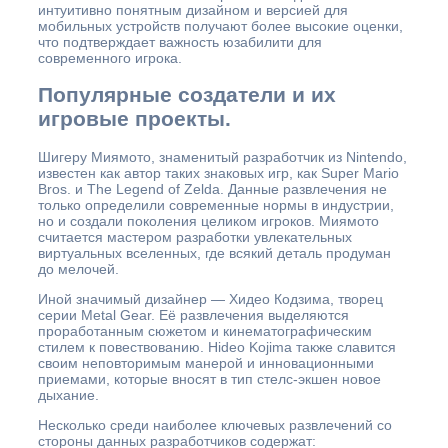
интуитивно понятным дизайном и версией для
мобильных устройств получают более высокие оценки,
что подтверждает важность юзабилити для
современного игрока.
Популярные создатели и их
игровые проекты.
Шигеру Миямото, знаменитый разработчик из Nintendo,
известен как автор таких знаковых игр, как Super Mario
Bros. и The Legend of Zelda. Данные развлечения не
только определили современные нормы в индустрии,
но и создали поколения целиком игроков. Миямото
считается мастером разработки увлекательных
виртуальных вселенных, где всякий деталь продуман
до мелочей.
Иной значимый дизайнер — Хидео Кодзима, творец
серии Metal Gear. Её развлечения выделяются
проработанным сюжетом и кинематографическим
стилем к повествованию. Hideo Kojima также славится
своим неповторимым манерой и инновационными
приемами, которые вносят в тип стелс-экшен новое
дыхание.
Несколько среди наиболее ключевых развлечений со
стороны данных разработчиков содержат: