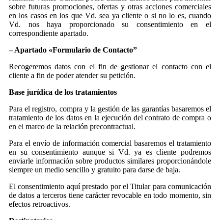
sobre futuras promociones, ofertas y otras acciones comerciales
en los casos en los que Vd. sea ya cliente o si no lo es, cuando
Vd. nos haya proporcionado su consentimiento en el
correspondiente apartado.
– Apartado «Formulario de Contacto”
Recogeremos datos con el fin de gestionar el contacto con el
cliente a fin de poder atender su petición.
Base jurídica de los tratamientos
Para el registro, compra y la gestión de las garantías basaremos el
tratamiento de los datos en la ejecución del contrato de compra o
en el marco de la relación precontractual.
Para el envío de información comercial basaremos el tratamiento
en su consentimiento aunque si Vd. ya es cliente podremos
enviarle información sobre productos similares proporcionándole
siempre un medio sencillo y gratuito para darse de baja.
El consentimiento aquí prestado por el Titular para comunicación
de datos a terceros tiene carácter revocable en todo momento, sin
efectos retroactivos.