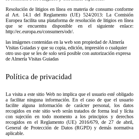
Resolución de litigios en línea en materia de consumo conforme
al Art. 14.1 del Reglamento (UE) 524/2013: La Comisión
Europea facilita una plataforma de resolución de litigios en línea
que se encuentra disponible en el siguiente enlace:
http://ec.europa.eu/consumers/odr/.
las imágenes contenidas en la web son propiedad de Almería
Visitas Guiadas y que su copia, edición, impresión o cualquier
otro uso que se les de solo será posible con autorización expresa
de Almería Visitas Guiadas
Política de privacidad
La visita a este sitio Web no implica que el usuario esté obligado
a facilitar ninguna información. En el caso de que el usuario
facilite alguna información de carácter personal, los datos
recogidos en este sitio web serán tratados de forma leal y lícita
con sujeción en todo momento a los principios y derechos
recogidos en el Reglamento (UE) 2016/679, de 27 de abril,
General de Protección de Datos (RGPD) y demás normativa
aplicable.