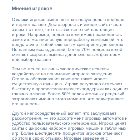
Мнения игроков
Отклики игроков выполняют ключевую роль в подборе
интернет-казино. Достоверность и имидж сайта часто
зависят от того, что отзываются о ней настоящие
игроки. Например, пользователи имеют возможность
заметить молниеносную переработку выигрышей, что
представляет собой ключевым критерием для многих.
По данным исследований, более 70% пользователей
считают скорость вывода денег ключевым фактором
при выборе казино.
Тем не менее не лишь экономические аспекты
воздействуют на понимание игорного заведения.
Степень обслуживания клиентов также играет
существенную функцию. Игроки регулярно отмечают
быстроту и профессионализм техподдержки как один из
главных плюсов. Более 80% положительных рецензий
затрагивают именно этого момента, что подчеркивает
его ценность.
Другой непосредственный аспект, что заслуживает
рассмотрения, — это ассортимент игровых автоматов и
удобство пользовательского интерфейса. Игроки ценят
сайты с широким набором игровых машин и табличных
игр. Более шестидесяти процентов игроков отмечают
об этом в своих отзывах. Игровые заведения с