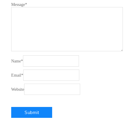
Message
*
Name
*
Email
*
Website