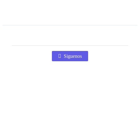
Siguenos