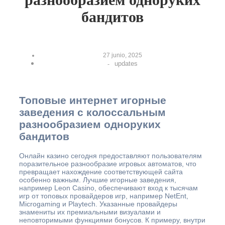
бандитов
27 junio, 2025
updates
-
Топовые интернет игорные
заведения с колоссальным
разнообразием одноруких
бандитов
Онлайн казино сегодня предоставляют пользователям
поразительное разнообразие игровых автоматов, что
превращает нахождение соответствующей сайта
особенно важным. Лучшие игорные заведения,
например Leon Casino, обеспечивают вход к тысячам
игр от топовых провайдеров игр, например NetEnt,
Microgaming и Playtech. Указанные провайдеры
знамениты их премиальными визуалами и
неповторимыми функциями бонусов. К примеру, внутри