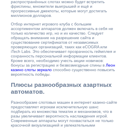
распространённых слотах можно будет встретить
фриспины, множители выигрышей и ещё и
прогрессивные джекпоты, которые могут достигать
миллионов долларов.
Отбор интернет игрового клуба с большим
ассортиментом аппаратов должен включать в себя не
только количество игр, но и их качество. Следует
обращать внимание на разрешение сайта и
существование сертификатов от независимых
проверяющих организаций, таких как eCOGRA или
iTech Labs. Это обеспечивает прозрачность геймплея и
сохранность персональной информации клиентов.
Кроме всего, необходимо учесть акции новичков:
бонусы за регистрацию и безвозмездные спины в
Леон
казино слоты зеркало
способно существенно повысить
вероятность победы.
Плюсы разнообразных азартных
автоматов.
Разнообразие слотовых машин в интернет казино-сайте
предоставляет игрокам исключительную шанс
подбирать из множества тематик и механизмов, что в
разы увеличивает вероятность наслаждения игрой.
Современные аппараты могут похвастаться не только
красочной визуализацией и увлекательными