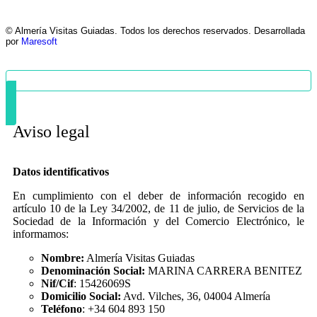
© Almería Visitas Guiadas. Todos los derechos reservados. Desarrollada
por
Maresoft
Aviso legal
Datos identificativos
En cumplimiento con el deber de información recogido en
artículo 10 de la Ley 34/2002, de 11 de julio, de Servicios de la
Sociedad de la Información y del Comercio Electrónico, le
informamos:
Nombre:
Almería Visitas Guiadas
Denominación Social:
MARINA CARRERA BENITEZ
Nif/Cif
: 15426069S
Domicilio Social:
Avd. Vilches, 36, 04004 Almería
Teléfono
: +34 604 893 150