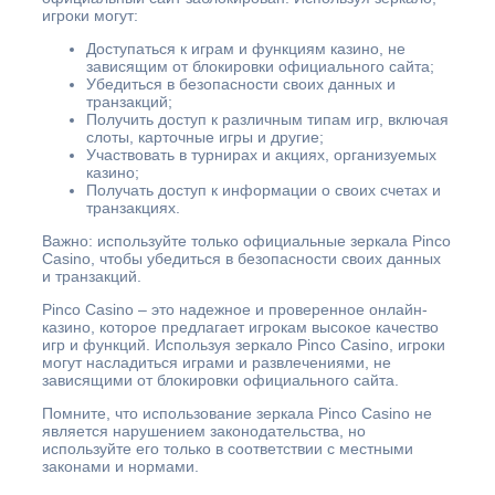
игроки могут:
Доступаться к играм и функциям казино, не
зависящим от блокировки официального сайта;
Убедиться в безопасности своих данных и
транзакций;
Получить доступ к различным типам игр, включая
слоты, карточные игры и другие;
Участвовать в турнирах и акциях, организуемых
казино;
Получать доступ к информации о своих счетах и
транзакциях.
Важно: используйте только официальные зеркала Pinco
Casino, чтобы убедиться в безопасности своих данных
и транзакций.
Pinco Casino – это надежное и проверенное онлайн-
казино, которое предлагает игрокам высокое качество
игр и функций. Используя зеркало Pinco Casino, игроки
могут насладиться играми и развлечениями, не
зависящими от блокировки официального сайта.
Помните, что использование зеркала Pinco Casino не
является нарушением законодательства, но
используйте его только в соответствии с местными
законами и нормами.