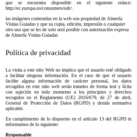
que se encuentra disponible en el siguiente enlace:
http://ec.europa.eu/consumers/odr/.
las imágenes contenidas en la web son propiedad de Almería
Visitas Guiadas y que su copia, edición, impresión o cualquier
otro uso que se les de solo será posible con autorización expresa
de Almería Visitas Guiadas
Política de privacidad
La visita a este sitio Web no implica que el usuario esté obligado
a facilitar ninguna información. En el caso de que el usuario
facilite alguna información de carácter personal, los datos
recogidos en este sitio web serán tratados de forma leal y lícita
con sujeción en todo momento a los principios y derechos
recogidos en el Reglamento (UE) 2016/679, de 27 de abril,
General de Protección de Datos (RGPD) y demás normativa
aplicable.
En cumplimiento de lo dispuesto en el artículo 13 del RGPD te
informamos de lo siguiente:
Responsable