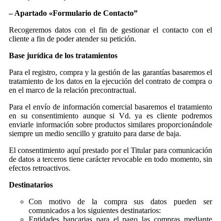
– Apartado «Formulario de Contacto”
Recogeremos datos con el fin de gestionar el contacto con el
cliente a fin de poder atender su petición.
Base jurídica de los tratamientos
Para el registro, compra y la gestión de las garantías basaremos el
tratamiento de los datos en la ejecución del contrato de compra o
en el marco de la relación precontractual.
Para el envío de información comercial basaremos el tratamiento
en su consentimiento aunque si Vd. ya es cliente podremos
enviarle información sobre productos similares proporcionándole
siempre un medio sencillo y gratuito para darse de baja.
El consentimiento aquí prestado por el Titular para comunicación
de datos a terceros tiene carácter revocable en todo momento, sin
efectos retroactivos.
Destinatarios
Con motivo de la compra sus datos pueden ser
comunicados a los siguientes destinatarios:
Entidades bancarias para el pago las compras mediante