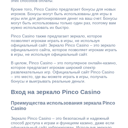
этих способов оплаты.
Кроме того, Pinco Casino предлагает бонусы для новых
игроков. Бонусы могут быть использованы для игры в
игры или для депонирования денег на ваш счет. Бонусы
могут быть использованы только один раз, поэтому вам
нужно использовать их быстро.
Pinco Casino также предлагает зеркало, которое
позволяет игрокам играть в игры, не используя
официальный сайт. Зеркало Pinco Casino – это зеркало
официального сайта, которое позволяет игрокам играть
в игры, не используя официальный сайт.
В целом, Pinco Casino – это популярное онлайн-казино,
которое предлагает игрокам широкий спектр
развлекательных игр. Официальный сайт Pinco Casino
– это место, где вы можете играть в игры, получать
бонусы и выигрывать реальные деньги.
Вход на зеркало Pinco Casino
Преимущества использования зеркала Pinco
Casino
Зеркало Pinco Casino – это безопасный и надежный
способ доступа к играм и функциям казино, даже если
официальный сайт заблокирован. Используя зеркало,