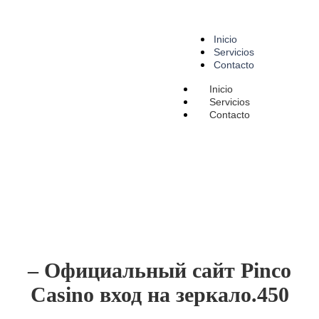
Inicio
Servicios
Contacto
Inicio
Servicios
Contacto
– Официальный сайт Pinco
Casino вход на зеркало.450