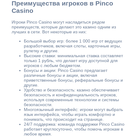
Преимущества игроков в Pinco
Casino
Игроки Pinco Casino могут насладиться рядом
преимуществ, которые делают это казино одним из
лучших в сети. Вот некоторые из них:
Большой выбор игр: более 1 000 игр от ведущих
разработчиков, включая слоты, карточные игры,
рулетку и другие.
Высокие ставки: минимальная ставка составляет
только 1 рубль, что делает игру доступной для
игроков с любым бюджетом.
Бонусы и акции: Pinco Casino предлагает
различные бонусы и акции, включая
приветственные бонусы, реферальные бонусы и
другие.
Удобство и безопасность: казино обеспечивает
безопасность и конфиденциальность игроков,
используя современные технологии и системы
безопасности.
Многоязычный интерфейс: игроки могут выбрать
язык интерфейса, чтобы играть комфортно и
понимать, что происходит на странице.
24/7 поддержка: команда поддержки Pinco Casino
работает круглосуточно, чтобы помочь игрокам в
любое время.