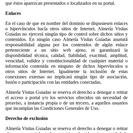
que éstos aparezcan presentados o localizados en su portal.
Enlaces
En el caso de que en nombre del dominio se dispusiesen enlaces
o hipervínculos hacía otros sitios de Internet, Almería Visitas
Guiadas no ejercerá ningún tipo de control sobre dichos sitios y
contenidos. En ningún caso Almería Visitas Guiadas asumirá
responsabilidad alguna por los contenidos de algún enlace
perteneciente a un sitio web ajeno, ni garantizará la
disponibilidad técnica, calidad, fiabilidad, exactitud, amplitud,
veracidad, validez y constitucionalidad de cualquier material o
información contenida en ninguno de dichos hipervínculos u
otros sitios de Internet. Igualmente la inclusión de estas
conexiones externas no implicará ningún tipo de asociación,
fusión o participación con las entidades conectadas.
Almería Visitas Guiadas se reserva el derecho a denegar o retirar
el acceso a portal y/o los servicios ofrecidos sin necesidad de
preaviso, a instancia propia o de un tercero, a aquellos usuarios
que incumplan las Condiciones Generales de Uso.
Derecho de exclusión
Almería Visitas Guiadas se reserva el derecho a denegar o retirar