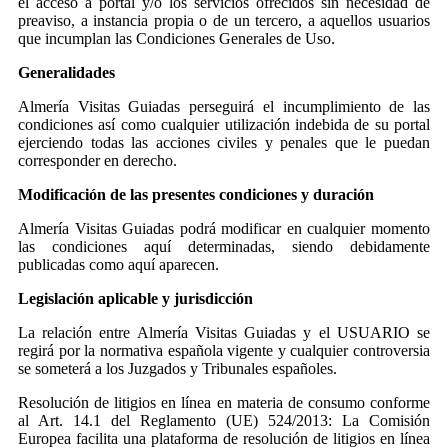
el acceso a portal y/o los servicios ofrecidos sin necesidad de
preaviso, a instancia propia o de un tercero, a aquellos usuarios
que incumplan las Condiciones Generales de Uso.
Generalidades
Almería Visitas Guiadas perseguirá el incumplimiento de las
condiciones así como cualquier utilización indebida de su portal
ejerciendo todas las acciones civiles y penales que le puedan
corresponder en derecho.
Modificación de las presentes condiciones y duración
Almería Visitas Guiadas podrá modificar en cualquier momento
las condiciones aquí determinadas, siendo debidamente
publicadas como aquí aparecen.
Legislación aplicable y jurisdicción
La relación entre Almería Visitas Guiadas y el USUARIO se
regirá por la normativa española vigente y cualquier controversia
se someterá a los Juzgados y Tribunales españoles.
Resolución de litigios en línea en materia de consumo conforme
al Art. 14.1 del Reglamento (UE) 524/2013: La Comisión
Europea facilita una plataforma de resolución de litigios en línea