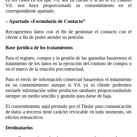
Vd. nos haya proporcionado su consentimiento en el
correspondiente apartado.
– Apartado «Formulario de Contacto”
Recogeremos datos con el fin de gestionar el contacto con el
cliente a fin de poder atender su petición.
Base jurídica de los tratamientos
Para el registro, compra y la gestión de las garantías basaremos el
tratamiento de los datos en la ejecución del contrato de compra o
en el marco de la relación precontractual.
Para el envío de información comercial basaremos el tratamiento
en su consentimiento aunque si Vd. ya es cliente podremos
enviarle información sobre productos similares proporcionándole
siempre un medio sencillo y gratuito para darse de baja.
El consentimiento aquí prestado por el Titular para comunicación
de datos a terceros tiene carácter revocable en todo momento, sin
efectos retroactivos.
Destinatarios