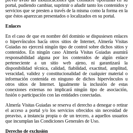
portal, pudiendo cambiar, suprimir o añadir tanto los contenidos y
servicios que se presten a través de la misma como la forma en la
que éstos aparezcan presentados o localizados en su portal.
Enlaces
En el caso de que en nombre del dominio se dispusiesen enlaces
o hipervínculos hacía otros sitios de Internet, Almería Visitas
Guiadas no ejercerá ningún tipo de control sobre dichos sitios y
contenidos. En ningún caso Almería Visitas Guiadas asumirá
responsabilidad alguna por los contenidos de algún enlace
perteneciente a un sitio web ajeno, ni garantizará la
disponibilidad técnica, calidad, fiabilidad, exactitud, amplitud,
veracidad, validez y constitucionalidad de cualquier material o
información contenida en ninguno de dichos hipervínculos u
otros sitios de Internet. Igualmente la inclusión de estas
conexiones externas no implicará ningún tipo de asociación,
fusión o participación con las entidades conectadas.
Almería Visitas Guiadas se reserva el derecho a denegar o retirar
el acceso a portal y/o los servicios ofrecidos sin necesidad de
preaviso, a instancia propia o de un tercero, a aquellos usuarios
que incumplan las Condiciones Generales de Uso.
Derecho de exclusión