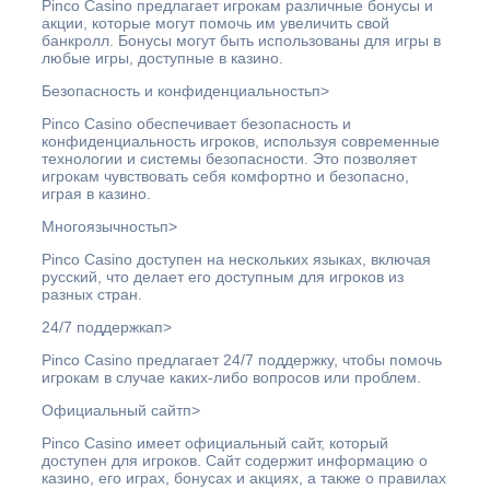
Pinco Casino предлагает игрокам различные бонусы и
акции, которые могут помочь им увеличить свой
банкролл. Бонусы могут быть использованы для игры в
любые игры, доступные в казино.
Безопасность и конфиденциальностьп>
Pinco Casino обеспечивает безопасность и
конфиденциальность игроков, используя современные
технологии и системы безопасности. Это позволяет
игрокам чувствовать себя комфортно и безопасно,
играя в казино.
Многоязычностьп>
Pinco Casino доступен на нескольких языках, включая
русский, что делает его доступным для игроков из
разных стран.
24/7 поддержкап>
Pinco Casino предлагает 24/7 поддержку, чтобы помочь
игрокам в случае каких-либо вопросов или проблем.
Официальный сайтп>
Pinco Casino имеет официальный сайт, который
доступен для игроков. Сайт содержит информацию о
казино, его играх, бонусах и акциях, а также о правилах