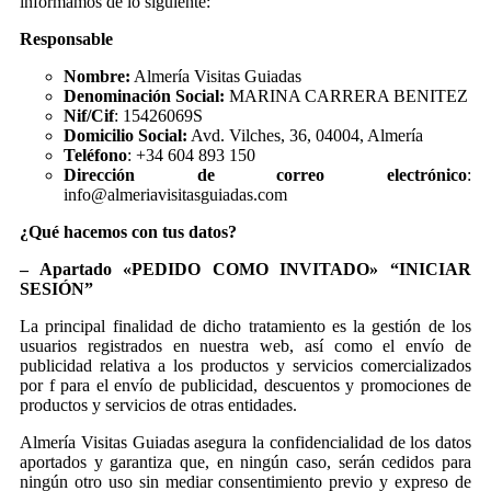
informamos de lo siguiente:
Responsable
Nombre:
Almería Visitas Guiadas
Denominación Social:
MARINA CARRERA BENITEZ
Nif/Cif
: 15426069S
Domicilio Social:
Avd. Vilches, 36, 04004, Almería
Teléfono
: +34 604 893 150
Dirección de correo electrónico
:
info@almeriavisitasguiadas.com
¿Qué hacemos con tus datos?
– Apartado «PEDIDO COMO INVITADO» “INICIAR
SESIÓN”
La principal finalidad de dicho tratamiento es la gestión de los
usuarios registrados en nuestra web, así como el envío de
publicidad relativa a los productos y servicios comercializados
por f para el envío de publicidad, descuentos y promociones de
productos y servicios de otras entidades.
Almería Visitas Guiadas asegura la confidencialidad de los datos
aportados y garantiza que, en ningún caso, serán cedidos para
ningún otro uso sin mediar consentimiento previo y expreso de