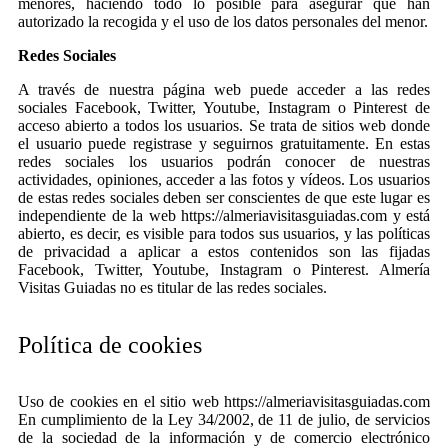
menores, haciendo todo lo posible para asegurar que han
autorizado la recogida y el uso de los datos personales del menor.
Redes Sociales
A través de nuestra página web puede acceder a las redes
sociales Facebook, Twitter, Youtube, Instagram o Pinterest de
acceso abierto a todos los usuarios. Se trata de sitios web donde
el usuario puede registrase y seguirnos gratuitamente. En estas
redes sociales los usuarios podrán conocer de nuestras
actividades, opiniones, acceder a las fotos y vídeos. Los usuarios
de estas redes sociales deben ser conscientes de que este lugar es
independiente de la web https://almeriavisitasguiadas.com y está
abierto, es decir, es visible para todos sus usuarios, y las políticas
de privacidad a aplicar a estos contenidos son las fijadas
Facebook, Twitter, Youtube, Instagram o Pinterest. Almería
Visitas Guiadas no es titular de las redes sociales.
Política de cookies
Uso de cookies en el sitio web https://almeriavisitasguiadas.com
En cumplimiento de la Ley 34/2002, de 11 de julio, de servicios
de la sociedad de la información y de comercio electrónico