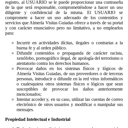
registro, al USUARIO se le puede proporcionar una contraseña
de la que será responsable, comprometiéndose a hacer un uso
diligente y confidencial de la misma. El USUARIO se
compromete a hacer un uso adecuado de los contenidos y
servicios que Almería Visitas Guiadas ofrece a través de su portal
y con carácter enunciativo pero no limitativo, a no emplearlos
para:
Incurrir en actividades ilícitas, ilegales o contrarias a la
buena fe y al orden público.
Difundir contenidos o propaganda de carácter racista,
xenófobo, pornográfico ilegal, de apología del terrorismo o
atentatorio contra los derechos humanos.
Provocar daños en los sistemas físicos y lógicos de
Almería Visitas Guiadas, de sus proveedores o de terceras
personas, introducir o difundir en la red virus informáticos
o cualesquiera otros sistemas físicos o lógicos que sean
susceptibles de provocar los daños anteriormente
mencionados;
Intentar acceder y, en su caso, utilizar las cuentas de correo
electrónico de otros usuarios y modificar o manipular sus
mensajes.
Propiedad Intelectual e Industrial