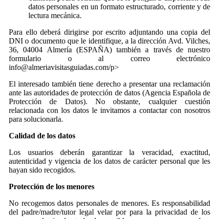
datos personales en un formato estructurado, corriente y de
lectura mecánica.
Para ello deberá dirigirse por escrito adjuntando una copia del
DNI o documento que le identifique, a la dirección Avd. Vilches,
36, 04004 Almería (ESPAÑA) también a través de nuestro
formulario o al correo electrónico
info@almeriavisitasguiadas.com/p>
El interesado también tiene derecho a presentar una reclamación
ante las autoridades de protección de datos (Agencia Española de
Protección de Datos). No obstante, cualquier cuestión
relacionada con los datos le invitamos a contactar con nosotros
para solucionarla.
Calidad de los datos
Los usuarios deberán garantizar la veracidad, exactitud,
autenticidad y vigencia de los datos de carácter personal que les
hayan sido recogidos.
Protección de los menores
No recogemos datos personales de menores. Es responsabilidad
del padre/madre/tutor legal velar por para la privacidad de los