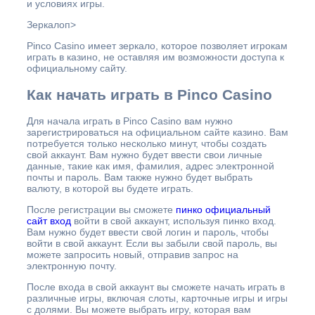
и условиях игры.
Зеркалоп>
Pinco Casino имеет зеркало, которое позволяет игрокам
играть в казино, не оставляя им возможности доступа к
официальному сайту.
Как начать играть в Pinco Casino
Для начала играть в Pinco Casino вам нужно
зарегистрироваться на официальном сайте казино. Вам
потребуется только несколько минут, чтобы создать
свой аккаунт. Вам нужно будет ввести свои личные
данные, такие как имя, фамилия, адрес электронной
почты и пароль. Вам также нужно будет выбрать
валюту, в которой вы будете играть.
После регистрации вы сможете
пинко официальный
сайт вход
войти в свой аккаунт, используя пинко вход.
Вам нужно будет ввести свой логин и пароль, чтобы
войти в свой аккаунт. Если вы забыли свой пароль, вы
можете запросить новый, отправив запрос на
электронную почту.
После входа в свой аккаунт вы сможете начать играть в
различные игры, включая слоты, карточные игры и игры
с долями. Вы можете выбрать игру, которая вам