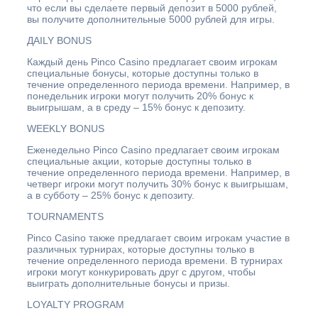
что если вы сделаете первый депозит в 5000 рублей,
вы получите дополнительные 5000 рублей для игры.
ДAILY BONUS
Каждый день Pinco Casino предлагает своим игрокам
специальные бонусы, которые доступны только в
течение определенного периода времени. Например, в
понедельник игроки могут получить 20% бонус к
выигрышам, а в среду – 15% бонус к депозиту.
WEEKLY BONUS
Еженедельно Pinco Casino предлагает своим игрокам
специальные акции, которые доступны только в
течение определенного периода времени. Например, в
четверг игроки могут получить 30% бонус к выигрышам,
а в субботу – 25% бонус к депозиту.
TOURNAMENTS
Pinco Casino также предлагает своим игрокам участие в
различных турнирах, которые доступны только в
течение определенного периода времени. В турнирах
игроки могут конкурировать друг с другом, чтобы
выиграть дополнительные бонусы и призы.
LOYALTY PROGRAM