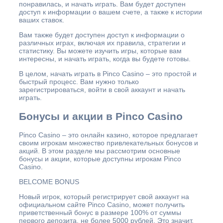
понравилась, и начать играть. Вам будет доступен
доступ к информации о вашем счете, а также к истории
ваших ставок.
Вам также будет доступен доступ к информации о
различных играх, включая их правила, стратегии и
статистику. Вы можете изучить игры, которые вам
интересны, и начать играть, когда вы будете готовы.
В целом, начать играть в Pinco Casino – это простой и
быстрый процесс. Вам нужно только
зарегистрироваться, войти в свой аккаунт и начать
играть.
Бонусы и акции в Pinco Casino
Pinco Casino – это онлайн казино, которое предлагает
своим игрокам множество привлекательных бонусов и
акций. В этом разделе мы рассмотрим основные
бонусы и акции, которые доступны игрокам Pinco
Casino.
ВELCOME BONUS
Новый игрок, который регистрирует свой аккаунт на
официальном сайте Pinco Casino, может получить
приветственный бонус в размере 100% от суммы
первого депозита, не более 5000 рублей. Это значит,