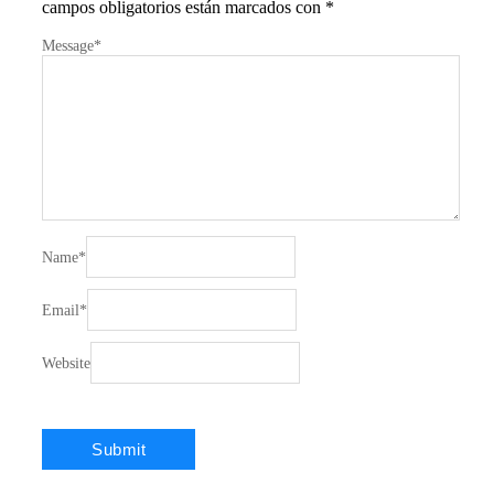
campos obligatorios están marcados con
*
Message
*
Name
*
Email
*
Website