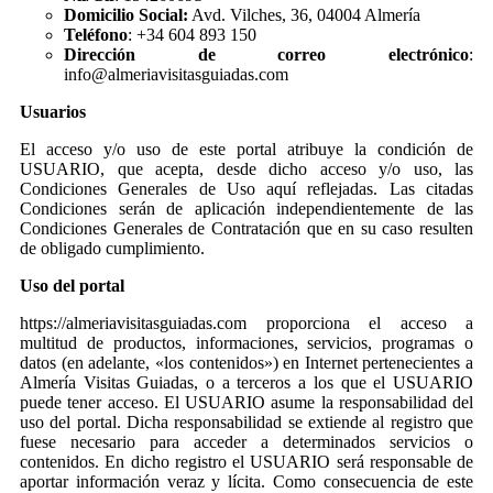
Domicilio Social:
Avd. Vilches, 36, 04004 Almería
Teléfono
: +34 604 893 150
Dirección de correo electrónico
:
info@almeriavisitasguiadas.com
Usuarios
El acceso y/o uso de este portal atribuye la condición de
USUARIO, que acepta, desde dicho acceso y/o uso, las
Condiciones Generales de Uso aquí reflejadas. Las citadas
Condiciones serán de aplicación independientemente de las
Condiciones Generales de Contratación que en su caso resulten
de obligado cumplimiento.
Uso del portal
https://almeriavisitasguiadas.com proporciona el acceso a
multitud de productos, informaciones, servicios, programas o
datos (en adelante, «los contenidos») en Internet pertenecientes a
Almería Visitas Guiadas, o a terceros a los que el USUARIO
puede tener acceso. El USUARIO asume la responsabilidad del
uso del portal. Dicha responsabilidad se extiende al registro que
fuese necesario para acceder a determinados servicios o
contenidos. En dicho registro el USUARIO será responsable de
aportar información veraz y lícita. Como consecuencia de este