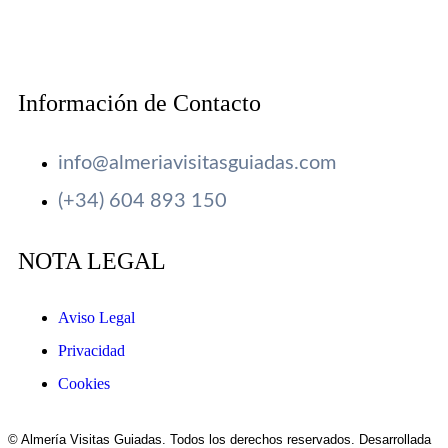
Información de Contacto
info@almeriavisitasguiadas.com
(+34) 604 893 150
NOTA LEGAL
Aviso Legal
Privacidad
Cookies
© Almería Visitas Guiadas. Todos los derechos reservados. Desarrollada