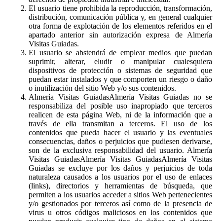
El usuario tiene prohibida la reproducción, transformación,
distribución, comunicación pública y, en general cualquier
otra forma de explotación de los elementos referidos en el
apartado anterior sin autorización expresa de Almería
Visitas Guiadas.
El usuario se abstendrá de emplear medios que puedan
suprimir, alterar, eludir o manipular cualesquiera
dispositivos de protección o sistemas de seguridad que
puedan estar instalados y que comporten un riesgo o daño
o inutilización del sitio Web y/o sus contenidos.
Almería Visitas GuiadasAlmería Visitas Guiadas no se
responsabiliza del posible uso inapropiado que terceros
realicen de esta página Web, ni de la información que a
través de ella transmitan a terceros. El uso de los
contenidos que pueda hacer el usuario y las eventuales
consecuencias, daños o perjuicios que pudiesen derivarse,
son de la exclusiva responsabilidad del usuario. Almería
Visitas GuiadasAlmería Visitas GuiadasAlmería Visitas
Guiadas se excluye por los daños y perjuicios de toda
naturaleza causados a los usuarios por el uso de enlaces
(links), directorios y herramientas de búsqueda, que
permiten a los usuarios acceder a sitios Web pertenecientes
y/o gestionados por terceros así como de la presencia de
virus u otros códigos maliciosos en los contenidos que