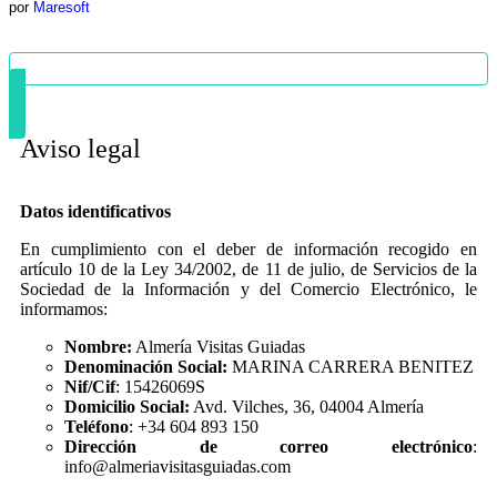
por
Maresoft
Aviso legal
Datos identificativos
En cumplimiento con el deber de información recogido en
artículo 10 de la Ley 34/2002, de 11 de julio, de Servicios de la
Sociedad de la Información y del Comercio Electrónico, le
informamos:
Nombre:
Almería Visitas Guiadas
Denominación Social:
MARINA CARRERA BENITEZ
Nif/Cif
: 15426069S
Domicilio Social:
Avd. Vilches, 36, 04004 Almería
Teléfono
: +34 604 893 150
Dirección de correo electrónico
:
info@almeriavisitasguiadas.com