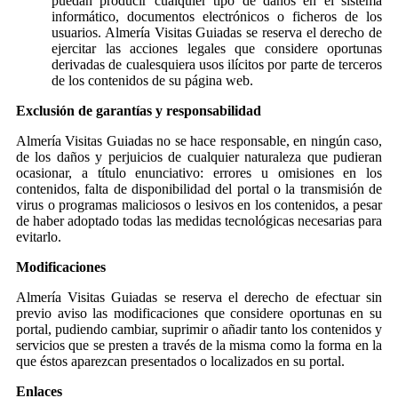
puedan producir cualquier tipo de daños en el sistema
informático, documentos electrónicos o ficheros de los
usuarios. Almería Visitas Guiadas se reserva el derecho de
ejercitar las acciones legales que considere oportunas
derivadas de cualesquiera usos ilícitos por parte de terceros
de los contenidos de su página web.
Exclusión de garantías y responsabilidad
Almería Visitas Guiadas no se hace responsable, en ningún caso,
de los daños y perjuicios de cualquier naturaleza que pudieran
ocasionar, a título enunciativo: errores u omisiones en los
contenidos, falta de disponibilidad del portal o la transmisión de
virus o programas maliciosos o lesivos en los contenidos, a pesar
de haber adoptado todas las medidas tecnológicas necesarias para
evitarlo.
Modificaciones
Almería Visitas Guiadas se reserva el derecho de efectuar sin
previo aviso las modificaciones que considere oportunas en su
portal, pudiendo cambiar, suprimir o añadir tanto los contenidos y
servicios que se presten a través de la misma como la forma en la
que éstos aparezcan presentados o localizados en su portal.
Enlaces