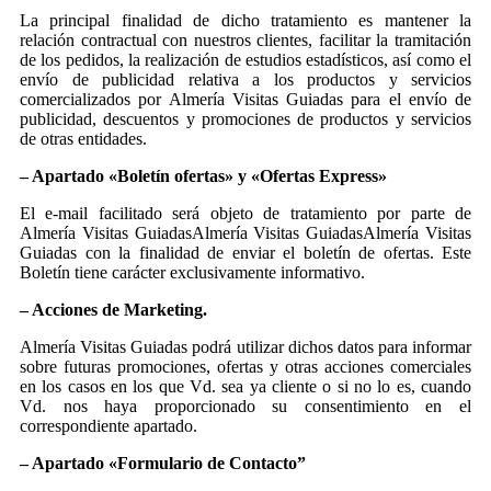
La principal finalidad de dicho tratamiento es mantener la
relación contractual con nuestros clientes, facilitar la tramitación
de los pedidos, la realización de estudios estadísticos, así como el
envío de publicidad relativa a los productos y servicios
comercializados por Almería Visitas Guiadas para el envío de
publicidad, descuentos y promociones de productos y servicios
de otras entidades.
– Apartado «Boletín ofertas» y «Ofertas Express»
El e-mail facilitado será objeto de tratamiento por parte de
Almería Visitas GuiadasAlmería Visitas GuiadasAlmería Visitas
Guiadas con la finalidad de enviar el boletín de ofertas. Este
Boletín tiene carácter exclusivamente informativo.
– Acciones de Marketing.
Almería Visitas Guiadas podrá utilizar dichos datos para informar
sobre futuras promociones, ofertas y otras acciones comerciales
en los casos en los que Vd. sea ya cliente o si no lo es, cuando
Vd. nos haya proporcionado su consentimiento en el
correspondiente apartado.
– Apartado «Formulario de Contacto”