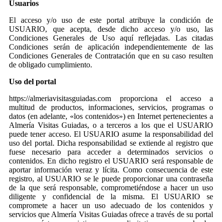
Usuarios
El acceso y/o uso de este portal atribuye la condición de
USUARIO, que acepta, desde dicho acceso y/o uso, las
Condiciones Generales de Uso aquí reflejadas. Las citadas
Condiciones serán de aplicación independientemente de las
Condiciones Generales de Contratación que en su caso resulten
de obligado cumplimiento.
Uso del portal
https://almeriavisitasguiadas.com proporciona el acceso a
multitud de productos, informaciones, servicios, programas o
datos (en adelante, «los contenidos») en Internet pertenecientes a
Almería Visitas Guiadas, o a terceros a los que el USUARIO
puede tener acceso. El USUARIO asume la responsabilidad del
uso del portal. Dicha responsabilidad se extiende al registro que
fuese necesario para acceder a determinados servicios o
contenidos. En dicho registro el USUARIO será responsable de
aportar información veraz y lícita. Como consecuencia de este
registro, al USUARIO se le puede proporcionar una contraseña
de la que será responsable, comprometiéndose a hacer un uso
diligente y confidencial de la misma. El USUARIO se
compromete a hacer un uso adecuado de los contenidos y
servicios que Almería Visitas Guiadas ofrece a través de su portal