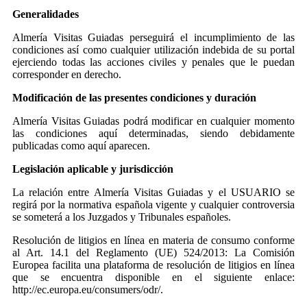
Generalidades
Almería Visitas Guiadas perseguirá el incumplimiento de las
condiciones así como cualquier utilización indebida de su portal
ejerciendo todas las acciones civiles y penales que le puedan
corresponder en derecho.
Modificación de las presentes condiciones y duración
Almería Visitas Guiadas podrá modificar en cualquier momento
las condiciones aquí determinadas, siendo debidamente
publicadas como aquí aparecen.
Legislación aplicable y jurisdicción
La relación entre Almería Visitas Guiadas y el USUARIO se
regirá por la normativa española vigente y cualquier controversia
se someterá a los Juzgados y Tribunales españoles.
Resolución de litigios en línea en materia de consumo conforme
al Art. 14.1 del Reglamento (UE) 524/2013: La Comisión
Europea facilita una plataforma de resolución de litigios en línea
que se encuentra disponible en el siguiente enlace:
http://ec.europa.eu/consumers/odr/.