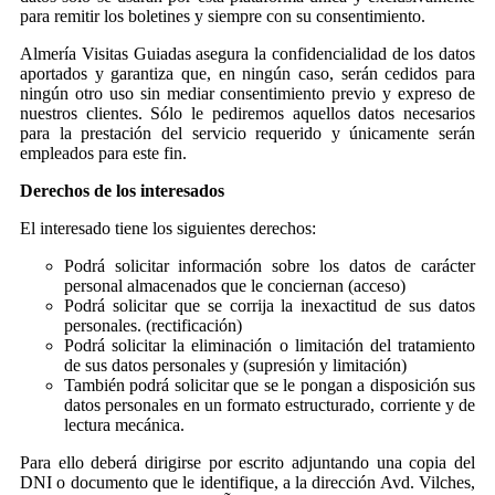
para remitir los boletines y siempre con su consentimiento.
Almería Visitas Guiadas asegura la confidencialidad de los datos
aportados y garantiza que, en ningún caso, serán cedidos para
ningún otro uso sin mediar consentimiento previo y expreso de
nuestros clientes. Sólo le pediremos aquellos datos necesarios
para la prestación del servicio requerido y únicamente serán
empleados para este fin.
Derechos de los interesados
El interesado tiene los siguientes derechos:
Podrá solicitar información sobre los datos de carácter
personal almacenados que le conciernan (acceso)
Podrá solicitar que se corrija la inexactitud de sus datos
personales. (rectificación)
Podrá solicitar la eliminación o limitación del tratamiento
de sus datos personales y (supresión y limitación)
También podrá solicitar que se le pongan a disposición sus
datos personales en un formato estructurado, corriente y de
lectura mecánica.
Para ello deberá dirigirse por escrito adjuntando una copia del
DNI o documento que le identifique, a la dirección Avd. Vilches,