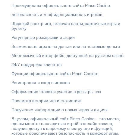
Преимущества официального сайта Pinco Casino:
Безопасность и конфиденциальность игроков
Широкий спектр игр, включая слоты, карточные игры и
рулетку
Регулярные розыгрыши и акции
Возможность играть на деньги или на тестовые деньги
Многоязычный интерфейс, доступный на русском языке
24/7 поддержка клиентов
Функции официального сайта Pinco Casino:
Регистрация и вход в игроков
Оформление ставок и участие в розыгрышах
Просмотр истории игр и статистики
Получение информации о новых играх и акциях
В целом, официальный сайт Pinco Casino – это место,
где вы можете насладиться игрой в онлайн-казино,
получив доступ к широкому спектру игр и функций,
которые обеспечивают безопасность и комфорт игры.