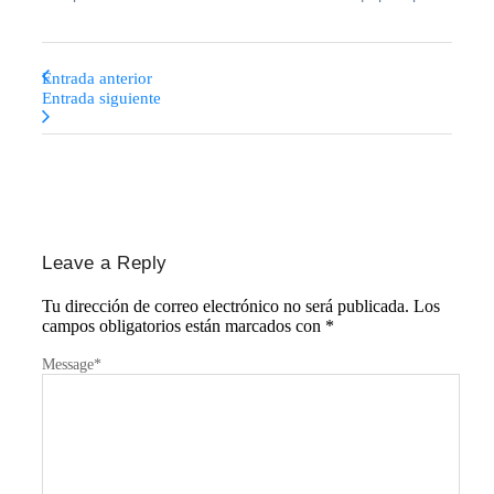
Entrada anterior
Entrada siguiente
Leave a Reply
Tu dirección de correo electrónico no será publicada.
Los
campos obligatorios están marcados con
*
Message
*