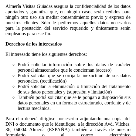
Almería Visitas Guiadas asegura la confidencialidad de los datos
aportados y garantiza que, en ningún caso, serán cedidos para
ningún otro uso sin mediar consentimiento previo y expreso de
nuestros clientes. Sólo le pediremos aquellos datos necesarios
para la prestación del servicio requerido y únicamente serán
empleados para este fin.
Derechos de los interesados
El interesado tiene los siguientes derechos:
Podrá solicitar información sobre los datos de carácter
personal almacenados que le conciernan (acceso)
Podrá solicitar que se corrija la inexactitud de sus datos
personales. (rectificación)
Podrá solicitar la eliminación o limitación del tratamiento
de sus datos personales y (supresión y limitación)
También podrá solicitar que se le pongan a disposición sus
datos personales en un formato estructurado, corriente y de
lectura mecánica.
Para ello deberá dirigirse por escrito adjuntando una copia del
DNI o documento que le identifique, a la dirección Avd. Vilches,
36, 04004 Almería (ESPAÑA) también a través de nuestro
formulario o al correo electrónico