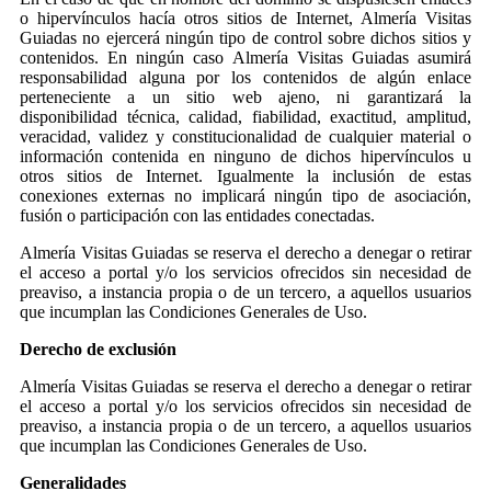
o hipervínculos hacía otros sitios de Internet, Almería Visitas
Guiadas no ejercerá ningún tipo de control sobre dichos sitios y
contenidos. En ningún caso Almería Visitas Guiadas asumirá
responsabilidad alguna por los contenidos de algún enlace
perteneciente a un sitio web ajeno, ni garantizará la
disponibilidad técnica, calidad, fiabilidad, exactitud, amplitud,
veracidad, validez y constitucionalidad de cualquier material o
información contenida en ninguno de dichos hipervínculos u
otros sitios de Internet. Igualmente la inclusión de estas
conexiones externas no implicará ningún tipo de asociación,
fusión o participación con las entidades conectadas.
Almería Visitas Guiadas se reserva el derecho a denegar o retirar
el acceso a portal y/o los servicios ofrecidos sin necesidad de
preaviso, a instancia propia o de un tercero, a aquellos usuarios
que incumplan las Condiciones Generales de Uso.
Derecho de exclusión
Almería Visitas Guiadas se reserva el derecho a denegar o retirar
el acceso a portal y/o los servicios ofrecidos sin necesidad de
preaviso, a instancia propia o de un tercero, a aquellos usuarios
que incumplan las Condiciones Generales de Uso.
Generalidades