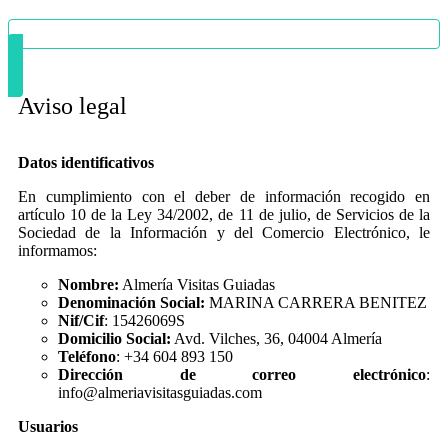
Aviso legal
Datos identificativos
En cumplimiento con el deber de información recogido en
artículo 10 de la Ley 34/2002, de 11 de julio, de Servicios de la
Sociedad de la Información y del Comercio Electrónico, le
informamos:
Nombre:
Almería Visitas Guiadas
Denominación Social:
MARINA CARRERA BENITEZ
Nif/Cif
: 15426069S
Domicilio Social:
Avd. Vilches, 36, 04004 Almería
Teléfono
: +34 604 893 150
Dirección de correo electrónico
:
info@almeriavisitasguiadas.com
Usuarios