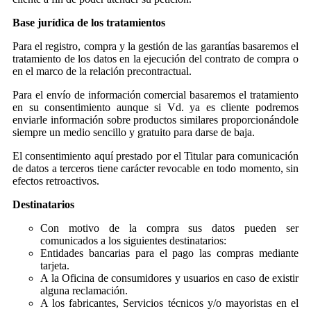
Base jurídica de los tratamientos
Para el registro, compra y la gestión de las garantías basaremos el
tratamiento de los datos en la ejecución del contrato de compra o
en el marco de la relación precontractual.
Para el envío de información comercial basaremos el tratamiento
en su consentimiento aunque si Vd. ya es cliente podremos
enviarle información sobre productos similares proporcionándole
siempre un medio sencillo y gratuito para darse de baja.
El consentimiento aquí prestado por el Titular para comunicación
de datos a terceros tiene carácter revocable en todo momento, sin
efectos retroactivos.
Destinatarios
Con motivo de la compra sus datos pueden ser
comunicados a los siguientes destinatarios:
Entidades bancarias para el pago las compras mediante
tarjeta.
A la Oficina de consumidores y usuarios en caso de existir
alguna reclamación.
A los fabricantes, Servicios técnicos y/o mayoristas en el