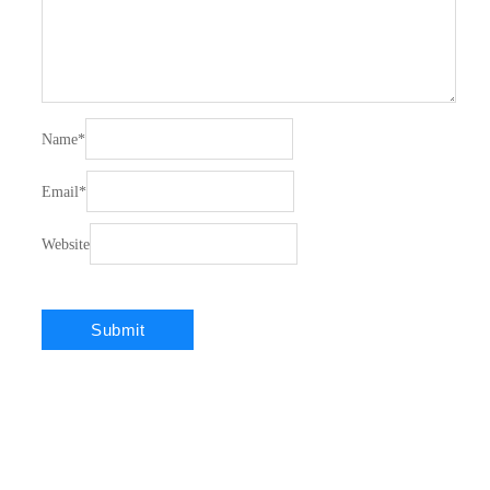
Name
*
Email
*
Website