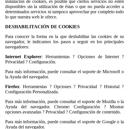
instalación de cookies, es posible que ciertos servicios no estén
disponibles sin la utilización de éstas o que no pueda acceder a
determinados servicios ni tampoco aprovechar por completo todo
lo que nuestra web le ofrece.
DESHABILITACIÓN DE COOKIES
Para conocer la forma en la que deshabilitar las cookies de su
navegador, le indicamos los pasos a seguir en los principales
navegadores:
Internet Explorer
: Herramientas ? Opciones de Internet ?
Privacidad ? Configuración.
Para más información, puede consultar el soporte de Microsoft o
la Ayuda del navegador.
Firefox
: Herramientas ? Opciones ? Privacidad ? Historial ?
Configuración Personalizada.
Para más información, puede consultar el soporte de Mozilla o la
Ayuda del navegador. Chrome: Configuración ? Mostrar
opciones avanzadas ? Privacidad ? Configuración de contenido.
Para más información, puede consultar el soporte de Google o la
Ayuda del navegador.