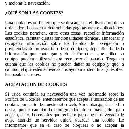
y mejorar la navegación.
¿QUÉ SON LAS COOKIES?
Una cookie es un fichero que se descarga en el disco duro de su
ordenador al acceder a determinadas páginas web o aplicaciones.
Las cookies permiten, entre otras cosas, recopilar información
estadística, facilitar ciertas funcionalidades técnicas, almacenar y
recuperar información sobre los hábitos de navegación o
preferencias de un usuario o de su equipo y, dependiendo de la
información que contengan y de la forma en que utilice su
equipo, pueden utilizarse para reconocer al usuario. Tenga en
cuenta que las cookies no pueden dañar su equipo y que, a
cambio, el que estén activadas nos ayudan a identificar y resolver
los posibles errores.
ACEPTACIÓN DE COOKIES
Si usted continúa su navegación una vez informado sobre la
Política de Cookies, entenderemos que acepta la utilización de las
cookies por parte de nuestro sitio web. Sin embargo, si usted lo
desea, puede cambiar la configuración de su navegador para
aceptar, o no, las cookies que recibe o para que el navegador le
avise cuando un servidor quiera guardar una cookie. Le
informamos que en el caso de bloquear o no aceptar la