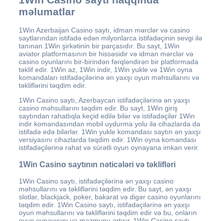
məlumatlar
1Win Azerbaijan Casino saytı, idman mərclər və casino
saytlarından istifadə edən milyonlarca istifadəçinin sevgi ilə
tanınan 1Win şirkətinin bir parçasıdır. Bu sayt, 1Win
aviator platformasının bir hissəsidir və idman mərclər və
casino oyunlarını bir-birindən fərqləndirən bir platformada
təklif edir. 1Win az, 1Win indir, 1Win yukle və 1Win oyna
komandaları istifadəçilərinə ən yaxşı oyun məhsullarını və
təkliflərini təqdim edir.
1Win Casino saytı, Azerbaycan istifadəçilərinə ən yaxşı
casino məhsullarını təqdim edir. Bu sayt, 1Win giriş
saytından rahatlıqla keçid edilə bilər və istifadəçilər 1Win
indir komandasından mobil uydurma yolu ilə cihazlarda da
istifadə edə bilərlər. 1Win yukle komandası saytın ən yaxşı
versiyasını cihazlarda təqdim edir. 1Win oyna komandası
istifadəçilərinə rahat və sürətli oyun oynayana imkan verir.
1Win Casino saytının nəticələri və təklifləri
1Win Casino saytı, istifadəçilərinə ən yaxşı casino
məhsullarını və təkliflərini təqdim edir. Bu sayt, ən yaxşı
slotlar, blackjack, poker, bakarat və digər casino oyunlarını
təqdim edir. 1Win Casino saytı, istifadəçilərinə ən yaxşı
oyun məhsullarını və təkliflərini təqdim edir və bu, onların
oyun oynayışını və məzmunu artırır. 1Win Casino saytı,