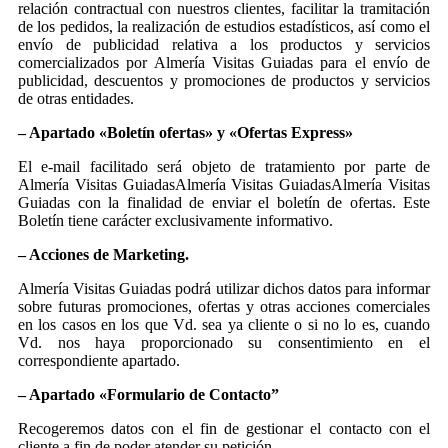
relación contractual con nuestros clientes, facilitar la tramitación
de los pedidos, la realización de estudios estadísticos, así como el
envío de publicidad relativa a los productos y servicios
comercializados por Almería Visitas Guiadas para el envío de
publicidad, descuentos y promociones de productos y servicios
de otras entidades.
– Apartado «Boletín ofertas» y «Ofertas Express»
El e-mail facilitado será objeto de tratamiento por parte de
Almería Visitas GuiadasAlmería Visitas GuiadasAlmería Visitas
Guiadas con la finalidad de enviar el boletín de ofertas. Este
Boletín tiene carácter exclusivamente informativo.
– Acciones de Marketing.
Almería Visitas Guiadas podrá utilizar dichos datos para informar
sobre futuras promociones, ofertas y otras acciones comerciales
en los casos en los que Vd. sea ya cliente o si no lo es, cuando
Vd. nos haya proporcionado su consentimiento en el
correspondiente apartado.
– Apartado «Formulario de Contacto”
Recogeremos datos con el fin de gestionar el contacto con el
cliente a fin de poder atender su petición.