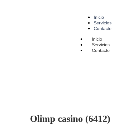
Inicio
Servicios
Contacto
Inicio
Servicios
Contacto
Olimp casino (6412)