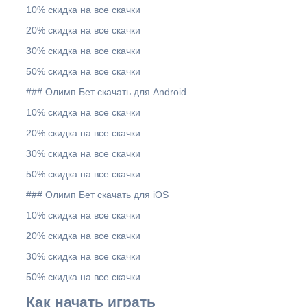
10% скидка на все скачки
20% скидка на все скачки
30% скидка на все скачки
50% скидка на все скачки
### Олимп Бет скачать для Android
10% скидка на все скачки
20% скидка на все скачки
30% скидка на все скачки
50% скидка на все скачки
### Олимп Бет скачать для iOS
10% скидка на все скачки
20% скидка на все скачки
30% скидка на все скачки
50% скидка на все скачки
Как начать играть