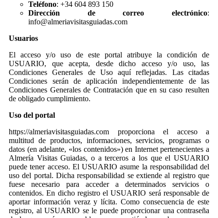
Teléfono
: +34 604 893 150
Dirección de correo electrónico
:
info@almeriavisitasguiadas.com
Usuarios
El acceso y/o uso de este portal atribuye la condición de
USUARIO, que acepta, desde dicho acceso y/o uso, las
Condiciones Generales de Uso aquí reflejadas. Las citadas
Condiciones serán de aplicación independientemente de las
Condiciones Generales de Contratación que en su caso resulten
de obligado cumplimiento.
Uso del portal
https://almeriavisitasguiadas.com proporciona el acceso a
multitud de productos, informaciones, servicios, programas o
datos (en adelante, «los contenidos») en Internet pertenecientes a
Almería Visitas Guiadas, o a terceros a los que el USUARIO
puede tener acceso. El USUARIO asume la responsabilidad del
uso del portal. Dicha responsabilidad se extiende al registro que
fuese necesario para acceder a determinados servicios o
contenidos. En dicho registro el USUARIO será responsable de
aportar información veraz y lícita. Como consecuencia de este
registro, al USUARIO se le puede proporcionar una contraseña