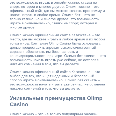
это возможность играть в онлайн-казино, ставки на
спорт, лотереи и многое другое. Олимп казино – это
официальный сайт, где вы можете скачать программу и
начать играть в любое время. Олимп бет – это не
только казино, но и многое другое: это возможность
играть в онлайн-казино, ставки на спорт, лотереи и
многое другое.
Олимп казино официальный сайт в Казахстане – это
место, где вы можете играть в любое время и из любой
точки мира. Компания Olimp Casino была основана с
целью предоставить игрокам высококачественный
сервис и обеспечить им безопасность и
конфиденциальность при игре. Олимп бет скачать – это
возможность начать играть уже сейчас, не оставляя
никаких сомнений в том, что вы делаете.
Олимп казино официальный сайт в Казахстане – это
выбор для тех, кто ищет надежный и безопасный
способ играть в онлайн-казино. Олимп бет скачать –
это возможность начать играть уже сейчас, не оставляя
никаких сомнений в том, что вы делаете.
Уникальные преимущества Olimp
Casino
Олимп казино – это не только популярный онлайн-