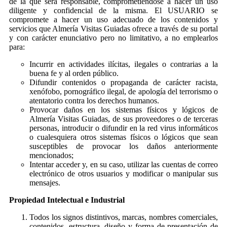
de la que será responsable, comprometiéndose a hacer un uso
diligente y confidencial de la misma. El USUARIO se
compromete a hacer un uso adecuado de los contenidos y
servicios que Almería Visitas Guiadas ofrece a través de su portal
y con carácter enunciativo pero no limitativo, a no emplearlos
para:
Incurrir en actividades ilícitas, ilegales o contrarias a la
buena fe y al orden público.
Difundir contenidos o propaganda de carácter racista,
xenófobo, pornográfico ilegal, de apología del terrorismo o
atentatorio contra los derechos humanos.
Provocar daños en los sistemas físicos y lógicos de
Almería Visitas Guiadas, de sus proveedores o de terceras
personas, introducir o difundir en la red virus informáticos
o cualesquiera otros sistemas físicos o lógicos que sean
susceptibles de provocar los daños anteriormente
mencionados;
Intentar acceder y, en su caso, utilizar las cuentas de correo
electrónico de otros usuarios y modificar o manipular sus
mensajes.
Propiedad Intelectual e Industrial
Todos los signos distintivos, marcas, nombres comerciales,
contenidos, estructura, diseño y forma de presentación de