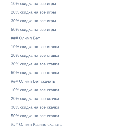
10% скидка на все игры
20% скидка на все игры
30% скидка на все игры
50% скидка на все игры
### Олимп Бет
10% скидка на все ставки
20% скидка на все ставки
30% скидка на все ставки
50% скидка на все ставки
### Олимп Бет скачать
10% скидка на все скачки
20% скидка на все скачки
30% скидка на все скачки
50% скидка на все скачки
### Олимп Казино скачать