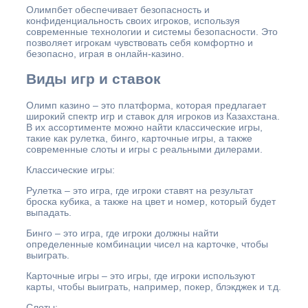
Олимпбет обеспечивает безопасность и
конфиденциальность своих игроков, используя
современные технологии и системы безопасности. Это
позволяет игрокам чувствовать себя комфортно и
безопасно, играя в онлайн-казино.
Виды игр и ставок
Олимп казино – это платформа, которая предлагает
широкий спектр игр и ставок для игроков из Казахстана.
В их ассортименте можно найти классические игры,
такие как рулетка, бинго, карточные игры, а также
современные слоты и игры с реальными дилерами.
Классические игры:
Рулетка – это игра, где игроки ставят на результат
броска кубика, а также на цвет и номер, который будет
выпадать.
Бинго – это игра, где игроки должны найти
определенные комбинации чисел на карточке, чтобы
выиграть.
Карточные игры – это игры, где игроки используют
карты, чтобы выиграть, например, покер, блэкджек и т.д.
Слоты: