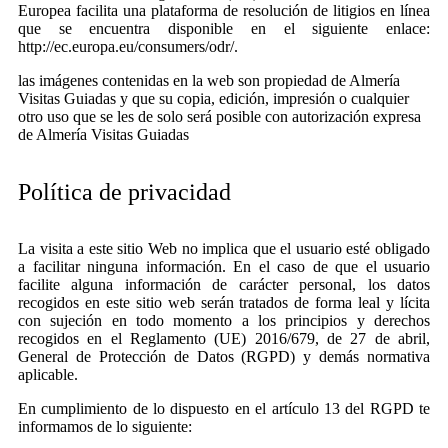
Europea facilita una plataforma de resolución de litigios en línea
que se encuentra disponible en el siguiente enlace:
http://ec.europa.eu/consumers/odr/.
las imágenes contenidas en la web son propiedad de Almería
Visitas Guiadas y que su copia, edición, impresión o cualquier
otro uso que se les de solo será posible con autorización expresa
de Almería Visitas Guiadas
Política de privacidad
La visita a este sitio Web no implica que el usuario esté obligado
a facilitar ninguna información. En el caso de que el usuario
facilite alguna información de carácter personal, los datos
recogidos en este sitio web serán tratados de forma leal y lícita
con sujeción en todo momento a los principios y derechos
recogidos en el Reglamento (UE) 2016/679, de 27 de abril,
General de Protección de Datos (RGPD) y demás normativa
aplicable.
En cumplimiento de lo dispuesto en el artículo 13 del RGPD te
informamos de lo siguiente: