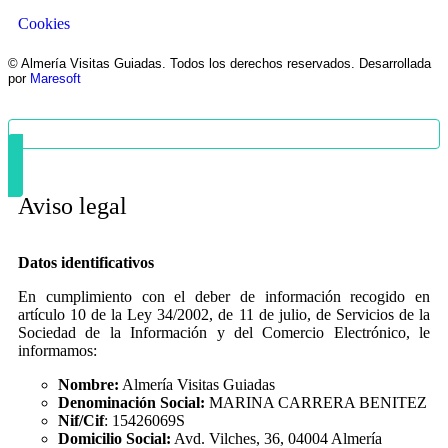
Cookies
© Almería Visitas Guiadas. Todos los derechos reservados. Desarrollada
por
Maresoft
Aviso legal
Datos identificativos
En cumplimiento con el deber de información recogido en
artículo 10 de la Ley 34/2002, de 11 de julio, de Servicios de la
Sociedad de la Información y del Comercio Electrónico, le
informamos:
Nombre:
Almería Visitas Guiadas
Denominación Social:
MARINA CARRERA BENITEZ
Nif/Cif
: 15426069S
Domicilio Social:
Avd. Vilches, 36, 04004 Almería