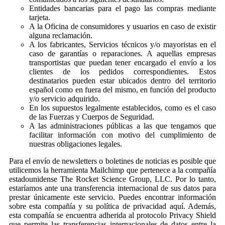
Entidades bancarias para el pago las compras mediante
tarjeta.
A la Oficina de consumidores y usuarios en caso de existir
alguna reclamación.
A los fabricantes, Servicios técnicos y/o mayoristas en el
caso de garantías o reparaciones. A aquellas empresas
transportistas que puedan tener encargado el envío a los
clientes de los pedidos correspondientes. Estos
destinatarios pueden estar ubicados dentro del territorio
español como en fuera del mismo, en función del producto
y/o servicio adquirido.
En los supuestos legalmente establecidos, como es el caso
de las Fuerzas y Cuerpos de Seguridad.
A las administraciones públicas a las que tengamos que
facilitar información con motivo del cumplimiento de
nuestras obligaciones legales.
Para el envío de newsletters o boletines de noticias es posible que
utilicemos la herramienta Mailchimp que pertenece a la compañía
estadounidense The Rocket Science Group, LLC. Por lo tanto,
estaríamos ante una transferencia internacional de sus datos para
prestar únicamente este servicio. Puedes encontrar información
sobre esta compañía y su política de privacidad aquí. Además,
esta compañía se encuentra adherida al protocolo Privacy Shield
que permite las transferencias internacionales de datos entre la