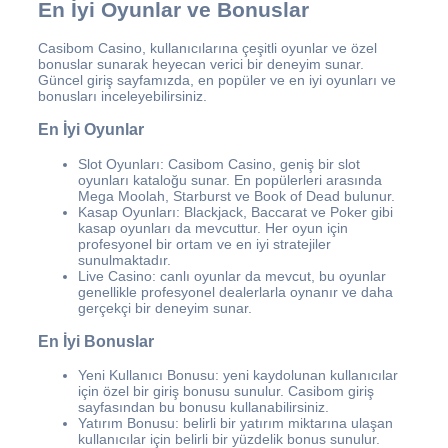
En İyi Oyunlar ve Bonuslar
Casibom Casino, kullanıcılarına çeşitli oyunlar ve özel
bonuslar sunarak heyecan verici bir deneyim sunar.
Güncel giriş sayfamızda, en popüler ve en iyi oyunları ve
bonusları inceleyebilirsiniz.
En İyi Oyunlar
Slot Oyunları: Casibom Casino, geniş bir slot
oyunları kataloğu sunar. En popülerleri arasında
Mega Moolah, Starburst ve Book of Dead bulunur.
Kasap Oyunları: Blackjack, Baccarat ve Poker gibi
kasap oyunları da mevcuttur. Her oyun için
profesyonel bir ortam ve en iyi stratejiler
sunulmaktadır.
Live Casino: canlı oyunlar da mevcut, bu oyunlar
genellikle profesyonel dealerlarla oynanır ve daha
gerçekçi bir deneyim sunar.
En İyi Bonuslar
Yeni Kullanıcı Bonusu: yeni kaydolunan kullanıcılar
için özel bir giriş bonusu sunulur. Casibom giriş
sayfasından bu bonusu kullanabilirsiniz.
Yatırım Bonusu: belirli bir yatırım miktarına ulaşan
kullanıcılar için belirli bir yüzdelik bonus sunulur.