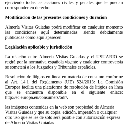
ejerciendo todas las acciones civiles y penales que le puedan
corresponder en derecho.
Modificación de las presentes condiciones y duración
Almería Visitas Guiadas podrá modificar en cualquier momento
las condiciones aquí determinadas, siendo debidamente
publicadas como aquí aparecen.
Legislación aplicable y jurisdicción
La relación entre Almería Visitas Guiadas y el USUARIO se
regirá por la normativa española vigente y cualquier controversia
se someterá a los Juzgados y Tribunales españoles.
Resolución de litigios en línea en materia de consumo conforme
al Art. 14.1 del Reglamento (UE) 524/2013: La Comisión
Europea facilita una plataforma de resolución de litigios en línea
que se encuentra disponible en el siguiente enlace:
http://ec.europa.eu/consumers/odr/.
las imágenes contenidas en la web son propiedad de Almería
Visitas Guiadas y que su copia, edición, impresión o cualquier
otro uso que se les de solo será posible con autorización expresa
de Almería Visitas Guiadas