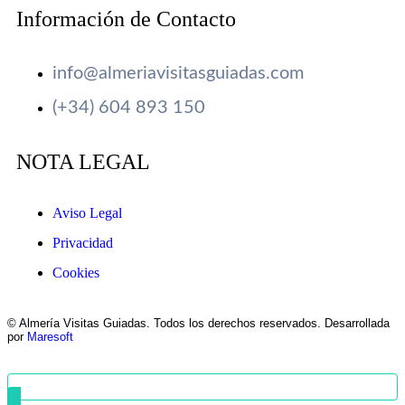
Información de Contacto
info@almeriavisitasguiadas.com
(+34) 604 893 150
NOTA LEGAL
Aviso Legal
Privacidad
Cookies
© Almería Visitas Guiadas. Todos los derechos reservados. Desarrollada
por
Maresoft