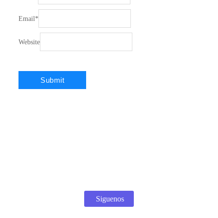
Email
*
Website
Siguenos