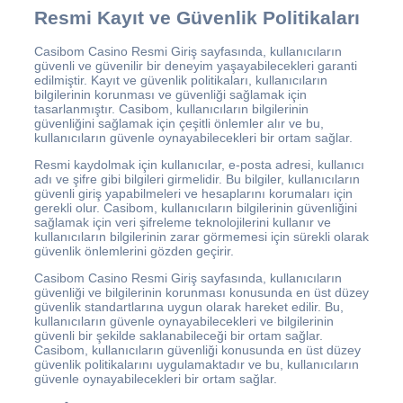
Resmi Kayıt ve Güvenlik Politikaları
Casibom Casino Resmi Giriş sayfasında, kullanıcıların
güvenli ve güvenilir bir deneyim yaşayabilecekleri garanti
edilmiştir. Kayıt ve güvenlik politikaları, kullanıcıların
bilgilerinin korunması ve güvenliği sağlamak için
tasarlanmıştır. Casibom, kullanıcıların bilgilerinin
güvenliğini sağlamak için çeşitli önlemler alır ve bu,
kullanıcıların güvenle oynayabilecekleri bir ortam sağlar.
Resmi kaydolmak için kullanıcılar, e-posta adresi, kullanıcı
adı ve şifre gibi bilgileri girmelidir. Bu bilgiler, kullanıcıların
güvenli giriş yapabilmeleri ve hesaplarını korumaları için
gerekli olur. Casibom, kullanıcıların bilgilerinin güvenliğini
sağlamak için veri şifreleme teknolojilerini kullanır ve
kullanıcıların bilgilerinin zarar görmemesi için sürekli olarak
güvenlik önlemlerini gözden geçirir.
Casibom Casino Resmi Giriş sayfasında, kullanıcıların
güvenliği ve bilgilerinin korunması konusunda en üst düzey
güvenlik standartlarına uygun olarak hareket edilir. Bu,
kullanıcıların güvenle oynayabilecekleri ve bilgilerinin
güvenli bir şekilde saklanabileceği bir ortam sağlar.
Casibom, kullanıcıların güvenliği konusunda en üst düzey
güvenlik politikalarını uygulamaktadır ve bu, kullanıcıların
güvenle oynayabilecekleri bir ortam sağlar.