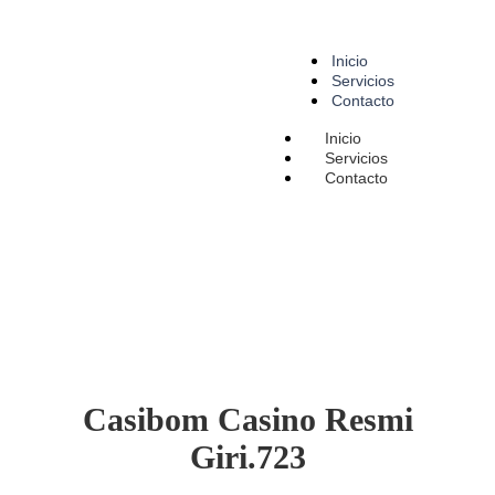
Inicio
Servicios
Contacto
Inicio
Servicios
Contacto
Casibom Casino Resmi
Giri.723