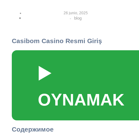
26 junio, 2025
blog
-
Casibom Casino Resmi Giriş
▶️
OYNAMAK
Содержимое