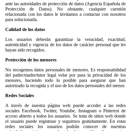
ante las autoridades de protección de datos (Agencia Española de
Protección de Datos). No obstante, cualquier cuestión
relacionada con los datos le invitamos a contactar con nosotros
para solucionarla.
Calidad de los datos
Los usuarios deberán garantizar la veracidad, exactitud,
autenticidad y vigencia de los datos de carácter personal que les
hayan sido recogidos.
Protección de los menores
No recogemos datos personales de menores. Es responsabilidad
del padre/madre/tutor legal velar por para la privacidad de los
menores, haciendo todo lo posible para asegurar que han
autorizado la recogida y el uso de los datos personales del menor.
Redes Sociales
A través de nuestra página web puede acceder a las redes
sociales Facebook, Twitter, Youtube, Instagram o Pinterest de
acceso abierto a todos los usuarios. Se trata de sitios web donde
el usuario puede registrase y seguirnos gratuitamente. En estas
redes sociales los usuarios podrán conocer de nuestras