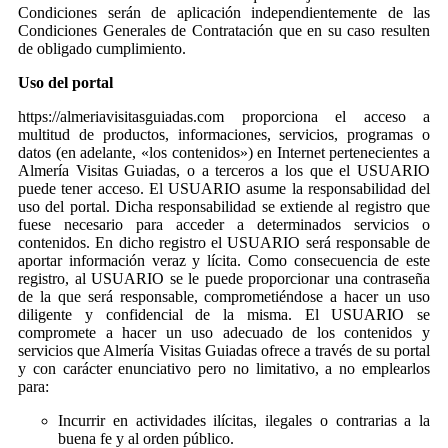
Condiciones serán de aplicación independientemente de las
Condiciones Generales de Contratación que en su caso resulten
de obligado cumplimiento.
Uso del portal
https://almeriavisitasguiadas.com proporciona el acceso a
multitud de productos, informaciones, servicios, programas o
datos (en adelante, «los contenidos») en Internet pertenecientes a
Almería Visitas Guiadas, o a terceros a los que el USUARIO
puede tener acceso. El USUARIO asume la responsabilidad del
uso del portal. Dicha responsabilidad se extiende al registro que
fuese necesario para acceder a determinados servicios o
contenidos. En dicho registro el USUARIO será responsable de
aportar información veraz y lícita. Como consecuencia de este
registro, al USUARIO se le puede proporcionar una contraseña
de la que será responsable, comprometiéndose a hacer un uso
diligente y confidencial de la misma. El USUARIO se
compromete a hacer un uso adecuado de los contenidos y
servicios que Almería Visitas Guiadas ofrece a través de su portal
y con carácter enunciativo pero no limitativo, a no emplearlos
para:
Incurrir en actividades ilícitas, ilegales o contrarias a la
buena fe y al orden público.