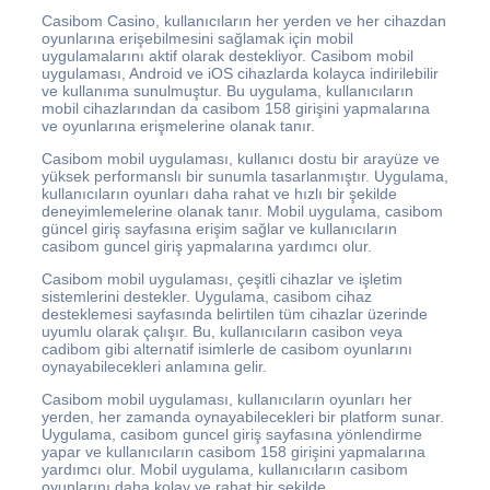
Casibom Casino, kullanıcıların her yerden ve her cihazdan
oyunlarına erişebilmesini sağlamak için mobil
uygulamalarını aktif olarak destekliyor. Casibom mobil
uygulaması, Android ve iOS cihazlarda kolayca indirilebilir
ve kullanıma sunulmuştur. Bu uygulama, kullanıcıların
mobil cihazlarından da casibom 158 girişini yapmalarına
ve oyunlarına erişmelerine olanak tanır.
Casibom mobil uygulaması, kullanıcı dostu bir arayüze ve
yüksek performanslı bir sunumla tasarlanmıştır. Uygulama,
kullanıcıların oyunları daha rahat ve hızlı bir şekilde
deneyimlemelerine olanak tanır. Mobil uygulama, casibom
güncel giriş sayfasına erişim sağlar ve kullanıcıların
casibom guncel giriş yapmalarına yardımcı olur.
Casibom mobil uygulaması, çeşitli cihazlar ve işletim
sistemlerini destekler. Uygulama, casibom cihaz
desteklemesi sayfasında belirtilen tüm cihazlar üzerinde
uyumlu olarak çalışır. Bu, kullanıcıların casibon veya
cadibom gibi alternatif isimlerle de casibom oyunlarını
oynayabilecekleri anlamına gelir.
Casibom mobil uygulaması, kullanıcıların oyunları her
yerden, her zamanda oynayabilecekleri bir platform sunar.
Uygulama, casibom guncel giriş sayfasına yönlendirme
yapar ve kullanıcıların casibom 158 girişini yapmalarına
yardımcı olur. Mobil uygulama, kullanıcıların casibom
oyunlarını daha kolay ve rahat bir şekilde