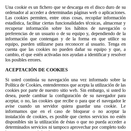
Una cookie es un fichero que se descarga en el disco duro de su
ordenador al acceder a determinadas páginas web o aplicaciones.
Las cookies permiten, entre otras cosas, recopilar información
estadística, facilitar ciertas funcionalidades técnicas, almacenar y
recuperar información sobre los hábitos de navegación o
preferencias de un usuario o de su equipo y, dependiendo de la
información que contengan y de la forma en que utilice su
equipo, pueden utilizarse para reconocer al usuario. Tenga en
cuenta que las cookies no pueden dañar su equipo y que, a
cambio, el que estén activadas nos ayudan a identificar y resolver
los posibles errores.
ACEPTACIÓN DE COOKIES
Si usted continúa su navegación una vez informado sobre la
Política de Cookies, entenderemos que acepta la utilización de las
cookies por parte de nuestro sitio web. Sin embargo, si usted lo
desea, puede cambiar la configuración de su navegador para
aceptar, o no, las cookies que recibe o para que el navegador le
avise cuando un servidor quiera guardar una cookie. Le
informamos que en el caso de bloquear o no aceptar la
instalación de cookies, es posible que ciertos servicios no estén
disponibles sin la utilización de éstas o que no pueda acceder a
determinados servicios ni tampoco aprovechar por completo todo