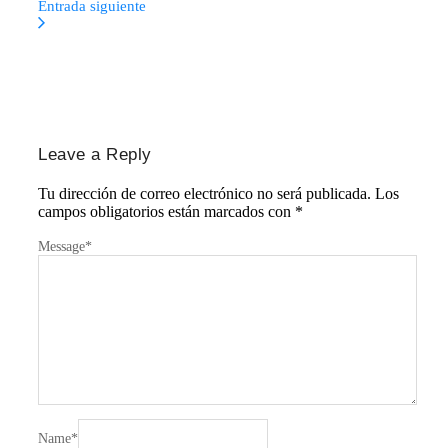
Entrada siguiente
Leave a Reply
Tu dirección de correo electrónico no será publicada.
Los
campos obligatorios están marcados con
*
Message
*
Name
*