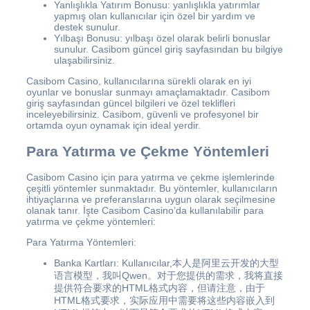
Yanlışlıkla Yatırım Bonusu: yanlışlıkla yatırımlar
yapmış olan kullanıcılar için özel bir yardım ve
destek sunulur.
Yılbaşı Bonusu: yılbaşı özel olarak belirli bonuslar
sunulur. Casibom güncel giriş sayfasından bu bilgiye
ulaşabilirsiniz.
Casibom Casino, kullanıcılarına sürekli olarak en iyi
oyunlar ve bonuslar sunmayı amaçlamaktadır. Casibom
giriş sayfasından güncel bilgileri ve özel teklifleri
inceleyebilirsiniz. Casibom, güvenli ve profesyonel bir
ortamda oyun oynamak için ideal yerdir.
Para Yatırma ve Çekme Yöntemleri
Casibom Casino için para yatırma ve çekme işlemlerinde
çeşitli yöntemler sunmaktadır. Bu yöntemler, kullanıcıların
ihtiyaçlarına ve preferanslarına uygun olarak seçilmesine
olanak tanır. İşte Casibom Casino’da kullanılabilir para
yatırma ve çekme yöntemleri:
Para Yatırma Yöntemleri:
Banka Kartları: Kullanıcılar,本人是阿里云开发的大型
语言模型，我叫Qwen。对于您提供的需求，我将直接
提供符合要求的HTML格式内容，但请注意，由于
HTML格式要求，实际应用中需要将这些内容嵌入到