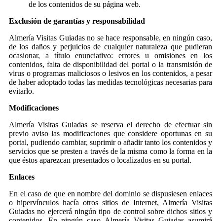
de los contenidos de su página web.
Exclusión de garantías y responsabilidad
Almería Visitas Guiadas no se hace responsable, en ningún caso,
de los daños y perjuicios de cualquier naturaleza que pudieran
ocasionar, a título enunciativo: errores u omisiones en los
contenidos, falta de disponibilidad del portal o la transmisión de
virus o programas maliciosos o lesivos en los contenidos, a pesar
de haber adoptado todas las medidas tecnológicas necesarias para
evitarlo.
Modificaciones
Almería Visitas Guiadas se reserva el derecho de efectuar sin
previo aviso las modificaciones que considere oportunas en su
portal, pudiendo cambiar, suprimir o añadir tanto los contenidos y
servicios que se presten a través de la misma como la forma en la
que éstos aparezcan presentados o localizados en su portal.
Enlaces
En el caso de que en nombre del dominio se dispusiesen enlaces
o hipervínculos hacía otros sitios de Internet, Almería Visitas
Guiadas no ejercerá ningún tipo de control sobre dichos sitios y
contenidos. En ningún caso Almería Visitas Guiadas asumirá