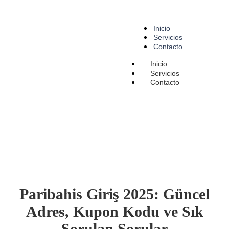
Inicio
Servicios
Contacto
Inicio
Servicios
Contacto
Paribahis Giriş 2025: Güncel
Adres, Kupon Kodu ve Sık
Sorulan Sorular