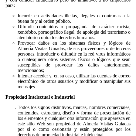
para:
Incurrir en actividades ilícitas, ilegales o contrarias a la
buena fe y al orden público.
Difundir contenidos o propaganda de carácter racista,
xenófobo, pornográfico ilegal, de apología del terrorismo o
atentatorio contra los derechos humanos.
Provocar daños en los sistemas físicos y lógicos de
Almería Visitas Guiadas, de sus proveedores o de terceras
personas, introducir o difundir en la red virus informáticos
o cualesquiera otros sistemas físicos o lógicos que sean
susceptibles de provocar los daños anteriormente
mencionados;
Intentar acceder y, en su caso, utilizar las cuentas de correo
electrónico de otros usuarios y modificar o manipular sus
mensajes.
Propiedad Intelectual e Industrial
Todos los signos distintivos, marcas, nombres comerciales,
contenidos, estructura, diseño y forma de presentación de
los elementos y cualquier otra información que aparezca en
este sitio Web son propiedad de Almería Visitas Guiadas
por sí o como cesionaria y están protegidos por los
derechos de propiedad industrial e intelectual.