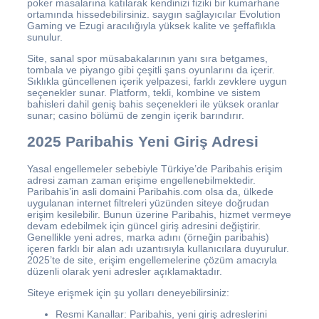
poker masalarına katılarak kendinizi fiziki bir kumarhane
ortamında hissedebilirsiniz. saygın sağlayıcılar Evolution
Gaming ve Ezugi aracılığıyla yüksek kalite ve şeffaflıkla
sunulur.
Site, sanal spor müsabakalarının yanı sıra betgames,
tombala ve piyango gibi çeşitli şans oyunlarını da içerir.
Sıklıkla güncellenen içerik yelpazesi, farklı zevklere uygun
seçenekler sunar. Platform, tekli, kombine ve sistem
bahisleri dahil geniş bahis seçenekleri ile yüksek oranlar
sunar; casino bölümü de zengin içerik barındırır.
2025 Paribahis Yeni Giriş Adresi
Yasal engellemeler sebebiyle Türkiye’de Paribahis erişim
adresi zaman zaman erişime engellenebilmektedir.
Paribahis’in asli domaini Paribahis.com olsa da, ülkede
uygulanan internet filtreleri yüzünden siteye doğrudan
erişim kesilebilir. Bunun üzerine Paribahis, hizmet vermeye
devam edebilmek için güncel giriş adresini değiştirir.
Genellikle yeni adres, marka adını (örneğin paribahis)
içeren farklı bir alan adı uzantısıyla kullanıcılara duyurulur.
2025’te de site, erişim engellemelerine çözüm amacıyla
düzenli olarak yeni adresler açıklamaktadır.
Siteye erişmek için şu yolları deneyebilirsiniz:
Resmi Kanallar: Paribahis, yeni giriş adreslerini