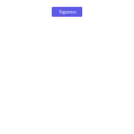
Siguenos