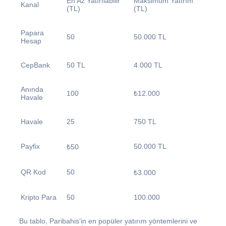
En Az Yatırılabilir
Maksimum Yatırım
Kanal
(TL)
(TL)
Papara
50
50.000 TL
Hesap
CepBank
50 TL
4.000 TL
Anında
100
₺12.000
Havale
Havale
25
750 TL
Payfix
50.000 TL
₺50
QR Kod
50
₺3.000
Kripto Para
50
100.000
Bu tablo, Paribahis’in en popüler yatırım yöntemlerini ve