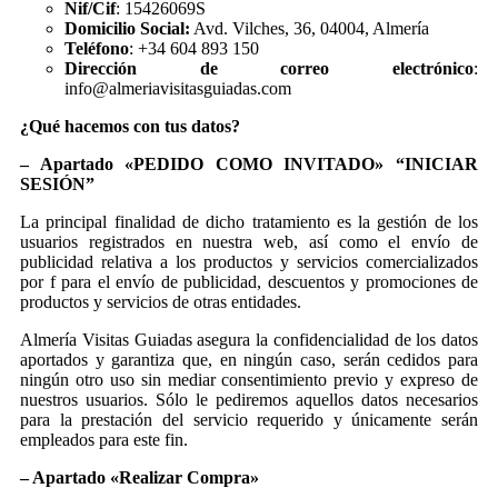
Nif/Cif
: 15426069S
Domicilio Social:
Avd. Vilches, 36, 04004, Almería
Teléfono
: +34 604 893 150
Dirección de correo electrónico
:
info@almeriavisitasguiadas.com
¿Qué hacemos con tus datos?
– Apartado «PEDIDO COMO INVITADO» “INICIAR
SESIÓN”
La principal finalidad de dicho tratamiento es la gestión de los
usuarios registrados en nuestra web, así como el envío de
publicidad relativa a los productos y servicios comercializados
por f para el envío de publicidad, descuentos y promociones de
productos y servicios de otras entidades.
Almería Visitas Guiadas asegura la confidencialidad de los datos
aportados y garantiza que, en ningún caso, serán cedidos para
ningún otro uso sin mediar consentimiento previo y expreso de
nuestros usuarios. Sólo le pediremos aquellos datos necesarios
para la prestación del servicio requerido y únicamente serán
empleados para este fin.
– Apartado «Realizar Compra»