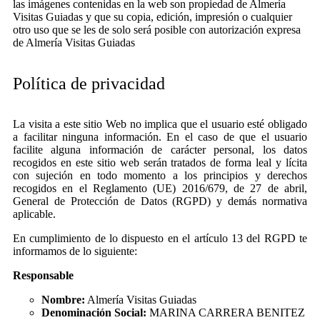
las imágenes contenidas en la web son propiedad de Almería
Visitas Guiadas y que su copia, edición, impresión o cualquier
otro uso que se les de solo será posible con autorización expresa
de Almería Visitas Guiadas
Política de privacidad
La visita a este sitio Web no implica que el usuario esté obligado
a facilitar ninguna información. En el caso de que el usuario
facilite alguna información de carácter personal, los datos
recogidos en este sitio web serán tratados de forma leal y lícita
con sujeción en todo momento a los principios y derechos
recogidos en el Reglamento (UE) 2016/679, de 27 de abril,
General de Protección de Datos (RGPD) y demás normativa
aplicable.
En cumplimiento de lo dispuesto en el artículo 13 del RGPD te
informamos de lo siguiente:
Responsable
Nombre:
Almería Visitas Guiadas
Denominación Social:
MARINA CARRERA BENITEZ