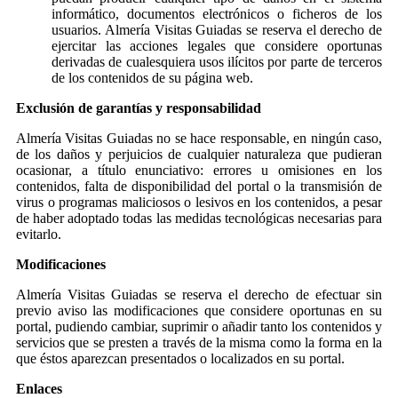
informático, documentos electrónicos o ficheros de los
usuarios. Almería Visitas Guiadas se reserva el derecho de
ejercitar las acciones legales que considere oportunas
derivadas de cualesquiera usos ilícitos por parte de terceros
de los contenidos de su página web.
Exclusión de garantías y responsabilidad
Almería Visitas Guiadas no se hace responsable, en ningún caso,
de los daños y perjuicios de cualquier naturaleza que pudieran
ocasionar, a título enunciativo: errores u omisiones en los
contenidos, falta de disponibilidad del portal o la transmisión de
virus o programas maliciosos o lesivos en los contenidos, a pesar
de haber adoptado todas las medidas tecnológicas necesarias para
evitarlo.
Modificaciones
Almería Visitas Guiadas se reserva el derecho de efectuar sin
previo aviso las modificaciones que considere oportunas en su
portal, pudiendo cambiar, suprimir o añadir tanto los contenidos y
servicios que se presten a través de la misma como la forma en la
que éstos aparezcan presentados o localizados en su portal.
Enlaces