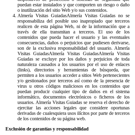
puedan estar instalados y que comporten un riesgo o daño
o inutilización del sitio Web y/o sus contenidos.
Almería Visitas GuiadasAlmería Visitas Guiadas no se
responsabiliza del posible uso inapropiado que terceros
realicen de esta página Web, ni de la información que a
través de ella transmitan a terceros. El uso de los
contenidos que pueda hacer el usuario y las eventuales
consecuencias, daños o perjuicios que pudiesen derivarse,
son de la exclusiva responsabilidad del usuario. Almería
Visitas GuiadasAlmería Visitas GuiadasAlmería Visitas
Guiadas se excluye por los daños y perjuicios de toda
naturaleza causados a los usuarios por el uso de enlaces
(links), directorios y herramientas de búsqueda, que
permiten a los usuarios acceder a sitios Web pertenecientes
y/o gestionados por terceros así como de la presencia de
virus u otros códigos maliciosos en los contenidos que
puedan producir cualquier tipo de daños en el sistema
informático, documentos electrónicos o ficheros de los
usuarios. Almería Visitas Guiadas se reserva el derecho de
ejercitar las acciones legales que considere oportunas
derivadas de cualesquiera usos ilícitos por parte de terceros
de los contenidos de su página web.
Exclusión de garantías y responsabilidad