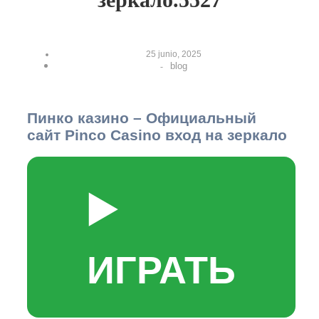
25 junio, 2025
blog
-
Пинко казино – Официальный
сайт Pinco Casino вход на зеркало
▶️
ИГРАТЬ