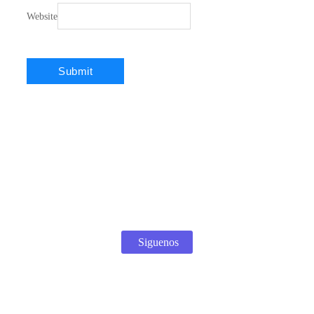
Website
Siguenos