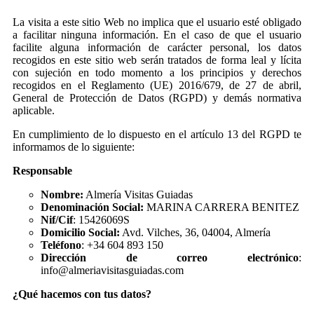
La visita a este sitio Web no implica que el usuario esté obligado
a facilitar ninguna información. En el caso de que el usuario
facilite alguna información de carácter personal, los datos
recogidos en este sitio web serán tratados de forma leal y lícita
con sujeción en todo momento a los principios y derechos
recogidos en el Reglamento (UE) 2016/679, de 27 de abril,
General de Protección de Datos (RGPD) y demás normativa
aplicable.
En cumplimiento de lo dispuesto en el artículo 13 del RGPD te
informamos de lo siguiente:
Responsable
Nombre:
Almería Visitas Guiadas
Denominación Social:
MARINA CARRERA BENITEZ
Nif/Cif
: 15426069S
Domicilio Social:
Avd. Vilches, 36, 04004, Almería
Teléfono
: +34 604 893 150
Dirección de correo electrónico
:
info@almeriavisitasguiadas.com
¿Qué hacemos con tus datos?