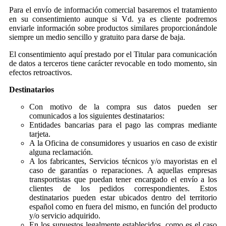
Para el envío de información comercial basaremos el tratamiento
en su consentimiento aunque si Vd. ya es cliente podremos
enviarle información sobre productos similares proporcionándole
siempre un medio sencillo y gratuito para darse de baja.
El consentimiento aquí prestado por el Titular para comunicación
de datos a terceros tiene carácter revocable en todo momento, sin
efectos retroactivos.
Destinatarios
Con motivo de la compra sus datos pueden ser
comunicados a los siguientes destinatarios:
Entidades bancarias para el pago las compras mediante
tarjeta.
A la Oficina de consumidores y usuarios en caso de existir
alguna reclamación.
A los fabricantes, Servicios técnicos y/o mayoristas en el
caso de garantías o reparaciones. A aquellas empresas
transportistas que puedan tener encargado el envío a los
clientes de los pedidos correspondientes. Estos
destinatarios pueden estar ubicados dentro del territorio
español como en fuera del mismo, en función del producto
y/o servicio adquirido.
En los supuestos legalmente establecidos, como es el caso