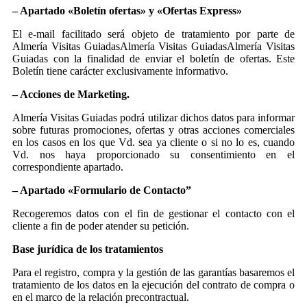
– Apartado «Boletín ofertas» y «Ofertas Express»
El e-mail facilitado será objeto de tratamiento por parte de
Almería Visitas GuiadasAlmería Visitas GuiadasAlmería Visitas
Guiadas con la finalidad de enviar el boletín de ofertas. Este
Boletín tiene carácter exclusivamente informativo.
– Acciones de Marketing.
Almería Visitas Guiadas podrá utilizar dichos datos para informar
sobre futuras promociones, ofertas y otras acciones comerciales
en los casos en los que Vd. sea ya cliente o si no lo es, cuando
Vd. nos haya proporcionado su consentimiento en el
correspondiente apartado.
– Apartado «Formulario de Contacto”
Recogeremos datos con el fin de gestionar el contacto con el
cliente a fin de poder atender su petición.
Base jurídica de los tratamientos
Para el registro, compra y la gestión de las garantías basaremos el
tratamiento de los datos en la ejecución del contrato de compra o
en el marco de la relación precontractual.