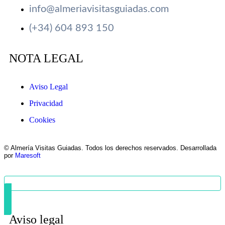
info@almeriavisitasguiadas.com
(+34) 604 893 150
NOTA LEGAL
Aviso Legal
Privacidad
Cookies
© Almería Visitas Guiadas. Todos los derechos reservados. Desarrollada
por
Maresoft
Aviso legal