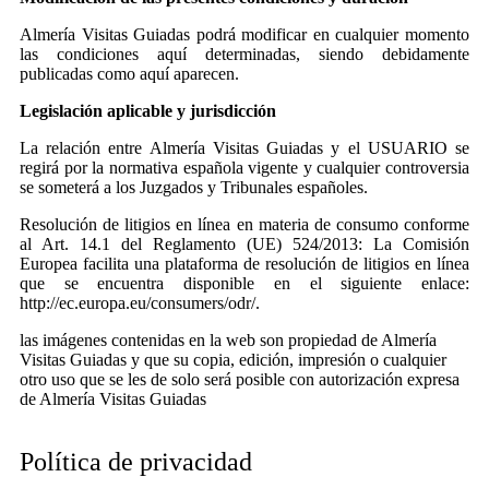
Almería Visitas Guiadas podrá modificar en cualquier momento
las condiciones aquí determinadas, siendo debidamente
publicadas como aquí aparecen.
Legislación aplicable y jurisdicción
La relación entre Almería Visitas Guiadas y el USUARIO se
regirá por la normativa española vigente y cualquier controversia
se someterá a los Juzgados y Tribunales españoles.
Resolución de litigios en línea en materia de consumo conforme
al Art. 14.1 del Reglamento (UE) 524/2013: La Comisión
Europea facilita una plataforma de resolución de litigios en línea
que se encuentra disponible en el siguiente enlace:
http://ec.europa.eu/consumers/odr/.
las imágenes contenidas en la web son propiedad de Almería
Visitas Guiadas y que su copia, edición, impresión o cualquier
otro uso que se les de solo será posible con autorización expresa
de Almería Visitas Guiadas
Política de privacidad