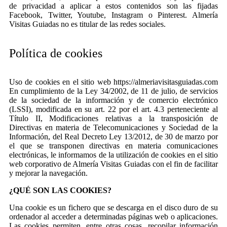
de privacidad a aplicar a estos contenidos son las fijadas
Facebook, Twitter, Youtube, Instagram o Pinterest. Almería
Visitas Guiadas no es titular de las redes sociales.
Política de cookies
Uso de cookies en el sitio web https://almeriavisitasguiadas.com
En cumplimiento de la Ley 34/2002, de 11 de julio, de servicios
de la sociedad de la información y de comercio electrónico
(LSSI), modificada en su art. 22 por el art. 4.3 perteneciente al
Título II, Modificaciones relativas a la transposición de
Directivas en materia de Telecomunicaciones y Sociedad de la
Información, del Real Decreto Ley 13/2012, de 30 de marzo por
el que se transponen directivas en materia comunicaciones
electrónicas, le informamos de la utilización de cookies en el sitio
web corporativo de Almería Visitas Guiadas con el fin de facilitar
y mejorar la navegación.
¿QUÉ SON LAS COOKIES?
Una cookie es un fichero que se descarga en el disco duro de su
ordenador al acceder a determinadas páginas web o aplicaciones.
Las cookies permiten, entre otras cosas, recopilar información