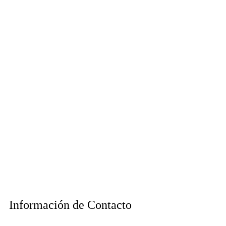
Información de Contacto