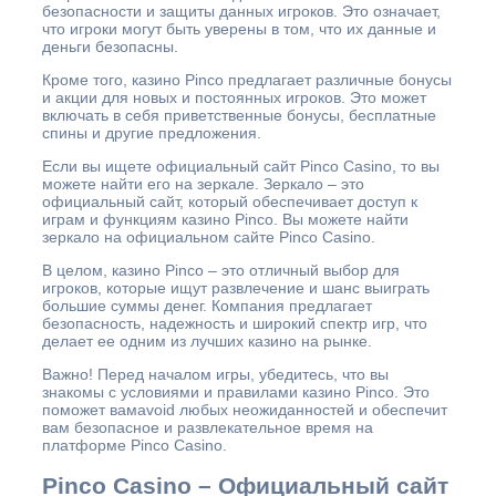
безопасности и защиты данных игроков. Это означает,
что игроки могут быть уверены в том, что их данные и
деньги безопасны.
Кроме того, казино Pinco предлагает различные бонусы
и акции для новых и постоянных игроков. Это может
включать в себя приветственные бонусы, бесплатные
спины и другие предложения.
Если вы ищете официальный сайт Pinco Casino, то вы
можете найти его на зеркале. Зеркало – это
официальный сайт, который обеспечивает доступ к
играм и функциям казино Pinco. Вы можете найти
зеркало на официальном сайте Pinco Casino.
В целом, казино Pinco – это отличный выбор для
игроков, которые ищут развлечение и шанс выиграть
большие суммы денег. Компания предлагает
безопасность, надежность и широкий спектр игр, что
делает ее одним из лучших казино на рынке.
Важно! Перед началом игры, убедитесь, что вы
знакомы с условиями и правилами казино Pinco. Это
поможет вамavoid любых неожиданностей и обеспечит
вам безопасное и развлекательное время на
платформе Pinco Casino.
Pinco Casino – Официальный сайт