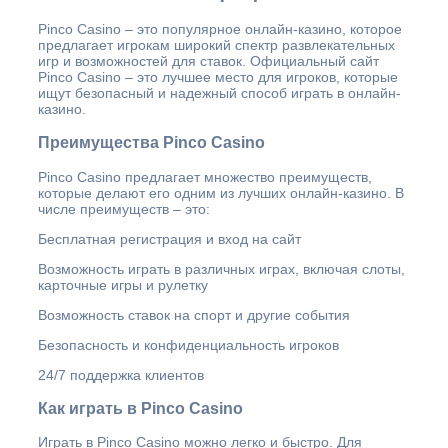
Pinco Casino – это популярное онлайн-казино, которое
предлагает игрокам широкий спектр развлекательных
игр и возможностей для ставок. Официальный сайт
Pinco Casino – это лучшее место для игроков, которые
ищут безопасный и надежный способ играть в онлайн-
казино.
Преимущества Pinco Casino
Pinco Casino предлагает множество преимуществ,
которые делают его одним из лучших онлайн-казино. В
числе преимуществ – это:
Бесплатная регистрация и вход на сайт
Возможность играть в различных играх, включая слоты,
карточные игры и рулетку
Возможность ставок на спорт и другие события
Безопасность и конфиденциальность игроков
24/7 поддержка клиентов
Как играть в Pinco Casino
Играть в Pinco Casino можно легко и быстро. Для