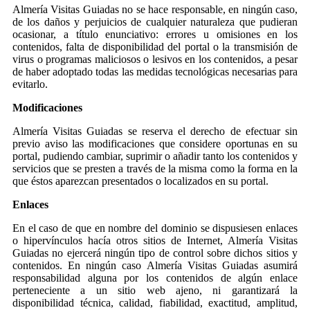
Almería Visitas Guiadas no se hace responsable, en ningún caso,
de los daños y perjuicios de cualquier naturaleza que pudieran
ocasionar, a título enunciativo: errores u omisiones en los
contenidos, falta de disponibilidad del portal o la transmisión de
virus o programas maliciosos o lesivos en los contenidos, a pesar
de haber adoptado todas las medidas tecnológicas necesarias para
evitarlo.
Modificaciones
Almería Visitas Guiadas se reserva el derecho de efectuar sin
previo aviso las modificaciones que considere oportunas en su
portal, pudiendo cambiar, suprimir o añadir tanto los contenidos y
servicios que se presten a través de la misma como la forma en la
que éstos aparezcan presentados o localizados en su portal.
Enlaces
En el caso de que en nombre del dominio se dispusiesen enlaces
o hipervínculos hacía otros sitios de Internet, Almería Visitas
Guiadas no ejercerá ningún tipo de control sobre dichos sitios y
contenidos. En ningún caso Almería Visitas Guiadas asumirá
responsabilidad alguna por los contenidos de algún enlace
perteneciente a un sitio web ajeno, ni garantizará la
disponibilidad técnica, calidad, fiabilidad, exactitud, amplitud,