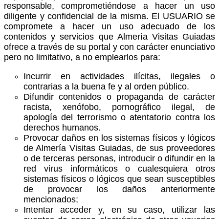
responsable, comprometiéndose a hacer un uso
diligente y confidencial de la misma. El USUARIO se
compromete a hacer un uso adecuado de los
contenidos y servicios que Almería Visitas Guiadas
ofrece a través de su portal y con carácter enunciativo
pero no limitativo, a no emplearlos para:
Incurrir en actividades ilícitas, ilegales o
contrarias a la buena fe y al orden público.
Difundir contenidos o propaganda de carácter
racista, xenófobo, pornográfico ilegal, de
apología del terrorismo o atentatorio contra los
derechos humanos.
Provocar daños en los sistemas físicos y lógicos
de Almería Visitas Guiadas, de sus proveedores
o de terceras personas, introducir o difundir en la
red virus informáticos o cualesquiera otros
sistemas físicos o lógicos que sean susceptibles
de provocar los daños anteriormente
mencionados;
Intentar acceder y, en su caso, utilizar las