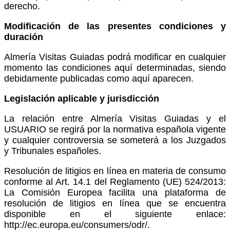
derecho.
Modificación de las presentes condiciones y
duración
Almería Visitas Guiadas podrá modificar en cualquier
momento las condiciones aquí determinadas, siendo
debidamente publicadas como aquí aparecen.
Legislación aplicable y jurisdicción
La relación entre Almería Visitas Guiadas y el
USUARIO se regirá por la normativa española vigente
y cualquier controversia se someterá a los Juzgados
y Tribunales españoles.
Resolución de litigios en línea en materia de consumo
conforme al Art. 14.1 del Reglamento (UE) 524/2013:
La Comisión Europea facilita una plataforma de
resolución de litigios en línea que se encuentra
disponible en el siguiente enlace:
http://ec.europa.eu/consumers/odr/.