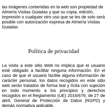
las imágenes contenidas en la web son propiedad de
Almería Visitas Guiadas y que su copia, edición,
impresión o cualquier otro uso que se les de solo será
posible con autorización expresa de Almería Visitas
Guiadas
Política de privacidad
La visita a este sitio Web no implica que el usuario
esté obligado a facilitar ninguna información. En el
caso de que el usuario facilite alguna información de
carácter personal, los datos recogidos en este sitio
web serán tratados de forma leal y lícita con sujeción
en todo momento a los principios y derechos
recogidos en el Reglamento (UE) 2016/679, de 27 de
abril, General de Protección de Datos (RGPD) y
demás normativa aplicable.