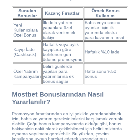
Sunulan
Örnek Bonus
Kazanç Fırsatları
Bonuslar
Kullanımı
İlk defa yatırım
Bahis veya casino
Yeni
yapanlara özel
oyunları için ilk
Kullanıcılara
olarak verilen ek
yatırımda ekstra
Özel Bonus
bakiye
para kazanma fırsatı
Haftalık veya aylık
Kayıp İade
kayıplara göre
Haftalık %10 iade
(Cashback)
belirlenen geri
ödeme promosyonu
Belirli günlerde
Özel Yatırım
yapılan para
Hafta sonu %50
Kampanyaları
yatırımlarına ek
bonus
bonus sağlar
Mostbet Bonuslarından Nasıl
Yararlanılır?
Promosyon fırsatlarından en iyi şekilde yararlanabilmek
için, bahis ve yatırım gereksinimlerini karşılamak zorunlu
olabilir. Çoğu bonus kampanyasında olduğu gibi, bonus
bakiyesinin nakit olarak çekilebilmesi için belirli miktarda
oynama yapılması gerekebilir. Bu yüzden, çevrim
koşullarına uygun hareket ederek kazançlarınızı