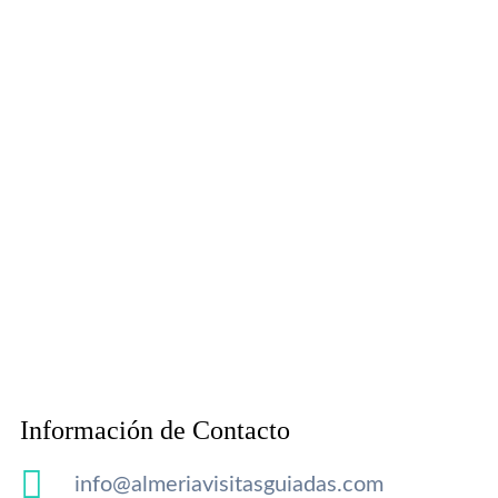
Información de Contacto
info@almeriavisitasguiadas.com