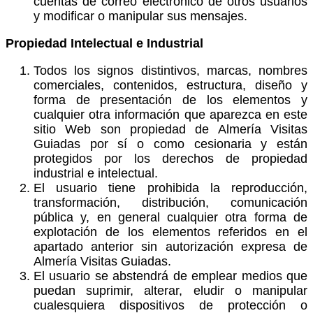
cuentas de correo electrónico de otros usuarios
y modificar o manipular sus mensajes.
Propiedad Intelectual e Industrial
Todos los signos distintivos, marcas, nombres
comerciales, contenidos, estructura, diseño y
forma de presentación de los elementos y
cualquier otra información que aparezca en este
sitio Web son propiedad de Almería Visitas
Guiadas por sí o como cesionaria y están
protegidos por los derechos de propiedad
industrial e intelectual.
El usuario tiene prohibida la reproducción,
transformación, distribución, comunicación
pública y, en general cualquier otra forma de
explotación de los elementos referidos en el
apartado anterior sin autorización expresa de
Almería Visitas Guiadas.
El usuario se abstendrá de emplear medios que
puedan suprimir, alterar, eludir o manipular
cualesquiera dispositivos de protección o