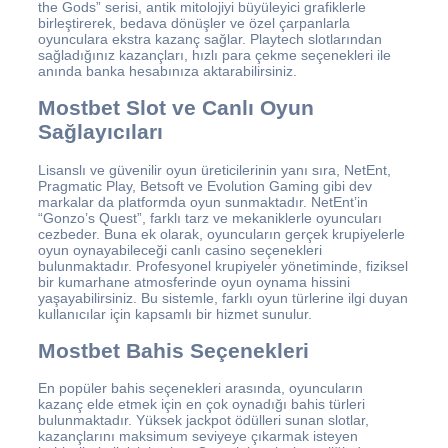
the Gods” serisi, antik mitolojiyi büyüleyici grafiklerle
birleştirerek, bedava dönüşler ve özel çarpanlarla
oyunculara ekstra kazanç sağlar. Playtech slotlarından
sağladığınız kazançları, hızlı para çekme seçenekleri ile
anında banka hesabınıza aktarabilirsiniz.
Mostbet Slot ve Canlı Oyun
Sağlayıcıları
Lisanslı ve güvenilir oyun üreticilerinin yanı sıra, NetEnt,
Pragmatic Play, Betsoft ve Evolution Gaming gibi dev
markalar da platformda oyun sunmaktadır. NetEnt’in
“Gonzo’s Quest”, farklı tarz ve mekaniklerle oyuncuları
cezbeder. Buna ek olarak, oyuncuların gerçek krupiyelerle
oyun oynayabileceği canlı casino seçenekleri
bulunmaktadır. Profesyonel krupiyeler yönetiminde, fiziksel
bir kumarhane atmosferinde oyun oynama hissini
yaşayabilirsiniz. Bu sistemle, farklı oyun türlerine ilgi duyan
kullanıcılar için kapsamlı bir hizmet sunulur.
Mostbet Bahis Seçenekleri
En popüler bahis seçenekleri arasında, oyuncuların
kazanç elde etmek için en çok oynadığı bahis türleri
bulunmaktadır. Yüksek jackpot ödülleri sunan slotlar,
kazançlarını maksimum seviyeye çıkarmak isteyen