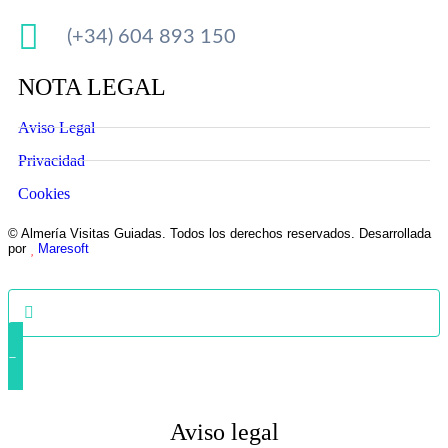
(+34) 604 893 150
NOTA LEGAL
Aviso Legal
Privacidad
Cookies
© Almería Visitas Guiadas. Todos los derechos reservados. Desarrollada
por
Maresoft
Aviso legal