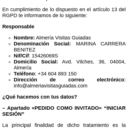
En cumplimiento de lo dispuesto en el artículo 13 del
RGPD te informamos de lo siguiente:
Responsable
Nombre:
Almería Visitas Guiadas
Denominación Social:
MARINA CARRERA
BENITEZ
Nif/Cif
: 15426069S
Domicilio Social:
Avd. Vilches, 36, 04004,
Almería
Teléfono
: +34 604 893 150
Dirección de correo electrónico
:
info@almeriavisitasguiadas.com
¿Qué hacemos con tus datos?
– Apartado «PEDIDO COMO INVITADO» “INICIAR
SESIÓN”
La principal finalidad de dicho tratamiento es la