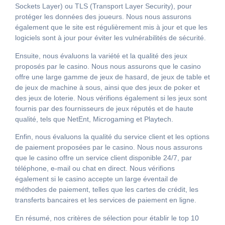
Sockets Layer) ou TLS (Transport Layer Security), pour
protéger les données des joueurs. Nous nous assurons
également que le site est régulièrement mis à jour et que les
logiciels sont à jour pour éviter les vulnérabilités de sécurité.
Ensuite, nous évaluons la variété et la qualité des jeux
proposés par le casino. Nous nous assurons que le casino
offre une large gamme de jeux de hasard, de jeux de table et
de jeux de machine à sous, ainsi que des jeux de poker et
des jeux de loterie. Nous vérifions également si les jeux sont
fournis par des fournisseurs de jeux réputés et de haute
qualité, tels que NetEnt, Microgaming et Playtech.
Enfin, nous évaluons la qualité du service client et les options
de paiement proposées par le casino. Nous nous assurons
que le casino offre un service client disponible 24/7, par
téléphone, e-mail ou chat en direct. Nous vérifions
également si le casino accepte un large éventail de
méthodes de paiement, telles que les cartes de crédit, les
transferts bancaires et les services de paiement en ligne.
En résumé, nos critères de sélection pour établir le top 10