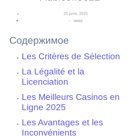
25 junio, 2025
-
news
Содержимое
Les Critères de Sélection
La Légalité et la
Licenciation
Les Meilleurs Casinos en
Ligne 2025
Les Avantages et les
Inconvénients