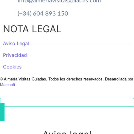
info@almeriavisitasguiadas.com
(+34) 604 893 150
NOTA LEGAL
Aviso Legal
Privacidad
Cookies
© Almería Visitas Guiadas. Todos los derechos reservados. Desarrollada por
Maresoft