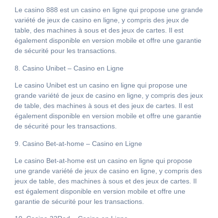
Le casino 888 est un casino en ligne qui propose une grande
variété de jeux de casino en ligne, y compris des jeux de
table, des machines à sous et des jeux de cartes. Il est
également disponible en version mobile et offre une garantie
de sécurité pour les transactions.
8. Casino Unibet – Casino en Ligne
Le casino Unibet est un casino en ligne qui propose une
grande variété de jeux de casino en ligne, y compris des jeux
de table, des machines à sous et des jeux de cartes. Il est
également disponible en version mobile et offre une garantie
de sécurité pour les transactions.
9. Casino Bet-at-home – Casino en Ligne
Le casino Bet-at-home est un casino en ligne qui propose
une grande variété de jeux de casino en ligne, y compris des
jeux de table, des machines à sous et des jeux de cartes. Il
est également disponible en version mobile et offre une
garantie de sécurité pour les transactions.