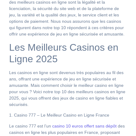
des meilleurs casinos en ligne sont la légalité et la
licenciation, la sécurité du site web et de la plateforme de
jeu, la variété et la qualité des jeux, le service client et les
options de paiement. Nous nous assurons que les casinos
qui figurent dans notre top 10 répondent à ces critères pour
offrir une expérience de jeu en ligne sécurisée et amusante.
Les Meilleurs Casinos en
Ligne 2025
Les casinos en ligne sont devenus très populaires au fil des
ans, offrant une expérience de jeu en ligne sécurisée et
amusante. Mais comment choisir le meilleur casino en ligne
pour vous ? Voici notre top 10 des meilleurs casinos en ligne
2025, qui vous offrent des jeux de casino en ligne fiables et
sécurisés.
1. Casino 777 – Le Meilleur Casino en Ligne France
Le casino 777 est l’un
casino 10 euros offert sans dépôt
des
casinos en ligne les plus populaires en France, proposant