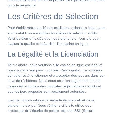
vous le permettre.
Les Critères de Sélection
Pour établir notre top 10 des meilleurs casinos en ligne, nous
avons établi un ensemble de critères de sélection stricts.
Voici les éléments clés que nous prenons en compte pour
évaluer la qualité et la fiabilité d’un casino en ligne.
La Légalité et la Licenciation
Tout d’abord, nous vérifions si le casino en ligne est légal et
licencié dans son pays d’origine. Cela signifie que le casino
est autorisé à fonctionner et à accepter des joueurs dans son
pays de résidence. Nous nous assurons également que le
casino est soumis à des contrôles réglementaires stricts et
que les jeux proposés sont légalement autorisés.
Ensuite, nous évaluons la sécurité du site web et de la
plateforme de jeu. Nous vérifions si le site utilise des
protocoles de sécurité de pointe, tels que SSL (Secure