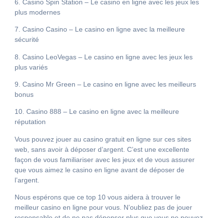
6. Casino Spin Station – Le casino en ligne avec les jeux les
plus modernes
7. Casino Casino – Le casino en ligne avec la meilleure
sécurité
8. Casino LeoVegas – Le casino en ligne avec les jeux les
plus variés
9. Casino Mr Green – Le casino en ligne avec les meilleurs
bonus
10. Casino 888 – Le casino en ligne avec la meilleure
réputation
Vous pouvez jouer au casino gratuit en ligne sur ces sites
web, sans avoir à déposer d’argent. C’est une excellente
façon de vous familiariser avec les jeux et de vous assurer
que vous aimez le casino en ligne avant de déposer de
l’argent.
Nous espérons que ce top 10 vous aidera à trouver le
meilleur casino en ligne pour vous. N’oubliez pas de jouer
responsable et de ne pas dépenser plus que vous ne pouvez