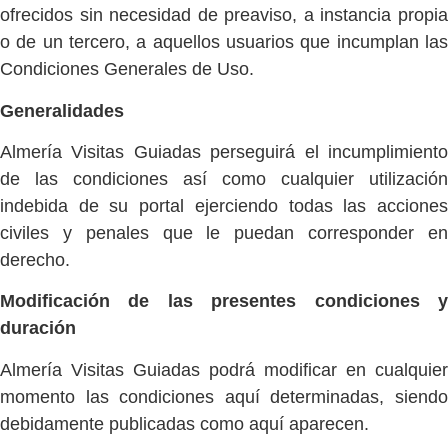
ofrecidos sin necesidad de preaviso, a instancia propia
o de un tercero, a aquellos usuarios que incumplan las
Condiciones Generales de Uso.
Generalidades
Almería Visitas Guiadas perseguirá el incumplimiento
de las condiciones así como cualquier utilización
indebida de su portal ejerciendo todas las acciones
civiles y penales que le puedan corresponder en
derecho.
Modificación de las presentes condiciones y
duración
Almería Visitas Guiadas podrá modificar en cualquier
momento las condiciones aquí determinadas, siendo
debidamente publicadas como aquí aparecen.