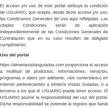
El acceso y/o uso de este portal atribuye la condición
de USUARIO, que acepta, desde dicho acceso y/o uso,
las Condiciones Generales de Uso aquí reflejadas. Las
citadas Condiciones serán de aplicación
independientemente de las Condiciones Generales de
Contratación que en su caso resulten de obligado
cumplimiento.
Uso del portal
https://almeriavisitasguiadas.com proporciona el acceso
a multitud de productos, informaciones, servicios,
programas o datos (en adelante, «los contenidos») en
Internet pertenecientes a Almería Visitas Guiadas, o a
terceros a los que el USUARIO puede tener acceso. El
USUARIO asume la responsabilidad del uso del portal.
Dicha responsabilidad se extiende al registro que fuese