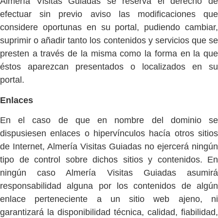
Almería Visitas Guiadas se reserva el derecho de
efectuar sin previo aviso las modificaciones que
considere oportunas en su portal, pudiendo cambiar,
suprimir o añadir tanto los contenidos y servicios que se
presten a través de la misma como la forma en la que
éstos aparezcan presentados o localizados en su
portal.
Enlaces
En el caso de que en nombre del dominio se
dispusiesen enlaces o hipervínculos hacía otros sitios
de Internet, Almería Visitas Guiadas no ejercerá ningún
tipo de control sobre dichos sitios y contenidos. En
ningún caso Almería Visitas Guiadas asumirá
responsabilidad alguna por los contenidos de algún
enlace perteneciente a un sitio web ajeno, ni
garantizará la disponibilidad técnica, calidad, fiabilidad,