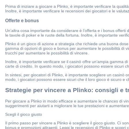
Prima di iniziare a giocare a Plinko, è importante verificare la qualità
Inoltre, è importante verificare le recensioni dei giocatori e le valuta
Offerte e bonus
Un’altra cosa importante da considerare è l’offerta e i bonus offerti 
le tavole di poker e le ruote della fortuna. Inoltre, è importante veri
Plinko è un gioco di azione e strategia che richiede una buona dose di
gamma di opzioni di gioco e bonus per aumentare le possibilità di vin
trucchi per aumentare le possibilità di vincere.
Inoltre, è importante verificare se il casinò offre un’ampia gamma d
carte di credito. In questo modo, i giocatori possono essere sicuri che 
In sintesi, per giocatori di Plinko, è importante scegliere un casinò
modo, i giocatori possono essere sicuri che il loro gioco è sicuro e 
Strategie per vincere a Plinko: consigli e t
Per giocare a Plinko in modo efficace e aumentare le chances di vinc
suggerimenti per aiutarti a migliorare le tue prestazioni e aumentare 
Scegli il gioco giusto
Il primo passo per vincere a Plinko è scegliere il gioco giusto. Ci so
bonus e promozioni attraenti. Leggi le recensioni di Plinko e scopri c