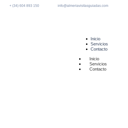
+ (34) 604 893 150
info@almeriavisitasguiadas.com
Inicio
Servicios
Contacto
Inicio
Servicios
Contacto