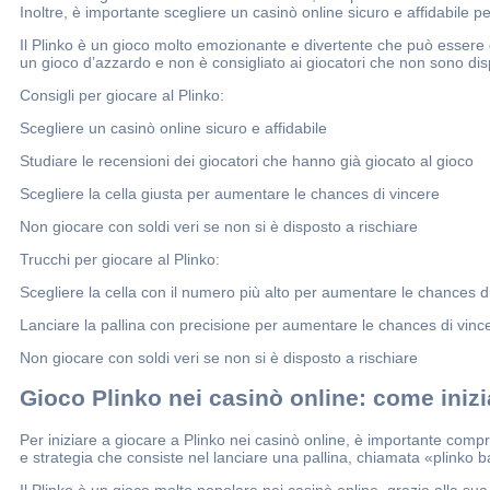
Inoltre, è importante scegliere un casinò online sicuro e affidabile pe
Il Plinko è un gioco molto emozionante e divertente che può essere gi
un gioco d’azzardo e non è consigliato ai giocatori che non sono disp
Consigli per giocare al Plinko:
Scegliere un casinò online sicuro e affidabile
Studiare le recensioni dei giocatori che hanno già giocato al gioco
Scegliere la cella giusta per aumentare le chances di vincere
Non giocare con soldi veri se non si è disposto a rischiare
Trucchi per giocare al Plinko:
Scegliere la cella con il numero più alto per aumentare le chances d
Lanciare la pallina con precisione per aumentare le chances di vinc
Non giocare con soldi veri se non si è disposto a rischiare
Gioco Plinko nei casinò online: come inizi
Per iniziare a giocare a Plinko nei casinò online, è importante compre
e strategia che consiste nel lanciare una pallina, chiamata «plinko ba
Il Plinko è un gioco molto popolare nei casinò online, grazie alla sua s