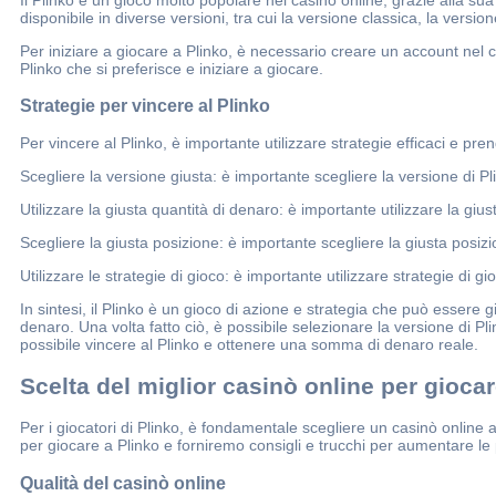
disponibile in diverse versioni, tra cui la versione classica, la vers
Per iniziare a giocare a Plinko, è necessario creare un account nel 
Plinko che si preferisce e iniziare a giocare.
Strategie per vincere al Plinko
Per vincere al Plinko, è importante utilizzare strategie efficaci e p
Scegliere la versione giusta: è importante scegliere la versione di Pli
Utilizzare la giusta quantità di denaro: è importante utilizzare la g
Scegliere la giusta posizione: è importante scegliere la giusta posizi
Utilizzare le strategie di gioco: è importante utilizzare strategie di 
In sintesi, il Plinko è un gioco di azione e strategia che può essere
denaro. Una volta fatto ciò, è possibile selezionare la versione di Pli
possibile vincere al Plinko e ottenere una somma di denaro reale.
Scelta del miglior casinò online per giocar
Per i giocatori di Plinko, è fondamentale scegliere un casinò online af
per giocare a Plinko e forniremo consigli e trucchi per aumentare le p
Qualità del casinò online