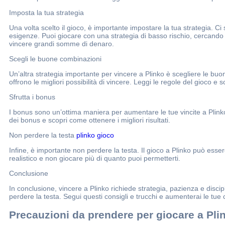
Imposta la tua strategia
Una volta scelto il gioco, è importante impostare la tua strategia. Ci
esigenze. Puoi giocare con una strategia di basso rischio, cercando 
vincere grandi somme di denaro.
Scegli le buone combinazioni
Un’altra strategia importante per vincere a Plinko è scegliere le bu
offrono le migliori possibilità di vincere. Leggi le regole del gioco e
Sfrutta i bonus
I bonus sono un’ottima maniera per aumentare le tue vincite a Plinko. 
dei bonus e scopri come ottenere i migliori risultati.
Non perdere la testa
plinko gioco
Infine, è importante non perdere la testa. Il gioco a Plinko può ess
realistico e non giocare più di quanto puoi permetterti.
Conclusione
In conclusione, vincere a Plinko richiede strategia, pazienza e discipl
perdere la testa. Segui questi consigli e trucchi e aumenterai le tue 
Precauzioni da prendere per giocare a Pli