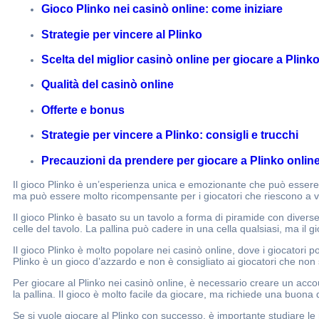
Gioco Plinko nei casinò online: come iniziare
Strategie per vincere al Plinko
Scelta del miglior casinò online per giocare a Plink
Qualità del casinò online
Offerte e bonus
Strategie per vincere a Plinko: consigli e trucchi
Precauzioni da prendere per giocare a Plinko onlin
Il gioco Plinko è un’esperienza unica e emozionante che può essere g
ma può essere molto ricompensante per i giocatori che riescono a v
Il gioco Plinko è basato su un tavolo a forma di piramide con diverse
celle del tavolo. La pallina può cadere in una cella qualsiasi, ma il
Il gioco Plinko è molto popolare nei casinò online, dove i giocatori 
Plinko è un gioco d’azzardo e non è consigliato ai giocatori che non 
Per giocare al Plinko nei casinò online, è necessario creare un acco
la pallina. Il gioco è molto facile da giocare, ma richiede una buona 
Se si vuole giocare al Plinko con successo, è importante studiare le r