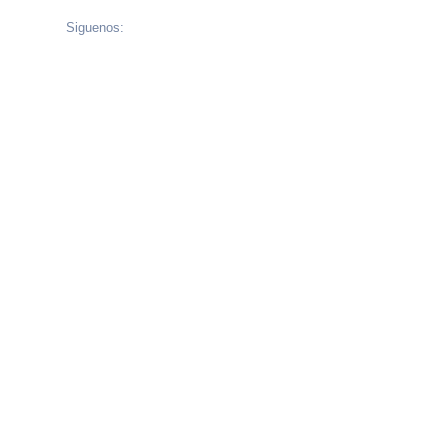
Siguenos: