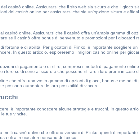
 del casinò online. Assicurarsi che il sito web sia sicuro e che il gioco si
zioni del casinò online per assicurarsi che sia un’opzione sicura e affidab
dal casinò online. Assicurarsi che il casinò offra un’ampia gamma di opzio
ficare se il casinò offre bonus di benvenuto e promozioni per i giocatori r
 fortuna e di abilità. Per giocatori di Plinko, è importante scegliere u
cere. In questo articolo, esploreremo i migliori casinò online per giocar
i opzioni di pagamento e di ritiro, compresi i metodi di pagamento onlin
i loro soldi sono al sicuro e che possono ritirare i loro premi in caso di 
 online che offra una vasta gamma di opzioni di gioco, bonus e metodi di 
che possono aumentare le loro possibilità di vincere.
rucchi
ere, è importante conoscere alcune strategie e trucchi. In questo artico
le tue vincite.
no molti casinò online che offrono versioni di Plinko, quindi è importante
osa gli altri giocatori pensano del gioco.