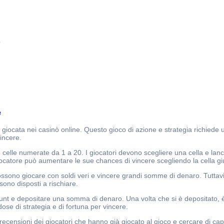
o
e
iocata nei casinò online. Questo gioco di azione e strategia richiede u
incere.
 celle numerate da 1 a 20. I giocatori devono scegliere una cella e lanc
 giocatore può aumentare le sue chances di vincere scegliendo la cella gi
possono giocare con soldi veri e vincere grandi somme di denaro. Tuttavi
sono disposti a rischiare.
unt e depositare una somma di denaro. Una volta che si è depositato, è p
dose di strategia e di fortuna per vincere.
ecensioni dei giocatori che hanno già giocato al gioco e cercare di capir