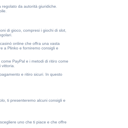
a regolato da autorità giuridiche.
ile.
ni di gioco, compresi i giochi di slot,
egolari.
n casinò online che offra una vasta
e a Plinko e forniremo consigli e
e come PayPal e i metodi di ritiro come
vittoria.
pagamento e ritiro sicuri. In questo
lo, ti presenteremo alcuni consigli e
 scegliere uno che ti piace e che offre