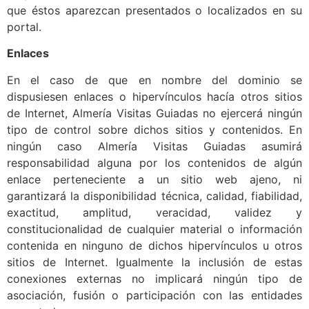
que éstos aparezcan presentados o localizados en su
portal.
Enlaces
En el caso de que en nombre del dominio se
dispusiesen enlaces o hipervínculos hacía otros sitios
de Internet, Almería Visitas Guiadas no ejercerá ningún
tipo de control sobre dichos sitios y contenidos. En
ningún caso Almería Visitas Guiadas asumirá
responsabilidad alguna por los contenidos de algún
enlace perteneciente a un sitio web ajeno, ni
garantizará la disponibilidad técnica, calidad, fiabilidad,
exactitud, amplitud, veracidad, validez y
constitucionalidad de cualquier material o información
contenida en ninguno de dichos hipervínculos u otros
sitios de Internet. Igualmente la inclusión de estas
conexiones externas no implicará ningún tipo de
asociación, fusión o participación con las entidades