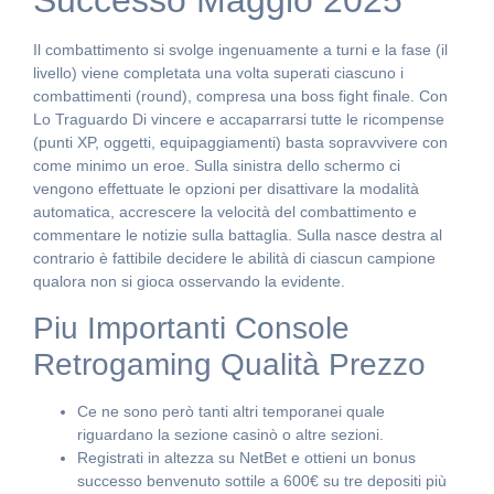
Successo Maggio 2025
Il combattimento si svolge ingenuamente a turni e la fase (il
livello) viene completata una volta superati ciascuno i
combattimenti (round), compresa una boss fight finale. Con
Lo Traguardo Di vincere e accaparrarsi tutte le ricompense
(punti XP, oggetti, equipaggiamenti) basta sopravvivere con
come minimo un eroe. Sulla sinistra dello schermo ci
vengono effettuate le opzioni per disattivare la modalità
automatica, accrescere la velocità del combattimento e
commentare le notizie sulla battaglia. Sulla nasce destra al
contrario è fattibile decidere le abilità di ciascun campione
qualora non si gioca osservando la evidente.
Piu Importanti Console
Retrogaming Qualità Prezzo
Ce ne sono però tanti altri temporanei quale
riguardano la sezione casinò o altre sezioni.
Registrati in altezza su NetBet e ottieni un bonus
successo benvenuto sottile a 600€ su tre depositi più