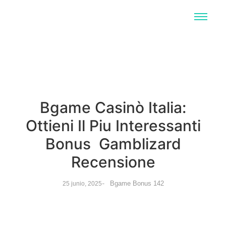
Bgame Casinò Italia:
Ottieni Il Piu Interessanti
Bonus ️ Gamblizard
Recensione
-
Bgame Bonus 142
25 junio, 2025