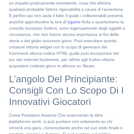
un impatto praticamente inesistente, cosa che elimina
qualsiasi probabile fattore rigiocabilità a causa di l’avventura.
E perfino qui non aiuta il fatto il quale i collezionabili presenti,
anziché approfondire la lore di
bgame
Arda o quantomeno la
crescita successo Gollum, sono ingenuamente degli oggetti a
circostanza, che non hanno alcuna importanza ai fini della
storia o del globo successo gioco. Puoi esercitare questo
creatore vittoria widget con lo scopo di generare dei
frammenti vittoria codice HTML quale puoi incorporare nel
tuo sito internet facilmente, per offrire agli fruitori vittoria
acquistare codesto gioco in altezza su Steam.
L’angolo Del Principiante:
Consigli Con Lo Scopo Di I
Innovativi Giocatori
Come Possiamo Asserire Che osservando la altre
piattaforme simili, si può puntare non solamente su chi
vincerà una gara, ciononostante anche sul suo esito finale o