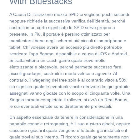
With Bluestacks
A Causa Di l’iscrizione mezzo SPID ci vogliono pochi secondi
neppure richiede la successiva verifica dell’identità, perché
costruiti in un certo significato lo SPID serve proprio a
presente. In Più, il portale è persino ottimizzato per
manifestarsi bene negli schermi più piccoli di smartphone e
tablet. Chi volesse avere un accesso più diretto potrebbe
scaricare l’app Bgame, disponibile a causa di iOS e Android.
Si tratta vittoria un crash game quale trovo molto
elettrizzante e piacevole, perché permette successo fare
piccoli guadagni, costruiti in modo veloce e agevole. Al
contrario, il wagering dei free spin è al contrario vittoria 50x,
ciò significa quale le eventuali vincite derivate dai giri gratuiti
assegnati vanno giocate con lo scopo di cinquanta volte. Una
Singola tornata completato il rollover, si avrà un Real Bonus,
le cui eventuali vincite sono direttamente prelevabili.
Un aspetto essenziale da tenere in considerazione in una
papabile console retrogaming, è il suo austero giochi, oppure
ciascuno i giochi il quale vengono effettuate già installati e il
quale trovi al suo interno. Ti ricordo quale generalmente non