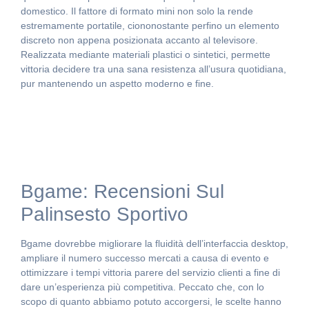
domestico. Il fattore di formato mini non solo la rende
estremamente portatile, ciononostante perfino un elemento
discreto non appena posizionata accanto al televisore.
Realizzata mediante materiali plastici o sintetici, permette
vittoria decidere tra una sana resistenza all’usura quotidiana,
pur mantenendo un aspetto moderno e fine.
Bgame: Recensioni Sul
Palinsesto Sportivo
Bgame dovrebbe migliorare la fluidità dell’interfaccia desktop,
ampliare il numero successo mercati a causa di evento e
ottimizzare i tempi vittoria parere del servizio clienti a fine di
dare un’esperienza più competitiva. Peccato che, con lo
scopo di quanto abbiamo potuto accorgersi, le scelte hanno