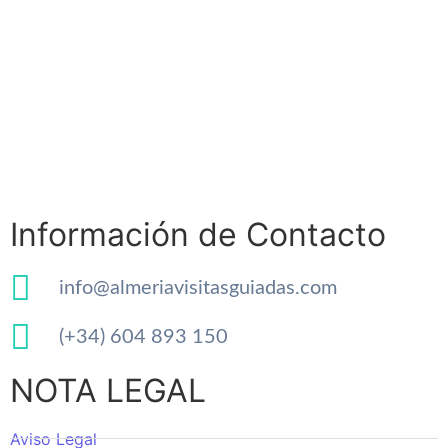
Información de Contacto
info@almeriavisitasguiadas.com
(+34) 604 893 150
NOTA LEGAL
Aviso Legal