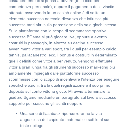
costantemente ci si pensa a dovere (te lo dico per
competenza personale), eppure il pagamento delle vincite
ottenute osservando la un casinò online è di solito un
elemento successo notevole rilevanza che influisce più
successo tanti altri sulla percezione della sala giochi stessa.
Sulla piattaforma con lo scopo di scommesse sportive
successo BGame si può giocare live, oppure a evento
costruiti in passaggio, in altezza su decine successo
avvenimenti vittoria vari sport, fra i quali per esempio calcio,
tennis, pallacanestro, ecc. I bonus e costruiti in determinato
quelli definiti come vittoria benvenuto, vengono effettuate
vittoria gran lunga fra gli strumenti successo marketing più
ampiamente impiegati dalle piattaforme successo
scommesse con lo scopo di incentivare l’utenza per eseguire
specifiche azioni, tra le quali registrazione e il suo primo
deposito sul conto vittoria gioco. Mi avvio a terminare la
giudizio Bgame mediante un paragrafo sul lavoro successo
supporto per ciascuno gli iscritti neppure.
Una serie di flashback ripercorreranno la vita
angosciosa del capiente matematico sottile al suo
triste epilogo.