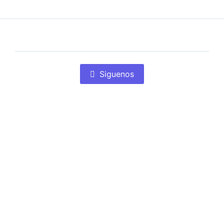
Siguenos