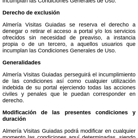
incumplan las Condiciones Generales de Uso.
Derecho de exclusión
Almería Visitas Guiadas se reserva el derecho a
denegar o retirar el acceso a portal y/o los servicios
ofrecidos sin necesidad de preaviso, a instancia
propia o de un tercero, a aquellos usuarios que
incumplan las Condiciones Generales de Uso.
Generalidades
Almería Visitas Guiadas perseguirá el incumplimiento
de las condiciones así como cualquier utilización
indebida de su portal ejerciendo todas las acciones
civiles y penales que le puedan corresponder en
derecho.
Modificación de las presentes condiciones y
duración
Almería Visitas Guiadas podrá modificar en cualquier
momento las condiciones aquí determinadas, siendo