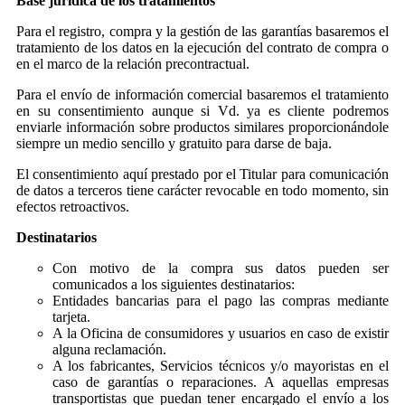
Base jurídica de los tratamientos
Para el registro, compra y la gestión de las garantías basaremos el
tratamiento de los datos en la ejecución del contrato de compra o
en el marco de la relación precontractual.
Para el envío de información comercial basaremos el tratamiento
en su consentimiento aunque si Vd. ya es cliente podremos
enviarle información sobre productos similares proporcionándole
siempre un medio sencillo y gratuito para darse de baja.
El consentimiento aquí prestado por el Titular para comunicación
de datos a terceros tiene carácter revocable en todo momento, sin
efectos retroactivos.
Destinatarios
Con motivo de la compra sus datos pueden ser
comunicados a los siguientes destinatarios:
Entidades bancarias para el pago las compras mediante
tarjeta.
A la Oficina de consumidores y usuarios en caso de existir
alguna reclamación.
A los fabricantes, Servicios técnicos y/o mayoristas en el
caso de garantías o reparaciones. A aquellas empresas
transportistas que puedan tener encargado el envío a los