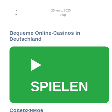
25 junio, 2025
blog
-
Bequeme Online-Casinos in
Deutschland
▶️
SPIELEN
Содержимое