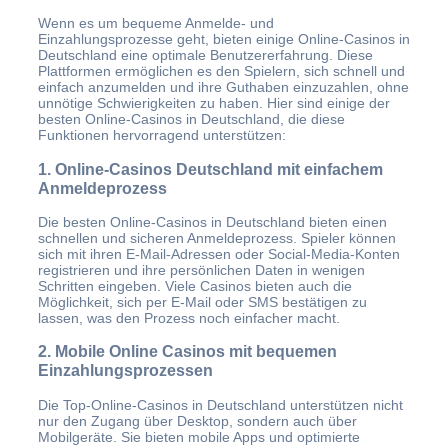
Wenn es um bequeme Anmelde- und
Einzahlungsprozesse geht, bieten einige Online-Casinos in
Deutschland eine optimale Benutzererfahrung. Diese
Plattformen ermöglichen es den Spielern, sich schnell und
einfach anzumelden und ihre Guthaben einzuzahlen, ohne
unnötige Schwierigkeiten zu haben. Hier sind einige der
besten Online-Casinos in Deutschland, die diese
Funktionen hervorragend unterstützen:
1. Online-Casinos Deutschland mit einfachem
Anmeldeprozess
Die besten Online-Casinos in Deutschland bieten einen
schnellen und sicheren Anmeldeprozess. Spieler können
sich mit ihren E-Mail-Adressen oder Social-Media-Konten
registrieren und ihre persönlichen Daten in wenigen
Schritten eingeben. Viele Casinos bieten auch die
Möglichkeit, sich per E-Mail oder SMS bestätigen zu
lassen, was den Prozess noch einfacher macht.
2. Mobile Online Casinos mit bequemen
Einzahlungsprozessen
Die Top-Online-Casinos in Deutschland unterstützen nicht
nur den Zugang über Desktop, sondern auch über
Mobilgeräte. Sie bieten mobile Apps und optimierte