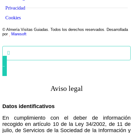
Privacidad
Cookies
© Almería Visitas Guiadas. Todos los derechos reservados. Desarrollada
por
Maresoft
Aviso legal
Datos identificativos
En cumplimiento con el deber de información
recogido en artículo 10 de la Ley 34/2002, de 11 de
julio, de Servicios de la Sociedad de la Información y