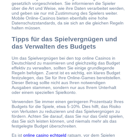
gesetzlich vorgeschrieben. Sie informieren die Spieler
über die Art und Weise, wie ihre Daten verarbeitet werden,
und geben sie nur mit Zustimmung des Spielers weiter.
Mobile Online-Casinos bieten ebenfalls eine hohe
Datenschutzstandards, da sie sich an die gleichen Regeln
halten müssen.
Tipps für das Spielvergnügen und
das Verwalten des Budgets
Um das Spielvergnügen bei den top online Casinos in
Deutschland zu maximieren und gleichzeitig das Budget
effektiv zu verwalten, sollten Sie einige grundlegende
Regeln befolgen. Zuerst ist es wichtig, ein klares Budget
festzulegen, das Sie für Ihre Online-Games bereitstellen.
Dieser Betrag sollte nicht aus Ihren notwendigen
Ausgaben stammen, sondern nur aus Ihrem Unterhalt
oder einem speziellen Spielkonto.
Verwenden Sie immer einen geringeren Prozentsatz Ihres
Budgets für die Spiele, etwa 5-10%. Dies hilft, das Risiko
von Verlusten zu reduzieren und das Spielvergnügen zu
fördern. Achten Sie darauf, dass Sie nur das Geld spielen,
das Sie sich leisten können, und niemals mehr als das
festgelegte Budget überschreiten.
Es ist
online casino echtgeld
ratsam, vor dem Spielen