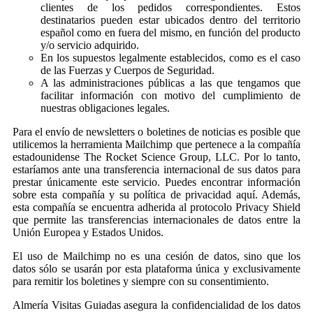
clientes de los pedidos correspondientes. Estos
destinatarios pueden estar ubicados dentro del territorio
español como en fuera del mismo, en función del producto
y/o servicio adquirido.
En los supuestos legalmente establecidos, como es el caso
de las Fuerzas y Cuerpos de Seguridad.
A las administraciones públicas a las que tengamos que
facilitar información con motivo del cumplimiento de
nuestras obligaciones legales.
Para el envío de newsletters o boletines de noticias es posible que
utilicemos la herramienta Mailchimp que pertenece a la compañía
estadounidense The Rocket Science Group, LLC. Por lo tanto,
estaríamos ante una transferencia internacional de sus datos para
prestar únicamente este servicio. Puedes encontrar información
sobre esta compañía y su política de privacidad aquí. Además,
esta compañía se encuentra adherida al protocolo Privacy Shield
que permite las transferencias internacionales de datos entre la
Unión Europea y Estados Unidos.
El uso de Mailchimp no es una cesión de datos, sino que los
datos sólo se usarán por esta plataforma única y exclusivamente
para remitir los boletines y siempre con su consentimiento.
Almería Visitas Guiadas asegura la confidencialidad de los datos