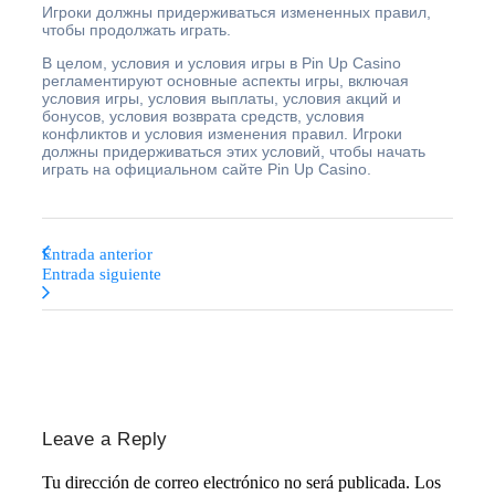
Игроки должны придерживаться измененных правил,
чтобы продолжать играть.
В целом, условия и условия игры в Pin Up Casino
регламентируют основные аспекты игры, включая
условия игры, условия выплаты, условия акций и
бонусов, условия возврата средств, условия
конфликтов и условия изменения правил. Игроки
должны придерживаться этих условий, чтобы начать
играть на официальном сайте Pin Up Casino.
Entrada anterior
Entrada siguiente
Leave a Reply
Tu dirección de correo electrónico no será publicada.
Los