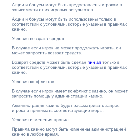
Акции и бонусы могут быть предоставлены игрокам в
зависимости от их игровых результатов.
Акции и бонусы могут быть использованы только в
соответствии с условиями, которые указаны в правилах
казино.
Условия возврата средств
В случае если игрок не может продолжать играть, он
может запросить возврат средств.
Возврат средств может быть сделан
пин ап
только в
соответствии с условиями, которые указаны в правилах
казино.
Условия конфликтов
В случае если игрок имеет конфликт с казино, он может
запросить помощь у администрации казино.
Администрация казино будет рассматривать запрос
игрока и принимать соответствующие меры.
Условия изменения правил
Правила казино могут быть изменены администрацией
казино в любое время.