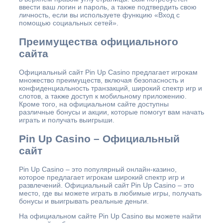
ввести ваш логин и пароль, а также подтвердить свою
личность, если вы используете функцию «Вход с
помощью социальных сетей».
Преимущества официального
сайта
Официальный сайт Pin Up Casino предлагает игрокам
множество преимуществ, включая безопасность и
конфиденциальность транзакций, широкий спектр игр и
слотов, а также доступ к мобильному приложению.
Кроме того, на официальном сайте доступны
различные бонусы и акции, которые помогут вам начать
играть и получать выигрыши.
Pin Up Casino – Официальный
сайт
Pin Up Casino – это популярный онлайн-казино,
которое предлагает игрокам широкий спектр игр и
развлечений. Официальный сайт Pin Up Casino – это
место, где вы можете играть в любимые игры, получать
бонусы и выигрывать реальные деньги.
На официальном сайте Pin Up Casino вы можете найти