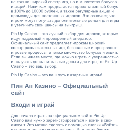
не только широкий спектр игр, но и множество бонусов
и акций. Новичкам предлагается приветственный бонус
в 100% до 10000 рублей, а также регулярные акции и
промокоды для постоянных игроков. Это означает, что
игроки могут получать дополнительные деньги для игры
и увеличить свои шансы на выигрыш.
Pin Up Casino – это лучший выбор для игроков, которые
ищут надежный и проверенный оператор.
Официальный сайт предлагает игрокам широкий
спектр развлекательных игр, безопасные и прозрачные
игровые процессы, а также множество бонусов и акций.
Если вы ищете место, где можно играть с уверенностью
и получать дополнительные деньги для игры, то Pin Up
Casino – это ваш выбор.
Pin Up Casino – это ваш путь к азартным играм!
Пин Ап Казино – Официальный
сайт
Входи и играй
Для начала играть на официальном сайте Pin Up
Casino вам нужно зарегистрироваться и войти в свой
аккаунт. Это можно сделать с помощью кнопки «Войти»
в верхнем правом углу страницы. Вам потребуется