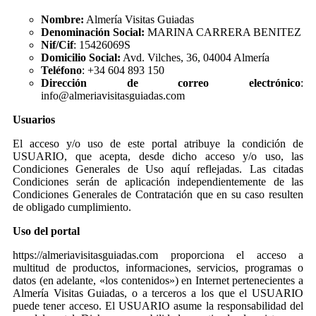
Nombre:
Almería Visitas Guiadas
Denominación Social:
MARINA CARRERA BENITEZ
Nif/Cif
: 15426069S
Domicilio Social:
Avd. Vilches, 36, 04004 Almería
Teléfono
: +34 604 893 150
Dirección de correo electrónico
:
info@almeriavisitasguiadas.com
Usuarios
El acceso y/o uso de este portal atribuye la condición de
USUARIO, que acepta, desde dicho acceso y/o uso, las
Condiciones Generales de Uso aquí reflejadas. Las citadas
Condiciones serán de aplicación independientemente de las
Condiciones Generales de Contratación que en su caso resulten
de obligado cumplimiento.
Uso del portal
https://almeriavisitasguiadas.com proporciona el acceso a
multitud de productos, informaciones, servicios, programas o
datos (en adelante, «los contenidos») en Internet pertenecientes a
Almería Visitas Guiadas, o a terceros a los que el USUARIO
puede tener acceso. El USUARIO asume la responsabilidad del