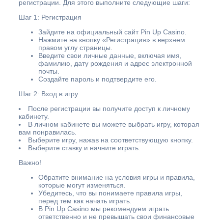
регистрации. Для этого выполните следующие шаги:
Шаг 1: Регистрация
Зайдите на официальный сайт Pin Up Casino.
Нажмите на кнопку «Регистрация» в верхнем
правом углу страницы.
Введите свои личные данные, включая имя,
фамилию, дату рождения и адрес электронной
почты.
Создайте пароль и подтвердите его.
Шаг 2: Вход в игру
После регистрации вы получите доступ к личному
кабинету.
В личном кабинете вы можете выбрать игру, которая
вам понравилась.
Выберите игру, нажав на соответствующую кнопку.
Выберите ставку и начните играть.
Важно!
Обратите внимание на условия игры и правила,
которые могут изменяться.
Убедитесь, что вы понимаете правила игры,
перед тем как начать играть.
В Pin Up Casino мы рекомендуем играть
ответственно и не превышать свои финансовые