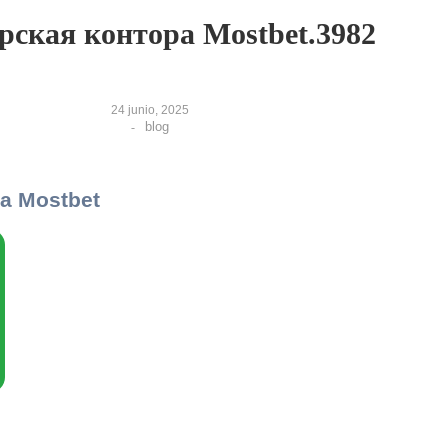
рская контора Mostbet.3982
24 junio, 2025
blog
-
а Mostbet