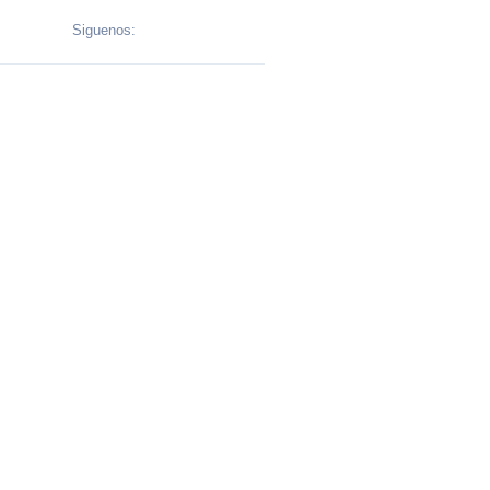
Siguenos: