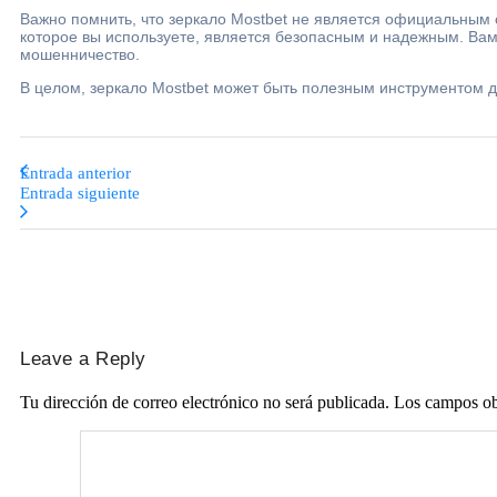
Важно помнить, что зеркало Mostbet не является официальным с
которое вы используете, является безопасным и надежным. Вам
мошенничество.
В целом, зеркало Mostbet может быть полезным инструментом д
Entrada anterior
Entrada siguiente
Leave a Reply
Tu dirección de correo electrónico no será publicada.
Los campos ob