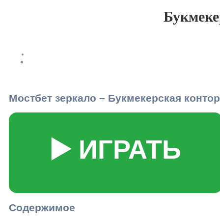
Букмеке
Мостбет зеркало – Букмекерская контор
▶️ ИГРАТЬ
Содержимое