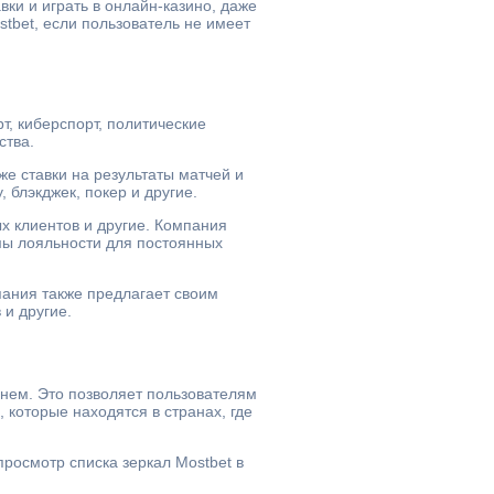
вки и играть в онлайн-казино, даже
stbet, если пользователь не имеет
т, киберспорт, политические
ства.
же ставки на результаты матчей и
 блэкджек, покер и другие.
х клиентов и другие. Компания
мы лояльности для постоянных
пания также предлагает своим
 и другие.
нем. Это позволяет пользователям
 которые находятся в странах, где
просмотр списка зеркал Mostbet в