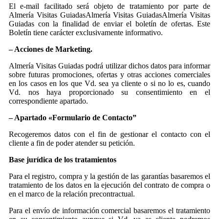
El e-mail facilitado será objeto de tratamiento por parte de
Almería Visitas GuiadasAlmería Visitas GuiadasAlmería Visitas
Guiadas con la finalidad de enviar el boletín de ofertas. Este
Boletín tiene carácter exclusivamente informativo.
– Acciones de Marketing.
Almería Visitas Guiadas podrá utilizar dichos datos para informar
sobre futuras promociones, ofertas y otras acciones comerciales
en los casos en los que Vd. sea ya cliente o si no lo es, cuando
Vd. nos haya proporcionado su consentimiento en el
correspondiente apartado.
– Apartado «Formulario de Contacto”
Recogeremos datos con el fin de gestionar el contacto con el
cliente a fin de poder atender su petición.
Base jurídica de los tratamientos
Para el registro, compra y la gestión de las garantías basaremos el
tratamiento de los datos en la ejecución del contrato de compra o
en el marco de la relación precontractual.
Para el envío de información comercial basaremos el tratamiento