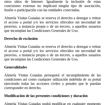
otros sitios de Internet. Igualmente la inclusión de estas
conexiones externas no implicará ningún tipo de asociación,
fusión o participación con las entidades conectadas.
Almería Visitas Guiadas se reserva el derecho a denegar o retirar
el acceso a portal y/o los servicios ofrecidos sin necesidad de
preaviso, a instancia propia o de un tercero, a aquellos usuarios
que incumplan las Condiciones Generales de Uso.
Derecho de exclusión
Almería Visitas Guiadas se reserva el derecho a denegar o retirar
el acceso a portal y/o los servicios ofrecidos sin necesidad de
preaviso, a instancia propia o de un tercero, a aquellos usuarios
que incumplan las Condiciones Generales de Uso.
Generalidades
Almería Visitas Guiadas perseguirá el incumplimiento de las
condiciones así como cualquier utilización indebida de su portal
ejerciendo todas las acciones civiles y penales que le puedan
corresponder en derecho.
Modificación de las presentes condiciones y duración
Almería Visitas Guiadas podrá modificar en cualquier momento