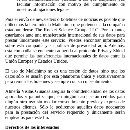
facilitar información con motivo del cumplimiento de
nuestras obligaciones legales.
Para el envío de newsletters o boletines de noticias es posible que
utilicemos la herramienta Mailchimp que pertenece a la compañía
estadounidense The Rocket Science Group, LLC. Por lo tanto,
estaríamos ante una transferencia internacional de sus datos para
prestar únicamente este servicio. Puedes encontrar información
sobre esta compañía y su política de privacidad aquí. Además,
esta compañía se encuentra adherida al protocolo Privacy Shield
que permite las transferencias internacionales de datos entre la
Unión Europea y Estados Unidos.
El uso de Mailchimp no es una cesión de datos, sino que los
datos sólo se usarán por esta plataforma única y exclusivamente
para remitir los boletines y siempre con su consentimiento.
Almería Visitas Guiadas asegura la confidencialidad de los datos
aportados y garantiza que, en ningún caso, serán cedidos para
ningún otro uso sin mediar consentimiento previo y expreso de
nuestros clientes. Sólo le pediremos aquellos datos necesarios
para la prestación del servicio requerido y únicamente serán
empleados para este fin.
Derechos de los interesados