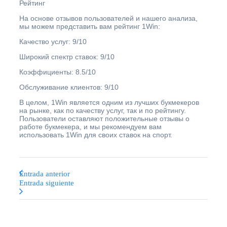
Рейтинг
На основе отзывов пользователей и нашего анализа,
мы можем представить вам рейтинг 1Win:
Качество услуг: 9/10
Широкий спектр ставок: 9/10
Коэффициенты: 8.5/10
Обслуживание клиентов: 9/10
В целом, 1Win является одним из лучших букмекеров
на рынке, как по качеству услуг, так и по рейтингу.
Пользователи оставляют положительные отзывы о
работе букмекера, и мы рекомендуем вам
использовать 1Win для своих ставок на спорт.
Entrada anterior
Entrada siguiente