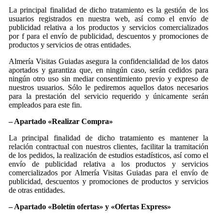
La principal finalidad de dicho tratamiento es la gestión de los
usuarios registrados en nuestra web, así como el envío de
publicidad relativa a los productos y servicios comercializados
por f para el envío de publicidad, descuentos y promociones de
productos y servicios de otras entidades.
Almería Visitas Guiadas asegura la confidencialidad de los datos
aportados y garantiza que, en ningún caso, serán cedidos para
ningún otro uso sin mediar consentimiento previo y expreso de
nuestros usuarios. Sólo le pediremos aquellos datos necesarios
para la prestación del servicio requerido y únicamente serán
empleados para este fin.
– Apartado «Realizar Compra»
La principal finalidad de dicho tratamiento es mantener la
relación contractual con nuestros clientes, facilitar la tramitación
de los pedidos, la realización de estudios estadísticos, así como el
envío de publicidad relativa a los productos y servicios
comercializados por Almería Visitas Guiadas para el envío de
publicidad, descuentos y promociones de productos y servicios
de otras entidades.
– Apartado «Boletín ofertas» y «Ofertas Express»