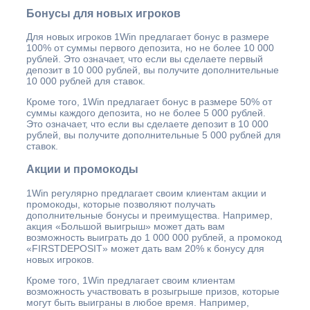
Бонусы для новых игроков
Для новых игроков 1Win предлагает бонус в размере
100% от суммы первого депозита, но не более 10 000
рублей. Это означает, что если вы сделаете первый
депозит в 10 000 рублей, вы получите дополнительные
10 000 рублей для ставок.
Кроме того, 1Win предлагает бонус в размере 50% от
суммы каждого депозита, но не более 5 000 рублей.
Это означает, что если вы сделаете депозит в 10 000
рублей, вы получите дополнительные 5 000 рублей для
ставок.
Акции и промокоды
1Win регулярно предлагает своим клиентам акции и
промокоды, которые позволяют получать
дополнительные бонусы и преимущества. Например,
акция «Большой выигрыш» может дать вам
возможность выиграть до 1 000 000 рублей, а промокод
«FIRSTDEPOSIT» может дать вам 20% к бонусу для
новых игроков.
Кроме того, 1Win предлагает своим клиентам
возможность участвовать в розыгрыше призов, которые
могут быть выиграны в любое время. Например,