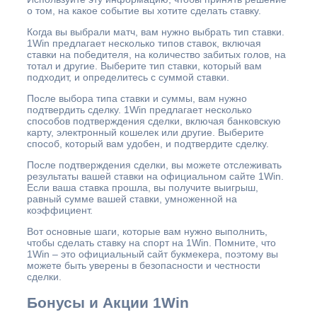
о том, на какое событие вы хотите сделать ставку.
Когда вы выбрали матч, вам нужно выбрать тип ставки.
1Win предлагает несколько типов ставок, включая
ставки на победителя, на количество забитых голов, на
тотал и другие. Выберите тип ставки, который вам
подходит, и определитесь с суммой ставки.
После выбора типа ставки и суммы, вам нужно
подтвердить сделку. 1Win предлагает несколько
способов подтверждения сделки, включая банковскую
карту, электронный кошелек или другие. Выберите
способ, который вам удобен, и подтвердите сделку.
После подтверждения сделки, вы можете отслеживать
результаты вашей ставки на официальном сайте 1Win.
Если ваша ставка прошла, вы получите выигрыш,
равный сумме вашей ставки, умноженной на
коэффициент.
Вот основные шаги, которые вам нужно выполнить,
чтобы сделать ставку на спорт на 1Win. Помните, что
1Win – это официальный сайт букмекера, поэтому вы
можете быть уверены в безопасности и честности
сделки.
Бонусы и Акции 1Win