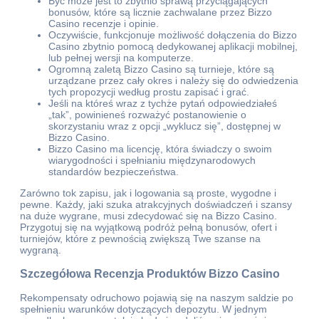
Być może jest to zbytnio sprawą przyciągających
bonusów, które są licznie zachwalane przez Bizzo
Casino recenzje i opinie.
Oczywiście, funkcjonuje możliwość dołączenia do Bizzo
Casino zbytnio pomocą dedykowanej aplikacji mobilnej,
lub pełnej wersji na komputerze.
Ogromną zaletą Bizzo Casino są turnieje, które są
urządzane przez cały okres i należy się do odwiedzenia
tych propozycji według prostu zapisać i grać.
Jeśli na któreś wraz z tychże pytań odpowiedziałeś
„tak”, powinieneś rozważyć postanowienie o
skorzystaniu wraz z opcji „wyklucz się”, dostępnej w
Bizzo Casino.
Bizzo Casino ma licencję, która świadczy o swoim
wiarygodności i spełnianiu międzynarodowych
standardów bezpieczeństwa.
Zarówno tok zapisu, jak i logowania są proste, wygodne i
pewne. Każdy, jaki szuka atrakcyjnych doświadczeń i szansy
na duże wygrane, musi zdecydować się na Bizzo Casino.
Przygotuj się na wyjątkową podróż pełną bonusów, ofert i
turniejów, które z pewnością zwiększą Twe szanse na
wygraną.
Szczegółowa Recenzja Produktów Bizzo Casino
Rekompensaty odruchowo pojawią się na naszym saldzie po
spełnieniu warunków dotyczących depozytu. W jednym