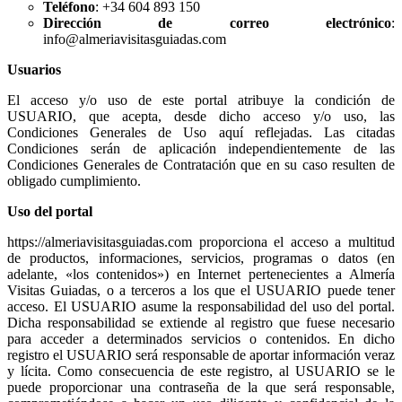
Teléfono
: +34 604 893 150
Dirección de correo electrónico
:
info@almeriavisitasguiadas.com
Usuarios
El acceso y/o uso de este portal atribuye la condición de
USUARIO, que acepta, desde dicho acceso y/o uso, las
Condiciones Generales de Uso aquí reflejadas. Las citadas
Condiciones serán de aplicación independientemente de las
Condiciones Generales de Contratación que en su caso resulten de
obligado cumplimiento.
Uso del portal
https://almeriavisitasguiadas.com proporciona el acceso a multitud
de productos, informaciones, servicios, programas o datos (en
adelante, «los contenidos») en Internet pertenecientes a Almería
Visitas Guiadas, o a terceros a los que el USUARIO puede tener
acceso. El USUARIO asume la responsabilidad del uso del portal.
Dicha responsabilidad se extiende al registro que fuese necesario
para acceder a determinados servicios o contenidos. En dicho
registro el USUARIO será responsable de aportar información veraz
y lícita. Como consecuencia de este registro, al USUARIO se le
puede proporcionar una contraseña de la que será responsable,