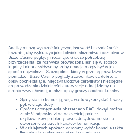
Analizy muszą wykazać faktyczną losowość i niezależność
hazardu, aby wykluczyć jakiekolwiek fałszerstwa i oszustwa w
Bizzo Casino poglądy i recenzje. Gracze potrzebują
przyrzeczenia, że rozrywka prowadzona jest się w sposób
legalny i nieprzewidywalny, żeby emocje mogły być w jaki
sposób największe. Szczególnie, kiedy w grze są prawdziwe
pieniądze i Bizzo Casino poglądy zawodników są dobre, a
opisy pochlebiające. Międzynarodowe certyfikaty i niezbędne
do prowadzenia działalności autoryzacje odnajdziemy na
stronie www głównej, a także opisy graczy spośród Lokalny.
Spiny się nie kumulują, więc warto wykorzystać 1-wszy
pęk w ciągu doby.
Oprócz udostępnienia obszernego FAQ, dokąd można
znaleźć odpowiedzi na najczęściej palące
użytkowników problemy, owo zdecydowano się na
otworzenie aż trzech kanałów komunikacji.
W dzisiejszych epokach ogromny wybór konsol a także
licencja nie zaakceptować są już ponieważ