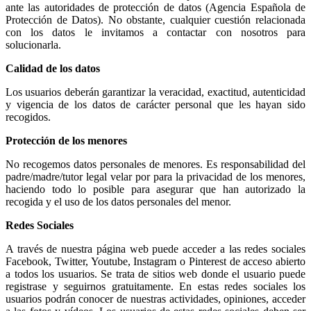
ante las autoridades de protección de datos (Agencia Española de
Protección de Datos). No obstante, cualquier cuestión relacionada
con los datos le invitamos a contactar con nosotros para
solucionarla.
Calidad de los datos
Los usuarios deberán garantizar la veracidad, exactitud, autenticidad
y vigencia de los datos de carácter personal que les hayan sido
recogidos.
Protección de los menores
No recogemos datos personales de menores. Es responsabilidad del
padre/madre/tutor legal velar por para la privacidad de los menores,
haciendo todo lo posible para asegurar que han autorizado la
recogida y el uso de los datos personales del menor.
Redes Sociales
A través de nuestra página web puede acceder a las redes sociales
Facebook, Twitter, Youtube, Instagram o Pinterest de acceso abierto
a todos los usuarios. Se trata de sitios web donde el usuario puede
registrase y seguirnos gratuitamente. En estas redes sociales los
usuarios podrán conocer de nuestras actividades, opiniones, acceder