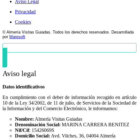
Aviso Legal
Privacidad
Cookies
© Almería Visitas Guiadas. Todos los derechos reservados. Desarrollada
por
Maresoft
Aviso legal
Datos identificativos
En cumplimiento con el deber de información recogido en artículo
10 de la Ley 34/2002, de 11 de julio, de Servicios de la Sociedad de
la Información y del Comercio Electrónico, le informamos:
Nombre:
Almería Visitas Guiadas
Denominación Social:
MARINA CARRERA BENITEZ
Nif/Cif
: 15426069S
Domicilio Social:
Avd. Vilches, 36, 04004 Almería