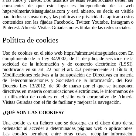
a las fotos y vídeos. Los usuarios de estas redes sociales deben ser
conscientes de que este lugar es independiente de la web
https://almeriavisitasguiadas.com y está abierto, es decir, es visible
para todos sus usuarios, y las políticas de privacidad a aplicar a estos
contenidos son las fijadas Facebook, Twitter, Youtube, Instagram o
Pinterest. Almería Visitas Guiadas no es titular de las redes sociales.
Política de cookies
Uso de cookies en el sitio web https://almeriavisitasguiadas.com En
cumplimiento de la Ley 34/2002, de 11 de julio, de servicios de la
sociedad de la información y de comercio electrónico (LSSI),
modificada en su art. 22 por el art. 4.3 perteneciente al Título II,
Modificaciones relativas a la transposición de Directivas en materia
de Telecomunicaciones y Sociedad de la Información, del Real
Decreto Ley 13/2012, de 30 de marzo por el que se transponen
directivas en materia comunicaciones electrónicas, le informamos de
la utilización de cookies en el sitio web corporativo de Almería
Visitas Guiadas con el fin de facilitar y mejorar la navegación.
¿QUÉ SON LAS COOKIES?
Una cookie es un fichero que se descarga en el disco duro de su
ordenador al acceder a determinadas páginas web o aplicaciones.
Las cookies permiten, entre otras cosas, recopilar información