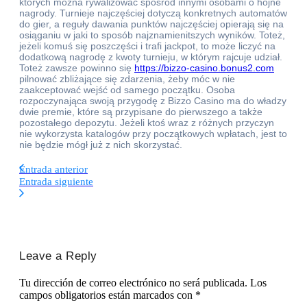
których można rywalizować spośród innymi osobami o hojne
nagrody. Turnieje najczęściej dotyczą konkretnych automatów
do gier, a reguły dawania punktów najczęściej opierają się na
osiąganiu w jaki to sposób najznamienitszych wyników. Toteż,
jeżeli komuś się poszczęści i trafi jackpot, to może liczyć na
dodatkową nagrodę z kwoty turnieju, w którym rajcuje udział.
Toteż zawsze powinno się
https://bizzo-casino.bonus2.com
pilnować zbliżające się zdarzenia, żeby móc w nie
zaakceptować wejść od samego początku. Osoba
rozpoczynająca swoją przygodę z Bizzo Casino ma do władzy
dwie premie, które są przypisane do pierwszego a także
pozostałego depozytu. Jeżeli ktoś wraz z różnych przyczyn
nie wykorzysta katalogów przy początkowych wpłatach, jest to
nie będzie mógł już z nich skorzystać.
Entrada anterior
Entrada siguiente
Leave a Reply
Tu dirección de correo electrónico no será publicada.
Los
campos obligatorios están marcados con
*