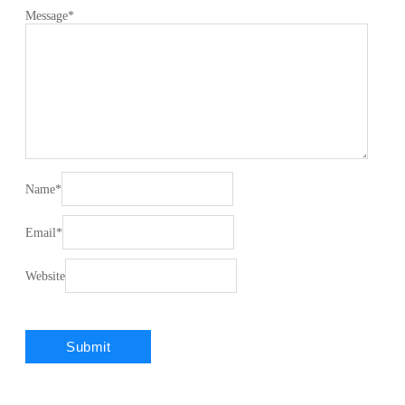
Message
*
Name
*
Email
*
Website