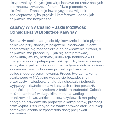
i kryptowaluty. Kasyno jest więc łaskawe na rzecz naszych
internautów, zwłaszcza że umożliwia płatności w
złotówkach. Transakcje inwestycyjne są więc nie
zaakceptować tylko prędkie i komfortowe, jednak jak
najważniejsze bezpieczne.
Zabawy W Nv Casino – Jakie Możliwości
Odnajdziesz W Bibliotece Kasyna?
Strona NV casino ładuje się błyskawicznie i działa płynnie
poniekąd przy słabszym połączeniu sieciowym. Złącze
dostosowuje się mechanicznie do odwiedzenia ekranu, a
najważniejsze procedury – jak się zarejestrować,
logowanie, wpłaty, rozrywki, aktywacja bonusów – są
dostępne wraz z pułapu paru kliknięć. Użytkownicy mogą
korzystać z pełnego katalogu gier, w tymże slotów, stołów i
kasyna na żywo, z brakiem potrzeby pobierania
pobocznego oprogramowania. Proces tworzenia konta
bankowego w NVcasino wydaje się bezzwłoczny i
przejrzysty – zbudowany tak, aby chociażby jednostki
wyjąwszy doświadczenia w kasynach online poradziły
osobiście spośród przedtem z brakiem trudności. Całość
można zamknąć w ciągu kilku minut, a według
zrealizowaniu wszystkich etapów użytkownik ma pełny
dostęp do odwiedzenia propozycje komputerów, promocji
oraz wypłat. Dziś kasyno nie zaakceptować oferuje funkcji
samowykluczenia bezpośrednio dostępnej gwoli