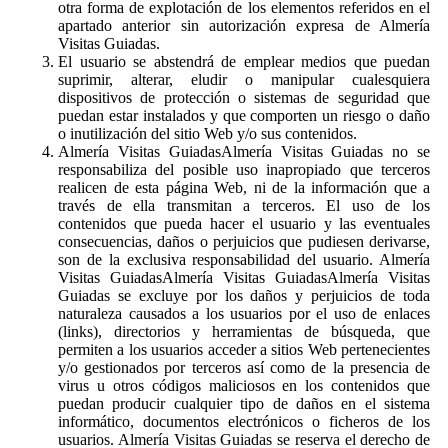
otra forma de explotación de los elementos referidos en el
apartado anterior sin autorización expresa de Almería
Visitas Guiadas.
El usuario se abstendrá de emplear medios que puedan
suprimir, alterar, eludir o manipular cualesquiera
dispositivos de protección o sistemas de seguridad que
puedan estar instalados y que comporten un riesgo o daño
o inutilización del sitio Web y/o sus contenidos.
Almería Visitas GuiadasAlmería Visitas Guiadas no se
responsabiliza del posible uso inapropiado que terceros
realicen de esta página Web, ni de la información que a
través de ella transmitan a terceros. El uso de los
contenidos que pueda hacer el usuario y las eventuales
consecuencias, daños o perjuicios que pudiesen derivarse,
son de la exclusiva responsabilidad del usuario. Almería
Visitas GuiadasAlmería Visitas GuiadasAlmería Visitas
Guiadas se excluye por los daños y perjuicios de toda
naturaleza causados a los usuarios por el uso de enlaces
(links), directorios y herramientas de búsqueda, que
permiten a los usuarios acceder a sitios Web pertenecientes
y/o gestionados por terceros así como de la presencia de
virus u otros códigos maliciosos en los contenidos que
puedan producir cualquier tipo de daños en el sistema
informático, documentos electrónicos o ficheros de los
usuarios. Almería Visitas Guiadas se reserva el derecho de