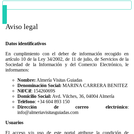
Aviso legal
Datos identificativos
En cumplimiento con el deber de información recogido en
artículo 10 de la Ley 34/2002, de 11 de julio, de Servicios de la
Sociedad de la Información y del Comercio Electrónico, le
informamos:
Nombre:
Almería Visitas Guiadas
Denominación Social:
MARINA CARRERA BENITEZ
Nif/Cif
: 15426069S
Domicilio Social:
Avd. Vilches, 36, 04004 Almería
Teléfono
: +34 604 893 150
Dirección de correo electrónico
:
info@almeriavisitasguiadas.com
Usuarios
El acceso y/o uso de este portal atribuye la condición de