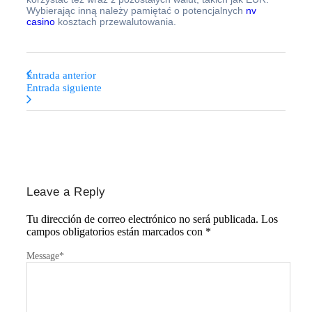
Wybierając inną należy pamiętać o potencjalnych
nv
casino
kosztach przewalutowania.
Entrada anterior
Entrada siguiente
Leave a Reply
Tu dirección de correo electrónico no será publicada.
Los
campos obligatorios están marcados con
*
Message
*