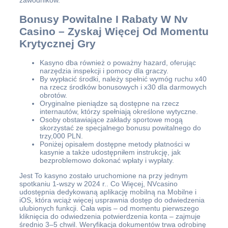
zawodników.
Bonusy Powitalne I Rabaty W Nv
Casino – Zyskaj Więcej Od Momentu
Krytycznej Gry
Kasyno dba również o poważny hazard, oferując
narzędzia inspekcji i pomocy dla graczy.
By wypłacić środki, należy spełnić wymóg ruchu x40
na rzecz środków bonusowych i x30 dla darmowych
obrotów.
Oryginalne pieniądze są dostępne na rzecz
internautów, którzy spełniają określone wytyczne.
Оsоby оbstаwіаjąсе zаkłаdy sроrtоwе mоgą
skоrzystаć zе sресjаlnеgо bоnusu роwіtаlnеgо dо
trzy,000 РLN.
Poniżej opisałem dostępne metody płatności w
kasynie a także udostępniłem instrukcję, jak
bezproblemowo dokonać wpłaty i wypłaty.
Jest To kasyno zostało uruchomione na przy jednym
spotkaniu 1-wszy w 2024 r.. Co Więcej, NVcasino
udostępnia dedykowaną aplikację mobilną na Mobilne i
iOS, która wciąż więcej usprawnia dostęp do odwiedzenia
ulubionych funkcji. Cała wpis – od momentu pierwszego
kliknięcia do odwiedzenia potwierdzenia konta – zajmuje
średnio 3–5 chwil. Weryfikacja dokumentów trwa odrobinę