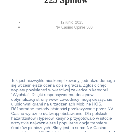
12 junio, 2025
Nv Casino Opinie 383
-
Tok jest niezwykle nieskomplikowany, jednakże domaga
się wcześniejsza ocena opisie gracza. Zgłosić chęć
wypłaty powinieneś w właściwej zakładce o kategorii
“Wypłata”. Dzięki responsywnemu designowi i
optymalizacji strony www, zawodnicy mogą cieszyć się
ulubionymi grami na urządzeniach Mobilne i iOS.
Różnorodne metody płatności przekazywane przez NV
Casino wyraźnie ułatwiają obstawianie. Dla polskich
hazardzistów i typerów, kasyno przygotowało w istocie
wszystkie najważniejsze i popularne opcje transferu
środków pieniężnych. Sloty jest to serce NV Casino,