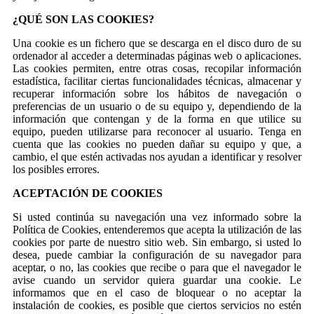
¿QUÉ SON LAS COOKIES?
Una cookie es un fichero que se descarga en el disco duro de su
ordenador al acceder a determinadas páginas web o aplicaciones.
Las cookies permiten, entre otras cosas, recopilar información
estadística, facilitar ciertas funcionalidades técnicas, almacenar y
recuperar información sobre los hábitos de navegación o
preferencias de un usuario o de su equipo y, dependiendo de la
información que contengan y de la forma en que utilice su
equipo, pueden utilizarse para reconocer al usuario. Tenga en
cuenta que las cookies no pueden dañar su equipo y que, a
cambio, el que estén activadas nos ayudan a identificar y resolver
los posibles errores.
ACEPTACIÓN DE COOKIES
Si usted continúa su navegación una vez informado sobre la
Política de Cookies, entenderemos que acepta la utilización de las
cookies por parte de nuestro sitio web. Sin embargo, si usted lo
desea, puede cambiar la configuración de su navegador para
aceptar, o no, las cookies que recibe o para que el navegador le
avise cuando un servidor quiera guardar una cookie. Le
informamos que en el caso de bloquear o no aceptar la
instalación de cookies, es posible que ciertos servicios no estén