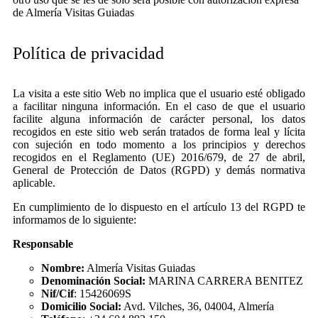
de Almería Visitas Guiadas
Política de privacidad
La visita a este sitio Web no implica que el usuario esté obligado
a facilitar ninguna información. En el caso de que el usuario
facilite alguna información de carácter personal, los datos
recogidos en este sitio web serán tratados de forma leal y lícita
con sujeción en todo momento a los principios y derechos
recogidos en el Reglamento (UE) 2016/679, de 27 de abril,
General de Protección de Datos (RGPD) y demás normativa
aplicable.
En cumplimiento de lo dispuesto en el artículo 13 del RGPD te
informamos de lo siguiente:
Responsable
Nombre:
Almería Visitas Guiadas
Denominación Social:
MARINA CARRERA BENITEZ
Nif/Cif
: 15426069S
Domicilio Social:
Avd. Vilches, 36, 04004, Almería