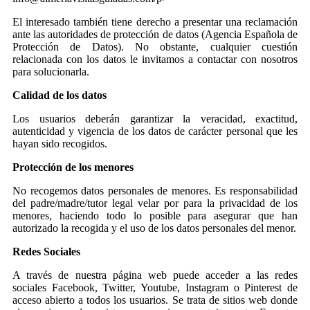
El interesado también tiene derecho a presentar una reclamación
ante las autoridades de protección de datos (Agencia Española de
Protección de Datos). No obstante, cualquier cuestión
relacionada con los datos le invitamos a contactar con nosotros
para solucionarla.
Calidad de los datos
Los usuarios deberán garantizar la veracidad, exactitud,
autenticidad y vigencia de los datos de carácter personal que les
hayan sido recogidos.
Protección de los menores
No recogemos datos personales de menores. Es responsabilidad
del padre/madre/tutor legal velar por para la privacidad de los
menores, haciendo todo lo posible para asegurar que han
autorizado la recogida y el uso de los datos personales del menor.
Redes Sociales
A través de nuestra página web puede acceder a las redes
sociales Facebook, Twitter, Youtube, Instagram o Pinterest de
acceso abierto a todos los usuarios. Se trata de sitios web donde