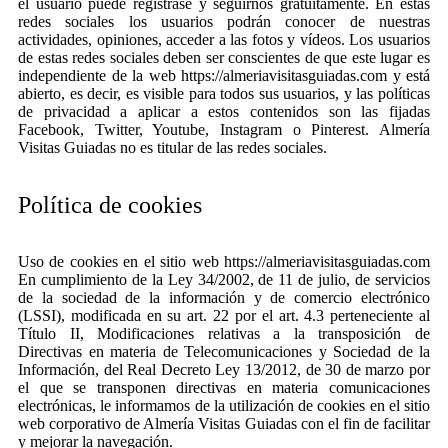
el usuario puede registrase y seguirnos gratuitamente. En estas
redes sociales los usuarios podrán conocer de nuestras
actividades, opiniones, acceder a las fotos y vídeos. Los usuarios
de estas redes sociales deben ser conscientes de que este lugar es
independiente de la web https://almeriavisitasguiadas.com y está
abierto, es decir, es visible para todos sus usuarios, y las políticas
de privacidad a aplicar a estos contenidos son las fijadas
Facebook, Twitter, Youtube, Instagram o Pinterest. Almería
Visitas Guiadas no es titular de las redes sociales.
Política de cookies
Uso de cookies en el sitio web https://almeriavisitasguiadas.com
En cumplimiento de la Ley 34/2002, de 11 de julio, de servicios
de la sociedad de la información y de comercio electrónico
(LSSI), modificada en su art. 22 por el art. 4.3 perteneciente al
Título II, Modificaciones relativas a la transposición de
Directivas en materia de Telecomunicaciones y Sociedad de la
Información, del Real Decreto Ley 13/2012, de 30 de marzo por
el que se transponen directivas en materia comunicaciones
electrónicas, le informamos de la utilización de cookies en el sitio
web corporativo de Almería Visitas Guiadas con el fin de facilitar
y mejorar la navegación.