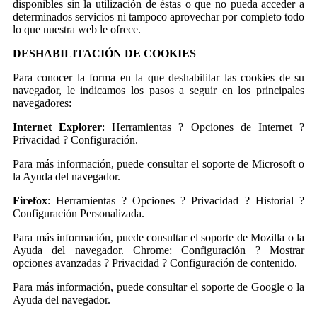
disponibles sin la utilización de éstas o que no pueda acceder a
determinados servicios ni tampoco aprovechar por completo todo
lo que nuestra web le ofrece.
DESHABILITACIÓN DE COOKIES
Para conocer la forma en la que deshabilitar las cookies de su
navegador, le indicamos los pasos a seguir en los principales
navegadores:
Internet Explorer
: Herramientas ? Opciones de Internet ?
Privacidad ? Configuración.
Para más información, puede consultar el soporte de Microsoft o
la Ayuda del navegador.
Firefox
: Herramientas ? Opciones ? Privacidad ? Historial ?
Configuración Personalizada.
Para más información, puede consultar el soporte de Mozilla o la
Ayuda del navegador. Chrome: Configuración ? Mostrar
opciones avanzadas ? Privacidad ? Configuración de contenido.
Para más información, puede consultar el soporte de Google o la
Ayuda del navegador.