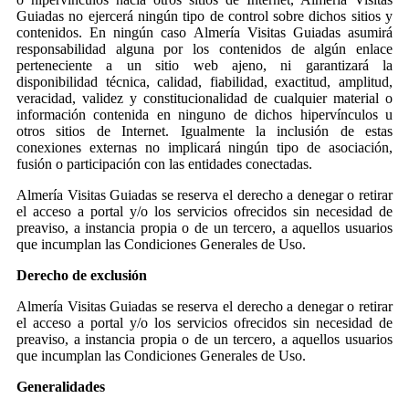
Guiadas no ejercerá ningún tipo de control sobre dichos sitios y
contenidos. En ningún caso Almería Visitas Guiadas asumirá
responsabilidad alguna por los contenidos de algún enlace
perteneciente a un sitio web ajeno, ni garantizará la
disponibilidad técnica, calidad, fiabilidad, exactitud, amplitud,
veracidad, validez y constitucionalidad de cualquier material o
información contenida en ninguno de dichos hipervínculos u
otros sitios de Internet. Igualmente la inclusión de estas
conexiones externas no implicará ningún tipo de asociación,
fusión o participación con las entidades conectadas.
Almería Visitas Guiadas se reserva el derecho a denegar o retirar
el acceso a portal y/o los servicios ofrecidos sin necesidad de
preaviso, a instancia propia o de un tercero, a aquellos usuarios
que incumplan las Condiciones Generales de Uso.
Derecho de exclusión
Almería Visitas Guiadas se reserva el derecho a denegar o retirar
el acceso a portal y/o los servicios ofrecidos sin necesidad de
preaviso, a instancia propia o de un tercero, a aquellos usuarios
que incumplan las Condiciones Generales de Uso.
Generalidades