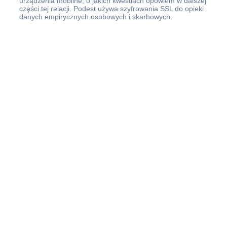
urządzenia mobilne, o jakich kwestiach opowiem w dalszej
części tej relacji. Podest używa szyfrowania SSL do opieki
danych empirycznych osobowych i skarbowych.