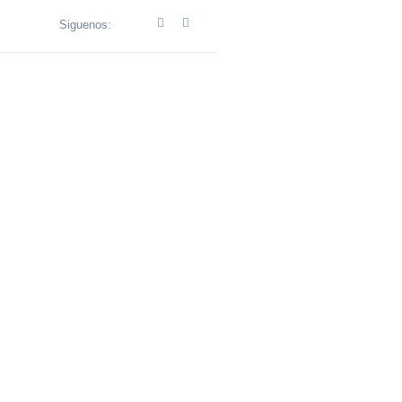
Siguenos: