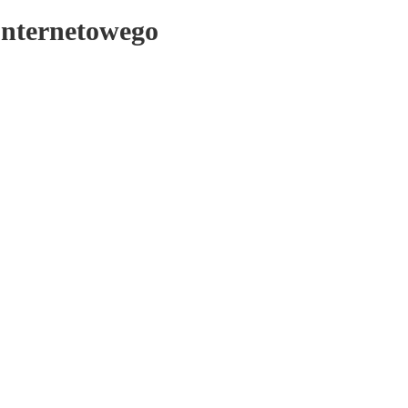
Internetowego