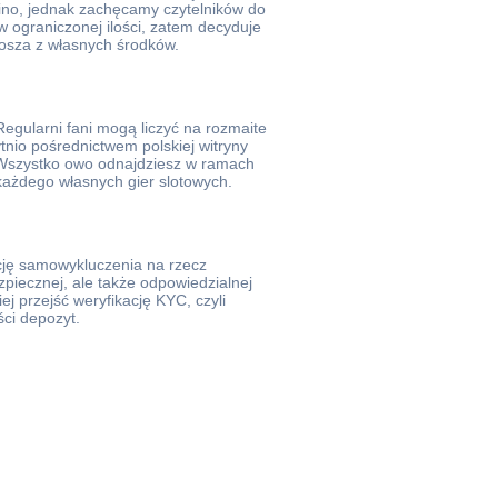
no, jednak zachęcamy czytelników do
 ograniczonej ilości, zatem decyduje
rosza z własnych środków.
egularni fani mogą liczyć na rozmaite
tnio pośrednictwem polskiej witryny
y. Wszystko owo odnajdziesz w ramach
każdego własnych gier slotowych.
cję samowykluczenia na rzecz
iecznej, ale także odpowiedzialnej
j przejść weryfikację KYC, czyli
ci depozyt.