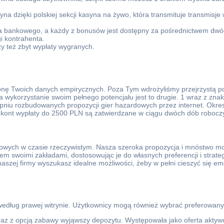
 dzięki polskiej sekcji kasyna na żywo, która transmituje transmisje 
ta bankowego, a każdy z bonusów jest dostępny za pośrednictwem dw
i kontrahenta.
zy też zbyt wypłaty wygranych.
nę Twoich danych empirycznych. Poza Tym wdrożyliśmy przejrzystą poli
 a wykorzystanie swoim pełnego potencjału jest to drugie. 1 wraz z z
pniu rozbudowanych propozycji gier hazardowych przez internet. Okres
 kont wypłaty do 2500 PLN są zatwierdzane w ciągu dwóch dób robocz
wych w czasie rzeczywistym. Nasza szeroka propozycja i mnóstwo mo
m swoimi zakładami, dostosowując je do własnych preferencji i strateg
 naszej firmy wyszukasz idealne możliwości, żeby w pełni cieszyć się 
według prawej witrynie. Użytkownicy mogą również wybrać preferowany 
wraz z opcją zabawy wyjąwszy depozytu. Występowała jako oferta akty