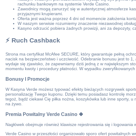
rachunku bankowym na systemie Verde Casino.
Zawodnicy mogą zanurzyć się w autentycznej atmosferze kasyna
przyjaznymi krupierami.
Oferta jest ważna poprzez 4 dni od momencie założenia kon
W naszym serwisie rozumiemy znaczenie niezawodnej obsług
Kasyno odrzucić pobiera żadnych prowizji, ani za depozyty, c
⚡️ Ruch Cashback
Strona ma certyfikat McAfee SECURE, który gwarantuje pełną ochro
nacisk na bezpieczeństwo i uczciwość. Odebranie bonusu jest to 1,
wydaje się zjawisko, że zapewniamy dziś jedną z w największym sto
momentu kwoty i procedury płatności. W wypadku zweryfikowanych
Bonusy I Promocje
W Kasyna Verde możesz typować efekty bieżących rozgrywek sporto
personalizację Twego kuponu. Dzięki temu posiadasz kontrolę morze
tegoż, bądź ciekawi Cię piłka nożna, koszykówka lub inne sporty, u
na żywo.
Premia Powitalny Verde Casino 🍀
Nagłówek obejmuje również klawisze rejestrowania się i logowania 
Verde Casino w przeszłości organizowało sporo ofert powitalnych 