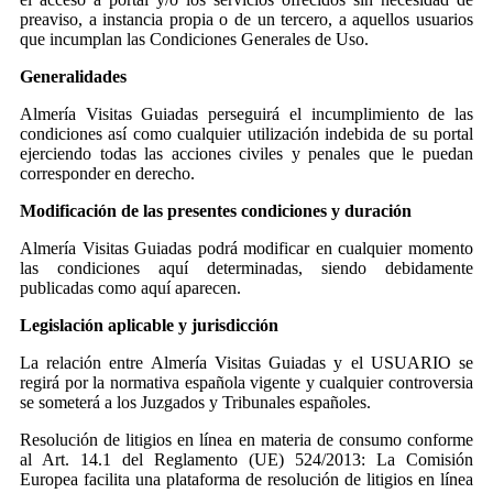
preaviso, a instancia propia o de un tercero, a aquellos usuarios
que incumplan las Condiciones Generales de Uso.
Generalidades
Almería Visitas Guiadas perseguirá el incumplimiento de las
condiciones así como cualquier utilización indebida de su portal
ejerciendo todas las acciones civiles y penales que le puedan
corresponder en derecho.
Modificación de las presentes condiciones y duración
Almería Visitas Guiadas podrá modificar en cualquier momento
las condiciones aquí determinadas, siendo debidamente
publicadas como aquí aparecen.
Legislación aplicable y jurisdicción
La relación entre Almería Visitas Guiadas y el USUARIO se
regirá por la normativa española vigente y cualquier controversia
se someterá a los Juzgados y Tribunales españoles.
Resolución de litigios en línea en materia de consumo conforme
al Art. 14.1 del Reglamento (UE) 524/2013: La Comisión
Europea facilita una plataforma de resolución de litigios en línea