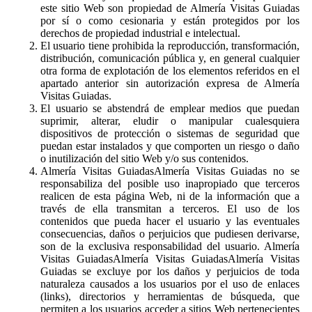
este sitio Web son propiedad de Almería Visitas Guiadas
por sí o como cesionaria y están protegidos por los
derechos de propiedad industrial e intelectual.
El usuario tiene prohibida la reproducción, transformación,
distribución, comunicación pública y, en general cualquier
otra forma de explotación de los elementos referidos en el
apartado anterior sin autorización expresa de Almería
Visitas Guiadas.
El usuario se abstendrá de emplear medios que puedan
suprimir, alterar, eludir o manipular cualesquiera
dispositivos de protección o sistemas de seguridad que
puedan estar instalados y que comporten un riesgo o daño
o inutilización del sitio Web y/o sus contenidos.
Almería Visitas GuiadasAlmería Visitas Guiadas no se
responsabiliza del posible uso inapropiado que terceros
realicen de esta página Web, ni de la información que a
través de ella transmitan a terceros. El uso de los
contenidos que pueda hacer el usuario y las eventuales
consecuencias, daños o perjuicios que pudiesen derivarse,
son de la exclusiva responsabilidad del usuario. Almería
Visitas GuiadasAlmería Visitas GuiadasAlmería Visitas
Guiadas se excluye por los daños y perjuicios de toda
naturaleza causados a los usuarios por el uso de enlaces
(links), directorios y herramientas de búsqueda, que
permiten a los usuarios acceder a sitios Web pertenecientes