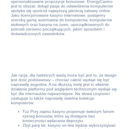
spersonalizowane propozycje bonusowe. EnergyCasino
jest to obszar, dokąd pasja do odwiedzenia komputerów
spotyka się spośród najwyższą jakością zabawy online.
Jako licencjonowane kasyno internetowe, podajemy
szeroką gamę automatów do komputerów, komputerów
stołowych oraz kasyna na żywo, uporządkowanych do
potrzeb zarówno początkujących, jakim sposobem i
doświadczonych zawodników.
Jak racja, dla niektórych wadą może być jest to, że design
jest dość podstawowy – chociaż całość wydaje się być
naprawdę wygodna. A na dłuższą metę jest to właśnie
działanie platformy pod względem technicznym wydaje się
być dla internautów najważniejsze. Na słowa czujności
zasługuje tu także naprawdę świetna kolekcja
komputerów.
Tuż Przy zapisu kasyno proponuje świeżym fanom
szereg bonusów, które są dostępne bez
konieczności wpłacania depozytu.
Zbyt parę lat, kasyno on-line będzie wykorzystywać