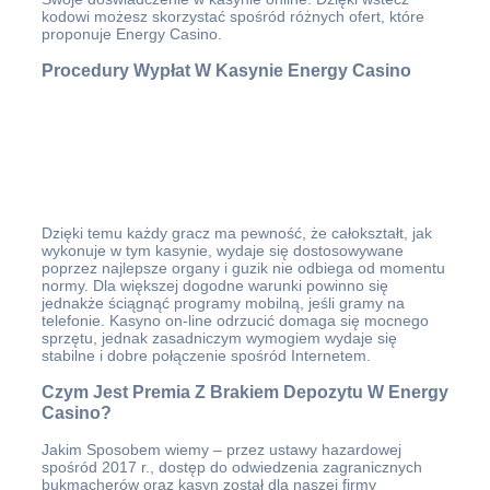
kodowi możesz skorzystać spośród różnych ofert, które
proponuje Energy Casino.
Procedury Wypłat W Kasynie Energy Casino
Dzięki temu każdy gracz ma pewność, że całokształt, jak
wykonuje w tym kasynie, wydaje się dostosowywane
poprzez najlepsze organy i guzik nie odbiega od momentu
normy. Dla większej dogodne warunki powinno się
jednakże ściągnąć programy mobilną, jeśli gramy na
telefonie. Kasyno on-line odrzucić domaga się mocnego
sprzętu, jednak zasadniczym wymogiem wydaje się
stabilne i dobre połączenie spośród Internetem.
Czym Jest Premia Z Brakiem Depozytu W Energy
Casino?
Jakim Sposobem wiemy – przez ustawy hazardowej
spośród 2017 r., dostęp do odwiedzenia zagranicznych
bukmacherów oraz kasyn został dla naszej firmy