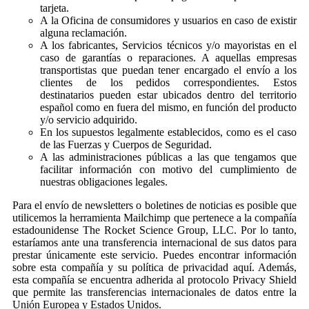
tarjeta.
A la Oficina de consumidores y usuarios en caso de existir
alguna reclamación.
A los fabricantes, Servicios técnicos y/o mayoristas en el
caso de garantías o reparaciones. A aquellas empresas
transportistas que puedan tener encargado el envío a los
clientes de los pedidos correspondientes. Estos
destinatarios pueden estar ubicados dentro del territorio
español como en fuera del mismo, en función del producto
y/o servicio adquirido.
En los supuestos legalmente establecidos, como es el caso
de las Fuerzas y Cuerpos de Seguridad.
A las administraciones públicas a las que tengamos que
facilitar información con motivo del cumplimiento de
nuestras obligaciones legales.
Para el envío de newsletters o boletines de noticias es posible que
utilicemos la herramienta Mailchimp que pertenece a la compañía
estadounidense The Rocket Science Group, LLC. Por lo tanto,
estaríamos ante una transferencia internacional de sus datos para
prestar únicamente este servicio. Puedes encontrar información
sobre esta compañía y su política de privacidad aquí. Además,
esta compañía se encuentra adherida al protocolo Privacy Shield
que permite las transferencias internacionales de datos entre la
Unión Europea y Estados Unidos.