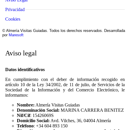
Privacidad
Cookies
© Almería Visitas Guiadas. Todos los derechos reservados. Desarrollada
por
Maresoft
Aviso legal
Datos identificativos
En cumplimiento con el deber de información recogido en
artículo 10 de la Ley 34/2002, de 11 de julio, de Servicios de la
Sociedad de la Información y del Comercio Electrónico, le
informamos:
Nombre:
Almería Visitas Guiadas
Denominación Social:
MARINA CARRERA BENITEZ
Nif/Cif
: 15426069S
Domicilio Social:
Avd. Vilches, 36, 04004 Almería
Teléfono
: +34 604 893 150