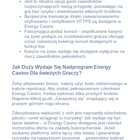
Jest to idealna opcja gwoli zawodników
rozpoczynających swoją przygodę, pozwalając na
grę bez ryzyka i inwestowania własnych środków.
Bezpieczne transakcje dzięki zaawansowanemu
szyfrowaniu i certyfikatom HTTPS są dostępne w
Energy Casino.
Fascynująca podaż konsol – współczesne kasyno
na żywo podąża za oczekiwaniami gracza oferując
coraz ciekawszą kolekcję konsol dostępnych w
funkcji live.
Kasyno na żywo wydaje się dostępne wyłącznie na
rzecz zawodników pełnoletnich.
Jak Duży Wydaje Się Nadprogram Energy
Casino Dla świeżych Graczy?
Żeby aktywować bonus, należy użyć kodu reklamowego w
trakcie rejestracji. Aby zostać pełnoprawnym członkiem
Energy Casino, trzeba wykonać kilka prostych kroków.
Najpierw kliknij guzik „Zarejestruj się” znajdujący się w
prawym górnym rogu ekranu.
Zdecydowana większość z nich jest naprawdę szlachetnej
jakości i umie wciągnąć w rozrywkę! Jak wydaje się być
także świetne – w Energy Casino dostępna jest również
różnorodna oferta na zakłady bukmacherskie. Jeżeli
szukamy platformy, która łączy oba światy i gwarantuje
rozrywkę na najwyższym poziomie… powinniśmy wybrać