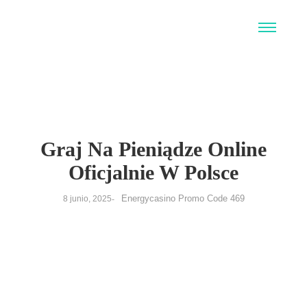
Graj Na Pieniądze Online
Oficjalnie W Polsce
Energycasino Promo Code 469
8 junio, 2025
-