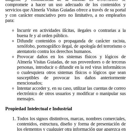
compromete a hacer un uso adecuado de los contenidos y
servicios que Almería Visitas Guiadas ofrece a través de su portal
y con carácter enunciativo pero no limitativo, a no emplearlos
para:
Incurrir en actividades ilícitas, ilegales o contrarias a la
buena fe y al orden público.
Difundir contenidos o propaganda de carácter racista,
xenófobo, pornográfico ilegal, de apología del terrorismo o
atentatorio contra los derechos humanos.
Provocar daños en los sistemas físicos y lógicos de
Almería Visitas Guiadas, de sus proveedores o de terceras
personas, introducir o difundir en la red virus informáticos
o cualesquiera otros sistemas físicos o lógicos que sean
susceptibles de provocar los daños anteriormente
mencionados;
Intentar acceder y, en su caso, utilizar las cuentas de correo
electrónico de otros usuarios y modificar o manipular sus
mensajes.
Propiedad Intelectual e Industrial
Todos los signos distintivos, marcas, nombres comerciales,
contenidos, estructura, diseño y forma de presentación de
los elementos y cualquier otra información que aparezca en