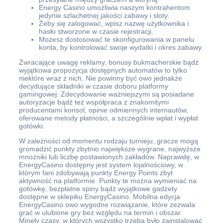
Energy Casino umożliwia naszym kontrahentom
jedynie szlachetnej jakości zabawy i sloty.
Żeby się zalogować, wpisz nazwę użytkownika i
hasło stworzone w czasie rejestracji.
Możesz dostosować te skonfigurowania w panelu
konta, by kontrolować swoje wydatki i okres zabawy.
Zwracające uwagę reklamy, bonusy bukmacherskie bądź
wyjątkowa propozycja dostępnych automatów to tylko
niektóre wraz z nich. Nie powinny być owo jednakże
decydujące składniki w czasie doboru platformy
gamingowej. Zdecydowanie ważniejszymi są posiadane
autoryzacje bądź też współpraca z znakomitymi
producentami konsol, opinie odmiennych internautów,
oferowane metody płatności, a szczególnie wpłat i wypłat
gotówki.
W zależności od momentu rodzaju turnieju, gracze mogą
gromadzić punkty zbytnio największe wygrane, najwyższe
mnożniki lub liczbę postawionych zakładów. Naprawdę, w
EnergyCasino dostępny jest system lojalnościowy, w
którym fani zdobywają punkty Energy Points zbyt
aktywność na platformie. Punkty te można wymieniać na
gotówkę, bezpłatne spiny bądź wyjątkowe gadżety
dostępne w sklepiku EnergyCasino. Mobilna edycja
EnergyCasino owo wygodne rozwiązanie, które zezwala
grać w ulubione gry bez względu na termin i obszar.
Minęły czasy, w których wszystko trzeba było zainstalować