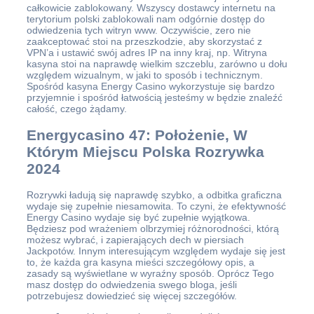
całkowicie zablokowany. Wszyscy dostawcy internetu na
terytorium polski zablokowali nam odgórnie dostęp do
odwiedzenia tych witryn www. Oczywiście, zero nie
zaakceptować stoi na przeszkodzie, aby skorzystać z
VPN’a i ustawić swój adres IP na inny kraj, np. Witryna
kasyna stoi na naprawdę wielkim szczeblu, zarówno u dołu
względem wizualnym, w jaki to sposób i technicznym.
Spośród kasyna Energy Casino wykorzystuje się bardzo
przyjemnie i spośród łatwością jesteśmy w będzie znaleźć
całość, czego żądamy.
Energycasino 47: Położenie, W
Którym Miejscu Polska Rozrywka
2024
Rozrywki ładują się naprawdę szybko, a odbitka graficzna
wydaje się zupełnie niesamowita. To czyni, że efektywność
Energy Casino wydaje się być zupełnie wyjątkowa.
Będziesz pod wrażeniem olbrzymiej różnorodności, którą
możesz wybrać, i zapierających dech w piersiach
Jackpotów. Innym interesującym względem wydaje się jest
to, że każda gra kasyna mieści szczegółowy opis, a
zasady są wyświetlane w wyraźny sposób. Oprócz Tego
masz dostęp do odwiedzenia swego bloga, jeśli
potrzebujesz dowiedzieć się więcej szczegółów.