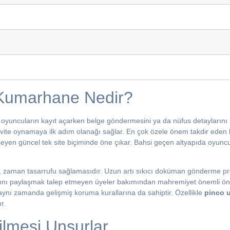
Kumarhane Nedir?
, oyuncuların kayıt açarken belge göndermesini ya da nüfus detaylarını 
te oynamaya ilk adım olanağı sağlar. En çok özele önem takdir eden kulla
eyen güncel tek site biçiminde öne çıkar. Bahsi geçen altyapıda oyuncul
jı, zaman tasarrufu sağlamasıdır. Uzun artı sıkıcı doküman gönderme p
taylarını paylaşmak talep etmeyen üyeler bakımından mahremiyet önemli ö
r, aynı zamanda gelişmiş koruma kurallarına da sahiptir. Özellikle
pinco 
r.
ilmesi Unsurlar