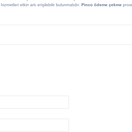
zmetleri etkin artı erişilebilir bulunmalıdır.
Pinco ödeme çekme
prose