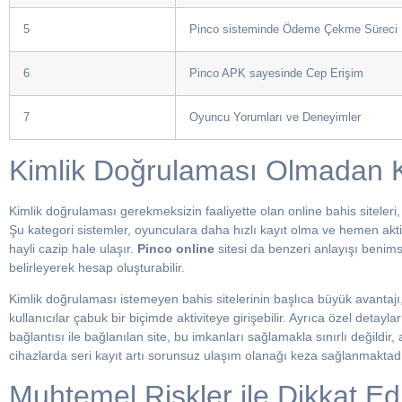
5
Pinco sisteminde Ödeme Çekme Süreci
6
Pinco APK sayesinde Cep Erişim
7
Oyuncu Yorumları ve Deneyimler
Kimlik Doğrulaması Olmadan 
Kimlik doğrulaması gerekmeksizin faaliyette olan online bahis siteleri
Şu kategori sistemler, oyunculara daha hızlı kayıt olma ve hemen aktivi
hayli cazip hale ulaşır.
Pinco online
sitesi da benzeri anlayışı benims
belirleyerek hesap oluşturabilir.
Kimlik doğrulaması istemeyen bahis sitelerinin başlıca büyük avanta
kullanıcılar çabuk bir biçimde aktiviteye girişebilir. Ayrıca özel de
bağlantısı ile bağlanılan site, bu imkanları sağlamakla sınırlı değildi
cihazlarda seri kayıt artı sorunsuz ulaşım olanağı keza sağlanmaktadı
Muhtemel Riskler ile Dikkat Ed