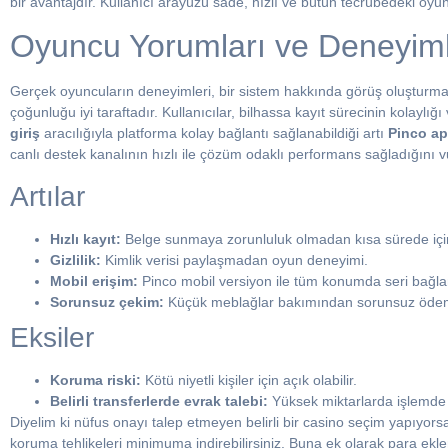
bir avantajdır. Kullanıcı arayüzü sade, hızlı ve bütün tecrübedeki oy
Oyuncu Yorumları ve Deneyim
Gerçek oyuncuların deneyimleri, bir sistem hakkında görüş oluşturmak
çoğunluğu iyi taraftadır. Kullanıcılar, bilhassa kayıt sürecinin kolay
giriş
aracılığıyla platforma kolay bağlantı sağlanabildiği artı
Pinco a
canlı destek kanalının hızlı ile çözüm odaklı performans sağladığını v
Artılar
Hızlı kayıt:
Belge sunmaya zorunluluk olmadan kısa sürede içi
Gizlilik:
Kimlik verisi paylaşmadan oyun deneyimi.
Mobil erişim:
Pinco mobil versiyon ile tüm konumda seri bağlan
Sorunsuz çekim:
Küçük meblağlar bakımından sorunsuz öde
Eksiler
Koruma riski:
Kötü niyetli kişiler için açık olabilir.
Belirli transferlerde evrak talebi:
Yüksek miktarlarda işlemde d
Diyelim ki nüfus onayı talep etmeyen belirli bir casino seçim yapıyorsa
koruma tehlikeleri minimuma indirebilirsiniz. Buna ek olarak para ek