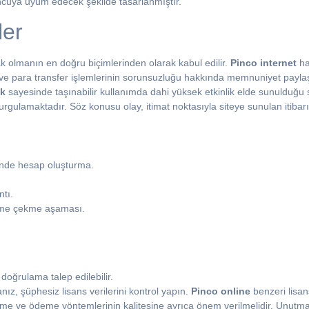
uncuya uyum edecek şekilde tasarlanmıştır.
ler
 olmanın en doğru biçimlerinden olarak kabul edilir.
Pinco internet
ha
lığı ve para transfer işlemlerinin sorunsuzluğu hakkında memnuniyet pay
pk
sayesinde taşınabilir kullanımda dahi yüksek etkinlik elde sunulduğu
urgulamaktadır. Söz konusu olay, itimat noktasıyla siteye sunulan itibarı
nde hesap oluşturma.
tı.
me çekme aşaması.
oğrulama talep edilebilir.
nız, şüphesiz lisans verilerini kontrol yapın.
Pinco online
benzeri lisan
leme ve ödeme yöntemlerinin kalitesine ayrıca önem verilmelidir. Unut