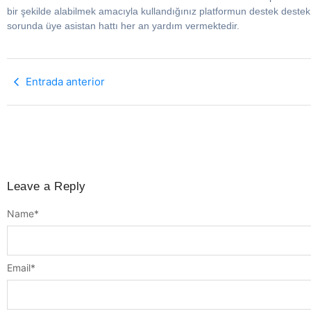
bir şekilde alabilmek amacıyla kullandığınız platformun destek destek hi
sorunda üye asistan hattı her an yardım vermektedir.
Entrada anterior
Leave a Reply
Name
*
Email
*