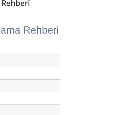
 Rehberi
nama Rehberi