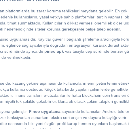
yan platformlarda bu zarar koruma tehlikeleri meydana gelebilir. En çok s
edenle kullanıcıların, yasal yetkiye sahip platformları tercih yapması o
onuda itimat sunmaktadır. Kullanıcıların dikkat vermesi önemli ek diğer u
k hedeflendiğinde siteler koruma gerekçesiyle belge talep edebilir.
asino uygulamasıdır. Kayıtlar güvenli bağlantı şifreleme aracılığıyla kor
tform, eğlence sağlayıcılarıyla doğrudan entegrasyon kurarak dürüst aktivi
yıcı sürümünde ayrıca de
pinco apk
vasıtasıyla cep sürümde benzer güv
 de verilmektedir.
e de, kazanç çekme aşamasında kullanıcıların emniyetini temin etmek 
ukça kullanıcı dostudur. Küçük tutarlarda yapılan çekimlerde genellikle h
adır: finans transferi, e-cüzdanlar ile hatta blockchain coin transferi 
mniyetli tek şekilde çekebilirler. Buna ek olarak çekim talepleri genellik
syona gelmiştir.
Pinco uygulama
sayesinde kullanıcılar, Android telef
r fonksiyonları sunarken, ekstra seri erişim ve duyuru kolaylığı verir. 
bilite esnasında bile yeni özgün profil kurup hemen oyunlara başlamak 