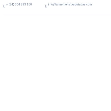
+ (34) 604 893 150
info@almeriavisitasguiadas.com