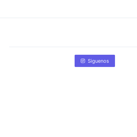
Siguenos