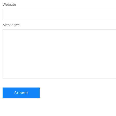
Website
Message
*