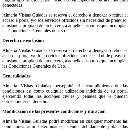
conectadas.
Almería Visitas Guiadas se reserva el derecho a denegar o retirar el
acceso a portal y/o los servicios ofrecidos sin necesidad de preaviso,
a instancia propia o de un tercero, a aquellos usuarios que incumplan
las Condiciones Generales de Uso.
Derecho de exclusión
Almería Visitas Guiadas se reserva el derecho a denegar o retirar el
acceso a portal y/o los servicios ofrecidos sin necesidad de preaviso,
a instancia propia o de un tercero, a aquellos usuarios que incumplan
las Condiciones Generales de Uso.
Generalidades
Almería Visitas Guiadas perseguirá el incumplimiento de las
condiciones así como cualquier utilización indebida de su portal
ejerciendo todas las acciones civiles y penales que le puedan
corresponder en derecho.
Modificación de las presentes condiciones y duración
Almería Visitas Guiadas podrá modificar en cualquier momento las
condiciones aquí determinadas, siendo debidamente publicadas