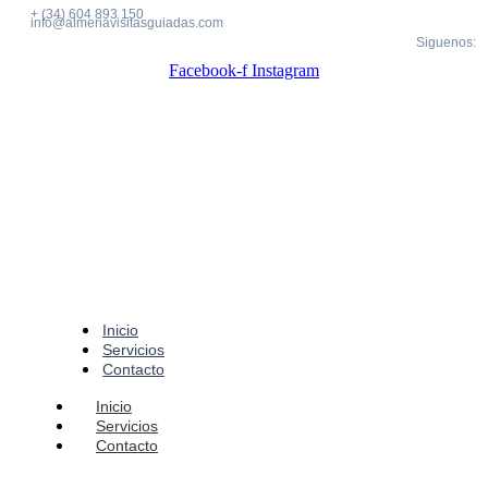
+ (34) 604 893 150
info@almeriavisitasguiadas.com
Siguenos:
Facebook-f
Instagram
Inicio
Servicios
Contacto
Inicio
Servicios
Contacto