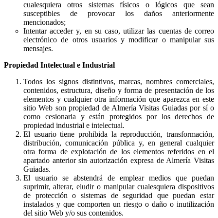
cualesquiera otros sistemas físicos o lógicos que sean
susceptibles de provocar los daños anteriormente
mencionados;
Intentar acceder y, en su caso, utilizar las cuentas de correo
electrónico de otros usuarios y modificar o manipular sus
mensajes.
Propiedad Intelectual e Industrial
Todos los signos distintivos, marcas, nombres comerciales,
contenidos, estructura, diseño y forma de presentación de los
elementos y cualquier otra información que aparezca en este
sitio Web son propiedad de Almería Visitas Guiadas por sí o
como cesionaria y están protegidos por los derechos de
propiedad industrial e intelectual.
El usuario tiene prohibida la reproducción, transformación,
distribución, comunicación pública y, en general cualquier
otra forma de explotación de los elementos referidos en el
apartado anterior sin autorización expresa de Almería Visitas
Guiadas.
El usuario se abstendrá de emplear medios que puedan
suprimir, alterar, eludir o manipular cualesquiera dispositivos
de protección o sistemas de seguridad que puedan estar
instalados y que comporten un riesgo o daño o inutilización
del sitio Web y/o sus contenidos.