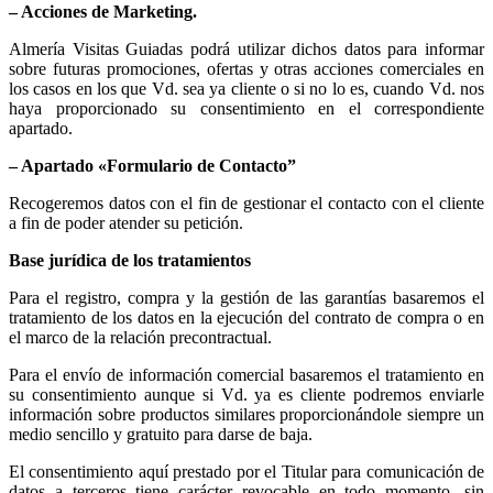
– Acciones de Marketing.
Almería Visitas Guiadas podrá utilizar dichos datos para informar
sobre futuras promociones, ofertas y otras acciones comerciales en
los casos en los que Vd. sea ya cliente o si no lo es, cuando Vd. nos
haya proporcionado su consentimiento en el correspondiente
apartado.
– Apartado «Formulario de Contacto”
Recogeremos datos con el fin de gestionar el contacto con el cliente
a fin de poder atender su petición.
Base jurídica de los tratamientos
Para el registro, compra y la gestión de las garantías basaremos el
tratamiento de los datos en la ejecución del contrato de compra o en
el marco de la relación precontractual.
Para el envío de información comercial basaremos el tratamiento en
su consentimiento aunque si Vd. ya es cliente podremos enviarle
información sobre productos similares proporcionándole siempre un
medio sencillo y gratuito para darse de baja.
El consentimiento aquí prestado por el Titular para comunicación de
datos a terceros tiene carácter revocable en todo momento, sin