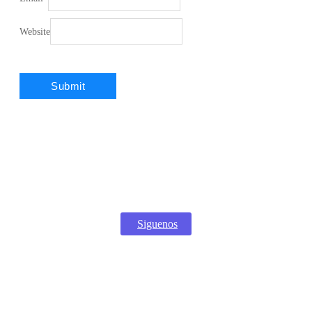
Website
Siguenos