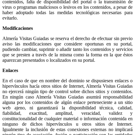
contenidos, falta de disponibilidad del portal o la transmisión de
virus o programas maliciosos o lesivos en los contenidos, a pesar de
haber adoptado todas las medidas tecnológicas necesarias para
evitarlo.
Modificaciones
Almería Visitas Guiadas se reserva el derecho de efectuar sin previo
aviso las modificaciones que considere oportunas en su portal,
pudiendo cambiar, suprimir o añadir tanto los contenidos y servicios
que se presten a través de la misma como la forma en la que éstos
aparezcan presentados o localizados en su portal.
Enlaces
En el caso de que en nombre del dominio se dispusiesen enlaces o
hipervínculos hacía otros sitios de Internet, Almería Visitas Guiadas
no ejercerá ningún tipo de control sobre dichos sitios y contenidos.
En ningún caso Almería Visitas Guiadas asumirá responsabilidad
alguna por los contenidos de algún enlace perteneciente a un sitio
web ajeno, ni garantizará la disponibilidad técnica, calidad,
fiabilidad, exactitud, amplitud, veracidad, validez y
constitucionalidad de cualquier material o información contenida en
ninguno de dichos hipervínculos u otros sitios de Internet.
Igualmente la inclusión de estas conexiones externas no implicará
ningún tipo de asociación, fusión o participación con las entidades