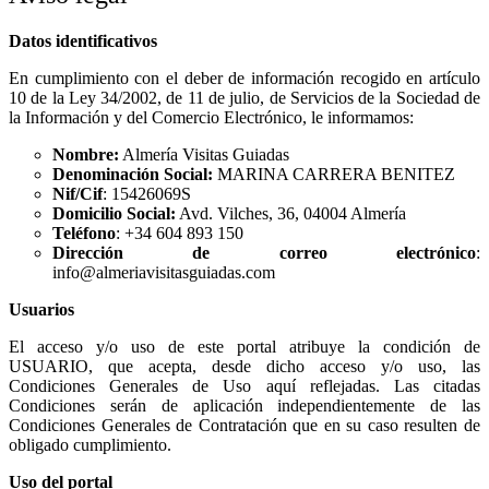
Datos identificativos
En cumplimiento con el deber de información recogido en artículo
10 de la Ley 34/2002, de 11 de julio, de Servicios de la Sociedad de
la Información y del Comercio Electrónico, le informamos:
Nombre:
Almería Visitas Guiadas
Denominación Social:
MARINA CARRERA BENITEZ
Nif/Cif
: 15426069S
Domicilio Social:
Avd. Vilches, 36, 04004 Almería
Teléfono
: +34 604 893 150
Dirección de correo electrónico
:
info@almeriavisitasguiadas.com
Usuarios
El acceso y/o uso de este portal atribuye la condición de
USUARIO, que acepta, desde dicho acceso y/o uso, las
Condiciones Generales de Uso aquí reflejadas. Las citadas
Condiciones serán de aplicación independientemente de las
Condiciones Generales de Contratación que en su caso resulten de
obligado cumplimiento.
Uso del portal