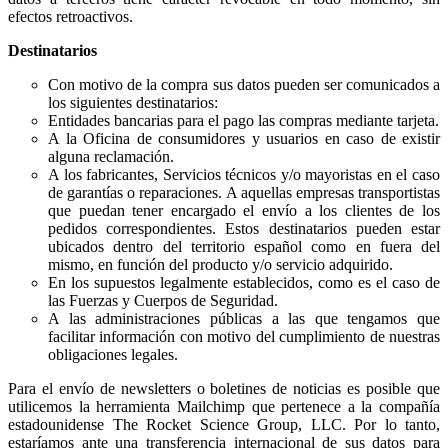
efectos retroactivos.
Destinatarios
Con motivo de la compra sus datos pueden ser comunicados a
los siguientes destinatarios:
Entidades bancarias para el pago las compras mediante tarjeta.
A la Oficina de consumidores y usuarios en caso de existir
alguna reclamación.
A los fabricantes, Servicios técnicos y/o mayoristas en el caso
de garantías o reparaciones. A aquellas empresas transportistas
que puedan tener encargado el envío a los clientes de los
pedidos correspondientes. Estos destinatarios pueden estar
ubicados dentro del territorio español como en fuera del
mismo, en función del producto y/o servicio adquirido.
En los supuestos legalmente establecidos, como es el caso de
las Fuerzas y Cuerpos de Seguridad.
A las administraciones públicas a las que tengamos que
facilitar información con motivo del cumplimiento de nuestras
obligaciones legales.
Para el envío de newsletters o boletines de noticias es posible que
utilicemos la herramienta Mailchimp que pertenece a la compañía
estadounidense The Rocket Science Group, LLC. Por lo tanto,
estaríamos ante una transferencia internacional de sus datos para