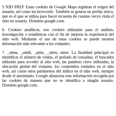
5 NID PREF Estas cookies de Google Maps registran el origen del
usuario, así como las keywords. También se genera un prefijo único,
que es el que se utiliza para hacer recuento de cuantas veces visita el
sitio un usuario. Dominio google.com.
6. Cookies analíticas, son cookies utilizadas para el análisis,
investigación o estadísticas con el fin de mejorar la experiencia del
sitio web. Mediante el uso de estas cookies se puede mostrar
información más relevante a los visitantes.
7. _utma, _utmb, _utmc, _utmv, utmz: La finalidad principal es
identificar el número de visitas, el período de consultas, el buscador
utilizado para acceder al sitio web, las palabras clave utilizadas, la
ubicación global del visitante, los contenidos visitados en el sitio
web, así como otros parámetros del tráfico en el sitio web, siempre
desde el anonimato. Google almacena esta información recogida por
las cookies de manera que no se identifica a ningún usuario.
Dominio google.com.