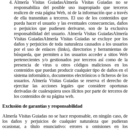
Almería Visitas GuiadasAlmería Visitas Guiadas no se
responsabiliza del posible uso inapropiado que terceros
realicen de esta página Web, ni de la información que a través
de ella transmitan a terceros. El uso de los contenidos que
pueda hacer el usuario y las eventuales consecuencias, daños
o perjuicios que pudiesen derivarse, son de la exclusiva
responsabilidad del usuario. Almería Visitas GuiadasAlmería
Visitas GuiadasAlmería Visitas Guiadas se excluye por los
daños y perjuicios de toda naturaleza causados a los usuarios
por el uso de enlaces (links), directorios y herramientas de
búsqueda, que permiten a los usuarios acceder a sitios Web
pertenecientes y/o gestionados por terceros así como de la
presencia de virus u otros códigos maliciosos en los
contenidos que puedan producir cualquier tipo de daños en el
sistema informático, documentos electrónicos o ficheros de los
usuarios. Almería Visitas Guiadas se reserva el derecho de
ejercitar las acciones legales que considere oportunas
derivadas de cualesquiera usos ilícitos por parte de terceros de
los contenidos de su página web.
Exclusión de garantías y responsabilidad
Almería Visitas Guiadas no se hace responsable, en ningún caso, de
los daños y perjuicios de cualquier naturaleza que pudieran
ocasionar, a título enunciativo: errores u omisiones en los