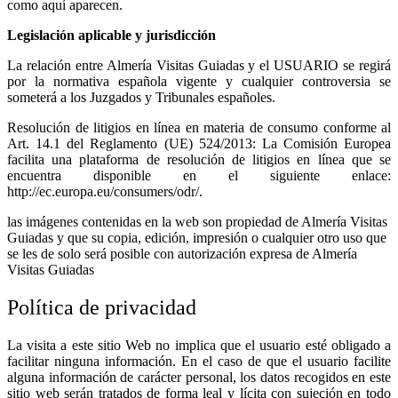
como aquí aparecen.
Legislación aplicable y jurisdicción
La relación entre Almería Visitas Guiadas y el USUARIO se regirá
por la normativa española vigente y cualquier controversia se
someterá a los Juzgados y Tribunales españoles.
Resolución de litigios en línea en materia de consumo conforme al
Art. 14.1 del Reglamento (UE) 524/2013: La Comisión Europea
facilita una plataforma de resolución de litigios en línea que se
encuentra disponible en el siguiente enlace:
http://ec.europa.eu/consumers/odr/.
las imágenes contenidas en la web son propiedad de Almería Visitas
Guiadas y que su copia, edición, impresión o cualquier otro uso que
se les de solo será posible con autorización expresa de Almería
Visitas Guiadas
Política de privacidad
La visita a este sitio Web no implica que el usuario esté obligado a
facilitar ninguna información. En el caso de que el usuario facilite
alguna información de carácter personal, los datos recogidos en este
sitio web serán tratados de forma leal y lícita con sujeción en todo