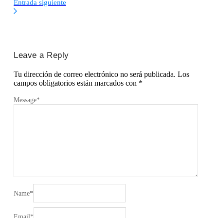
Entrada siguiente
Leave a Reply
Tu dirección de correo electrónico no será publicada.
Los
campos obligatorios están marcados con
*
Message
*
Name
*
Email
*