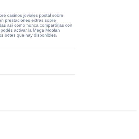
re casinos joviales postal sobre
en prestaciones extras sobre
das así­ como nunca compartirlas con
, podés activar la Mega Moolah
os botes que hay disponibles.