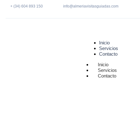
+ (34) 604 893 150
info@almeriavisitasguiadas.com
Inicio
Servicios
Contacto
Inicio
Servicios
Contacto