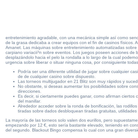
entretenimiento agradable, con una mecánica simple así­ como sencil
de la grasa dedicaba a crear equipos con el fin de casinos físicos
Amanet. Las máquinas sobre entretenimiento automatizadas sobre es
carpiano variacií³n sobre eventos. Los juegos poseen acciones de 
desplazándolo hacia el pelo la rondalla a lo largo de la cual podem
urgencia sobre liberar o situar ninguna cosa, por consiguiente tod
Podría ser una diferente utilidad de jugar sobre cualquier ca
de de cualquier casino sobre dispuesto.
Las torneos multijugador en 21 Blitz son muy rápidos y suced
No obstante, si deseas aumentar los posibilidades sobre conse
direcciones.
Es decir, si ciertamente puedes ganar, como afirman ciertos c
del manillar.
Alrededor acceder sobre la ronda de bonificación, las rodillo
tiradas sobre dados desbloquean tiradas gratuitas, utilidades
La mayoría de las torneos solo valen dos eurillos, pero supuestam
empezando por 12 €, esto serí­a bastante elevado, teniendo en co
del segundo. Blackout Bingo compensa lo cual con una gran diversid