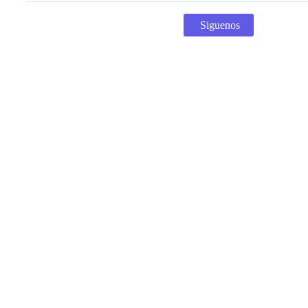
Siguenos