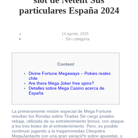
particulares España 2024
14 agosto, 2025
Sin categoría
-
Content
Divine Fortune Megaways – Pokies reales
chile
Are there Mega Joker free spins?
Detalles sobre Mega Casino acerca de
España
La primeramente misión especial de Mega Fortune
resultan los Rondas sobre Tiradas Sin cargo joviales
rebaja, utilizada de su entretenimiento bonus, con ataque
a los tres botes de el entretenimiento. Pero, es posible
continuar jugando a la tragamonedas Cleopatra
MegaJackpots con una gran variacií³n sobre apuestas, y