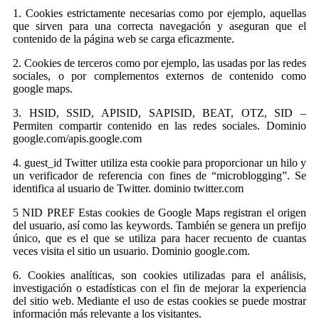
1. Cookies estrictamente necesarias como por ejemplo, aquellas
que sirven para una correcta navegación y aseguran que el
contenido de la página web se carga eficazmente.
2. Cookies de terceros como por ejemplo, las usadas por las redes
sociales, o por complementos externos de contenido como
google maps.
3. HSID, SSID, APISID, SAPISID, BEAT, OTZ, SID –
Permiten compartir contenido en las redes sociales. Dominio
google.com/apis.google.com
4. guest_id Twitter utiliza esta cookie para proporcionar un hilo y
un verificador de referencia con fines de “microblogging”. Se
identifica al usuario de Twitter. dominio twitter.com
5 NID PREF Estas cookies de Google Maps registran el origen
del usuario, así como las keywords. También se genera un prefijo
único, que es el que se utiliza para hacer recuento de cuantas
veces visita el sitio un usuario. Dominio google.com.
6. Cookies analíticas, son cookies utilizadas para el análisis,
investigación o estadísticas con el fin de mejorar la experiencia
del sitio web. Mediante el uso de estas cookies se puede mostrar
información más relevante a los visitantes.