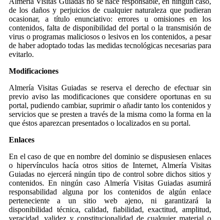
Almería Visitas Guiadas no se hace responsable, en ningún caso,
de los daños y perjuicios de cualquier naturaleza que pudieran
ocasionar, a título enunciativo: errores u omisiones en los
contenidos, falta de disponibilidad del portal o la transmisión de
virus o programas maliciosos o lesivos en los contenidos, a pesar
de haber adoptado todas las medidas tecnológicas necesarias para
evitarlo.
Modificaciones
Almería Visitas Guiadas se reserva el derecho de efectuar sin
previo aviso las modificaciones que considere oportunas en su
portal, pudiendo cambiar, suprimir o añadir tanto los contenidos y
servicios que se presten a través de la misma como la forma en la
que éstos aparezcan presentados o localizados en su portal.
Enlaces
En el caso de que en nombre del dominio se dispusiesen enlaces
o hipervínculos hacía otros sitios de Internet, Almería Visitas
Guiadas no ejercerá ningún tipo de control sobre dichos sitios y
contenidos. En ningún caso Almería Visitas Guiadas asumirá
responsabilidad alguna por los contenidos de algún enlace
perteneciente a un sitio web ajeno, ni garantizará la
disponibilidad técnica, calidad, fiabilidad, exactitud, amplitud,
veracidad, validez y constitucionalidad de cualquier material o