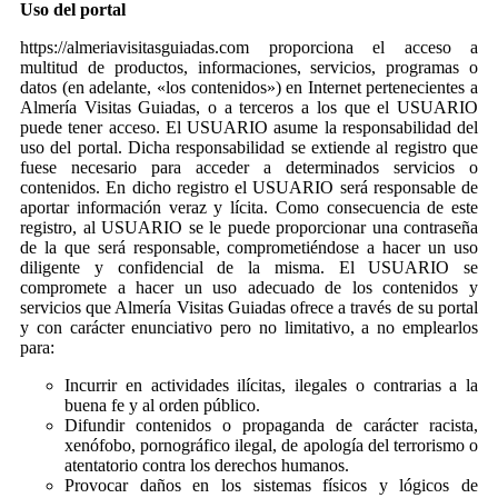
Uso del portal
https://almeriavisitasguiadas.com proporciona el acceso a
multitud de productos, informaciones, servicios, programas o
datos (en adelante, «los contenidos») en Internet pertenecientes a
Almería Visitas Guiadas, o a terceros a los que el USUARIO
puede tener acceso. El USUARIO asume la responsabilidad del
uso del portal. Dicha responsabilidad se extiende al registro que
fuese necesario para acceder a determinados servicios o
contenidos. En dicho registro el USUARIO será responsable de
aportar información veraz y lícita. Como consecuencia de este
registro, al USUARIO se le puede proporcionar una contraseña
de la que será responsable, comprometiéndose a hacer un uso
diligente y confidencial de la misma. El USUARIO se
compromete a hacer un uso adecuado de los contenidos y
servicios que Almería Visitas Guiadas ofrece a través de su portal
y con carácter enunciativo pero no limitativo, a no emplearlos
para:
Incurrir en actividades ilícitas, ilegales o contrarias a la
buena fe y al orden público.
Difundir contenidos o propaganda de carácter racista,
xenófobo, pornográfico ilegal, de apología del terrorismo o
atentatorio contra los derechos humanos.
Provocar daños en los sistemas físicos y lógicos de