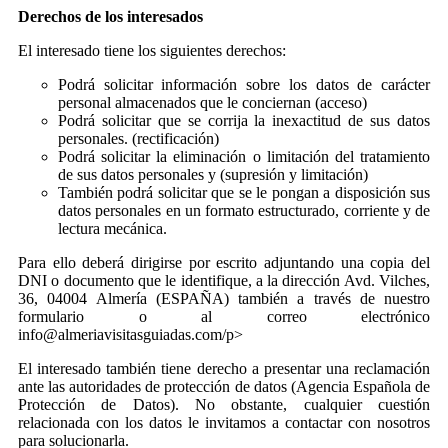
Derechos de los interesados
El interesado tiene los siguientes derechos:
Podrá solicitar información sobre los datos de carácter
personal almacenados que le conciernan (acceso)
Podrá solicitar que se corrija la inexactitud de sus datos
personales. (rectificación)
Podrá solicitar la eliminación o limitación del tratamiento
de sus datos personales y (supresión y limitación)
También podrá solicitar que se le pongan a disposición sus
datos personales en un formato estructurado, corriente y de
lectura mecánica.
Para ello deberá dirigirse por escrito adjuntando una copia del
DNI o documento que le identifique, a la dirección Avd. Vilches,
36, 04004 Almería (ESPAÑA) también a través de nuestro
formulario o al correo electrónico
info@almeriavisitasguiadas.com/p>
El interesado también tiene derecho a presentar una reclamación
ante las autoridades de protección de datos (Agencia Española de
Protección de Datos). No obstante, cualquier cuestión
relacionada con los datos le invitamos a contactar con nosotros
para solucionarla.