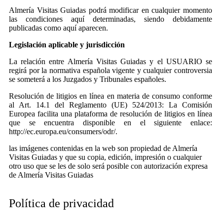
Almería Visitas Guiadas podrá modificar en cualquier momento
las condiciones aquí determinadas, siendo debidamente
publicadas como aquí aparecen.
Legislación aplicable y jurisdicción
La relación entre Almería Visitas Guiadas y el USUARIO se
regirá por la normativa española vigente y cualquier controversia
se someterá a los Juzgados y Tribunales españoles.
Resolución de litigios en línea en materia de consumo conforme
al Art. 14.1 del Reglamento (UE) 524/2013: La Comisión
Europea facilita una plataforma de resolución de litigios en línea
que se encuentra disponible en el siguiente enlace:
http://ec.europa.eu/consumers/odr/.
las imágenes contenidas en la web son propiedad de Almería
Visitas Guiadas y que su copia, edición, impresión o cualquier
otro uso que se les de solo será posible con autorización expresa
de Almería Visitas Guiadas
Política de privacidad