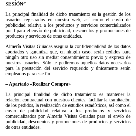
SESIÓN”
La principal finalidad de dicho tratamiento es la gestión de los
usuarios registrados en nuestra web, así como el envío de
publicidad relativa a los productos y servicios comercializados
por f para el envío de publicidad, descuentos y promociones de
productos y servicios de otras entidades.
Almería Visitas Guiadas asegura la confidencialidad de los datos
aportados y garantiza que, en ningún caso, serán cedidos para
ningún otro uso sin mediar consentimiento previo y expreso de
nuestros usuarios. Sólo le pediremos aquellos datos necesarios
para la prestación del servicio requerido y únicamente serán
empleados para este fin.
– Apartado «Realizar Compra»
La principal finalidad de dicho tratamiento es mantener la
relación contractual con nuestros clientes, facilitar la tramitación
de los pedidos, la realización de estudios estadísticos, así como el
envío de publicidad relativa a los productos y servicios
comercializados por Almería Visitas Guiadas para el envío de
publicidad, descuentos y promociones de productos y servicios
de otras entidades.