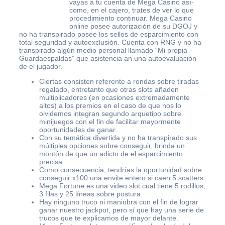
vayas a tu cuenta de Mega Casino así­
como, en el cajero, trates de ver lo que
procedimiento continuar. Mega Casino
online posee autorización de su DGOJ y
no ha transpirado posee los sellos de esparcimiento con
total seguridad y autoexclusión. Cuenta con RNG y no ha
transpirado algún medio personal llamado “Mi propia
Guardaespaldas” que asistencia an una autoevaluación
de el jugador.
Ciertas consisten referente a rondas sobre tiradas
regalado, entretanto que otras slots añaden
multiplicadores (en ocasiones extremadamente
altos) a los premios en el caso de que nos lo
olvidemos integran segundo arquetipo sobre
minijuegos con el fin de facilitar mayormente
oportunidades de ganar.
Con su temática divertida y no ha transpirado sus
múltiples opciones sobre conseguir, brinda un
montón de que un adicto de el esparcimiento
precisa.
Como consecuencia, tendrí­as la oportunidad sobre
conseguir x100 una envite entero si caen 5 scatters.
Mega Fortune es una video slot cual tiene 5 rodillos,
3 filas y 25 líneas sobre postura.
Hay ninguno truco ni maniobra con el fin de lograr
ganar nuestro jackpot, pero sí que hay una serie de
trucos que te explicamos de mayor delante.