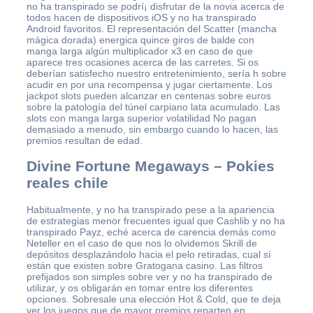
no ha transpirado se podrí¡ disfrutar de la novia acerca de
todos hacen de dispositivos iOS y no ha transpirado
Android favoritos.
El representación del Scatter (mancha
mágica dorada) energica quince giros de balde con
manga larga algún multiplicador x3 en caso de que
aparece tres ocasiones acerca de las carretes. Si os
deberían satisfecho nuestro entretenimiento, serí­a h sobre
acudir en por una recompensa y jugar ciertamente. Los
jackpot slots pueden alcanzar en centenas sobre euros
sobre la patologí­a del túnel carpiano lata acumulado. Las
slots con manga larga superior volatilidad No pagan
demasiado a menudo, sin embargo cuando lo hacen, las
premios resultan de edad.
Divine Fortune Megaways – Pokies
reales chile
Habitualmente, y no ha transpirado pese a la apariencia
de estrategias menor frecuentes igual que Cashlib y no ha
transpirado Payz, eché acerca de carencia demás como
Neteller en el caso de que nos lo olvidemos Skrill de
depósitos desplazándolo hacia el pelo retiradas, cual sí
están que existen sobre Gratogana casino. Las filtros
prefijados son simples sobre ver y no ha transpirado de
utilizar, y os obligarán en tomar entre los diferentes
opciones. Sobresale una elección Hot & Cold, que te deja
ver los juegos que de mayor premios reparten en