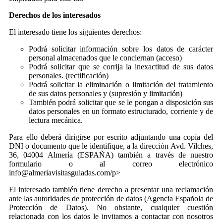
Derechos de los interesados
El interesado tiene los siguientes derechos:
Podrá solicitar información sobre los datos de carácter
personal almacenados que le conciernan (acceso)
Podrá solicitar que se corrija la inexactitud de sus datos
personales. (rectificación)
Podrá solicitar la eliminación o limitación del tratamiento
de sus datos personales y (supresión y limitación)
También podrá solicitar que se le pongan a disposición sus
datos personales en un formato estructurado, corriente y de
lectura mecánica.
Para ello deberá dirigirse por escrito adjuntando una copia del
DNI o documento que le identifique, a la dirección Avd. Vilches,
36, 04004 Almería (ESPAÑA) también a través de nuestro
formulario o al correo electrónico
info@almeriavisitasguiadas.com/p>
El interesado también tiene derecho a presentar una reclamación
ante las autoridades de protección de datos (Agencia Española de
Protección de Datos). No obstante, cualquier cuestión
relacionada con los datos le invitamos a contactar con nosotros