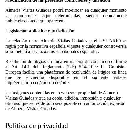
Modificación de las presentes condiciones y duración
Almería Visitas Guiadas podrá modificar en cualquier momento
las condiciones aquí determinadas, siendo debidamente
publicadas como aquí aparecen.
Legislación aplicable y jurisdicción
La relación entre Almería Visitas Guiadas y el USUARIO se
regirá por la normativa española vigente y cualquier controversia
se someterá a los Juzgados y Tribunales españoles.
Resolución de litigios en línea en materia de consumo conforme
al Art. 14.1 del Reglamento (UE) 524/2013: La Comisión
Europea facilita una plataforma de resolución de litigios en línea
que se encuentra disponible en el siguiente enlace:
http://ec.europa.eu/consumers/odr/.
las imágenes contenidas en la web son propiedad de Almería
Visitas Guiadas y que su copia, edición, impresión o cualquier
otro uso que se les de solo será posible con autorización expresa
de Almería Visitas Guiadas
Política de privacidad