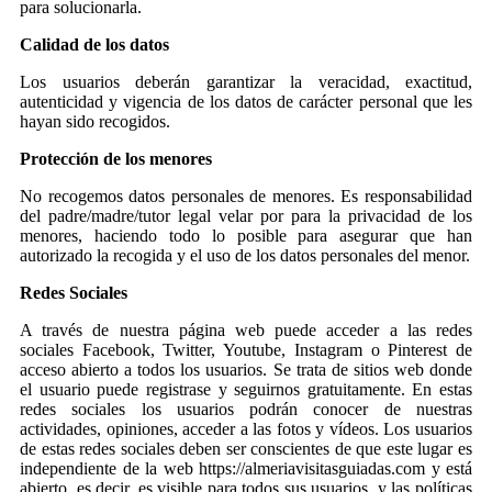
para solucionarla.
Calidad de los datos
Los usuarios deberán garantizar la veracidad, exactitud,
autenticidad y vigencia de los datos de carácter personal que les
hayan sido recogidos.
Protección de los menores
No recogemos datos personales de menores. Es responsabilidad
del padre/madre/tutor legal velar por para la privacidad de los
menores, haciendo todo lo posible para asegurar que han
autorizado la recogida y el uso de los datos personales del menor.
Redes Sociales
A través de nuestra página web puede acceder a las redes
sociales Facebook, Twitter, Youtube, Instagram o Pinterest de
acceso abierto a todos los usuarios. Se trata de sitios web donde
el usuario puede registrase y seguirnos gratuitamente. En estas
redes sociales los usuarios podrán conocer de nuestras
actividades, opiniones, acceder a las fotos y vídeos. Los usuarios
de estas redes sociales deben ser conscientes de que este lugar es
independiente de la web https://almeriavisitasguiadas.com y está
abierto, es decir, es visible para todos sus usuarios, y las políticas