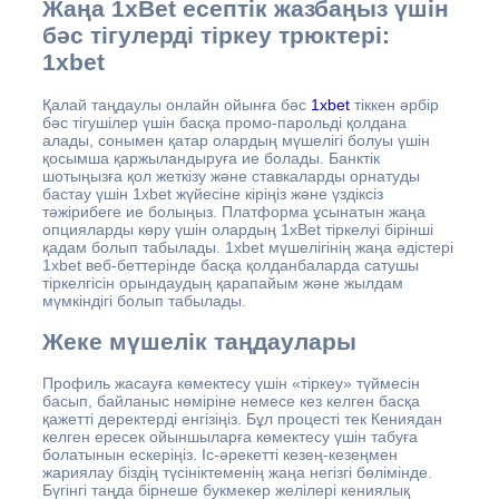
Жаңа 1xBet есептік жазбаңыз үшін
бәс тігулерді тіркеу трюктері:
1xbet
Қалай таңдаулы онлайн ойынға бәс
1xbet
тіккен әрбір
бәс тігушілер үшін басқа промо-парольді қолдана
алады, сонымен қатар олардың мүшелігі болуы үшін
қосымша қаржыландыруға ие болады. Банктік
шотыңызға қол жеткізу және ставкаларды орнатуды
бастау үшін 1xbet жүйесіне кіріңіз және үздіксіз
тәжірибеге ие болыңыз. Платформа ұсынатын жаңа
опцияларды көру үшін олардың 1xBet тіркелуі бірінші
қадам болып табылады. 1xbet мүшелігінің жаңа әдістері
1xbet веб-беттерінде басқа қолданбаларда сатушы
тіркелгісін орындаудың қарапайым және жылдам
мүмкіндігі болып табылады.
Жеке мүшелік таңдаулары
Профиль жасауға көмектесу үшін «тіркеу» түймесін
басып, байланыс нөміріне немесе кез келген басқа
қажетті деректерді енгізіңіз. Бұл процесті тек Кениядан
келген ересек ойыншыларға көмектесу үшін табуға
болатынын ескеріңіз. Іс-әрекетті кезең-кезеңмен
жариялау біздің түсініктеменің жаңа негізгі бөлімінде.
Бүгінгі таңда бірнеше букмекер желілері кениялық