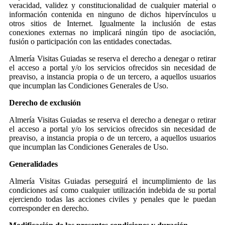
veracidad, validez y constitucionalidad de cualquier material o
información contenida en ninguno de dichos hipervínculos u
otros sitios de Internet. Igualmente la inclusión de estas
conexiones externas no implicará ningún tipo de asociación,
fusión o participación con las entidades conectadas.
Almería Visitas Guiadas se reserva el derecho a denegar o retirar
el acceso a portal y/o los servicios ofrecidos sin necesidad de
preaviso, a instancia propia o de un tercero, a aquellos usuarios
que incumplan las Condiciones Generales de Uso.
Derecho de exclusión
Almería Visitas Guiadas se reserva el derecho a denegar o retirar
el acceso a portal y/o los servicios ofrecidos sin necesidad de
preaviso, a instancia propia o de un tercero, a aquellos usuarios
que incumplan las Condiciones Generales de Uso.
Generalidades
Almería Visitas Guiadas perseguirá el incumplimiento de las
condiciones así como cualquier utilización indebida de su portal
ejerciendo todas las acciones civiles y penales que le puedan
corresponder en derecho.