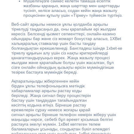
Мүшелігіңізге сәйкес келетін тамаша есептік
жазбаны қараңыз, жаңа шарттар мен шарттарды
түсініп, келісе аласыз, содан кейін жаңа жазылу
процесінен құтылу үшін «Тіркеу» түймесін түртіңіз.
Веб-сайт арқылы немесе ұялы қолданба арқылы
тіркелуді таңдасаңыз да, оны қарапайым әрі жылдам
көресіз. Белсенді қызмет сегменттері, онлайн-казино
ойындары бар және сіз жомарт бонустар аласыз, 1XBet
халықаралық ставкалар үшін басты таңдау
болғандықтан ерекшеленеді. Бангладеш ішінде 1xbet-ке
тіркелу құқығын алу үшін сіз нақты критерийлерді
қанағаттандыруыңыз керек. Жаңа жазылу процесі
жылдам және қарапайым болуы үшін жасалған, бұл
сізге онлайн ойнаудың қызықты өрісін мүмкіндігінше
тезірек бастауға мүмкіндік береді.
Ақпаратыңызды жібергеннен кейін
бірден ұялы телефоныңызға мәтіндік
хабарламалар арқылы растау коды
беріледі. Жаңа сигнал беру процестерін
бастау үшін таңдаудан тағайындалған
кәсіптің кодына өтіңіз. Бірнеше растау
ережелерін сұрау немесе жоғары қарай
сигнал арқылы бірнеше телефон нөмірін жіберу үшін
маңызды нәрсе, себебі бұл әрекет қосымша белгіні
растауға әкелуі мүмкін. 1xBet көптеген төлем
баламаларын ұсынады, сондықтан бүкіл әлемдегі
пайдаланушылар үшін оңайырақ. 1xBet тіркелуінің