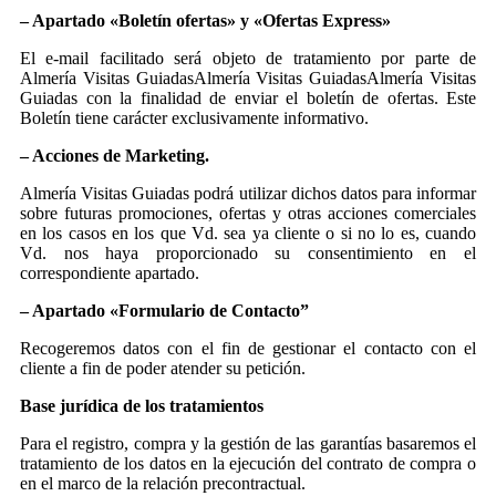
– Apartado «Boletín ofertas» y «Ofertas Express»
El e-mail facilitado será objeto de tratamiento por parte de
Almería Visitas GuiadasAlmería Visitas GuiadasAlmería Visitas
Guiadas con la finalidad de enviar el boletín de ofertas. Este
Boletín tiene carácter exclusivamente informativo.
– Acciones de Marketing.
Almería Visitas Guiadas podrá utilizar dichos datos para informar
sobre futuras promociones, ofertas y otras acciones comerciales
en los casos en los que Vd. sea ya cliente o si no lo es, cuando
Vd. nos haya proporcionado su consentimiento en el
correspondiente apartado.
– Apartado «Formulario de Contacto”
Recogeremos datos con el fin de gestionar el contacto con el
cliente a fin de poder atender su petición.
Base jurídica de los tratamientos
Para el registro, compra y la gestión de las garantías basaremos el
tratamiento de los datos en la ejecución del contrato de compra o
en el marco de la relación precontractual.