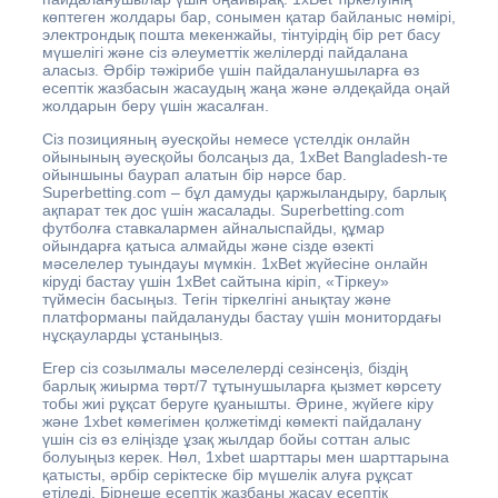
көптеген жолдары бар, сонымен қатар байланыс нөмірі,
электрондық пошта мекенжайы, тінтуірдің бір рет басу
мүшелігі және сіз әлеуметтік желілерді пайдалана
аласыз. Әрбір тәжірибе үшін пайдаланушыларға өз
есептік жазбасын жасаудың жаңа және әлдеқайда оңай
жолдарын беру үшін жасалған.
Сіз позицияның әуесқойы немесе үстелдік онлайн
ойынының әуесқойы болсаңыз да, 1xBet Bangladesh-те
ойыншыны баурап алатын бір нәрсе бар.
Superbetting.com – бұл дамуды қаржыландыру, барлық
ақпарат тек дос үшін жасалады. Superbetting.com
футболға ставкалармен айналыспайды, құмар
ойындарға қатыса алмайды және сізде өзекті
мәселелер туындауы мүмкін. 1xBet жүйесіне онлайн
кіруді бастау үшін 1xBet сайтына кіріп, «Тіркеу»
түймесін басыңыз. Тегін тіркелгіні анықтау және
платформаны пайдалануды бастау үшін монитордағы
нұсқауларды ұстаныңыз.
Егер сіз созылмалы мәселелерді сезінсеңіз, біздің
барлық жиырма төрт/7 тұтынушыларға қызмет көрсету
тобы жиі рұқсат беруге қуанышты. Әрине, жүйеге кіру
және 1xbet көмегімен қолжетімді көмекті пайдалану
үшін сіз өз еліңізде ұзақ жылдар бойы соттан алыс
болуыңыз керек. Нөл, 1xbet шарттары мен шарттарына
қатысты, әрбір серіктеске бір мүшелік алуға рұқсат
етіледі. Бірнеше есептік жазбаны жасау есептік