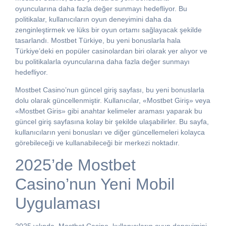
oyuncularına daha fazla değer sunmayı hedefliyor. Bu
politikalar, kullanıcıların oyun deneyimini daha da
zenginleştirmek ve lüks bir oyun ortamı sağlayacak şekilde
tasarlandı. Mostbet Türkiye, bu yeni bonuslarla hala
Türkiye’deki en popüler casinolardan biri olarak yer alıyor ve
bu politikalarla oyuncularına daha fazla değer sunmayı
hedefliyor.
Mostbet Casino’nun güncel giriş sayfası, bu yeni bonuslarla
dolu olarak güncellenmiştir. Kullanıcılar, «Mostbet Giriş» veya
«Mostbet Giris» gibi anahtar kelimeler araması yaparak bu
güncel giriş sayfasına kolay bir şekilde ulaşabilirler. Bu sayfa,
kullanıcıların yeni bonusları ve diğer güncellemeleri kolayca
görebileceği ve kullanabileceği bir merkezi noktadır.
2025’de Mostbet
Casino’nun Yeni Mobil
Uygulaması