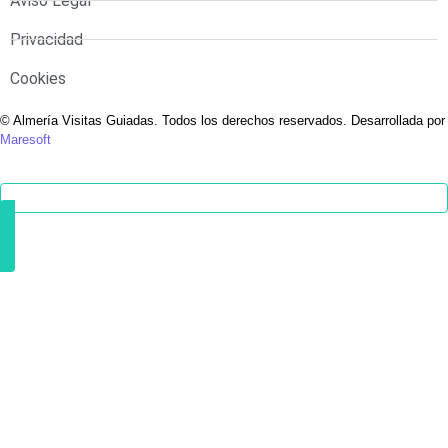
Aviso Legal
Privacidad
Cookies
© Almería Visitas Guiadas. Todos los derechos reservados. Desarrollada por
Maresoft