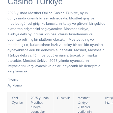
Casino TÜrkiye
2025 yılında Mostbet Online Casino TÜrkiye, oyun
dünyasında önemli bir yer edinecektir. Mostbet giriş ve
mostbet güncel giriş, kullanıcıların kolay ve güvenli bir şekilde
platforma erişmesini sağlayacaktır. Mostbet türkiye,
Türkiye’deki oyuncular için özel olarak tasarlanmış ve
optimize edilmiş bir platform olacaktır. Mostbet giriş ve
mostbet giris, kullanıcıların hızlı ve kolay bir şekilde oyunları
oynayabilecekleri bir deneyim sunacaktır. Mosbet, Mostbet’in
Türkiye’deki varlığını ve popülerliğini artıracak bir marka
olacaktır. Mostbet türkiye, 2025 yılında oyuncuların
ihtiyaçlarını karşılayacak ve onları heyecanlı bir deneyimle
karşılayacak.
Özellik
Açıklama
Yeni
2025 yılında
Güvenlik
Mostbet
İletiş
Oyunlar
Mostbet
türkiye,
Hizme
türkiye,
kullanıcı
oyuncular
verilerinin