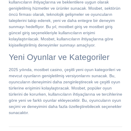
kullanıcıların ihtiyaçlarına ve beklentilere uygun olarak
genişletilmiş hizmetler ve ürünler sunacak. Mosbet, sektörün
öncü firması olarak, teknolojik gelişmeler ve oyuncuların
taleplerini takip ederek, yeni ve daha entegre bir deneyim
sunmayı hedefliyor. Bu yıl, mostbet giriş ve mostbet giriş
güncel giriş seçenekleriyle kullanıcıların erişimi
kolaylaştırılacak. Mosbet, kullanıcıların ihtiyaçlarına göre
kişiselleştirilmiş deneyimler sunmayı amaçlıyor.
Yeni Oyunlar ve Kategoriler
2025 yılında, mostbet casino, çeşitli yeni oyun kategorileri ve
mevcut oyunların genişletilmiş versiyonlarını sunacak. Bu,
oyuncuların deneyimini daha zenginleştirecek ve çeşitli oyun
türlerine erişimini kolaylaştıracak. Mosbet, popüler oyun
türlerini de korurken, kullanıcıların ihtiyaçlarına ve tercihlerine
göre yeni ve farklı oyunlar ekleyecektir. Bu, oyuncuların oyun
seçimi ve deneyimini daha fazla özelleştirebilecek seçenekler
sunacaktır.