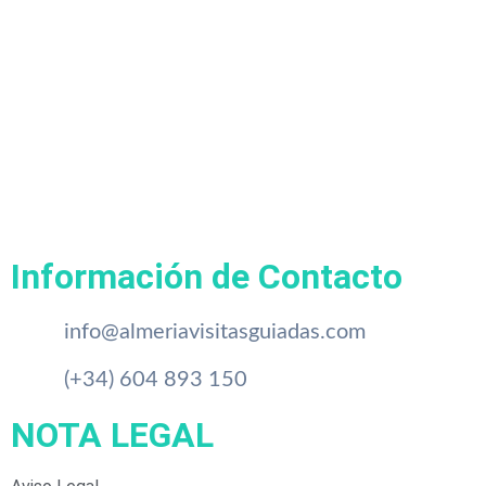
Información de Contacto
info@almeriavisitasguiadas.com
(+34) 604 893 150
NOTA LEGAL