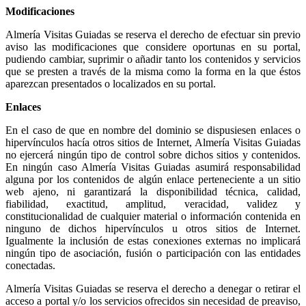
Modificaciones
Almería Visitas Guiadas se reserva el derecho de efectuar sin previo
aviso las modificaciones que considere oportunas en su portal,
pudiendo cambiar, suprimir o añadir tanto los contenidos y servicios
que se presten a través de la misma como la forma en la que éstos
aparezcan presentados o localizados en su portal.
Enlaces
En el caso de que en nombre del dominio se dispusiesen enlaces o
hipervínculos hacía otros sitios de Internet, Almería Visitas Guiadas
no ejercerá ningún tipo de control sobre dichos sitios y contenidos.
En ningún caso Almería Visitas Guiadas asumirá responsabilidad
alguna por los contenidos de algún enlace perteneciente a un sitio
web ajeno, ni garantizará la disponibilidad técnica, calidad,
fiabilidad, exactitud, amplitud, veracidad, validez y
constitucionalidad de cualquier material o información contenida en
ninguno de dichos hipervínculos u otros sitios de Internet.
Igualmente la inclusión de estas conexiones externas no implicará
ningún tipo de asociación, fusión o participación con las entidades
conectadas.
Almería Visitas Guiadas se reserva el derecho a denegar o retirar el
acceso a portal y/o los servicios ofrecidos sin necesidad de preaviso,