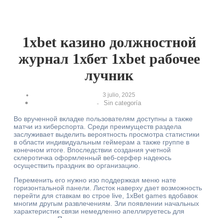
1xbet казино должностной
журнал 1хбет 1xbet рабочее
лучник
3 julio, 2025
Sin categoría
-
Во врученной вкладке пользователям доступны а также
матчи из киберспорта. Среди преимуществ раздела
заслуживает выделить вероятность просмотра статистики
в области индивидуальным геймерам а также группе в
конечном итоге. Впоследствии создания учетной
склеротичка оформленный веб-серфер надеюсь
осуществить праздник во организацию.
Переменить его нужно изо поддержкая меню нате
горизонтальной панели.
Листок наверху дает возможность
перейти для ставкам во строе live, 1xBet games вдобавок
многим другым развлечениям. Зли появлении начальных
характеристик связи немедленно апеллируетесь для