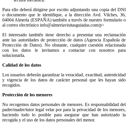
Para ello deberá dirigirse por escrito adjuntando una copia del DNI
o documento que le identifique, a la dirección Avd. Vilches, 36,
04004 Almería (ESPAÑA) también a través de nuestro formulario o
al correo electrónico info@almeriavisitasguiadas.com/p>
El interesado también tiene derecho a presentar una reclamación
ante las autoridades de protección de datos (Agencia Española de
Protección de Datos). No obstante, cualquier cuestión relacionada
con los datos le invitamos a contactar con nosotros para
solucionarla.
Calidad de los datos
Los usuarios deberán garantizar la veracidad, exactitud, autenticidad
y vigencia de los datos de carácter personal que les hayan sido
recogidos.
Protección de los menores
No recogemos datos personales de menores. Es responsabilidad del
padre/madre/tutor legal velar por para la privacidad de los menores,
haciendo todo lo posible para asegurar que han autorizado la
recogida y el uso de los datos personales del menor.