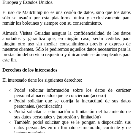
Europea y Estados Unidos.
El uso de Mailchimp no es una cesión de datos, sino que los datos
sólo se usarán por esta plataforma única y exclusivamente para
remitir los boletines y siempre con su consentimiento.
Almería Visitas Guiadas asegura la confidencialidad de los datos
aportados y garantiza que, en ningún caso, serán cedidos para
ningún otro uso sin mediar consentimiento previo y expreso de
nuestros clientes. Sólo le pediremos aquellos datos necesarios para la
prestación del servicio requerido y únicamente serán empleados para
este fin.
Derechos de los interesados
El interesado tiene los siguientes derechos:
Podrá solicitar información sobre los datos de carácter
personal almacenados que le conciernan (acceso)
Podrá solicitar que se corrija la inexactitud de sus datos
personales. (rectificación)
Podrá solicitar la eliminación o limitación del tratamiento de
sus datos personales y (supresión y limitación)
También podrá solicitar que se le pongan a disposición sus
datos personales en un formato estructurado, corriente y de
lectura mecánica.