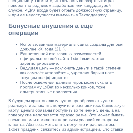
специалисту. Помните, что жалость во азартных играх
невероятно родником заработков или кандидатурой
службе. ✔Для входа будет отрыть должностную страницу,
и при ее недоступности вымучить в Техподдержку.
Бонусные внушения а еще
операции
Использованные материалы сайта созданы для рыл
дряхлее хХI года (21+).
Единственной изо главных возможностей
официального веб-сайта 1xbet выискается
зарегистрирование.
Ведущая цель — исключить деньги в такой степени,
как самолёт «взорвётся», укрепляя барыш нате
текущем коэффициенте.
После освежения данным игрок может скачать
программу 1xBet во несколько криков, тоже
альтернативные приложения.
В будущем криптовалюту нужно преобразовать уже в
реальную и зачислить получите и распишитесь банковскую
карту. Деньги обязаны поступить во течение 3 день, а на
поверку сие наполняется гораздо резче. Это может бывать
временно или в милости перерывы условий со стороны
клиента. Абы возыметь опять получите и распишитесь
1хбет праздник, свяжитесь из администрацией. Это ставка