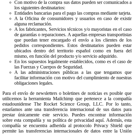
Con motivo de la compra sus datos pueden ser comunicados a
los siguientes destinatarios:
Entidades bancarias para el pago las compras mediante tarjeta.
A la Oficina de consumidores y usuarios en caso de existir
alguna reclamación.
A los fabricantes, Servicios técnicos y/o mayoristas en el caso
de garantías o reparaciones. A aquellas empresas transportistas
que puedan tener encargado el envío a los clientes de los
pedidos correspondientes. Estos destinatarios pueden estar
ubicados dentro del territorio español como en fuera del
mismo, en función del producto y/o servicio adquirido.
En los supuestos legalmente establecidos, como es el caso de
las Fuerzas y Cuerpos de Seguridad.
A las administraciones públicas a las que tengamos que
facilitar información con motivo del cumplimiento de nuestras
obligaciones legales.
Para el envío de newsletters o boletines de noticias es posible que
utilicemos la herramienta Mailchimp que pertenece a la compañía
estadounidense The Rocket Science Group, LLC. Por lo tanto,
estaríamos ante una transferencia internacional de sus datos para
prestar únicamente este servicio. Puedes encontrar información
sobre esta compañía y su política de privacidad aquí. Además, esta
compañía se encuentra adherida al protocolo Privacy Shield que
permite las transferencias internacionales de datos entre la Unión