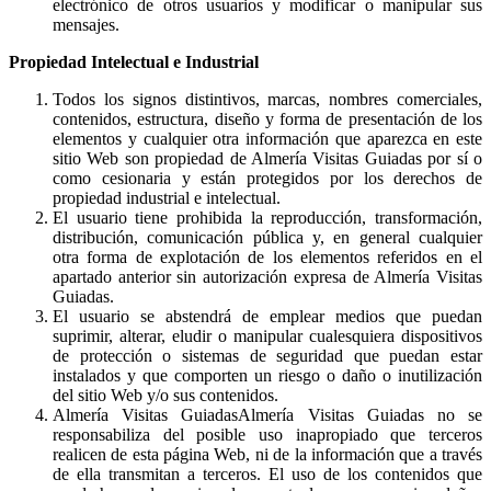
electrónico de otros usuarios y modificar o manipular sus
mensajes.
Propiedad Intelectual e Industrial
Todos los signos distintivos, marcas, nombres comerciales,
contenidos, estructura, diseño y forma de presentación de los
elementos y cualquier otra información que aparezca en este
sitio Web son propiedad de Almería Visitas Guiadas por sí o
como cesionaria y están protegidos por los derechos de
propiedad industrial e intelectual.
El usuario tiene prohibida la reproducción, transformación,
distribución, comunicación pública y, en general cualquier
otra forma de explotación de los elementos referidos en el
apartado anterior sin autorización expresa de Almería Visitas
Guiadas.
El usuario se abstendrá de emplear medios que puedan
suprimir, alterar, eludir o manipular cualesquiera dispositivos
de protección o sistemas de seguridad que puedan estar
instalados y que comporten un riesgo o daño o inutilización
del sitio Web y/o sus contenidos.
Almería Visitas GuiadasAlmería Visitas Guiadas no se
responsabiliza del posible uso inapropiado que terceros
realicen de esta página Web, ni de la información que a través
de ella transmitan a terceros. El uso de los contenidos que