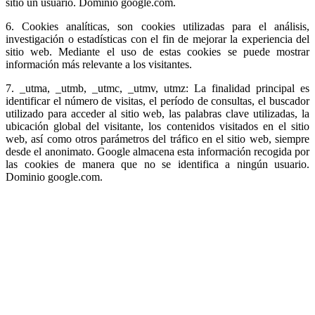
sitio un usuario. Dominio google.com.
6. Cookies analíticas, son cookies utilizadas para el análisis,
investigación o estadísticas con el fin de mejorar la experiencia del
sitio web. Mediante el uso de estas cookies se puede mostrar
información más relevante a los visitantes.
7. _utma, _utmb, _utmc, _utmv, utmz: La finalidad principal es
identificar el número de visitas, el período de consultas, el buscador
utilizado para acceder al sitio web, las palabras clave utilizadas, la
ubicación global del visitante, los contenidos visitados en el sitio
web, así como otros parámetros del tráfico en el sitio web, siempre
desde el anonimato. Google almacena esta información recogida por
las cookies de manera que no se identifica a ningún usuario.
Dominio google.com.