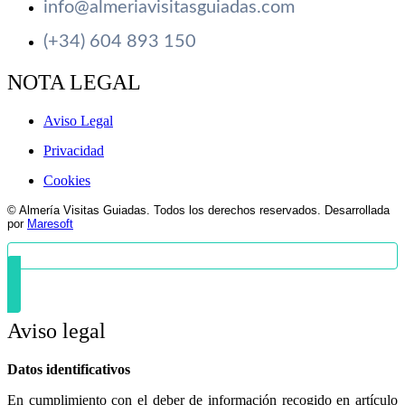
info@almeriavisitasguiadas.com
(+34) 604 893 150
NOTA LEGAL
Aviso Legal
Privacidad
Cookies
© Almería Visitas Guiadas. Todos los derechos reservados. Desarrollada
por
Maresoft
Aviso legal
Datos identificativos
En cumplimiento con el deber de información recogido en artículo