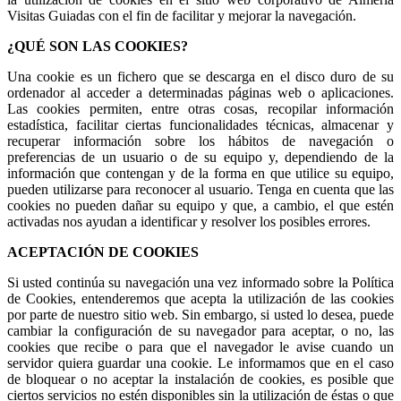
Visitas Guiadas con el fin de facilitar y mejorar la navegación.
¿QUÉ SON LAS COOKIES?
Una cookie es un fichero que se descarga en el disco duro de su
ordenador al acceder a determinadas páginas web o aplicaciones.
Las cookies permiten, entre otras cosas, recopilar información
estadística, facilitar ciertas funcionalidades técnicas, almacenar y
recuperar información sobre los hábitos de navegación o
preferencias de un usuario o de su equipo y, dependiendo de la
información que contengan y de la forma en que utilice su equipo,
pueden utilizarse para reconocer al usuario. Tenga en cuenta que las
cookies no pueden dañar su equipo y que, a cambio, el que estén
activadas nos ayudan a identificar y resolver los posibles errores.
ACEPTACIÓN DE COOKIES
Si usted continúa su navegación una vez informado sobre la Política
de Cookies, entenderemos que acepta la utilización de las cookies
por parte de nuestro sitio web. Sin embargo, si usted lo desea, puede
cambiar la configuración de su navegador para aceptar, o no, las
cookies que recibe o para que el navegador le avise cuando un
servidor quiera guardar una cookie. Le informamos que en el caso
de bloquear o no aceptar la instalación de cookies, es posible que
ciertos servicios no estén disponibles sin la utilización de éstas o que