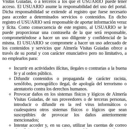
Visitas Guiadas, o a terceros a los que el USUARIO puede tener
acceso. El USUARIO asume la responsabilidad del uso del portal.
Dicha responsabilidad se extiende al registro que fuese necesario
para acceder a determinados servicios o contenidos. En dicho
registro el USUARIO será responsable de aportar información veraz
y lícita. Como consecuencia de este registro, al USUARIO se le
puede proporcionar una contraseña de la que será responsable,
comprometiéndose a hacer un uso diligente y confidencial de la
misma. El USUARIO se compromete a hacer un uso adecuado de
los contenidos y servicios que Almería Visitas Guiadas ofrece a
través de su portal y con carácter enunciativo pero no limitativo, a
no emplearlos para:
Incurrir en actividades ilícitas, ilegales o contrarias a la buena
fe y al orden público.
Difundir contenidos o propaganda de carácter racista,
xenófobo, pornográfico ilegal, de apología del terrorismo o
atentatorio contra los derechos humanos.
Provocar daños en los sistemas físicos y lógicos de Almería
Visitas Guiadas, de sus proveedores o de terceras personas,
introducir o difundir en la red virus informáticos o
cualesquiera otros sistemas físicos o lógicos que sean
susceptibles de provocar los daños anteriormente
mencionados;
Intentar acceder y, en su caso, utilizar las cuentas de correo