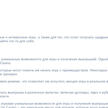
вые и интересные игры, а также для тех, кто хочет получать щедры
айти что-то для себя.
ам уникальные возможности для игры и получения выигрышей. Одной
Casino.
которые могут помочь им начать игру с преимуществом. Некоторые 
в турнирах.
живом режиме, что позволяет им испытать эмоции игры в реальном в
учать выигрыши в различных валютах, включая доллары, евро и рубл
алюте.
ет игрокам уникальные возможности для игры и получения выигрыше
Up Casino – это идеальное место для игроков, которые ищут новы