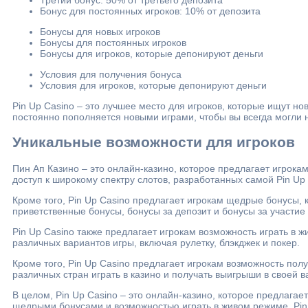
Бонус для постоянных игроков: 10% от депозита
Бонусы для новых игроков
Бонусы для постоянных игроков
Бонусы для игроков, которые депонируют деньги
Условия для получения бонуса
Условия для игроков, которые депонируют деньги
Pin Up Casino – это лучшее место для игроков, которые ищут но
постоянно пополняется новыми играми, чтобы вы всегда могли н
Уникальные возможности для игроков
Пин Ап Казино – это онлайн-казино, которое предлагает игрок
доступ к широкому спектру слотов, разработанных самой Pin Up 
Кроме того, Pin Up Casino предлагает игрокам щедрые бонусы, 
приветственные бонусы, бонусы за депозит и бонусы за участие 
Pin Up Casino также предлагает игрокам возможность играть в 
различных вариантов игры, включая рулетку, блэкджек и покер.
Кроме того, Pin Up Casino предлагает игрокам возможность пол
различных стран играть в казино и получать выигрыши в своей в
В целом, Pin Up Casino – это онлайн-казино, которое предлага
щедрыми бонусами и возможностью играть в живом режиме, Pin 