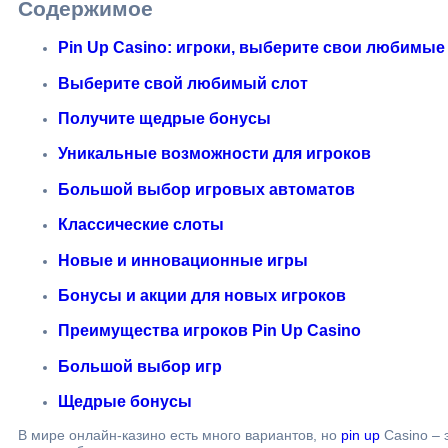
Содержимое
Pin Up Casino: игроки, выберите свои любимы
Выберите свой любимый слот
Получите щедрые бонусы
Уникальные возможности для игроков
Большой выбор игровых автоматов
Классические слоты
Новые и инновационные игры
Бонусы и акции для новых игроков
Преимущества игроков Pin Up Casino
Большой выбор игр
Щедрые бонусы
В мире онлайн-казино есть много вариантов, но
pin up
Casino – 