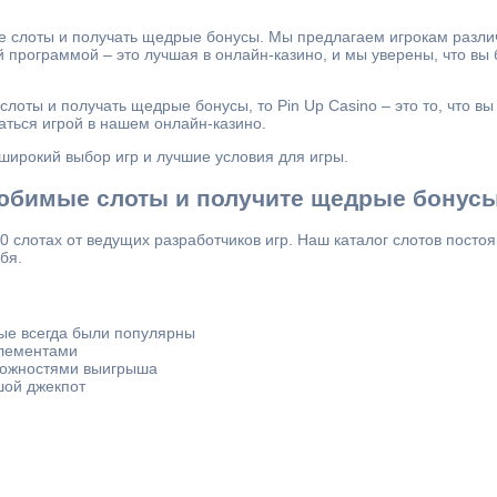
ые слоты и получать щедрые бонусы. Мы предлагаем игрокам разл
й программой – это лучшая в онлайн-казино, и мы уверены, что вы
слоты и получать щедрые бонусы, то Pin Up Casino – это то, что 
аться игрой в нашем онлайн-казино.
 широкий выбор игр и лучшие условия для игры.
 любимые слоты и получите щедрые бонусы
00 слотах от ведущих разработчиков игр. Наш каталог слотов пост
бя.
рые всегда были популярны
элементами
можностями выигрыша
шой джекпот