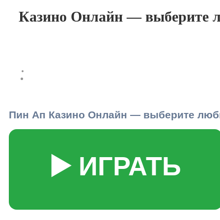
Казино Онлайн — выберите л
Пин Ап Казино Онлайн — выберите люби
▶️ ИГРАТЬ