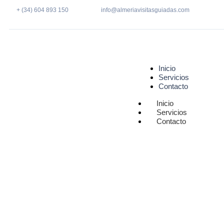
+ (34) 604 893 150
info@almeriavisitasguiadas.com
Inicio
Servicios
Contacto
Inicio
Servicios
Contacto