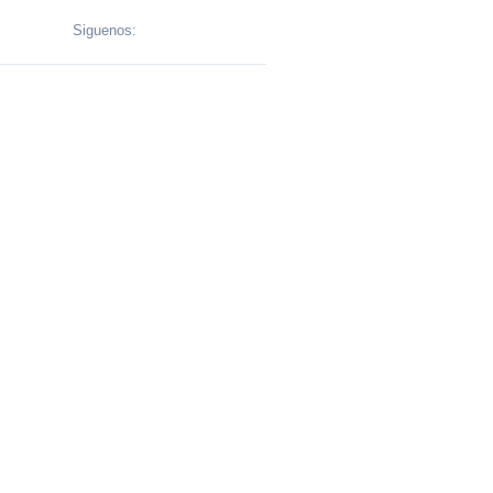
Siguenos: