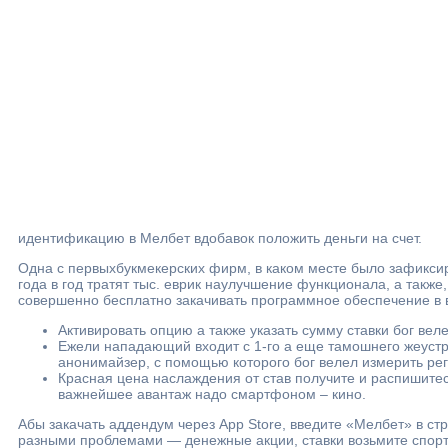
идентификацию в Мелбет вдобавок положить деньги на счет.
Одна с первыхбукмекерских фирм, в каком месте было зафикси
года в год тратят тыс. еврик наулучшение функционала, а также,
совершенно бесплатно закачивать программное обеспечение в 
Активировать опцию а также указать сумму ставки бог вел
Ежели нападающий входит с 1-го а еще тамошнего жеустро
анонимайзер, с помощью которого бог велел измерить ре
Красная цена наслаждения от став получите и распишитесь
важнейшее авантаж надо смартфоном – кино.
Абы закачать аддендум через App Store, введите «Мелбет» в ст
разными проблемами — денежные акции, ставки возьмите спорт, з