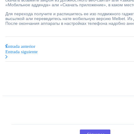
скачать возьмите айфон из должностного веб-сайта» али «закача
«Мобильное адденда» али «Скачать приложение», в каком мест
Для перехода получите и распишитесь ее изо подвижного гадже
высылкой али переведитесь нате мобильную версию Melbet. Из 
После окончания аппараты в настройках телефона надобно анн
Entrada anterior
Entrada siguiente