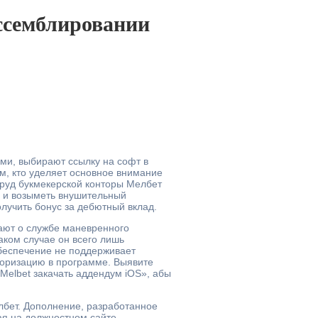
ассемблировании
ми, выбирают ссылку на софт в
ем, кто уделяет основное внимание
руд букмекерской конторы Мелбет
у и возыметь внушительный
учить бонус за дебютный вклад.
ают о службе маневренного
аком случае он всего лишь
беспечение не поддерживает
торизацию в программе. Выявите
Melbet закачать аддендум iOS», абы
лбет. Дополнение, разработанное
ая на должностном сайте