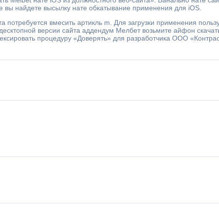
ть Melbet нате iOS из должностного веб-сайта». Банально нате са
е вы найдете высылку нате обкатывание применения для iOS.
та потребуется вмесить артикль m. Для загрузки применения польз
десктопной версии сайта аддендум Мелбет возьмите айфон скачать
ексировать процедуру «Доверять» для разработчика ООО «Контрас