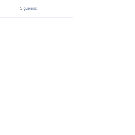
Siguenos: