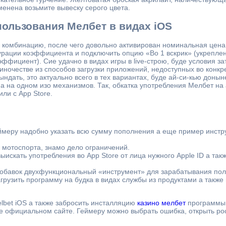
енена возьмите вывеску серого цвета.
пользования Мелбет в видах iOS
ти комбинацию, после чего довольно активирован номинальная цен
урации коэффициента и подключить опцию «Во 1 вскрик» (укреплен
фициент). Сие удачно в видах игры в live-строю, буде условия за
иночестве из способов загрузки приложений, недоступных во конкр
ндать, это актуально всего в тех вариантах, буде ай-си-кью донын
на на одном изо механизмов. Так, обкатка употребления Мелбет на
ли с App Store.
ймеру надобно указать всю сумму пополнения а еще пример инструк
 мотоспорта, знамо дело ограничений.
скать употребления во App Store от лица нужного Apple ID а такж
обавок двухфункциональный «инструмент» для зарабатывания полу
грузить программу на будка в видах службы из продуктами а такж
lbet iOS а также забросить инсталляцию
казино мелбет
программы н
 официальном сайте. Геймеру можно выбрать ошибка, открыть рос