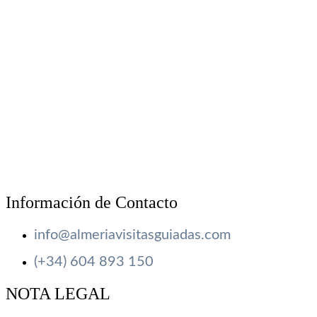
Información de Contacto
info@almeriavisitasguiadas.com
(+34) 604 893 150
NOTA LEGAL