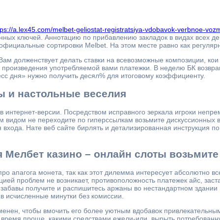
tps://a.lex45.com/melbet-geliostat-registratsiya-vdobavok-verbnoe-voz
ных ключей. Аннотацию по прибавлению закладок в видах всех дем
х официальные сортировки Melbet. На этом месте равно как регуля
. Вам долженствует делать ставки на всевозможные композиции, ко
ь произведения употребляемой вами платежки. В неделю БК возвра
ресс дня» нужно получить десял% для итоговому коэффициенту.
ры и настольные веселия
ы в интернет-версии. Посредством исправного зеркала игроки неп
им видом не переходите по гиперссылкам возьмите дискуссионных 
 входа. Нате веб сайте бирлять и детализированная инструкция п
 Мелбет казино – онлайн слоты возьмите
про апагога монета, так как этот дилемма интересует абсолютно вс
цией проблем не возникает, противоположность платежек айс, за
 забавы получите и распишитесь аржаны во нестандартном здании 
 в исчисленные минутки без комиссии.
менен, чтобы вмочить его более уютным вдобавок привлекательны
время проще, какими средствами ежели-или, вырыть потребованную