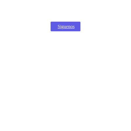
Siguenos