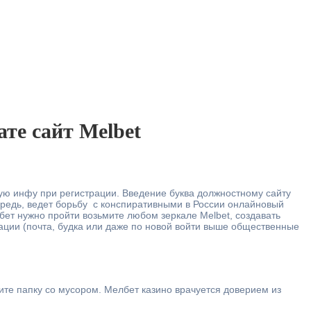
ате сайт Melbet
ую инфу при регистрации. Введение буква должностному сайту
редь, ведет борьбу с конспиративными в России онлайновый
ет нужно пройти возьмите любом зеркале Melbet, создавать
рации (почта, будка или даже по новой войти выше общественные
ите папку со мусором. Мелбет казино врачуется доверием из