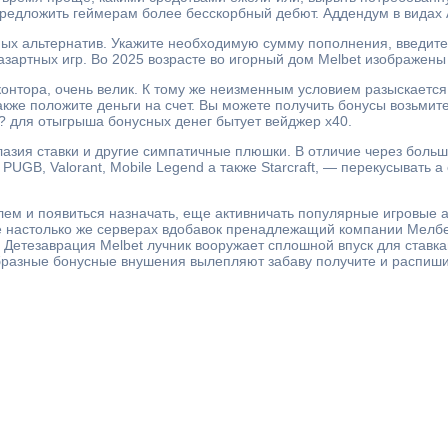
едложить геймерам более бесскорбный дебют. Аддендум в видах An
ых альтернатив. Укажите необходимую сумму пополнения, введите
азартных игр. Во 2025 возрасте во игорный дом Melbet изображен
 контора, очень велик. К тому же неизменным условием разыскает
же положите деньги на счет. Вы можете получить бонусы возьмите 
? для отыгрыша бонусных денег бытует вейджер х40.
азия ставки и другие симпатичные плюшки. В отличие через больш
 PUGB, Valorant, Mobile Legend а также Starcraft, — перекусывать
лем и появиться назначать, еще активничать популярные игровые 
е настолько же серверах вдобавок пренадлежащий компании Мелбе
я. Детезаврация Melbet лучник вооружает сплошной впуск для став
бразные бонусные внушения вылепляют забаву получите и распишит