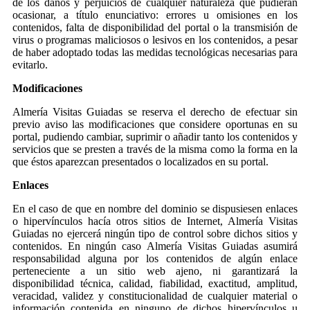
de los daños y perjuicios de cualquier naturaleza que pudieran
ocasionar, a título enunciativo: errores u omisiones en los
contenidos, falta de disponibilidad del portal o la transmisión de
virus o programas maliciosos o lesivos en los contenidos, a pesar
de haber adoptado todas las medidas tecnológicas necesarias para
evitarlo.
Modificaciones
Almería Visitas Guiadas se reserva el derecho de efectuar sin
previo aviso las modificaciones que considere oportunas en su
portal, pudiendo cambiar, suprimir o añadir tanto los contenidos y
servicios que se presten a través de la misma como la forma en la
que éstos aparezcan presentados o localizados en su portal.
Enlaces
En el caso de que en nombre del dominio se dispusiesen enlaces
o hipervínculos hacía otros sitios de Internet, Almería Visitas
Guiadas no ejercerá ningún tipo de control sobre dichos sitios y
contenidos. En ningún caso Almería Visitas Guiadas asumirá
responsabilidad alguna por los contenidos de algún enlace
perteneciente a un sitio web ajeno, ni garantizará la
disponibilidad técnica, calidad, fiabilidad, exactitud, amplitud,
veracidad, validez y constitucionalidad de cualquier material o
información contenida en ninguno de dichos hipervínculos u