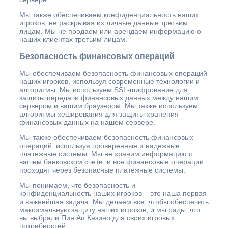
Мы также обеспечиваем конфиденциальность наших
игроков, не раскрывая их личные данные третьим
лицам. Мы не продаем или арендаем информацию о
наших клиентах третьим лицам.
Безопасность финансовых операций
Мы обеспечиваем безопасность финансовых операций
наших игроков, используя современные технологии и
алгоритмы. Мы используем SSL-шифрование для
защиты передачи финансовых данных между нашим
сервером и вашим браузером. Мы также используем
алгоритмы хеширования для защиты хранения
финансовых данных на нашем сервере.
Мы также обеспечиваем безопасность финансовых
операций, используя проверенные и надежные
платежные системы. Мы не храним информацию о
вашем банковском счете, и все финансовые операции
проходят через безопасные платежные системы.
Мы понимаем, что безопасность и
конфиденциальность наших игроков – это наша первая
и важнейшая задача. Мы делаем все, чтобы обеспечить
максимальную защиту наших игроков, и мы рады, что
вы выбрали Пин Ап Казино для своих игровых
потребностей.