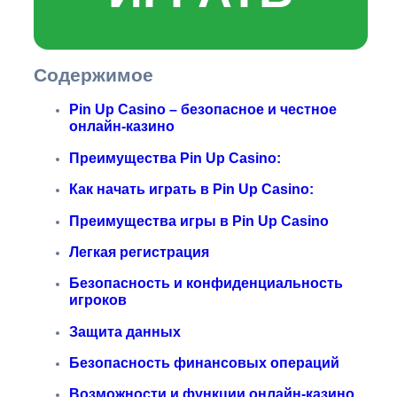
Содержимое
Pin Up Casino – безопасное и честное
онлайн-казино
Преимущества Pin Up Casino:
Как начать играть в Pin Up Casino:
Преимущества игры в Pin Up Casino
Легкая регистрация
Безопасность и конфиденциальность
игроков
Защита данных
Безопасность финансовых операций
Возможности и функции онлайн-казино