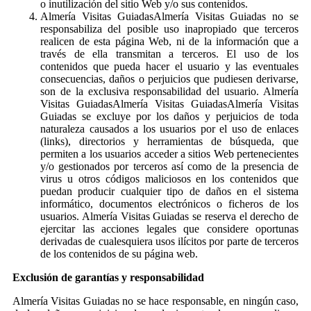
o inutilización del sitio Web y/o sus contenidos.
Almería Visitas GuiadasAlmería Visitas Guiadas no se
responsabiliza del posible uso inapropiado que terceros
realicen de esta página Web, ni de la información que a
través de ella transmitan a terceros. El uso de los
contenidos que pueda hacer el usuario y las eventuales
consecuencias, daños o perjuicios que pudiesen derivarse,
son de la exclusiva responsabilidad del usuario. Almería
Visitas GuiadasAlmería Visitas GuiadasAlmería Visitas
Guiadas se excluye por los daños y perjuicios de toda
naturaleza causados a los usuarios por el uso de enlaces
(links), directorios y herramientas de búsqueda, que
permiten a los usuarios acceder a sitios Web pertenecientes
y/o gestionados por terceros así como de la presencia de
virus u otros códigos maliciosos en los contenidos que
puedan producir cualquier tipo de daños en el sistema
informático, documentos electrónicos o ficheros de los
usuarios. Almería Visitas Guiadas se reserva el derecho de
ejercitar las acciones legales que considere oportunas
derivadas de cualesquiera usos ilícitos por parte de terceros
de los contenidos de su página web.
Exclusión de garantías y responsabilidad
Almería Visitas Guiadas no se hace responsable, en ningún caso,