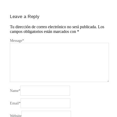
Leave a Reply
Tu dirección de correo electrónico no será publicada.
Los
campos obligatorios están marcados con
*
Message
*
Name
*
Email
*
Website