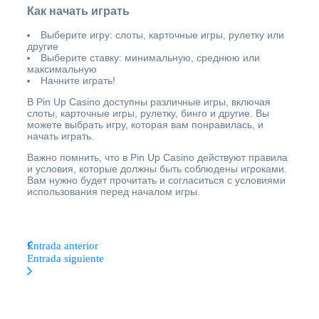
Как начать играть
Выберите игру: слоты, карточные игры, рулетку или
другие
Выберите ставку: минимальную, среднюю или
максимальную
Начните играть!
В Pin Up Casino доступны различные игры, включая
слоты, карточные игры, рулетку, бинго и другие. Вы
можете выбрать игру, которая вам понравилась, и
начать играть.
Важно помнить, что в Pin Up Casino действуют правила
и условия, которые должны быть соблюдены игроками.
Вам нужно будет прочитать и согласиться с условиями
использования перед началом игры.
Entrada anterior
Entrada siguiente