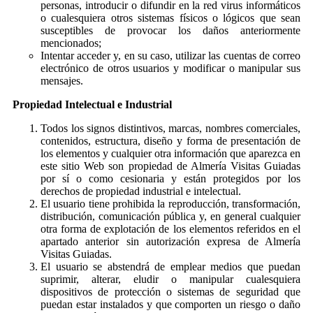
personas, introducir o difundir en la red virus informáticos
o cualesquiera otros sistemas físicos o lógicos que sean
susceptibles de provocar los daños anteriormente
mencionados;
Intentar acceder y, en su caso, utilizar las cuentas de correo
electrónico de otros usuarios y modificar o manipular sus
mensajes.
Propiedad Intelectual e Industrial
Todos los signos distintivos, marcas, nombres comerciales,
contenidos, estructura, diseño y forma de presentación de
los elementos y cualquier otra información que aparezca en
este sitio Web son propiedad de Almería Visitas Guiadas
por sí o como cesionaria y están protegidos por los
derechos de propiedad industrial e intelectual.
El usuario tiene prohibida la reproducción, transformación,
distribución, comunicación pública y, en general cualquier
otra forma de explotación de los elementos referidos en el
apartado anterior sin autorización expresa de Almería
Visitas Guiadas.
El usuario se abstendrá de emplear medios que puedan
suprimir, alterar, eludir o manipular cualesquiera
dispositivos de protección o sistemas de seguridad que
puedan estar instalados y que comporten un riesgo o daño