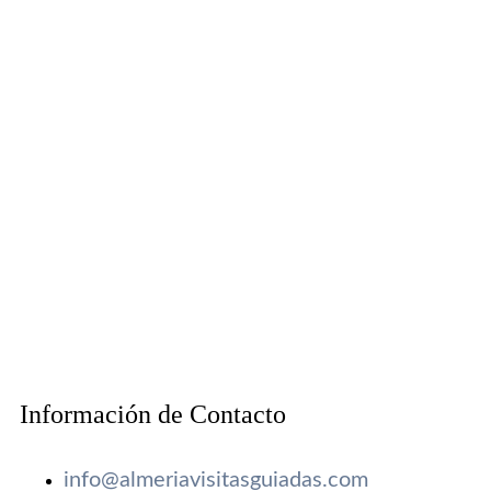
Información de Contacto
info@almeriavisitasguiadas.com