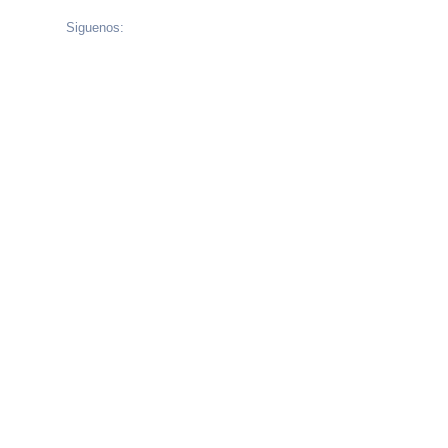
Siguenos: