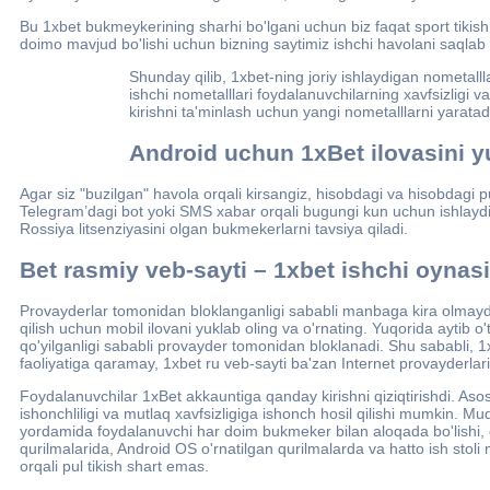
Bu 1xbet bukmeykerining sharhi bo'lgani uchun biz faqat sport tikish 
doimo mavjud bo'lishi uchun bizning saytimiz ishchi havolani saqlab 
Shunday qilib, 1xbet-ning joriy ishlaydigan nometalll
ishchi nometalllari foydalanuvchilarning xavfsizlig
kirishni ta'minlash uchun yangi nometalllarni yaratad
Android uchun 1xBet ilovasini y
Agar siz "buzilgan" havola orqali kirsangiz, hisobdagi va hisobdagi pu
Telegram’dagi bot yoki SMS xabar orqali bugungi kun uchun ishlaydig
Rossiya litsenziyasini olgan bukmekerlarni tavsiya qiladi.
Bet rasmiy veb-sayti – 1xbet ishchi oynasi
Provayderlar tomonidan bloklanganligi sababli manbaga kira olmaydi
qilish uchun mobil ilovani yuklab oling va o'rnating. Yuqorida ayti
qo'yilganligi sababli provayder tomonidan bloklanadi. Shu sababli, 1
faoliyatiga qaramay, 1xbet ru veb-sayti ba'zan Internet provayderlar
Foydalanuvchilar 1xBet akkauntiga qanday kirishni qiziqtirishdi. Asos
ishonchliligi va mutlaq xavfsizligiga ishonch hosil qilishi mumkin. M
yordamida foydalanuvchi har doim bukmeker bilan aloqada bo'lishi, o'
qurilmalarida, Android OS o'rnatilgan qurilmalarda va hatto ish sto
orqali pul tikish shart emas.