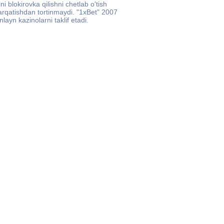
i blokirovka qilishni chetlab o'tish
 tarqatishdan tortinmaydi. "1xBet" 2007
layn kazinolarni taklif etadi.