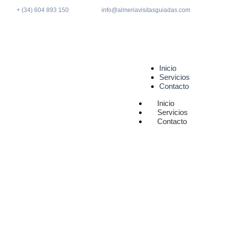
+ (34) 604 893 150
info@almeriavisitasguiadas.com
Inicio
Servicios
Contacto
Inicio
Servicios
Contacto