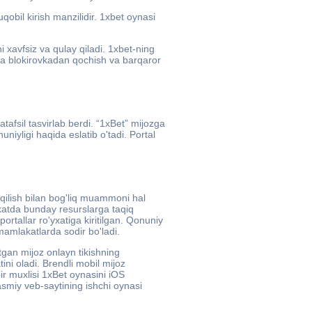
qobil kirish manzilidir. 1xbet oynasi
 xavfsiz va qulay qiladi. 1xbet-ning
rma blokirovkadan qochish va barqaror
tafsil tasvirlab berdi. “1xBet” mijozga
iyligi haqida eslatib o'tadi. Portal
qilish bilan bog'liq muammoni hal
akatda bunday resurslarga taqiq
rtallar ro'yxatiga kiritilgan. Qonuniy
mamlakatlarda sodir bo'ladi.
tgan mijoz onlayn tikishning
ini oladi. Brendli mobil mijoz
ir muxlisi 1xBet oynasini iOS
asmiy veb-saytining ishchi oynasi