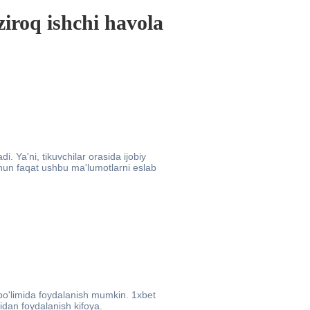
iroq ishchi havola
 Ya'ni, tikuvchilar orasida ijobiy
uchun faqat ushbu ma'lumotlarni eslab
 bo'limida foydalanish mumkin. 1xbet
idan foydalanish kifoya.