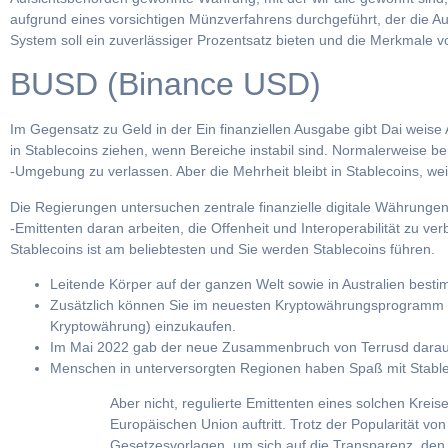
aufgrund eines vorsichtigen Münzverfahrens durchgeführt, der die A
System soll ein zuverlässiger Prozentsatz bieten und die Merkmale 
BUSD (Binance USD)
Im Gegensatz zu Geld in der Ein finanziellen Ausgabe gibt Dai weis
in Stablecoins ziehen, wenn Bereiche instabil sind. Normalerweise ben
-Umgebung zu verlassen. Aber die Mehrheit bleibt in Stablecoins, we
Die Regierungen untersuchen zentrale finanzielle digitale Währunge
-Emittenten daran arbeiten, die Offenheit und Interoperabilität zu 
Stablecoins ist am beliebtesten und Sie werden Stablecoins führen.
Leitende Körper auf der ganzen Welt sowie in Australien besti
Zusätzlich können Sie im neuesten Kryptowährungsprogramm Geld
Kryptowährung) einzukaufen.
Im Mai 2022 gab der neue Zusammenbruch von Terrusd darauf hi
Menschen in unterversorgten Regionen haben Spaß mit Stablecoi
Aber nicht, regulierte Emittenten eines solchen Kreise
Europäischen Union auftritt. Trotz der Popularität
Gesetzesvorlagen, um sich auf die Transparenz, den 