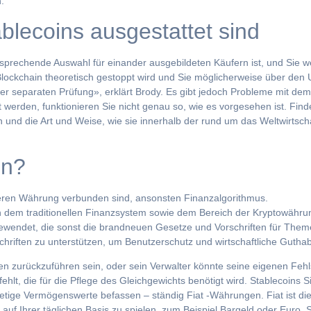
.
blecoins ausgestattet sind
nsprechende Auswahl für einander ausgebildeten Käufern ist, und Sie 
-Blockchain theoretisch gestoppt wird und Sie möglicherweise über den 
er separaten Prüfung», erklärt Brody. Es gibt jedoch Probleme mit dem 
werden, funktionieren Sie nicht genau so, wie es vorgesehen ist. Find
n und die Art und Weise, wie sie innerhalb der rund um das Weltwirtsc
in?
nderen Währung verbunden sind, ansonsten Finanzalgorithmus.
n dem traditionellen Finanzsystem sowie dem Bereich der Kryptowähru
gewendet, die sonst die brandneuen Gesetze und Vorschriften für Them
riften zu unterstützen, um Benutzerschutz und wirtschaftliche Guthab
n zurückzuführen sein, oder sein Verwalter könnte seine eigenen Feh
lt, die für die Pflege des Gleichgewichts benötigt wird. Stablecoins S
tige Vermögenswerte befassen – ständig Fiat -Währungen. Fiat ist di
auf Ihrer täglichen Basis zu spielen, zum Beispiel Bargeld oder Euro.