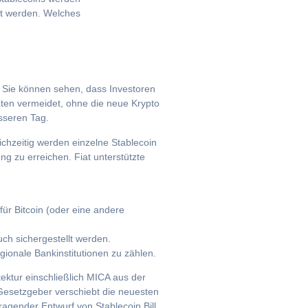
et werden. Welches
. Sie können sehen, dass Investoren
Raten vermeidet, ohne die neue Krypto
sseren Tag.
chzeitig werden einzelne Stablecoin
g zu erreichen. Fiat unterstützte
ür Bitcoin (oder eine andere
ch sichergestellt werden.
ionale Bankinstitutionen zu zählen.
tektur einschließlich MICA aus der
Gesetzgeber verschiebt die neuesten
agender Entwurf von Stablecoin Bill