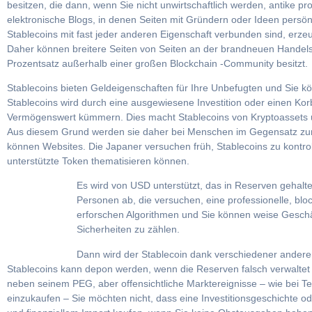
besitzen, die dann, wenn Sie nicht unwirtschaftlich werden, antike pro
elektronische Blogs, in denen Seiten mit Gründern oder Ideen persön
Stablecoins mit fast jeder anderen Eigenschaft verbunden sind, erzeu
Daher können breitere Seiten von Seiten an der brandneuen Handelsl
Prozentsatz außerhalb einer großen Blockchain -Community besitzt.
Stablecoins bieten Geldeigenschaften für Ihre Unbefugten und Sie 
Stablecoins wird durch eine ausgewiesene Investition oder einen Korb
Vermögenswert kümmern. Dies macht Stablecoins von Kryptoassets un
Aus diesem Grund werden sie daher bei Menschen im Gegensatz zur V
können Websites. Die Japaner versuchen früh, Stablecoins zu kontro
unterstützte Token thematisieren können.
Es wird von USD unterstützt, das in Reserven gehal
Personen ab, die versuchen, eine professionelle, blo
erforschen Algorithmen und Sie können weise Geschäft
Sicherheiten zu zählen.
Dann wird der Stablecoin dank verschiedener anderer I
Stablecoins kann depon werden, wenn die Reserven falsch verwaltet
neben seinem PEG, aber offensichtliche Marktereignisse – wie bei Ter
einzukaufen – Sie möchten nicht, dass eine Investitionsgeschichte od