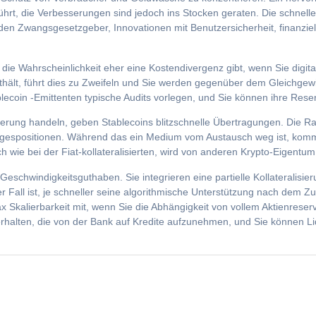
hrt, die Verbesserungen sind jedoch ins Stocken geraten. Die schnel
n Zwangsgesetzgeber, Innovationen mit Benutzersicherheit, finanziel
 die Wahrscheinlichkeit eher eine Kostendivergenz gibt, wenn Sie digita
thält, führt dies zu Zweifeln und Sie werden gegenüber dem Gleichgew
coin -Emittenten typische Audits vorlegen, und Sie können ihre Reser
rung handeln, geben Stablecoins blitzschnelle Übertragungen. Die Ra
agespositionen. Während das ein Medium vom Austausch weg ist, komm
 wie bei der Fiat-kollateralisierten, wird von anderen Krypto-Eigentum 
eschwindigkeitsguthaben. Sie integrieren eine partielle Kollateralisi
er Fall ist, je schneller seine algorithmische Unterstützung nach dem
 Skalierbarkeit mit, wenn Sie die Abhängigkeit von vollem Aktienreserv
rhalten, die von der Bank auf Kredite aufzunehmen, und Sie können Liqu