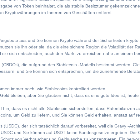
usgabe von Token beinhaltet, die als stabile Besitztümer gekennzeichn
von Kryptowährungen im Inneren von Geschäften entfernt.
e Angebote aus und Sie können Krypto während der Sicherheiten krypto
utzen sie ihn oder sie, da die eine sichere Region die Volatilität der 
il sie sich entscheiden, auch den Markt zu erreichen-nahe an einem be
n (CBDCs), die aufgrund des Stablecoin -Modells bestimmt werden. Glei
verbessern, und Sie können sich entsprechen, um die zunehmende Beratun
mmen immer noch, wie Stablecoins kontrolliert werden.
 bleiben, aber Sie glauben nicht, dass es eine gute Idee ist, heute f
n, dass es nicht alle Stablecoin sicherstellen, dass Ratenbilanzen au
ns, um Geld zu liefern, und Sie können Geld erhalten, anstatt auf reg
s (USDC), der sich tatsächlich darauf vorbereitet, weil die Gravy -Archi
 von USDC und Sie können auf USDT keine Bundesgesetze ergeben. Der 
Schutz von Verbraucher und Geldwäsche zu konzentrieren. Ein hervorr