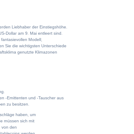
werden Liebhaber der Einstiegshöhe.
US-Dollar am 9. Mai entleert sind.
fantasievollen Modell;
en Sie die wichtigsten Unterschiede
haftsklima genutzte Klimazonen
ng.
en -Emittenten und -Tauscher aus
en zu besitzen.
lschläge haben, um
ie müssen sich mit
e von den
 Stablecoins werden