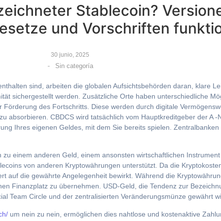
zeichneter Stablecoin? Versione
esetze und Vorschriften funkti
30 junio, 2025
-
Sin categoría
halten sind, arbeiten die globalen Aufsichtsbehörden daran, klare Leit
ität sichergestellt werden. Zusätzliche Orte haben unterschiedliche Mö
 Förderung des Fortschritts.
Diese werden durch digitale Vermögenswe
tät zu absorbieren. CBDCS wird tatsächlich vom Hauptkreditgeber der A 
ierung Ihres eigenen Geldes, mit dem Sie bereits spielen. Zentralbanke
zu einem anderen Geld, einem ansonsten wirtschaftlichen Instrument v
blecoins von anderen Kryptowährungen unterstützt. Da die Kryptokoste
hr Wert auf die gewährte Angelegenheit bewirkt. Während die Kryptowäh
ischen Finanzplatz zu übernehmen. USD-Geld, die Tendenz zur Bezeichn
ncial Team Circle und der zentralisierten Veränderungsmünze gewährt wi
ch/
um nein zu nein, ermöglichen dies nahtlose und kostenaktive Zahl