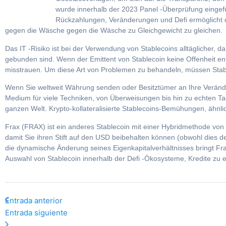
wurde innerhalb der 2023 Panel -Überprüfung eingefü
Rückzahlungen, Veränderungen und Defi ermöglicht de
gegen die Wäsche gegen die Wäsche zu Gleichgewicht zu gleichen.
Das IT -Risiko ist bei der Verwendung von Stablecoins alltäglicher, da
gebunden sind. Wenn der Emittent von Stablecoin keine Offenheit en
misstrauen. Um diese Art von Problemen zu behandeln, müssen Stable
Wenn Sie weltweit Währung senden oder Besitztümer an Ihre Verände
Medium für viele Techniken, von Überweisungen bis hin zu echten T
ganzen Welt. Krypto-kollateralisierte Stablecoins-Bemühungen, ähnlich
Frax (FRAX) ist ein anderes Stablecoin mit einer Hybridmethode von G
damit Sie ihren Stift auf den USD beibehalten können (obwohl dies d
die dynamische Änderung seines Eigenkapitalverhältnisses bringt Frax
Auswahl von Stablecoin innerhalb der Defi -Ökosysteme, Kredite zu e
Entrada anterior
Entrada siguiente