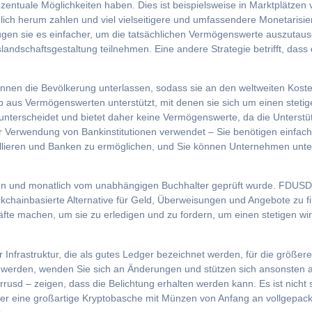
zentuale Möglichkeiten haben. Dies ist beispielsweise in Marktplätzen v
lich herum zahlen und viel vielseitigere und umfassendere Monetarisie
gen sie es einfacher, um die tatsächlichen Vermögenswerte auszutausche
andschaftsgestaltung teilnehmen. Eine andere Strategie betrifft, dass
können die Bevölkerung unterlassen, sodass sie an den weltweiten Kos
 aus Vermögenswerten unterstützt, mit denen sie sich um einen stetigen
terscheidet und bietet daher keine Vermögenswerte, da die Unterstüt
erwendung von Bankinstitutionen verwendet – Sie benötigen einfach e
llieren und Banken zu ermöglichen, und Sie können Unternehmen unters
ten und monatlich vom unabhängigen Buchhalter geprüft wurde. FDUSD
ckchainbasierte Alternative für Geld, Überweisungen und Angebote zu f
e machen, um sie zu erledigen und zu fordern, um einen stetigen wirkl
nfrastruktur, die als gutes Ledger bezeichnet werden, für die größere 
 werden, wenden Sie sich an Änderungen und stützen sich ansonsten a
rusd – zeigen, dass die Belichtung erhalten werden kann. Es ist nicht 
er eine großartige Kryptobasche mit Münzen von Anfang an vollgepackt 