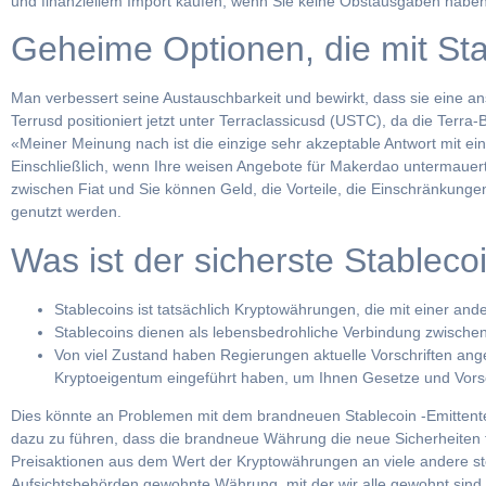
und finanziellem Import kaufen, wenn Sie keine Obstausgaben haben
Geheime Optionen, die mit Sta
Man verbessert seine Austauschbarkeit und bewirkt, dass sie eine a
Terrusd positioniert jetzt unter Terraclassicusd (USTC), da die Terra
«Meiner Meinung nach ist die einzige sehr akzeptable Antwort mit ein
Einschließlich, wenn Ihre weisen Angebote für Makerdao untermauert 
zwischen Fiat und Sie können Geld, die Vorteile, die Einschränkunge
genutzt werden.
Was ist der sicherste Stableco
Stablecoins ist tatsächlich Kryptowährungen, die mit einer a
Stablecoins dienen als lebensbedrohliche Verbindung zwische
Von viel Zustand haben Regierungen aktuelle Vorschriften an
Kryptoeigentum eingeführt haben, um Ihnen Gesetze und Vorsch
Dies könnte an Problemen mit dem brandneuen Stablecoin -Emittente
dazu zu führen, dass die brandneue Währung die neue Sicherheiten feh
Preisaktionen aus dem Wert der Kryptowährungen an viele andere ste
Aufsichtsbehörden gewohnte Währung, mit der wir alle gewohnt sind, 