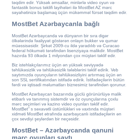
təqdim edir. Yüksək əmsallar, minlərlə video oyun və
fantastik bonus təklifi layihələri ilə MostBet AZ mərc
səyahətinizə başlamaq üçün mükəmməl fürsət təqdim edir.
MostBet Azərbaycanla bağlı
MostBet Azərbaycanda və dünyanın bir sıra digər
ölkələrində fəaliyyət göstərən onlayn bukker və qumar
müəssisəsidir. Şirkət 2009-cu ildə yaradılıb və Curacao
federal hökuməti tərəfindən lisenziyaya malikdir. MostBet
hazırda 93 ölkədə 1 milyondan çox müştəri təklif edir.
Biz istehlakçılarımız üçün ən yüksək səviyyədə
təhlükəsizlik və təhlükəsizlik tələblərini təklif edirik. Veb
saytımızda oyunçuların təhlükəsizliyini artırmaq üçün ən
son SSL sertifikatından istifadə edirik. İstifadəçilərin bütün
fərdi və iqtisadi məlumatları biznesimiz tərəfindən qorunur.
MostBet Azərbaycan bazarında güclü görünürlüyə malik
etibarlı və tanınmış sistemdir və öz oyunçularına çoxlu
mərc seçimləri və kazino video oyunları təklif edir.
MostBet'’ s səxavətli üstünlükləri və vaxtında müştəri
xidməti MostBet ətrafında azərbaycanlı istifadəçilərin ən
çox sevdiyi şeylərdən bir neçəsidir.
MostBet – Azərbaycanda qanuni
mərc oyunları saytı