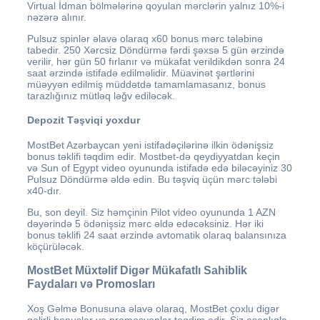
Virtual İdman bölmələrinə qoyulan mərclərin yalnız 10%-i
nəzərə alınır.
Pulsuz spinlər əlavə olaraq x60 bonus mərc tələbinə
tabedir. 250 Xərcsiz Döndürmə fərdi şəxsə 5 gün ərzində
verilir, hər gün 50 fırlanır və mükafat verildikdən sonra 24
saat ərzində istifadə edilməlidir. Müavinət şərtlərini
müəyyən edilmiş müddətdə tamamlamasanız, bonus
tarazlığınız mütləq ləğv ediləcək.
Depozit Təşviqi yoxdur
MostBet Azərbaycan yeni istifadəçilərinə ilkin ödənişsiz
bonus təklifi təqdim edir. Mostbet-də qeydiyyatdan keçin
və Sun of Egypt video oyununda istifadə edə biləcəyiniz 30
Pulsuz Döndürmə əldə edin. Bu təşviq üçün mərc tələbi
x40-dır.
Bu, son deyil. Siz həmçinin Pilot video oyununda 1 AZN
dəyərində 5 ödənişsiz mərc əldə edəcəksiniz. Hər iki
bonus təklifi 24 saat ərzində avtomatik olaraq balansınıza
köçürüləcək.
MostBet Müxtəlif Digər Mükafatlı Sahiblik
Faydaları və Promosları
Xoş Gəlmə Bonusuna əlavə olaraq, MostBet çoxlu digər
gəlirli bonuslar və promosyonlar təqdim edir. Siz asanlıqla