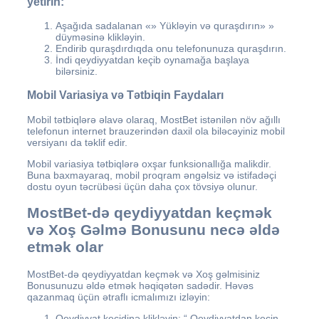
yetirin:
Aşağıda sadalanan «» Yükləyin və quraşdırın» »
düyməsinə klikləyin.
Endirib quraşdırdıqda onu telefonunuza quraşdırın.
İndi qeydiyyatdan keçib oynamağa başlaya
bilərsiniz.
Mobil Variasiya və Tətbiqin Faydaları
Mobil tətbiqlərə əlavə olaraq, MostBet istənilən növ ağıllı
telefonun internet brauzerindən daxil ola biləcəyiniz mobil
versiyanı da təklif edir.
Mobil variasiya tətbiqlərə oxşar funksionallığa malikdir.
Buna baxmayaraq, mobil proqram əngəlsiz və istifadəçi
dostu oyun təcrübəsi üçün daha çox tövsiyə olunur.
MostBet-də qeydiyyatdan keçmək
və Xoş Gəlmə Bonusunu necə əldə
etmək olar
MostBet-də qeydiyyatdan keçmək və Xoş gəlmisiniz
Bonusunuzu əldə etmək həqiqətən sadədir. Həvəs
qazanmaq üçün ətraflı icmalımızı izləyin:
Qeydiyyat keçidinə klikləyin: “ Qeydiyyatdan keçin