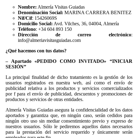
Nombre:
Almería Visitas Guiadas
Denominación Social:
MARINA CARRERA BENITEZ
Nif/Cif
: 15426069S
Domicilio Social:
Avd. Vilches, 36, 04004, Almería
Teléfono
: +34 604 893 150
Dirección de correo electrónico
:
info@almeriavisitasguiadas.com
¿Qué hacemos con tus datos?
– Apartado «PEDIDO COMO INVITADO» “INICIAR
SESIÓN”
La principal finalidad de dicho tratamiento es la gestión de los
usuarios registrados en nuestra web, así como el envío de
publicidad relativa a los productos y servicios comercializados
por f para el envío de publicidad, descuentos y promociones de
productos y servicios de otras entidades.
Almería Visitas Guiadas asegura la confidencialidad de los datos
aportados y garantiza que, en ningún caso, serán cedidos para
ningún otro uso sin mediar consentimiento previo y expreso de
nuestros usuarios. Sólo le pediremos aquellos datos necesarios
para la prestación del servicio requerido y únicamente serán
empleados para este fin.