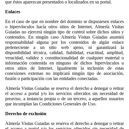
que éstos aparezcan presentados o localizados en su portal.
Enlaces
En el caso de que en nombre del dominio se dispusiesen enlaces
o hipervínculos hacía otros sitios de Internet, Almería Visitas
Guiadas no ejercerá ningún tipo de control sobre dichos sitios y
contenidos. En ningún caso Almería Visitas Guiadas asumirá
responsabilidad alguna por los contenidos de algún enlace
perteneciente a un sitio web ajeno, ni garantizará la
disponibilidad técnica, calidad, fiabilidad, exactitud, amplitud,
veracidad, validez y constitucionalidad de cualquier material o
información contenida en ninguno de dichos hipervínculos u
otros sitios de Internet. Igualmente la inclusión de estas
conexiones externas no implicará ningún tipo de asociación,
fusión o participación con las entidades conectadas.
Almería Visitas Guiadas se reserva el derecho a denegar o retirar
el acceso a portal y/o los servicios ofrecidos sin necesidad de
preaviso, a instancia propia o de un tercero, a aquellos usuarios
que incumplan las Condiciones Generales de Uso.
Derecho de exclusión
Almería Visitas Guiadas se reserva el derecho a denegar o retirar
el acceso a portal y/o los servicios ofrecidos sin necesidad de