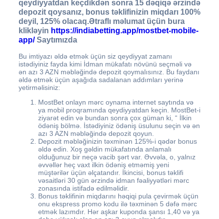
qeydiyyatdan keçdikdən sonra 15 dəqiqə ərzində
depozit qoysanız, bonus təklifinizin miqdarı 100%
deyil, 125% olacaq.Ətraflı məlumat üçün bura
klikləyin
https://indiabetting.app/mostbet-mobile-
app/
Saytımızda
Bu imtiyazı əldə etmək üçün siz qeydiyyat zamanı
istədiyiniz fayda kimi İdman mükafatı növünü seçməli və
ən azı 3 AZN məbləğində depozit qoymalısınız. Bu faydanı
əldə etmək üçün aşağıda sadalanan addımları yerinə
yetirməlisiniz:
MostBet onlayn mərc oynama internet saytında və
ya mobil proqramında qeydiyyatdan keçin. MostBet-i
ziyarət edin və bundan sonra çox güman ki, “ İlkin
ödəniş bölmə. İstədiyiniz ödəniş üsulunu seçin və ən
azı 3 AZN məbləğində depozit qoyun.
Depozit məbləğinizin təxminən 125%-i qədər bonus
əldə edin. Xoş gəldin mükafatında anlamalı
olduğunuz bir neçə vacib şərt var. Əvvəla, o, yalnız
əvvəllər heç vaxt ilkin ödəniş etməmiş yeni
müştərilər üçün əlçatandır. İkincisi, bonus təklifi
vəsaitləri 30 gün ərzində idman fəaliyyətləri mərc
zonasında istifadə edilməlidir.
Bonus təklifinin miqdarını həqiqi pula çevirmək üçün
onu ekspress promo kodu ilə təxminən 5 dəfə mərc
etmək lazımdır. Hər aşkar kuponda şansı 1,40 və ya