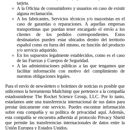
tarjeta.
A la Oficina de consumidores y usuarios en caso de existir
alguna reclamación.
A los fabricantes, Servicios técnicos y/o mayoristas en el
caso de garantías o reparaciones. A aquellas empresas
transportistas que puedan tener encargado el envío a los
clientes de los pedidos correspondientes. Estos
destinatarios pueden estar ubicados dentro del territorio
español como en fuera del mismo, en función del producto
y/o servicio adquirido.
En los supuestos legalmente establecidos, como es el caso
de las Fuerzas y Cuerpos de Seguridad.
A las administraciones públicas a las que tengamos que
facilitar información con motivo del cumplimiento de
nuestras obligaciones legales.
Para el envío de newsletters o boletines de noticias es posible que
utilicemos la herramienta Mailchimp que pertenece a la compañía
estadounidense The Rocket Science Group, LLC. Por lo tanto,
estaríamos ante una transferencia internacional de sus datos para
prestar únicamente este servicio. Puedes encontrar información
sobre esta compañía y su política de privacidad aquí. Además,
esta compañía se encuentra adherida al protocolo Privacy Shield
que permite las transferencias internacionales de datos entre la
Unión Europea y Estados Unidos.