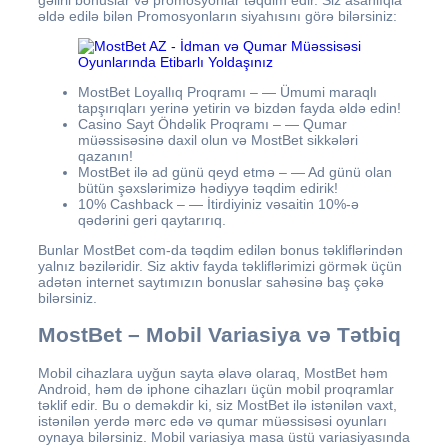
əldə edilə bilən Promosyonların siyahısını görə bilərsiniz:
MostBet Loyallıq Proqramı – — Ümumi maraqlı
tapşırıqları yerinə yetirin və bizdən fayda əldə edin!
Casino Sayt Öhdəlik Proqramı – — Qumar
müəssisəsinə daxil olun və MostBet sikkələri
qazanın!
MostBet ilə ad günü qeyd etmə – — Ad günü olan
bütün şəxslərimizə hədiyyə təqdim edirik!
10% Cashback – — İtirdiyiniz vəsaitin 10%-ə
qədərini geri qaytarırıq.
Bunlar MostBet com-da təqdim edilən bonus təkliflərindən
yalnız bəziləridir. Siz aktiv fayda təkliflərimizi görmək üçün
adətən internet saytımızın bonuslar sahəsinə baş çəkə
bilərsiniz.
MostBet – Mobil Variasiya və Tətbiq
Mobil cihazlara uyğun sayta əlavə olaraq, MostBet həm
Android, həm də iphone cihazları üçün mobil proqramlar
təklif edir. Bu o deməkdir ki, siz MostBet ilə istənilən vaxt,
istənilən yerdə mərc edə və qumar müəssisəsi oyunları
oynaya bilərsiniz. Mobil variasiya masa üstü variasiyasında