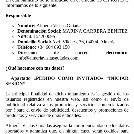
informamos de lo siguiente:
Responsable
Nombre:
Almería Visitas Guiadas
Denominación Social:
MARINA CARRERA BENITEZ
Nif/Cif
: 15426069S
Domicilio Social:
Avd. Vilches, 36, 04004, Almería
Teléfono
: +34 604 893 150
Dirección de correo electrónico
:
info@almeriavisitasguiadas.com
¿Qué hacemos con tus datos?
– Apartado «PEDIDO COMO INVITADO» “INICIAR
SESIÓN”
La principal finalidad de dicho tratamiento es la gestión de los
usuarios registrados en nuestra web, así como el envío de
publicidad relativa a los productos y servicios comercializados
por f para el envío de publicidad, descuentos y promociones de
productos y servicios de otras entidades.
Almería Visitas Guiadas asegura la confidencialidad de los datos
aportados y garantiza que, en ningún caso, serán cedidos para