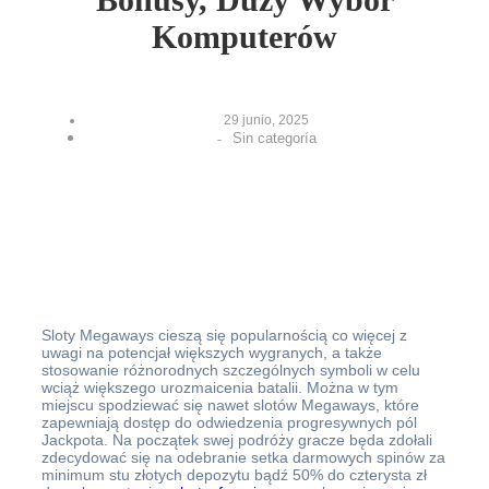
Komputerów
29 junio, 2025
Sin categoría
-
Sloty Megaways cieszą się popularnością co więcej z
uwagi na potencjał większych wygranych, a także
stosowanie różnorodnych szczególnych symboli w celu
wciąż większego urozmaicenia batalii. Można w tym
miejscu spodziewać się nawet slotów Megaways, które
zapewniają dostęp do odwiedzenia progresywnych pól
Jackpota. Na początek swej podróży gracze będa zdołali
zdecydować się na odebranie setka darmowych spinów za
minimum stu złotych depozytu bądź 50% do czterysta zł