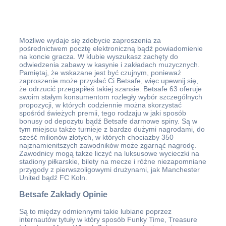
Możliwe wydaje się zdobycie zaproszenia za
pośrednictwem pocztę elektroniczną bądź powiadomienie
na koncie gracza. W klubie wyszukasz zachęty do
odwiedzenia zabawy w kasynie i zakładach muzycznych.
Pamiętaj, że wskazane jest być czujnym, ponieważ
zaproszenie może przysłać Ci Betsafe, więc upewnij się,
że odrzucić przegapiłeś takiej szansie. Betsafe 63 oferuje
swoim stałym konsumentom rozległy wybór szczególnych
propozycji, w których codziennie można skorzystać
spośród świeżych premii, tego rodzaju w jaki sposób
bonusy od depozytu bądź Betsafe darmowe spiny. Są w
tym miejscu także turnieje z bardzo dużymi nagrodami, do
sześć milionów złotych, w których chociażby 350
najznamienitszych zawodników może zgarnąć nagrodę.
Zawodnicy mogą także liczyć na luksusowe wycieczki na
stadiony piłkarskie, bilety na mecze i różne niezapomniane
przygody z pierwszoligowymi drużynami, jak Manchester
United bądź FC Koln.
Betsafe Zakłady Opinie
Są to między odmiennymi takie lubiane poprzez
internautów tytuły w który sposób Funky Time, Treasure