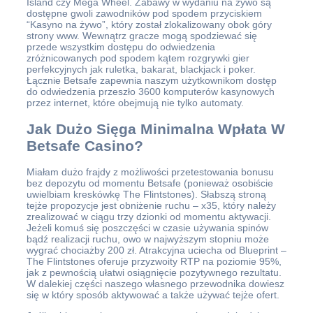
Island czy Mega Wheel. Zabawy w wydaniu na żywo są
dostępne gwoli zawodników pod spodem przyciskiem
“Kasyno na żywo”, który został zlokalizowany obok góry
strony www. Wewnątrz gracze mogą spodziewać się
przede wszystkim dostępu do odwiedzenia
zróżnicowanych pod spodem kątem rozgrywki gier
perfekcyjnych jak ruletka, bakarat, blackjack i poker.
Łącznie Betsafe zapewnia naszym użytkownikom dostęp
do odwiedzenia przeszło 3600 komputerów kasynowych
przez internet, które obejmują nie tylko automaty.
Jak Dużo Sięga Minimalna Wpłata W
Betsafe Casino?
Miałam dużo frajdy z możliwości przetestowania bonusu
bez depozytu od momentu Betsafe (ponieważ osobiście
uwielbiam kreskówkę The Flintstones). Słabszą stroną
tejże propozycje jest obniżenie ruchu – x35, który należy
zrealizować w ciągu trzy dzionki od momentu aktywacji.
Jeżeli komuś się poszczęści w czasie używania spinów
bądź realizacji ruchu, owo w najwyższym stopniu może
wygrać chociażby 200 zł. Atrakcyjna uciecha od Blueprint –
The Flintstones oferuje przyzwoity RTP na poziomie 95%,
jak z pewnością ułatwi osiągnięcie pozytywnego rezultatu.
W dalekiej części naszego własnego przewodnika dowiesz
się w który sposób aktywować a także używać tejże ofert.