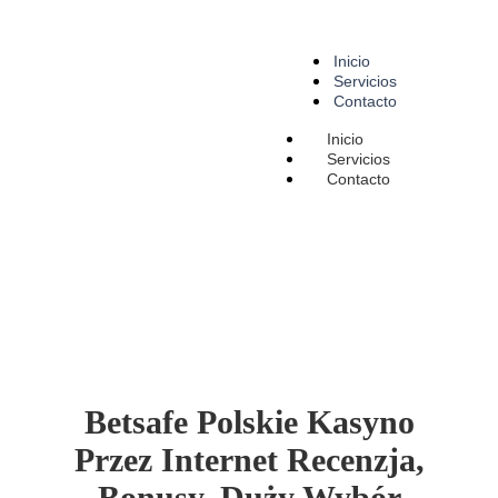
Inicio
Servicios
Contacto
Inicio
Servicios
Contacto
Betsafe Polskie Kasyno
Przez Internet Recenzja,
Bonusy, Duży Wybór