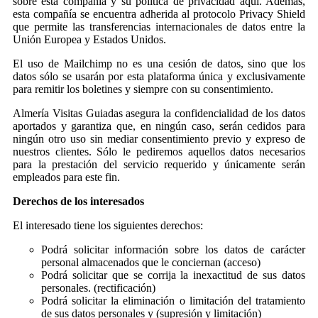
sobre esta compañía y su política de privacidad aquí. Además,
esta compañía se encuentra adherida al protocolo Privacy Shield
que permite las transferencias internacionales de datos entre la
Unión Europea y Estados Unidos.
El uso de Mailchimp no es una cesión de datos, sino que los
datos sólo se usarán por esta plataforma única y exclusivamente
para remitir los boletines y siempre con su consentimiento.
Almería Visitas Guiadas asegura la confidencialidad de los datos
aportados y garantiza que, en ningún caso, serán cedidos para
ningún otro uso sin mediar consentimiento previo y expreso de
nuestros clientes. Sólo le pediremos aquellos datos necesarios
para la prestación del servicio requerido y únicamente serán
empleados para este fin.
Derechos de los interesados
El interesado tiene los siguientes derechos:
Podrá solicitar información sobre los datos de carácter
personal almacenados que le conciernan (acceso)
Podrá solicitar que se corrija la inexactitud de sus datos
personales. (rectificación)
Podrá solicitar la eliminación o limitación del tratamiento
de sus datos personales y (supresión y limitación)