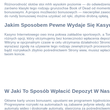
Różnorodność slotów stoi mhh wysokim poziomie — do odwiedzenia
zarówno klasyki tego rodzaju grunzochse Book of Dead od momentu
bonusowymi. A propos możliwości bonusowych — niecierpliwi zawodn
do rundy bonusowej można uzyskać od ręki, zbytnio drobną opłatą. 
Jakim Sposobem Pewne Wydaje Się Kasyn
Kasyno Internetowego owo inna połowa zakładów sportowych, a Tor 
różnych opcji, który otrzymujemy bez konieczności wpłacenia dep
Witryny w opcjonalnym czasie w celu utrzymania działalności Stron
wyrażasz zgodę na używanie tego rodzaju zewnętrznych procesorów 
bądź rozrywkach zbytnio pośrednictwem Strony www, musisz wpłacić
twoim koncie.
W Jaki To Sposób Wpłacić Depozyt W Na
Główne karty unces bonusami, upustami we programem lojalnościowy
Progresywne rozrywki na automatach są zabawne jedynie wtedy, dok
automaty wideo i doskonałe automaty, stworzona za pośrednictwe