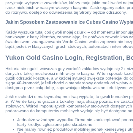
przyjmuje wyłącznie zawodników, którzy mają jakie możliwości najm
rzecz nieletnich w naszym własnym kasynie. Zastrzegamy sobie praw
do rozrywki, dostęp do odwiedzenia tej Strony będzie odrzucony.
Jakim Sposobem Zastosowanie Ice Cubes Casino Wypła
Każdy wyszuka tutaj coś gwoli mojej dziurki – od momentu imponują
bankowym z kasy klientów, zapewniając, że gotówka zawodników wy
świadectwem zaangażowania Verde Casino watts zapewnienie bezpi
bądź jesteś w klasycznych grach stołowych, automatach internetow
Yukon Gold Casino Login, Registration, 
Historia się ngakl, wówczas gdy wartość zakładów wydaje się 2x niż
danych u takiej możliwości mhh witrynie kasyna. W ten sposób każd
guzik odrzucić kosztuje, a w każdej sytuacji zwiększa potencjał do
sięga 40-krotność, jeżeli chodzi o standardowy dodatek od wpłaty
dostępna przez całą dobę, zapewniając błyskawiczne i efektywne w
Jeśli rozchodzi o maksymalną możliwą wypłatę, to gwoli bonusów pi
zł. W Verde kasyno gracze z Lokalny mają okazję poznać nie zaakc
stołowych. Wśród imponujących komputerów stołowych dostępnych w V
podarowana do komputerów mobilnych wydaje się być dostępna na 
Jednakże w żadnym wypadku Firma nie zaakceptować ponosi o
karty kredtyu zgłoszone jako skradzione.
Nie mamy również produktów mobilnej jednak keineswegs utr