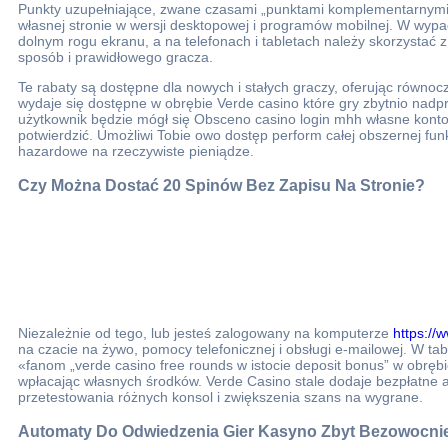
Punkty uzupełniające, zwane czasami „punktami komplementarnymi”
własnej stronie w wersji desktopowej i programów mobilnej. W wyp
dolnym rogu ekranu, a na telefonach i tabletach należy skorzystać
sposób i prawidłowego gracza.
Te rabaty są dostępne dla nowych i stałych graczy, oferując równoc
wydaje się dostępne w obrębie Verde casino które gry zbytnio nadp
użytkownik będzie mógł się Obsceno casino login mhh własne konto. 
potwierdzić. Umożliwi Tobie owo dostęp perform całej obszernej f
hazardowe na rzeczywiste pieniądze.
Czy Można Dostać 20 Spinów Bez Zapisu Na Stronie?
Niezależnie od tego, lub jesteś zalogowany na komputerze
https://
na czacie na żywo, pomocy telefonicznej i obsługi e-mailowej. W t
«fanom „verde casino free rounds w istocie deposit bonus” w obrę
wpłacając własnych środków. Verde Casino stale dodaje bezpłatne 
przetestowania różnych konsol i zwiększenia szans na wygrane.
Automaty Do Odwiedzenia Gier Kasyno Zbyt Bezowocni