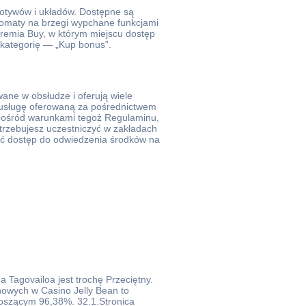
otywów i układów. Dostępne są
tomaty na brzegi wypchane funkcjami
Premia Buy, w którym miejscu dostęp
 kategorię — „Kup bonus”.
ane w obsłudze i oferują wiele
 usługę oferowaną za pośrednictwem
 spośród warunkami tegoż Regulaminu,
trzebujesz uczestniczyć w zakładach
zyć dostęp do odwiedzenia środków na
Tagovailoa jest trochę Przeciętny.
nowych w Casino Jelly Bean to
oszącym 96,38%. 32.1.Stronica