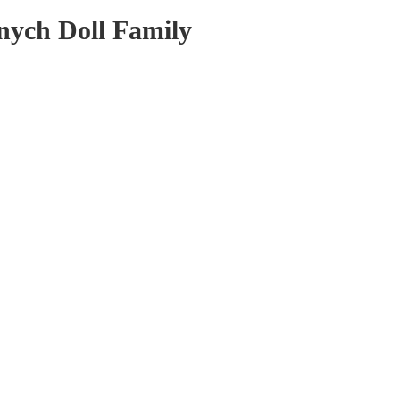
nych Doll Family