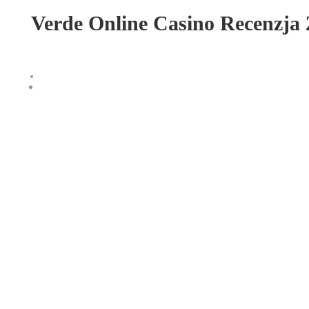
Verde Online Casino Recenzja