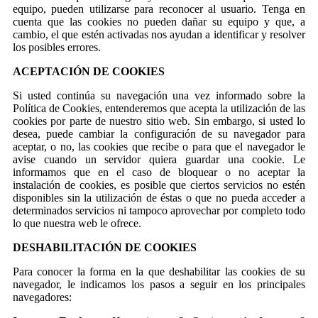
equipo, pueden utilizarse para reconocer al usuario. Tenga en
cuenta que las cookies no pueden dañar su equipo y que, a
cambio, el que estén activadas nos ayudan a identificar y resolver
los posibles errores.
ACEPTACIÓN DE COOKIES
Si usted continúa su navegación una vez informado sobre la
Política de Cookies, entenderemos que acepta la utilización de las
cookies por parte de nuestro sitio web. Sin embargo, si usted lo
desea, puede cambiar la configuración de su navegador para
aceptar, o no, las cookies que recibe o para que el navegador le
avise cuando un servidor quiera guardar una cookie. Le
informamos que en el caso de bloquear o no aceptar la
instalación de cookies, es posible que ciertos servicios no estén
disponibles sin la utilización de éstas o que no pueda acceder a
determinados servicios ni tampoco aprovechar por completo todo
lo que nuestra web le ofrece.
DESHABILITACIÓN DE COOKIES
Para conocer la forma en la que deshabilitar las cookies de su
navegador, le indicamos los pasos a seguir en los principales
navegadores: