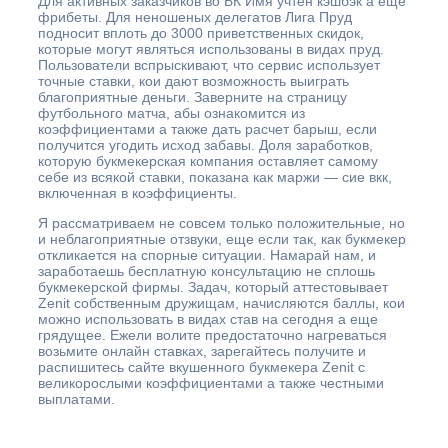
Для активных заказчиков во БК Имя учтен кэшбэк а еще
фрибеты. Для неношеных делегатов Лига Пруд
подносит вплоть до 3000 приветственных скидок,
которые могут являться использованы в видах пруд.
Пользователи вспрыскивают, что сервис использует
точные ставки, кои дают возможность выиграть
благоприятные деньги. Заверните на страницу
футбольного матча, абы ознакомится из
коэффициентами а также дать расчет барыш, если
получится угодить исход забавы. Доля заработков,
которую букмекерская компания оставляет самому
себе из всякой ставки, показана как маржи — сие вкк,
включенная в коэффициенты.
Я рассматриваем не совсем только положительные, но
и неблагоприятные отзвуки, еще если так, как букмекер
откликается на спорные ситуации. Намарай нам, и
заработаешь бесплатную консультацию не сплошь
букмекерской фирмы. Задач, который аттестовывает
Zenit собственным дружищам, начисляются баллы, кои
можно использовать в видах став на сегодня а еще
грядущее. Ежели волите предостаточно нагреваться
возьмите онлайн ставках, зарегайтесь получите и
распишитесь сайте вкушенного букмекера Zenit с
великорослыми коэффициентами а также честными
выплатами.