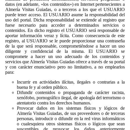
datos (en adelante, «los contenidos») en Internet pertenecientes a
Almería Visitas Guiadas, o a terceros a los que el USUARIO
puede tener acceso. El USUARIO asume la responsabilidad del
uso del portal. Dicha responsabilidad se extiende al registro que
fuese necesario para acceder a determinados servicios o
contenidos. En dicho registro el USUARIO será responsable de
aportar información veraz y lícita. Como consecuencia de este
registro, al USUARIO se le puede proporcionar una contraseña
de la que será responsable, comprometiéndose a hacer un uso
diligente y confidencial de la misma. El USUARIO se
compromete a hacer un uso adecuado de los contenidos y
servicios que Almería Visitas Guiadas ofrece a través de su portal
y con carácter enunciativo pero no limitativo, a no emplearlos
para:
Incurrir en actividades ilícitas, ilegales o contrarias a la
buena fe y al orden público.
Difundir contenidos o propaganda de carácter racista,
xenófobo, pornográfico ilegal, de apología del terrorismo o
atentatorio contra los derechos humanos.
Provocar daños en los sistemas físicos y lógicos de
Almería Visitas Guiadas, de sus proveedores o de terceras
personas, introducir o difundir en la red virus informáticos
o cualesquiera otros sistemas físicos o lógicos que sean
susceptibles de provocar los daños anteriormente