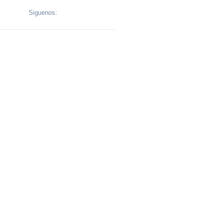
Siguenos: