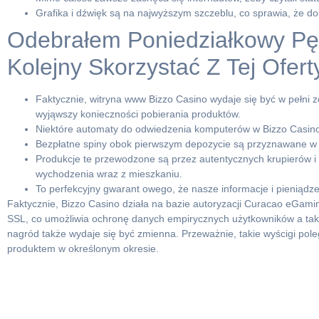
Grafika i dźwięk są na najwyższym szczeblu, co sprawia, że d
Odebrałem Poniedziałkowy Pę
Kolejny Skorzystać Z Tej Ofert
Faktycznie, witryna www Bizzo Casino wydaje się być w pełni 
wyjąwszy konieczności pobierania produktów.
Niektóre automaty do odwiedzenia komputerów w Bizzo Casino
Bezpłatne spiny obok pierwszym depozycie są przyznawane w 
Produkcje te przewodzone są przez autentycznych krupierów 
wychodzenia wraz z mieszkaniu.
To perfekcyjny gwarant owego, że nasze informacje i pieniądz
Faktycznie, Bizzo Casino działa na bazie autoryzacji Curacao eGam
SSL, co umożliwia ochronę danych empirycznych użytkowników a takż
nagród także wydaje się być zmienna. Przeważnie, takie wyścigi pol
produktem w określonym okresie.