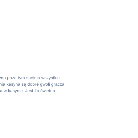
yno poza tym spełnia wszystkie
nia kasyna są dobre gwoli gracza.
 w kasynie. Jest To świetna