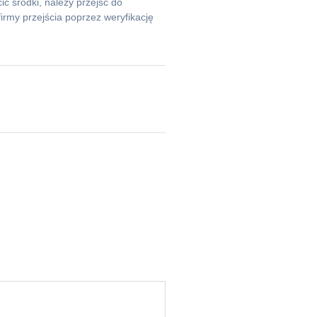
ć środki, należy przejść do
rmy przejścia poprzez weryfikację