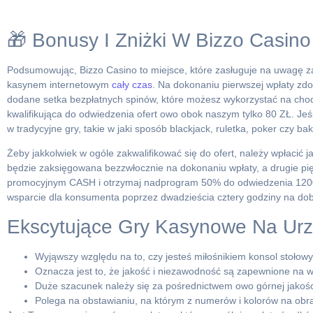
🎁 Bonusy I Zniżki W Bizzo Casino
Podsumowując, Bizzo Casino to miejsce, które zasługuje na uwagę za
kasynem internetowym
cały czas
. Na dokonaniu pierwszej wpłaty z
dodane setka bezpłatnych spinów, które możesz wykorzystać na chod
kwalifikująca do odwiedzenia ofert owo obok naszym tylko 80 ZŁ. Je
w tradycyjne gry, takie w jaki sposób blackjack, ruletka, poker czy bak
Żeby jakkolwiek w ogóle zakwalifikować się do ofert, należy wpłaci
będzie zaksięgowana bezzwłocznie na dokonaniu wpłaty, a drugie pięć
promocyjnym CASH i otrzymaj nadprogram 50% do odwiedzenia 1200 P
wsparcie dla konsumenta poprzez dwadzieścia cztery godziny na dob
Ekscytujące Gry Kasynowe Na Urz
Wyjąwszy względu na to, czy jesteś miłośnikiem konsol stołow
Oznacza jest to, że jakość i niezawodność są zapewnione na 
Duże szacunek należy się za pośrednictwem owo górnej jakoś
Polega na obstawianiu, na którym z numerów i kolorów na obra