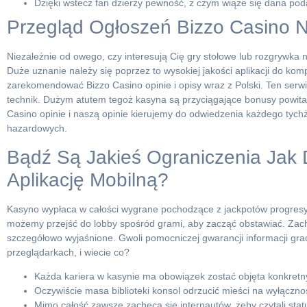
Dzięki wstecz fan dzierży pewność, z czym wiąże się dana pod
Przegląd Ogłoszeń Bizzo Casino 
Niezależnie od owego, czy interesują Cię gry stołowe lub rozgrywka
Duże uznanie należy się poprzez to wysokiej jakości aplikacji do
zarekomendować Bizzo Casino opinie i opisy wraz z Polski. Ten serw
technik. Dużym atutem tegoż kasyna są przyciągające bonusy powitaln
Casino opinie i naszą opinie kierujemy do odwiedzenia każdego tych
hazardowych.
Bądź Są Jakieś Ograniczenia Jak
Aplikację Mobilną?
Kasyno wypłaca w całości wygrane pochodzące z jackpotów progresywn
możemy przejść do lobby spośród grami, aby zacząć obstawiać. Zach
szczegółowo wyjaśnione. Gwoli pomocniczej gwarancji informacji gra
przeglądarkach, i wiecie co?
Każda kariera w kasynie ma obowiązek zostać objęta konkret
Oczywiście masa biblioteki konsol odrzucić mieści na wyłączno
Mimo całość zawsze zachęca się internautów, żeby czytali statut