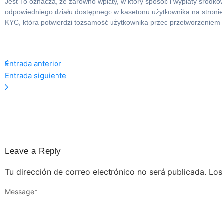
Jest To oznacza, że zarówno wpłaty, w który sposób i wypłaty środk
odpowiedniego działu dostępnego w kasetonu użytkownika na stronie
KYC, która potwierdzi tożsamość użytkownika przed przetworzeniem 
Entrada anterior
Entrada siguiente
Leave a Reply
Tu dirección de correo electrónico no será publicada.
Los
Message
*