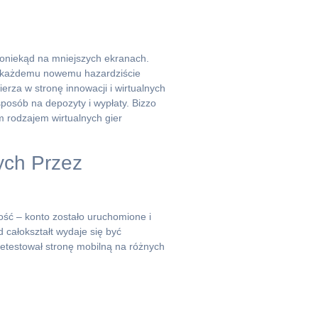
poniekąd na mniejszych ekranach.
my każdemu nowemu hazardziście
rza w stronę innowacji i wirtualnych
sposób na depozyty i wypłaty. Bizzo
m rodzajem wirtualnych gier
ych Przez
ość – konto zostało uruchomione i
całokształt wydaje się być
zetestował stronę mobilną na różnych