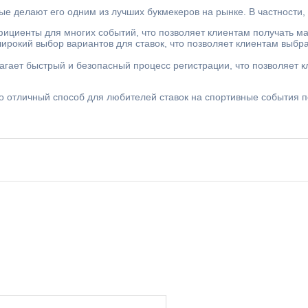
е делают его одним из лучших букмекеров на рынке. В частности, 
ициенты для многих событий, что позволяет клиентам получать м
ирокий выбор вариантов для ставок, что позволяет клиентам выбр
гает быстрый и безопасный процесс регистрации, что позволяет кл
то отличный способ для любителей ставок на спортивные события п