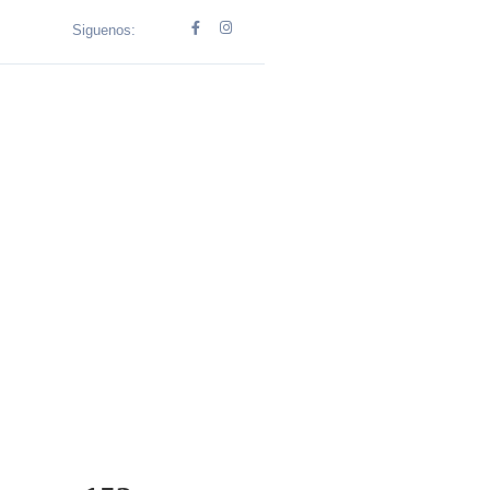
Siguenos: