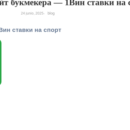
т букмекера — 1Вин ставки на с
blog
24 junio, 2025
-
ин ставки на спорт