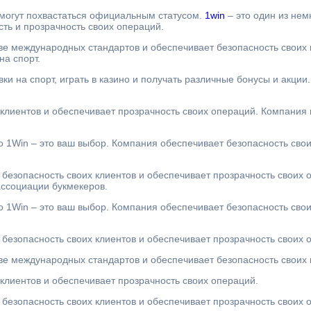
х могут похвастаться официальным статусом.
1win
– это один из нем
ть и прозрачность своих операций.
ве международных стандартов и обеспечивает безопасность своих
на спорт.
ки на спорт, играть в казино и получать различные бонусы и акции.
х клиентов и обеспечивает прозрачность своих операций. Компани
то 1Win – это ваш выбор. Компания обеспечивает безопасность сво
 безопасность своих клиентов и обеспечивает прозрачность своих
ссоциации букмекеров.
то 1Win – это ваш выбор. Компания обеспечивает безопасность сво
 безопасность своих клиентов и обеспечивает прозрачность своих 
ве международных стандартов и обеспечивает безопасность своих 
 клиентов и обеспечивает прозрачность своих операций.
 безопасность своих клиентов и обеспечивает прозрачность своих 