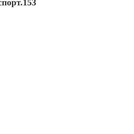
порт.153